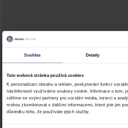
Aktuality
Souhlas
Detaily
Úkladná vražda a některé další činy by
mohly být nepromlčitelné, navrhla
koalice
Tato webová stránka používá cookies
Praha 1. srpna (ČTK) - Úkladná vražda a některé další trestné činy s
K personalizaci obsahu a reklam, poskytování funkcí sociáln
úmyslným usmrcením by se mohly zařadit mezi nepromlčitelné. Jde
návštěvnosti využíváme soubory cookie. Informace o tom, j
také například o některé činy související s obecným ohrožením,
sdílíme se svými partnery pro sociální média, inzerci a analý
teroristickým útokem a terorem, za něž hrozí až výjimečný trest.
mohou zkombinovat s dalšími informacemi, které jste jim posk
ČTK
•
3. srpna 2026, 10:04
důsledku toho, že používáte jejich služby.