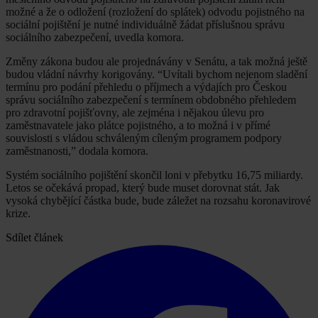
možné a že o odložení (rozložení do splátek) odvodu pojistného na
sociální pojištění je nutné individuálně žádat příslušnou správu
sociálního zabezpečení, uvedla komora.
Změny zákona budou ale projednávány v Senátu, a tak možná ještě
budou vládní návrhy korigovány. “Uvítali bychom nejenom sladění
termínu pro podání přehledu o příjmech a výdajích pro Českou
správu sociálního zabezpečení s termínem obdobného přehledem
pro zdravotní pojišťovny, ale zejména i nějakou úlevu pro
zaměstnavatele jako plátce pojistného, a to možná i v přímé
souvislosti s vládou schváleným cíleným programem podpory
zaměstnanosti,” dodala komora.
Systém sociálního pojištění skončil loni v přebytku 16,75 miliardy.
Letos se očekává propad, který bude muset dorovnat stát. Jak
vysoká chybějící částka bude, bude záležet na rozsahu koronavirové
krize.
Sdílet článek