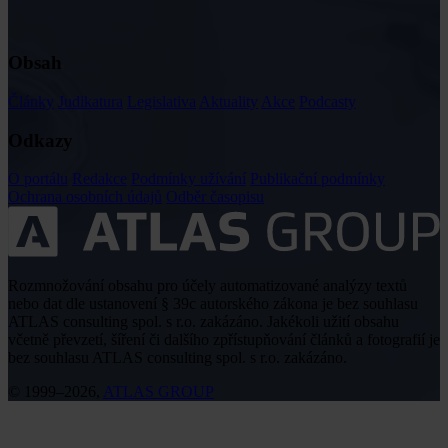
Obsah
Články
Judikatura
Legislativa
Aktuality
Akce
Podcasty
Odkazy
O portálu
Redakce
Podmínky užívání
Publikační podmínky
Ochrana osobních údajů
Odběr časopisu
Rozmnožování obsahu pro účely automatizované analýzy textů
nebo dat dle ustanovení § 39c autorského zákona je bez souhlasu
ATLAS consulting spol. s r.o. zakázáno. Jakékoli užití obsahu
včetně převzetí, šíření či dalšího zpřístupňování článků a fotografií je
bez souhlasu ATLAS consulting spol. s r.o. zakázáno.
© 1999–2026,
ATLAS GROUP