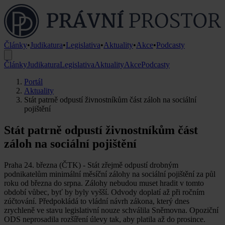
Články
•
Judikatura
•
Legislativa
•
Aktuality
•
Akce
•
Podcasty
Články
Judikatura
Legislativa
Aktuality
Akce
Podcasty
Portál
Aktuality
Stát patrně odpustí živnostníkům část záloh na sociální
pojištění
Stát patrně odpustí živnostníkům část
záloh na sociální pojištění
Praha 24. března (ČTK) - Stát zřejmě odpustí drobným
podnikatelům minimální měsíční zálohy na sociální pojištění za půl
roku od března do srpna. Zálohy nebudou muset hradit v tomto
období vůbec, byť by byly vyšší. Odvody doplatí až při ročním
zúčtování. Předpokládá to vládní návrh zákona, který dnes
zrychleně ve stavu legislativní nouze schválila Sněmovna. Opoziční
ODS neprosadila rozšíření úlevy tak, aby platila až do prosince.