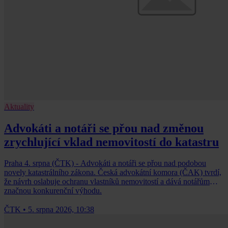
Aktuality
Advokáti a notáři se přou nad změnou
zrychlující vklad nemovitostí do katastru
Praha 4. srpna (ČTK) - Advokáti a notáři se přou nad podobou
novely katastrálního zákona. Česká advokátní komora (ČAK) tvrdí,
že návrh oslabuje ochranu vlastníků nemovitostí a dává notářům
značnou konkurenční výhodu.
ČTK
•
5. srpna 2026, 10:38