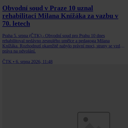
Obvodní soud v Praze 10 uznal
rehabilitaci Milana Knížáka za vazbu v
70. letech
Praha 5. srpna (ČTK) - Obvodní soud pro Prahu 10 dnes
rehabilitoval nedávno zesnulého umělce a pedagoga Milana
Knížáka. Rozhodnutí okamžitě nabylo právní moci, strany se vzdaly
práva na odvolání.
ČTK
•
6. srpna 2026, 11:48