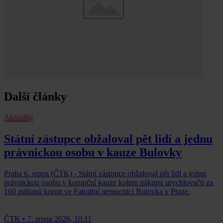
Další články
Aktuality
Státní zástupce obžaloval pět lidí a jednu
právnickou osobu v kauze Bulovky
Praha 6. srpna (ČTK) - Státní zástupce obžaloval pět lidí a jednu
právnickou osobu v korupční kauze kolem nákupu urychlovačů za
160 milionů korun ve Fakultní nemocnici Bulovka v Praze.
ČTK
•
7. srpna 2026, 10:11