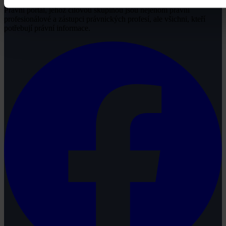
Právní portál, jehož cílovou skupinou jsou nejenom právní
profesionálové a zástupci právnických profesí, ale všichni, kteří
potřebují právní informace.