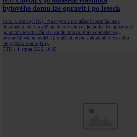
NS: Chybu v prohlášení vlastníka
bytového domu lze opravit i po letech
Brno 4. srpna (ČTK) - Na chybu v prohlášení vlastníka, tedy
dokumentu, který rozděluje bytový dům na jednotky, lze upozornit i
po mnoha letech a žádat u soudu opravu. Právo domáhat se
odstranění vad nepodléhá promlčení, plyne z aktuálního rozsudku
Nejvyššího soudu (NS).
ČTK
•
4. srpna 2026, 10:05