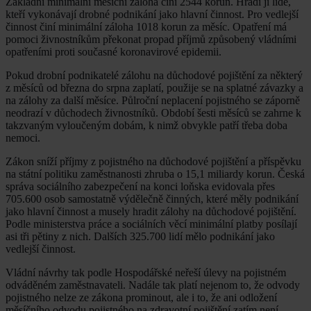
Základní minimální měsíční záloha činí 2544 korun. Hradí ji lidé,
kteří vykonávají drobné podnikání jako hlavní činnost. Pro vedlejší
činnost činí minimální záloha 1018 korun za měsíc. Opatření má
pomoci živnostníkům překonat propad příjmů způsobený vládními
opatřeními proti současné koronavirové epidemii.
Pokud drobní podnikatelé zálohu na důchodové pojištění za některý
z měsíců od března do srpna zaplatí, použije se na splatné závazky a
na zálohy za další měsíce. Půlroční neplacení pojistného se záporně
neodrazí v důchodech živnostníků. Období šesti měsíců se zahrne k
takzvaným vyloučeným dobám, k nimž obvykle patří třeba doba
nemoci.
Zákon sníží příjmy z pojistného na důchodové pojištění a příspěvku
na státní politiku zaměstnanosti zhruba o 15,1 miliardy korun. Česká
správa sociálního zabezpečení na konci loňska evidovala přes
705.600 osob samostatně výdělečně činných, které měly podnikání
jako hlavní činnost a musely hradit zálohy na důchodové pojištění.
Podle ministerstva práce a sociálních věcí minimální platby posílají
asi tři pětiny z nich. Dalších 325.700 lidí mělo podnikání jako
vedlejší činnost.
Vládní návrhy tak podle Hospodářské neřeší úlevy na pojistném
odváděném zaměstnavateli. Nadále tak platí nejenom to, že odvody
pojistného nelze ze zákona prominout, ale i to, že ani odložení
měsíčního odvodu pojistného na zdravotní pojištění zatím není