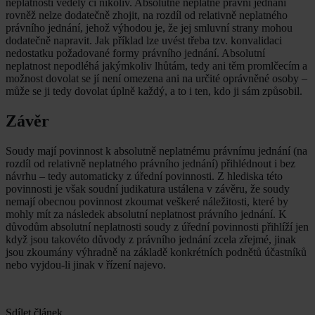
neplatnosti věděly či nikoliv. Absolutně neplatné právní jednání
rovněž nelze dodatečně zhojit, na rozdíl od relativně neplatného
právního jednání, jehož výhodou je, že jej smluvní strany mohou
dodatečně napravit. Jak příklad lze uvést třeba tzv. konvalidaci
nedostatku požadované formy právního jednání. Absolutní
neplatnost nepodléhá jakýmkoliv lhůtám, tedy ani těm promlčecím a
možnost dovolat se jí není omezena ani na určité oprávněné osoby –
může se ji tedy dovolat úplně každý, a to i ten, kdo ji sám způsobil.
Závěr
Soudy mají povinnost k absolutně neplatnému právnímu jednání (na
rozdíl od relativně neplatného právního jednání) přihlédnout i bez
návrhu – tedy automaticky z úřední povinnosti. Z hlediska této
povinnosti je však soudní judikatura ustálena v závěru, že soudy
nemají obecnou povinnost zkoumat veškeré náležitosti, které by
mohly mít za následek absolutní neplatnost právního jednání. K
důvodům absolutní neplatnosti soudy z úřední povinnosti přihlíží jen
když jsou takovéto důvody z právního jednání zcela zřejmé, jinak
jsou zkoumány výhradně na základě konkrétních podnětů účastníků
nebo vyjdou-li jinak v řízení najevo.
Sdílet článek