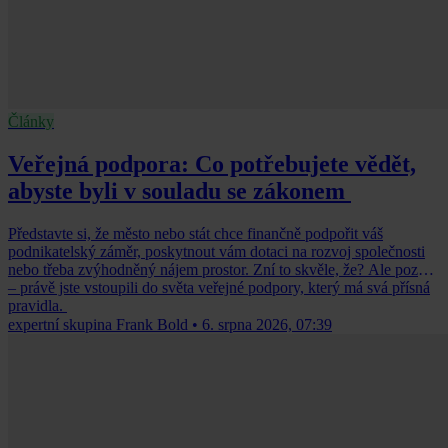
Články
Veřejná podpora: Co potřebujete vědět,
abyste byli v souladu se zákonem
Představte si, že město nebo stát chce finančně podpořit váš
podnikatelský záměr, poskytnout vám dotaci na rozvoj společnosti
nebo třeba zvýhodněný nájem prostor. Zní to skvěle, že? Ale pozor
– právě jste vstoupili do světa veřejné podpory, který má svá přísná
pravidla.
expertní skupina Frank Bold
•
6. srpna 2026, 07:39