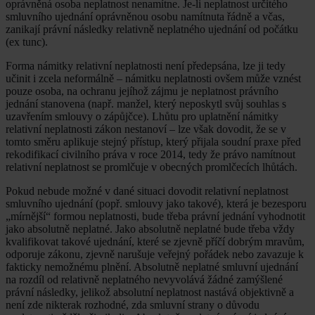
oprávněná osoba neplatnost nenamítne. Je-li neplatnost určitého
smluvního ujednání oprávněnou osobu namítnuta řádně a včas,
zanikají právní následky relativně neplatného ujednání od počátku
(ex tunc).
Forma námitky relativní neplatnosti není předepsána, lze ji tedy
učinit i zcela neformálně – námitku neplatnosti ovšem může vznést
pouze osoba, na ochranu jejíhož zájmu je neplatnost právního
jednání stanovena (např. manžel, který neposkytl svůj souhlas s
uzavřením smlouvy o zápůjčce). Lhůtu pro uplatnění námitky
relativní neplatnosti zákon nestanoví – lze však dovodit, že se v
tomto směru aplikuje stejný přístup, který přijala soudní praxe před
rekodifikací civilního práva v roce 2014, tedy že právo namítnout
relativní neplatnost se promlčuje v obecných promlčecích lhůtách.
Pokud nebude možné v dané situaci dovodit relativní neplatnost
smluvního ujednání (popř. smlouvy jako takové), která je bezesporu
„mírnější“ formou neplatnosti, bude třeba právní jednání vyhodnotit
jako absolutně neplatné. Jako absolutně neplatné bude třeba vždy
kvalifikovat takové ujednání, které se zjevně příčí dobrým mravům,
odporuje zákonu, zjevně narušuje veřejný pořádek nebo zavazuje k
fakticky nemožnému plnění. Absolutně neplatné smluvní ujednání
na rozdíl od relativně neplatného nevyvolává žádné zamýšlené
právní následky, jelikož absolutní neplatnost nastává objektivně a
není zde nikterak rozhodné, zda smluvní strany o důvodu