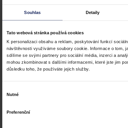
Souhlas
Detaily
Tato webová stránka používá cookies
K personalizaci obsahu a reklam, poskytování funkcí sociáln
návštěvnosti využíváme soubory cookie. Informace o tom, j
sdílíme se svými partnery pro sociální média, inzerci a analý
mohou zkombinovat s dalšími informacemi, které jste jim posk
důsledku toho, že používáte jejich služby.
Výběr
Články
Nutné
souhlasu
Kdy je možné sáhnout po jinak
urážlivých označeních?
Preferenční
Tento článek shrnuje nedávný rozsudek Evropského soudu pro