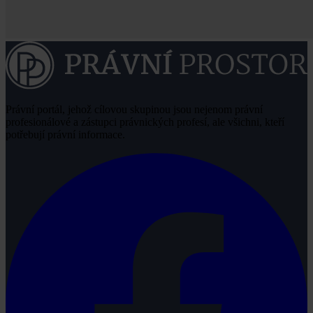
Právní portál, jehož cílovou skupinou jsou nejenom právní
profesionálové a zástupci právnických profesí, ale všichni, kteří
potřebují právní informace.