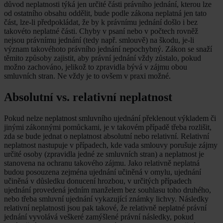
důvod neplatnosti týká jen určité části právního jednání, kterou lze
od ostatního obsahu oddělit, bude podle zákona neplatná jen tato
část, lze-li předpokládat, že by k právnímu jednání došlo i bez
takovéto neplatné části. Chyby v psaní nebo v počtech rovněž
nejsou právnímu jednání (tedy např. smlouvě) na škodu, je-li
význam takovéhoto právního jednání nepochybný. Zákon se snaží
těmito způsoby zajistit, aby právní jednání vždy zůstalo, pokud
možno zachováno, jelikož to zpravidla bývá v zájmu obou
smluvních stran. Ne vždy je to ovšem v praxi možné.
Absolutní vs. relativní neplatnost
Pokud nelze neplatnost smluvního ujednání překlenout výkladem či
jinými zákonnými pomůckami, je v takovém případě třeba rozlišit,
zda se bude jednat o neplatnost absolutní nebo relativní. Relativní
neplatnost nastupuje v případech, kde vada smlouvy porušuje zájmy
určité osoby (zpravidla jedné ze smluvních stran) a neplatnost je
stanovena na ochranu takového zájmu. Jako relativně neplatná
budou posouzena zejména ujednání učiněná v omylu, ujednání
učiněná v důsledku donucení hrozbou, v určitých případech
ujednání provedená jedním manželem bez souhlasu toho druhého,
nebo třeba smluvní ujednání vykazující známky lichvy. Následky
relativní neplatnosti jsou pak takové, že relativně neplatné právní
jednání vyvolává veškeré zamýšlené právní následky, pokud