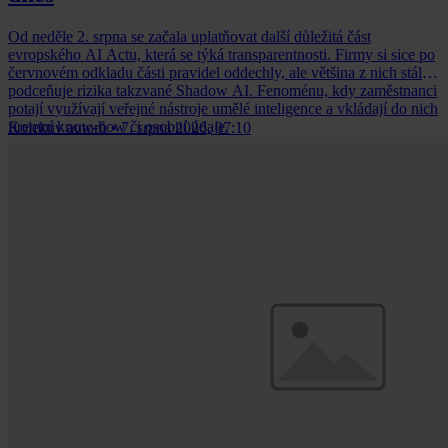
Od neděle 2. srpna se začala uplatňovat další důležitá část
evropského AI Actu, která se týká transparentnosti. Firmy si sice po
červnovém odkladu části pravidel oddechly, ale většina z nich stále
podceňuje rizika takzvané Shadow AI. Fenoménu, kdy zaměstnanci
potají využívají veřejné nástroje umělé inteligence a vkládají do nich
firemní know-how či osobní údaje.
Kolektiv autorů
•
7. srpna 2026, 07:10