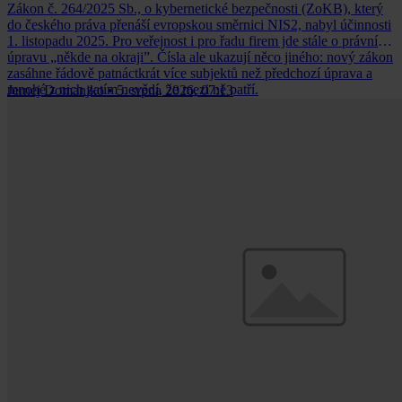
Zákon č. 264/2025 Sb., o kybernetické bezpečnosti (ZoKB), který
do českého práva přenáší evropskou směrnici NIS2, nabyl účinnosti
1. listopadu 2025. Pro veřejnost i pro řadu firem jde stále o právní
úpravu „někde na okraji”. Čísla ale ukazují něco jiného: nový zákon
zasáhne řádově patnáctkrát více subjektů než předchozí úprava a
mnohé z nich zatím nevědí, že mezi ně patří.
Jernej Domanjko
•
5. srpna 2026, 07:13