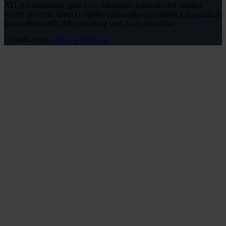
ATLAS consulting spol. s r.o. zakázáno. Jakékoli užití obsahu
včetně převzetí, šíření či dalšího zpřístupňování článků a fotografií je
bez souhlasu ATLAS consulting spol. s r.o. zakázáno.
© 1999–2026,
ATLAS GROUP