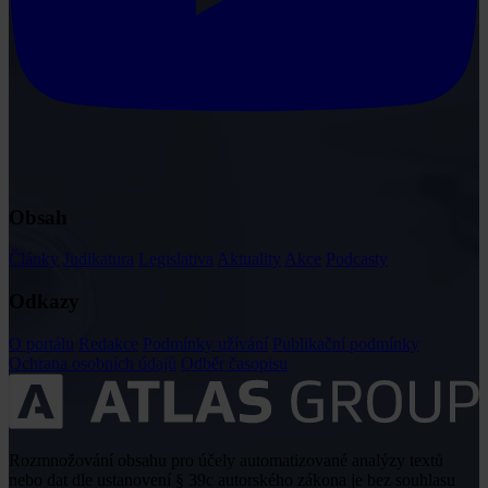
Obsah
Články
Judikatura
Legislativa
Aktuality
Akce
Podcasty
Odkazy
O portálu
Redakce
Podmínky užívání
Publikační podmínky
Ochrana osobních údajů
Odběr časopisu
Rozmnožování obsahu pro účely automatizované analýzy textů
nebo dat dle ustanovení § 39c autorského zákona je bez souhlasu