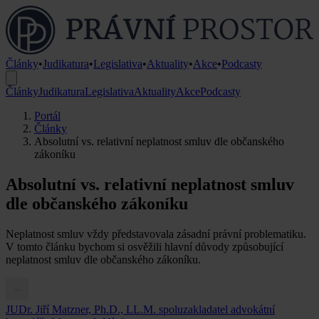
Články
•
Judikatura
•
Legislativa
•
Aktuality
•
Akce
•
Podcasty
Články
Judikatura
Legislativa
Aktuality
Akce
Podcasty
Portál
Články
Absolutní vs. relativní neplatnost smluv dle občanského
zákoníku
Absolutní vs. relativní neplatnost smluv
dle občanského zákoníku
Neplatnost smluv vždy představovala zásadní právní problematiku.
V tomto článku bychom si osvěžili hlavní důvody způsobující
neplatnost smluv dle občanského zákoníku.
JUDr. Jiří Matzner, Ph.D., LL.M.
spoluzakladatel advokátní