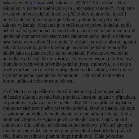
ustanoveních
§ 574
a násl. zákona č. 89/2012 Sb., občanského
zákoníku, v platném znění (dále jen „občanský zákoník“). Neplatné
je takové právní jednání, které se příčí dobrým mravům, jakož i
právní jednání, které odporuje zákonu, pokud to smysl a účel
zákona vyžaduje. Neplatné je rovněž takové právní jednání, podle
něhož má být plněno něco nemožného, které není učiněno ve formě
ujednané stranami nebo stanovené zákonem nebo které je učiněno
nesvéprávnou osobou či v omylu. V občanském zákoníku se uplatní
základní pravidlo, podle kterého je na právní jednání třeba spíše
hledět jako na platné než jako na neplatné. Podstatou uvedeného
pravidla, vycházejícího ze zásady „
in favorem negotii (contractus)
“,
je snaha o zachování právního jednání (resp. smlouvy), je-li to jen
trochu možné, a to navzdory případným nedostatkům, které mohou
v průběhu jejího sjednávání vzniknout – jako např. nedostatku
formy, určitosti nebo srozumitelnosti.
Za účelem co největšího zachování platnosti právního jednání
občanský zákoník zavádí řadu pravidel, která se uplatní v případech,
kdy smlouva vykazuje určité nedostatky. Má-li například neplatná
smlouva náležitosti jiného právního jednání, které je platné, aplikuje
se zákonné pravidlo, že bude platné toto jiné právní jednání, je-li z
okolností zřejmé, že vyjadřuje vůli jednající osoby (např. pokud
smlouva o dílo splňuje náležitosti kupní smlouvy, přičemž zjevným
záměrem smluvních stran bylo mj. převedení vlastnického práva k
věci, bude se jednat o platnou kupní smlouvu). Dále pokud se