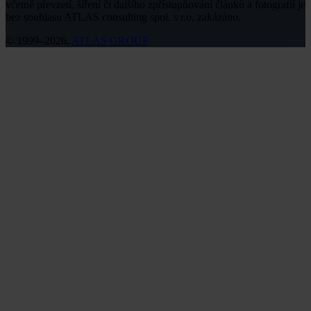
včetně převzetí, šíření či dalšího zpřístupňování článků a fotografií je
bez souhlasu ATLAS consulting spol. s r.o. zakázáno.
© 1999–2026,
ATLAS GROUP