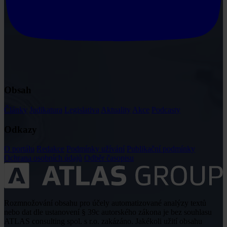
Obsah
Články
Judikatura
Legislativa
Aktuality
Akce
Podcasty
Odkazy
O portálu
Redakce
Podmínky užívání
Publikační podmínky
Ochrana osobních údajů
Odběr časopisu
Rozmnožování obsahu pro účely automatizované analýzy textů
nebo dat dle ustanovení § 39c autorského zákona je bez souhlasu
ATLAS consulting spol. s r.o. zakázáno. Jakékoli užití obsahu