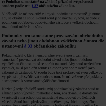
c) Podnikat samostatně na základě přiznání svéprávnosti
soudem podle ust.
§ 37
občanského zákoníku.
V případě, že má nezletilý v úmyslu podnikat samostatně, je nutné,
aby se obrátil na soud. Pokud soud jeho návrhu vyhoví, nebude k
podnikání potřebovat odpovědného zástupce a veškerá obchodní
rozhodnutí může činit sám.
Podmínky pro samostatné provozování obchodního
závodu nebo jinou obdobnou výdělečnou činnost dle
ustanovení
§ 33
občanského zákoníku
Pokud nezletilý, který nenabyl plné svéprávnosti, zamýšlí
samostatně provozovat obchodní závod nebo jinou obdobou
výdělečnou činnost, musí se obrátit na soud. Aby soud nezletilému
vyhověl, musí předložit souhlas alespoň jednoho z rodičů jako
zákonných zástupců. U soudu bude také prokazovat svou celkovou
vyspělost a přesvědčovat soudce o tom, že má veškeré předpoklady
a schopnosti k samostatné výdělečné činnosti.
Nezletilý tedy předloží soudu svůj podnikatelský záměr a soud na
základě jeho výpovědi rozhodne o tom, zda dosahuje dostatečné
vyspělosti a má schopnost samostatně rozhodovat o důležitých
věcech. Soud bude především poměřovat psychickou vyspělost
nezletilého s obtížností a časovou náročností činnosti, k níž má v