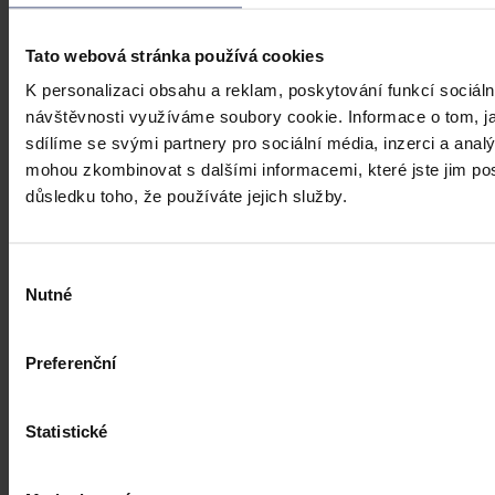
Tato webová stránka používá cookies
Články
K personalizaci obsahu a reklam, poskytování funkcí sociáln
návštěvnosti využíváme soubory cookie. Informace o tom, j
Transparentní odměňování v Česku má
sdílíme se svými partnery pro sociální média, inzerci a analý
zpoždění, firmám bez jasného systému
mohou zkombinovat s dalšími informacemi, které jste jim posk
přesto hrozí pokuty i doplacení mezd
důsledku toho, že používáte jejich služby.
Česko má podle Eurostatu jeden z nejvyšších rozdílů v odměňování
žen a mužů v EU – gender pay gap dosahuje okolo 18 %. Evropská
Výběr
pravidla pro transparentní odměňování, jejichž cílem je narovnat
informační asymetrii na pracovním trhu a dlouhodobě tak přispět i
Nutné
souhlasu
ke zmenšení rozdílu ve mzdách mužů a žen, však nabrala v České
republice zpoždění.
Ivona Tajšlová
•
4. srpna 2026, 07:18
Preferenční
Statistické