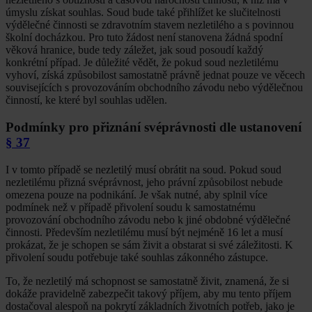
úmyslu získat souhlas. Soud bude také přihlížet ke slučitelnosti
výdělečné činnosti se zdravotním stavem nezletilého a s povinnou
školní docházkou. Pro tuto žádost není stanovena žádná spodní
věková hranice, bude tedy záležet, jak soud posoudí každý
konkrétní případ. Je důležité vědět, že pokud soud nezletilému
vyhoví, získá způsobilost samostatně právně jednat pouze ve věcech
souvisejících s provozováním obchodního závodu nebo výdělečnou
činností, ke které byl souhlas udělen.
Podmínky pro přiznání svéprávnosti dle ustanovení
§ 37
I v tomto případě se nezletilý musí obrátit na soud. Pokud soud
nezletilému přizná svéprávnost, jeho právní způsobilost nebude
omezena pouze na podnikání. Je však nutné, aby splnil více
podmínek než v případě přivolení soudu k samostatnému
provozování obchodního závodu nebo k jiné obdobné výdělečné
činnosti. Především nezletilému musí být nejméně 16 let a musí
prokázat, že je schopen se sám živit a obstarat si své záležitosti. K
přivolení soudu potřebuje také souhlas zákonného zástupce.
To, že nezletilý má schopnost se samostatně živit, znamená, že si
dokáže pravidelně zabezpečit takový příjem, aby mu tento příjem
dostačoval alespoň na pokrytí základních životních potřeb, jako je