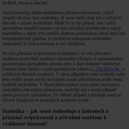
bydlení, strava a ošacení.
Soud teoreticky může nezletilému přiznat svéprávnost, i když
nesplní všechny tyto podmínky. K tomu může dojít jen z vážných
důvodů v zájmu nezletilého. Mohl by to být případ, kdy rodiče
nezletilému neudělí souhlas a je zde očividný konflikt mezi zájmy
nezletilého a zájmy jeho rodičů. Jedinou podmínkou, která musí být
bezpodmínečně splněna, je osvědčení schopnosti nezletilého
samostatně se živit a obstarat si své záležitosti.
Ve věci přiznání svéprávnosti nezletilému i ve věci přivolení
souhlasu a odvolání souhlasu zákonného zástupce k samostatnému
provozování obchodního závodu nebo k jiné obdobné výdělečné
činnosti bude řízení u soudu probíhat dle zákona
č. 292/2013 Sb.
, o
zvláštních řízeních soudních. V obou případech musí nezletilý nebo
jeho rodiče podat návrh okresnímu soudu příslušnému podle místa
bydliště nezletilého. V řízení před soudem není nutné zastoupení
nezletilého zákonným zástupcem, nezletilý má v tomto případě
plnou procesní způsobilost. Ve většině případů rozhoduje soud ve
věcech týkajících se nezletilých poměrně rychle.
Statistika – jak soud rozhoduje o žádostech o
přiznání svéprávnosti a přivolení souhlasu k
výdělečné činnosti?