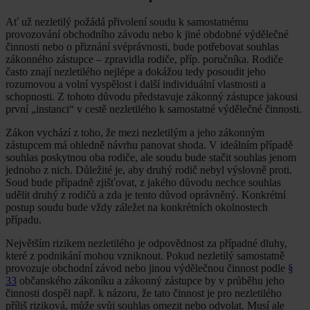
Ať už nezletilý požádá přivolení soudu k samostatnému
provozování obchodního závodu nebo k jiné obdobné výdělečné
činnosti nebo o přiznání svéprávnosti, bude potřebovat souhlas
zákonného zástupce – zpravidla rodiče, příp. poručníka. Rodiče
často znají nezletilého nejlépe a dokážou tedy posoudit jeho
rozumovou a volní vyspělost i další individuální vlastnosti a
schopnosti. Z tohoto důvodu představuje zákonný zástupce jakousi
první „instanci“ v cestě nezletilého k samostatné výdělečné činnosti.
Zákon vychází z toho, že mezi nezletilým a jeho zákonným
zástupcem má ohledně návrhu panovat shoda. V ideálním případě
souhlas poskytnou oba rodiče, ale soudu bude stačit souhlas jenom
jednoho z nich. Důležité je, aby druhý rodič nebyl výslovně proti.
Soud bude případně zjišťovat, z jakého důvodu nechce souhlas
udělit druhý z rodičů a zda je tento důvod oprávněný. Konkrétní
postup soudu bude vždy záležet na konkrétních okolnostech
případu.
Největším rizikem nezletilého je odpovědnost za případné dluhy,
které z podnikání mohou vzniknout. Pokud nezletilý samostatně
provozuje obchodní závod nebo jinou výdělečnou činnost podle
§
33
občanského zákoníku a zákonný zástupce by v průběhu jeho
činnosti dospěl např. k názoru, že tato činnost je pro nezletilého
příliš riziková, může svůj souhlas omezit nebo odvolat. Musí ale