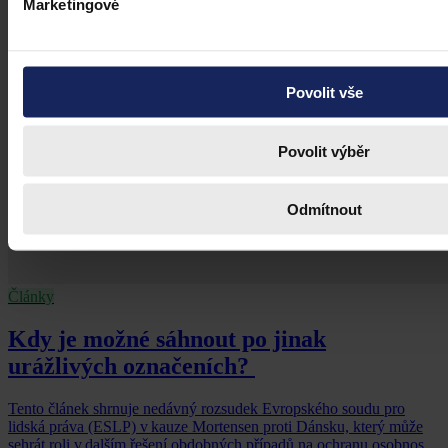
Marketingové
Povolit vše
Povolit výběr
Odmítnout
Články
Kdy je možné sáhnout po jinak
urážlivých označeních?
Tento článek shrnuje nedávný rozsudek Evropského soudu pro
lidská práva (ESLP) v kauze Mortensen proti Dánsku, který může
sehrát roli v dalším řešení obdobných případů na ochranu osobnosti,