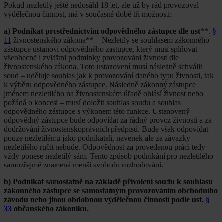
Pokud nezletilý ještě nedosáhl 18 let, ale už by rád provozoval
výdělečnou činnost, má v současné době tři možnosti:
a) Podnikat prostřednictvím odpovědného zástupce dle ust
**.
§
11
živnostenského zákona** – Nezletilý se souhlasem zákonného
zástupce ustanoví odpovědného zástupce, který musí splňovat
všeobecné i zvláštní podmínky provozování živnosti dle
živnostenského zákona. Toto ustanovení musí následně schválit
soud – uděluje souhlas jak k provozování daného typu živnosti, tak
k výběru odpovědného zástupce. Následně zákonný zástupce
jménem nezletilého na živnostenském úřadě ohlásí živnost nebo
požádá o koncesi – musí doložit souhlas soudu a souhlas
odpovědného zástupce s výkonem této funkce. Ustanovený
odpovědný zástupce bude odpovídat za řádný provoz živnosti a za
dodržování živnostenskoprávních předpisů. Bude však odpovídat
pouze nezletilému jako podnikateli, navenek ale za závazky
nezletilého ručit nebude. Odpovědnost za provedenou práci tedy
vždy ponese nezletilý sám. Tento způsob podnikání pro nezletilého
samozřejmě znamená menší svobodu rozhodování.
b) Podnikat samostatně na základě přivolení soudu k souhlasu
zákonného zástupce se samostatným provozováním obchodního
závodu nebo jinou obdobnou výdělečnou činností podle ust.
§
33
občanského zákoníku.