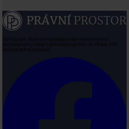
Právní portál, jehož cílovou skupinou jsou nejenom právní
profesionálové a zástupci právnických profesí, ale všichni, kteří
potřebují právní informace.