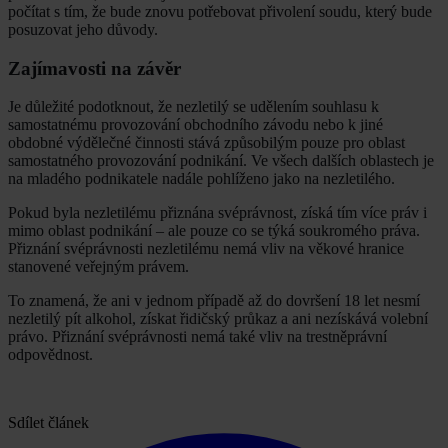
počítat s tím, že bude znovu potřebovat přivolení soudu, který bude
posuzovat jeho důvody.
Zajímavosti na závěr
Je důležité podotknout, že nezletilý se udělením souhlasu k
samostatnému provozování obchodního závodu nebo k jiné
obdobné výdělečné činnosti stává způsobilým pouze pro oblast
samostatného provozování podnikání. Ve všech dalších oblastech je
na mladého podnikatele nadále pohlíženo jako na nezletilého.
Pokud byla nezletilému přiznána svéprávnost, získá tím více práv i
mimo oblast podnikání – ale pouze co se týká soukromého práva.
Přiznání svéprávnosti nezletilému nemá vliv na věkové hranice
stanovené veřejným právem.
To znamená, že ani v jednom případě až do dovršení 18 let nesmí
nezletilý pít alkohol, získat řidičský průkaz a ani nezískává volební
právo. Přiznání svéprávnosti nemá také vliv na trestněprávní
odpovědnost.
Sdílet článek