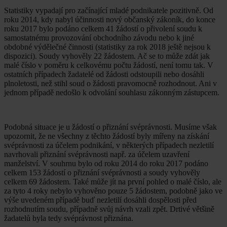
Statistiky vypadají pro začínající mladé podnikatele pozitivně. Od
roku 2014, kdy nabyl účinnosti nový občanský zákoník, do konce
roku 2017 bylo podáno celkem 41 žádostí o přivolení soudu k
samostatnému provozování obchodního závodu nebo k jiné
obdobné výdělečné činnosti (statistiky za rok 2018 ještě nejsou k
dispozici). Soudy vyhověly 22 žádostem. Ač se to může zdát jak
malé číslo v poměru k celkovému počtu žádostí, není tomu tak. V
ostatních případech žadatelé od žádosti odstoupili nebo dosáhli
plnoletosti, než stihl soud o žádosti pravomocně rozhodnout. Ani v
jednom případě nedošlo k odvolání souhlasu zákonným zástupcem.
Podobná situace je u žádostí o přiznání svéprávnosti. Musíme však
upozornit, že ne všechny z těchto žádostí byly mířeny na získání
svéprávnosti za účelem podnikání, v některých případech nezletilí
navrhovali přiznání svéprávnosti např. za účelem uzavření
manželství. V souhrnu bylo od roku 2014 do roku 2017 podáno
celkem 153 žádostí o přiznání svéprávnosti a soudy vyhověly
celkem 69 žádostem. Také může jít na první pohled o malé číslo, ale
za tyto 4 roky nebylo vyhověno pouze 5 žádostem, podobně jako ve
výše uvedeném případě buď nezletilí dosáhli dospělosti před
rozhodnutím soudu, případně svůj návrh vzali zpět. Drtivé většině
žadatelů byla tedy svéprávnost přiznána.