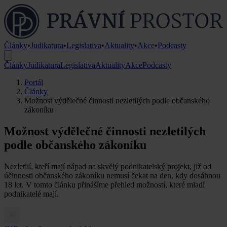
Články
•
Judikatura
•
Legislativa
•
Aktuality
•
Akce
•
Podcasty
Články
Judikatura
Legislativa
Aktuality
Akce
Podcasty
Portál
Články
Možnost výdělečné činnosti nezletilých podle občanského
zákoníku
Možnost výdělečné činnosti nezletilých
podle občanského zákoníku
Nezletilí, kteří mají nápad na skvělý podnikatelský projekt, již od
účinnosti občanského zákoníku nemusí čekat na den, kdy dosáhnou
18 let. V tomto článku přinášíme přehled možností, které mladí
podnikatelé mají.