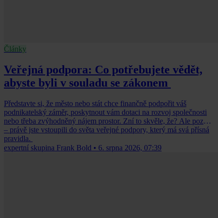
Články
Veřejná podpora: Co potřebujete vědět,
abyste byli v souladu se zákonem
Představte si, že město nebo stát chce finančně podpořit váš
podnikatelský záměr, poskytnout vám dotaci na rozvoj společnosti
nebo třeba zvýhodněný nájem prostor. Zní to skvěle, že? Ale pozor
– právě jste vstoupili do světa veřejné podpory, který má svá přísná
pravidla.
expertní skupina Frank Bold
•
6. srpna 2026, 07:39