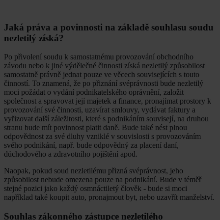
Jaká práva a povinnosti na základě souhlasu soudu
nezletilý získá?
Po přivolení soudu k samostatnému provozování obchodního
závodu nebo k jiné výdělečné činnosti získá nezletilý způsobilost
samostatně právně jednat pouze ve věcech souvisejících s touto
činností. To znamená, že po přiznání svéprávnosti bude nezletilý
moci požádat o vydání podnikatelského oprávnění, založit
společnost a spravovat její majetek a finance, pronajímat prostory k
provozování své činnosti, uzavírat smlouvy, vydávat faktury a
vyřizovat další záležitosti, které s podnikáním souvisejí, na druhou
stranu bude mít povinnost platit daně. Bude také nést plnou
odpovědnost za své dluhy vzniklé v souvislosti s provozováním
svého podnikání, např. bude odpovědný za placení daní,
důchodového a zdravotního pojištění apod.
Naopak, pokud soud nezletilému přizná svéprávnost, jeho
způsobilost nebude omezena pouze na podnikání. Bude v téměř
stejné pozici jako každý osmnáctiletý člověk - bude si moci
například také koupit auto, pronajmout byt, nebo uzavřít manželství.
Souhlas zákonného zástupce nezletilého