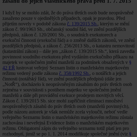
zá­sahu do jejich vlastnického práva před 1. 7. 2015
I když by se mohlo zdát, že do práva třetích osob bude neoprávněně
zasaženo pouze v ojedinělých případech, opak je pravdou. Před
přijetím novely v podobě zákona
č. 139/2015 Sb.
, kterým se mění
zákon č. 99/1963 Sb., ob­čanský soudní řád, ve znění pozdějších
předpisů, zákon č. 120/2001 Sb., o soudních exekutorech a
exekuční činnosti (exekuční řád) a o změně dalších zákonů, ve znění
pozděj­ších předpisů, a zákon č. 256/2013 Sb., o katastru nemovi­tostí
(katastrální zákon) – dále jen „zákon č. 139/2015 Sb.“, která zavedla
povinnost soudního exekutora před vydáním exekučního příkazu na
majetek ve společném jmění manže­lů za podmínek obsažených v
§
42 EŘ
lustrovat veřejný Se­znam listin o manželském majetkovém
režimu vedený podle zákona
č. 358/1992 Sb.
, o notářích a jejich
činnosti (notář­ský řád), ve znění pozdějších předpisů (dále jen
„NotŘ“), docházelo k neoprávněným zásahům do práv třetích osob
zejména v souvislosti s postihem majetku ve společném jmění
manželů a dále při provádění exekuce prodejem movitých věcí.
Zákon č. 139/2015 Sb. sice mohl zapříčinit eliminaci množství
neoprávněných zásahů do práv třetích osob (manželů povinných),
podle názoru autorek je však ne­může zcela vyloučit, neboť vedle
veřejného Seznamu listin o manželském majetkovém režimu zůstala
zachována i ne­veřejná Evidence listin o manželském majetkovém
režimu. Obligatorní zápis do veřejného seznamu totiž platí jen pro
rozhodnutí, jimiž se po 1. 1. 2014 modifikuje společné jmění (viz
§