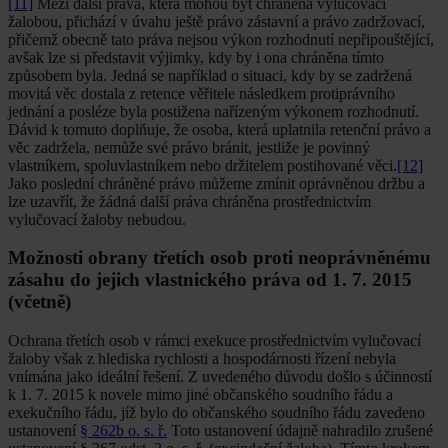
[11]
Mezi další práva, která mohou být chráněna vylučovací
žalobou, přichází v úvahu ještě právo zástavní a právo zadržovací,
přičemž obecně tato práva nejsou výkon rozhodnutí nepřipouštějící,
avšak lze si před­stavit výjimky, kdy by i ona chráněna tímto
způsobem byla. Jedná se například o situaci, kdy by se zadržená
movitá věc dostala z retence věřitele následkem protiprávního
jednání a posléze byla postižena nařízeným výkonem rozhodnutí.
Dávid k tomuto doplňuje, že osoba, která uplatnila retenční právo a
věc zadržela, nemůže své právo bránit, jestliže je po­vinný
vlastníkem, spoluvlastníkem nebo držitelem postiho­vané věci.
[12]
Jako poslední chráněné právo můžeme zmínit oprávněnou držbu a
lze uzavřít, že žádná další práva chrá­něna prostřednictvím
vylučovací žaloby nebudou.
Možnosti obrany třetích osob proti neoprávněnému
zá­sahu do jejich vlastnického práva od 1. 7. 2015
(včetně)
Ochrana třetích osob v rámci exekuce prostřednictvím vylučovací
žaloby však z hlediska rychlosti a hospodár­nosti řízení nebyla
vnímána jako ideální řešení. Z uvede­ného důvodu došlo s účinností
k 1. 7. 2015 k novele mimo jiné občanského soudního řádu a
exekučního řádu, jíž bylo do občanského soudního řádu zavedeno
ustanovení
§ 262b o. s. ř.
Toto ustanovení údajně nahradilo zrušené