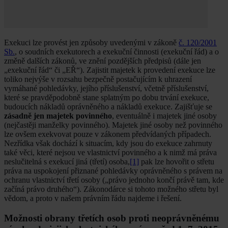
Exekuci lze provést jen způsoby uvedenými v zákoně
č. 120/2001
Sb.
, o soudních exekutorech a exekuční činnosti (exekuční řád) a o
změně dalších zákonů, ve znění pozdějších předpisů (dále jen
„exekuční řád“ či „EŘ“). Zajistit majetek k provedení exekuce lze
toliko nejvýše v rozsahu bezpečně postačujícím k uhrazení
vymáhané pohledávky, jejího pří­slušenství, včetně příslušenství,
které se pravděpodobně stane splatným po dobu trvání exekuce,
budoucích nákladů oprávněného a nákladů exekuce. Zajišťuje se
zásadně jen majetek povinného
, eventuálně i majetek jiné osoby
(nejčas­těji manželky povinného). Majetek jiné osoby než povinného
lze ovšem exekvovat pouze v zákonem předvídaných přípa­dech.
Nezřídka však dochází k situacím, kdy jsou do exeku­ce zahrnuty
také věci, které nejsou ve vlastnictví povinného a k nimž má práva
neslučitelná s exekucí jiná (třetí) osoba,
[1]
pak lze hovořit o střetu
práva na uspokojení přiznané pohle­dávky oprávněného s právem na
ochranu vlastnictví třetí osoby („právo jednoho končí právě tam, kde
začíná právo druhého“). Zákonodárce si tohoto možného střetu byl
vě­dom, a proto v našem právním řádu najdeme i řešení.
Možnosti obrany třetích osob proti neoprávněnému