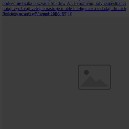
podceňuje rizika takzvané Shadow AI. Fenoménu, kdy zaměstnanci
potají využívají veřejné nástroje umělé inteligence a vkládají do nich
firemní know-how či osobní údaje.
Kolektiv autorů
•
7. srpna 2026, 07:10