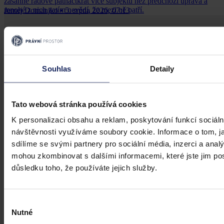
zasáhne řádově patnáctkrát více subjektů než předchozí úprava a
mnohé z nich zatím nevědí, že mezi ně patří.
Jernej Domanjko
•
5. srpna 2026, 07:13
Souhlas
Detaily
Tato webová stránka používá cookies
K personalizaci obsahu a reklam, poskytování funkcí sociáln
návštěvnosti využíváme soubory cookie. Informace o tom, j
sdílíme se svými partnery pro sociální média, inzerci a analý
mohou zkombinovat s dalšími informacemi, které jste jim posk
důsledku toho, že používáte jejich služby.
Výběr
Nutné
souhlasu