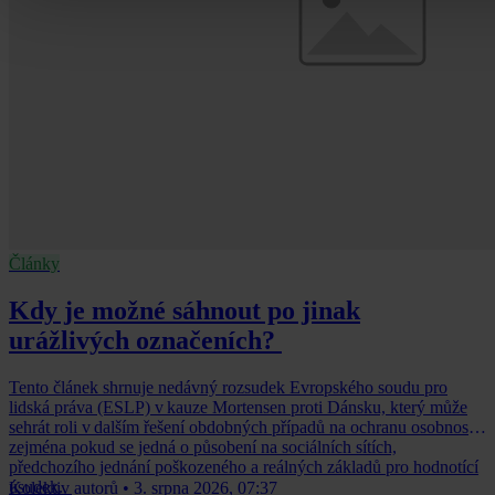
Články
Kdy je možné sáhnout po jinak
urážlivých označeních?
Tento článek shrnuje nedávný rozsudek Evropského soudu pro
lidská práva (ESLP) v kauze Mortensen proti Dánsku, který může
sehrát roli v dalším řešení obdobných případů na ochranu osobnosti,
zejména pokud se jedná o působení na sociálních sítích,
předchozího jednání poškozeného a reálných základů pro hodnotící
úsudek.
Kolektiv autorů
•
3. srpna 2026, 07:37