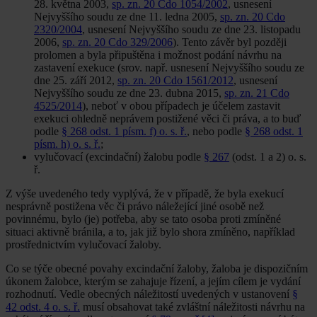
28. května 2003,
sp. zn. 20 Cdo 1054/2002
, usnesení
Nejvyššího soudu ze dne 11. ledna 2005,
sp. zn. 20 Cdo
2320/2004
, usnesení Nejvyššího soudu ze dne 23. listo­padu
2006,
sp. zn. 20 Cdo 329/2006
). Tento závěr byl poz­ději
prolomen a byla připuštěna i možnost podání návrhu na
zastavení exekuce (srov. např. usnesení Nejvyššího sou­du ze
dne 25. září 2012,
sp. zn. 20 Cdo 1561/2012
, usne­sení
Nejvyššího soudu ze dne 23. dubna 2015,
sp. zn. 21 Cdo
4525/2014
), neboť v obou případech je účelem zasta­vit
exekuci ohledně neprávem postižené věci či práva, a to buď
podle
§ 268 odst. 1 písm. f) o. s. ř.
, nebo podle
§ 268 odst. 1
písm. h) o. s. ř.
;
vylučovací (excindační) žalobu podle
§ 267
(odst. 1 a 2) o. s.
ř.
Z výše uvedeného tedy vyplývá, že v případě, že byla exekucí
nesprávně postižena věc či právo náležející jiné osobě než
povinnému, bylo (je) potřeba, aby se tato osoba proti zmí­něné
situaci aktivně bránila, a to, jak již bylo shora zmíněno, například
prostřednictvím vylučovací žaloby.
Co se týče obecné povahy excindační žaloby, žaloba je dis­pozičním
úkonem žalobce, kterým se zahajuje řízení, a je­jím cílem je vydání
rozhodnutí. Vedle obecných náležitostí uvedených v ustanovení
§
42 odst. 4 o. s. ř.
musí obsahovat také zvláštní náležitosti návrhu na