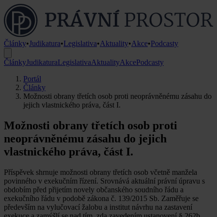
Články
•
Judikatura
•
Legislativa
•
Aktuality
•
Akce
•
Podcasty
Články
Judikatura
Legislativa
Aktuality
Akce
Podcasty
Portál
Články
Možnosti obrany třetích osob proti neoprávněnému zásahu do
jejich vlastnického práva, část I.
Možnosti obrany třetích osob proti
neoprávněnému zásahu do jejich
vlastnického práva, část I.
Příspěvek shrnuje možnosti obrany třetích osob včetně manžela
povinného v exekučním řízení. Srovnává aktuální právní úpravu s
obdobím před přijetím novely občanského soudního řádu a
exekučního řádu v podobě zákona č. 139/2015 Sb. Zaměřuje se
především na vylučovací žalobu a institut návrhu na zastavení
exekuce a zamýšlí se nad tím, zda zavedením ustanovení § 262b