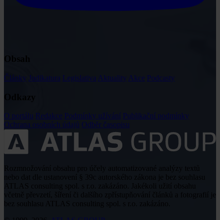
Obsah
Články
Judikatura
Legislativa
Aktuality
Akce
Podcasty
Odkazy
O portálu
Redakce
Podmínky užívání
Publikační podmínky
Ochrana osobních údajů
Odběr časopisu
Rozmnožování obsahu pro účely automatizované analýzy textů
nebo dat dle ustanovení § 39c autorského zákona je bez souhlasu
ATLAS consulting spol. s r.o. zakázáno. Jakékoli užití obsahu
včetně převzetí, šíření či dalšího zpřístupňování článků a fotografií je
bez souhlasu ATLAS consulting spol. s r.o. zakázáno.