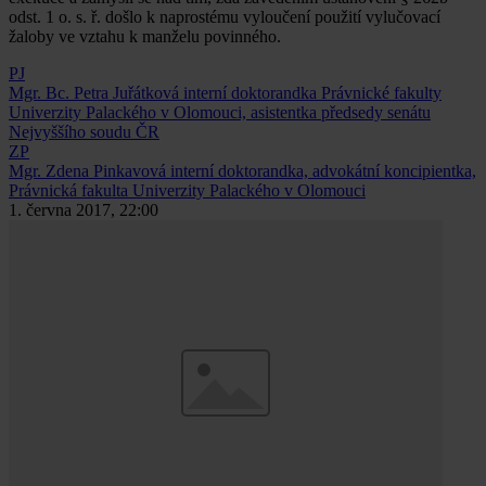
odst. 1 o. s. ř. došlo k naprostému vyloučení použití vylučovací
žaloby ve vztahu k manželu povinného.
PJ
Mgr. Bc. Petra Juřátková
interní doktorandka Právnické fakulty
Univerzity Palackého v Olomouci, asistentka předsedy senátu
Nejvyššího soudu ČR
ZP
Mgr. Zdena Pinkavová
interní doktorandka, advokátní koncipientka,
Právnická fakulta Univerzity Palackého v Olomouci
1. června 2017, 22:00