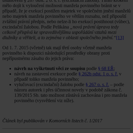
ustano­vení § 267 odst. 2 o. s. ř. (excindační žaloba). Tímto krokem
mělo dojít k vyloučení možnosti manžela povinného bránit se v
případě, že je exekucí postižen majetek ve společném jmění manželů
nebo majetek manžela povinného ve větším rozsahu, než připouští
zvláštní právní předpis, nebo nelze-li ho exekucí postihnout (vůbec),
excindační žalobou. Podle Pelikána
„nová právní úprava tedy
celkově přispívá ke spra­vedlivějšímu uspořádání vztahů mezi
dlužníky a věřiteli, a to zejména v oblasti společného jmění.“
[13]
Od 1. 7. 2015 (včetně) tak mají třetí osoby včetně manžela
povinného k dispozici následující prostředky obrany proti
nepřípustnému zásahu do jejich práva:
návrh na vyškrt­nutí věci ze soupisu
podle
§ 68 EŘ
;
návrh na zastavení exekuce podle
§ 262b odst. 1 o. s. ř.
v
případě toliko manžela povinného;
vylučovací (excindační) žalobu podle
§ 267 o. s. ř.
– pod­le
názoru autorek i přes účinnost novely v podobě záko­na č.
139/2015 Sb. tato možnost zůstává zachována i pro manžela
povinného (vysvětlení viz níže).
Článek byl publikován v Komorních listech č. 1/2017