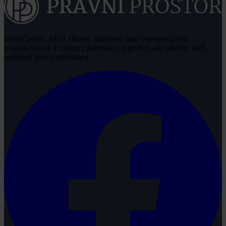
Právní portál, jehož cílovou skupinou jsou nejenom právní
profesionálové a zástupci právnických profesí, ale všichni, kteří
potřebují právní informace.