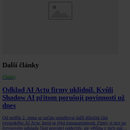
Další články
Články
Odklad AI Actu firmy uklidnil. Kvůli
Shadow AI přitom porušují povinnosti už
dnes
Od neděle 2. srpna se začala uplatňovat další důležitá část
evropského AI Actu, která se týká transparentnosti. Firmy si sice po
červnovém odkladu části pravidel oddechly, ale většina z nich stále