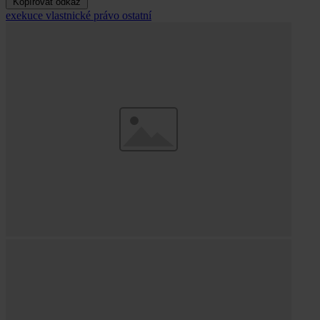
Kopírovat odkaz
exekuce
vlastnické právo
ostatní