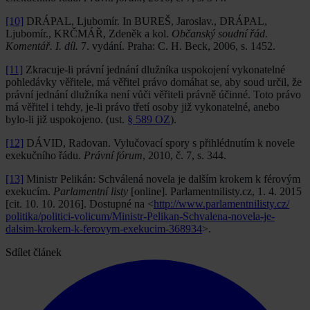
[10]
DRÁPAL, Ljubomír. In BUREŠ, Jaroslav., DRÁPAL,
Ljubomír., KRČMÁŘ, Zdeněk a kol.
Občanský soudní řád.
Komentář. I. díl.
7. vydání. Praha: C. H. Beck, 2006, s. 1452.
[11]
Zkracuje-li právní jednání dlužníka uspokojení vykonatelné
pohledávky věřitele, má věřitel právo domáhat se, aby soud určil, že
právní jednání dlužníka není vůči věřiteli právně účinné. Toto právo
má věřitel i tehdy, je-li právo třetí osoby již vykonatelné, anebo
bylo-li již uspokojeno. (ust.
§ 589 OZ
).
[12]
DÁVID, Radovan. Vylučovací spory s přihlédnutím k novele
exe­kučního řádu.
Právní fórum
, 2010, č. 7, s. 344.
[13]
Ministr Pelikán: Schválená novela je dalším krokem k férovým
exekucím.
Parlamentní listy
[online]. Parlamentnilisty.cz, 1. 4. 2015
[cit. 10. 10. 2016]. Dostupné na <
http://www.parlamentnilisty.cz/
politika/politici-volicum/Ministr-Pelikan-Schvalena-novela-je-
dalsim-krokem-k-ferovym-exekucim-368934
>.
Sdílet článek