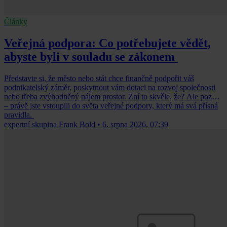
Články
Veřejná podpora: Co potřebujete vědět,
abyste byli v souladu se zákonem
Představte si, že město nebo stát chce finančně podpořit váš
podnikatelský záměr, poskytnout vám dotaci na rozvoj společnosti
nebo třeba zvýhodněný nájem prostor. Zní to skvěle, že? Ale pozor
– právě jste vstoupili do světa veřejné podpory, který má svá přísná
pravidla.
expertní skupina Frank Bold
•
6. srpna 2026, 07:39