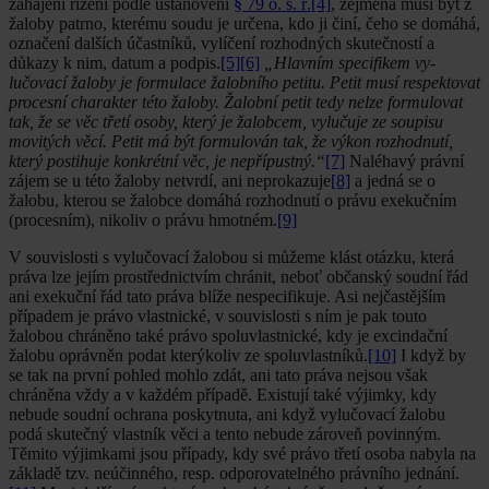
zahájení řízení podle ustanovení
§ 79 o. s. ř.
[4]
, zejména musí být z
žaloby patrno, kterému soudu je určena, kdo ji činí, čeho se domáhá,
ozna­čení dalších účastníků, vylíčení rozhodných skutečností a
důkazy k nim, datum a podpis.
[5]
[6]
„Hlavním specifikem vy­
lučovací žaloby je formulace žalobního petitu. Petit musí re­spektovat
procesní charakter této žaloby. Žalobní petit tedy nelze formulovat
tak, že se věc třetí osoby, který je žalobcem, vylučuje ze soupisu
movitých věcí. Petit má být formulován tak, že výkon rozhodnutí,
který postihuje konkrétní věc, je ne­přípustný.“
[7]
Naléhavý právní
zájem se u této žaloby netvrdí, ani neprokazuje
[8]
a jedná se o
žalobu, kterou se žalobce do­máhá rozhodnutí o právu exekučním
(procesním), nikoliv o právu hmotném.
[9]
V souvislosti s vylučovací žalobou si můžeme klást otáz­ku, která
práva lze jejím prostřednictvím chránit, neboť občanský soudní řád
ani exekuční řád tato práva blíže nespecifikuje. Asi nejčastějším
případem je právo vlastnické, v souvislosti s ním je pak touto
žalobou chráněno také právo spoluvlastnické, kdy je excindační
žalobu oprávněn podat kterýkoliv ze spoluvlastníků.
[10]
I když by
se tak na první po­hled mohlo zdát, ani tato práva nejsou však
chráněna vždy a v každém případě. Existují také výjimky, kdy
nebude soud­ní ochrana poskytnuta, ani když vylučovací žalobu
podá skutečný vlastník věci a tento nebude zároveň povinným.
Těmito výjimkami jsou případy, kdy své právo třetí osoba nabyla na
základě tzv. neúčinného, resp. odporovatelné­ho právního jednání.