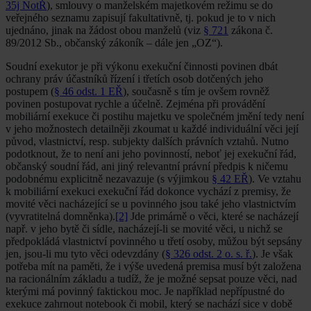
35j NotŘ
), smlouvy o manželském majetkovém režimu se do
veřejného seznamu zapisují fakultativně, tj. pokud je to v nich
ujednáno, jinak na žádost obou manželů (viz
§ 721
zákona č.
89/2012 Sb., občanský zákoník – dále jen „OZ“).
Soudní exekutor je při výkonu exekuční činnosti povinen dbát
ochrany práv účastníků řízení i třetích osob dotčených jeho
postupem (
§ 46 odst. 1 EŘ
), současně s tím je ovšem rovněž
povinen postupovat rychle a účelně. Zejména při pro­vádění
mobiliární exekuce či postihu majetku ve společném jmění tedy není
v jeho možnostech detailněji zkoumat u každé individuální věci její
původ, vlastnictví, resp. subjekty dalších právních vztahů. Nutno
podotknout, že to není ani jeho povinností, neboť jej exekuční řád,
občanský soudní řád, ani jiný relevantní právní předpis k ničemu
podobnému explicitně nezavazuje (s výjimkou
§ 42 EŘ
). Ve vztahu
k mo­biliární exekuci exekuční řád dokonce vychází z premisy, že
movité věci nacházející se u povinného jsou také jeho vlastnictvím
(vyvratitelná domněnka).
[2]
Jde primárně o věci, které se nacházejí
např. v jeho bytě či sídle, nacházejí-li se movité věci, u nichž se
předpokládá vlastnictví povinného u třetí osoby, můžou být sepsány
jen, jsou-li mu tyto věci odevzdány (
§ 326 odst. 2 o. s. ř.
). Je však
potřeba mít na pa­měti, že i výše uvedená premisa musí být založena
na racio­nálním základu a tudíž, že je možné sepsat pouze věci, nad
kterými má povinný faktickou moc. Je například nepřípust­né do
exekuce zahrnout notebook či mobil, který se nachází sice v době