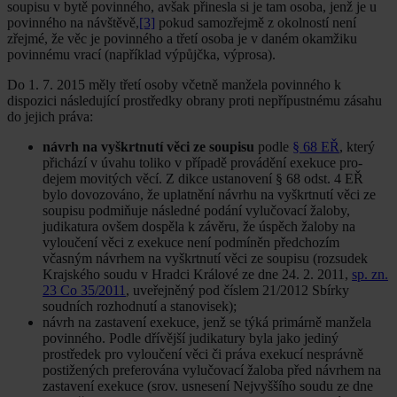
soupisu v bytě povinného, avšak přinesla si je tam osoba, jenž je u
povinného na návštěvě,
[3]
pokud samo­zřejmě z okolností není
zřejmé, že věc je povinného a třetí osoba je v daném okamžiku
povinnému vrací (například vý­půjčka, výprosa).
Do 1. 7. 2015 měly třetí osoby včetně manžela povinného k
dispozici následující prostředky obrany proti nepřípust­nému zásahu
do jejich práva:
návrh na vyškrtnutí věci ze soupisu
podle
§ 68 EŘ
, který
přichází v úvahu toliko v případě provádění exekuce pro­
dejem movitých věcí. Z dikce ustanovení § 68 odst. 4 EŘ
bylo dovozováno, že uplatnění návrhu na vyškrtnutí věci ze
soupisu podmiňuje následné podání vylučovací žalo­by,
judikatura ovšem dospěla k závěru, že úspěch žaloby na
vyloučení věci z exekuce není podmíněn předchozím
včasným návrhem na vyškrtnutí věci ze soupisu (rozsudek
Krajského soudu v Hradci Králové ze dne 24. 2. 2011,
sp. zn.
23 Co 35/2011
, uveřejněný pod číslem 21/2012 Sbírky
soudních rozhodnutí a stanovisek);
návrh na zastavení exekuce, jenž se týká primárně man­žela
povinného. Podle dřívější judikatury byla jako jediný
prostředek pro vyloučení věci či práva exekucí nesprávně
postižených preferována vylučovací žaloba před návrhem na
zastavení exekuce (srov. usnesení Nejvyššího soudu ze dne