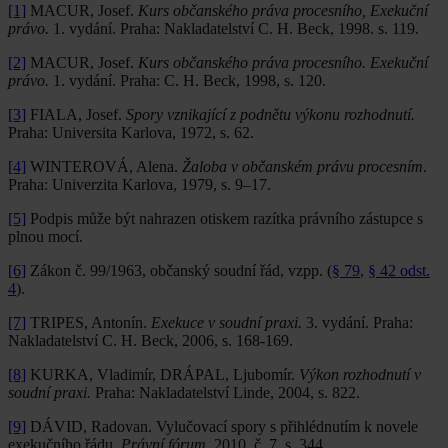
[1]
MACUR, Josef.
Kurs občanského práva procesního, Exekuční
právo.
1. vydání. Praha: Nakladatelství C. H. Beck, 1998. s. 119.
[2]
MACUR, Josef.
Kurs občanského práva procesního. Exekuční
právo.
1. vydání. Praha: C. H. Beck, 1998, s. 120.
[3]
FIALA, Josef.
Spory vznikající z podnětu výkonu rozhodnutí.
Praha: Universita Karlova, 1972, s. 62.
[4]
WINTEROVÁ, Alena.
Žaloba v občanském právu procesním
.
Praha: Univerzita Karlova, 1979, s. 9–17.
[5]
Podpis může být nahrazen otiskem razítka právního zástupce s
plnou mocí.
[6]
Zákon č. 99/1963, občanský soudní řád, vzpp. (
§ 79
,
§ 42 odst.
4
).
[7]
TRIPES, Antonín.
Exekuce v soudní praxi.
3. vydání. Praha:
Naklada­telství C. H. Beck, 2006, s. 168-169.
[8]
KURKA, Vladimír, DRÁPAL, Ljubomír.
Výkon rozhodnutí v
soudní praxi.
Praha: Nakladatelství Linde, 2004, s. 822.
[9]
DÁVID, Radovan. Vylučovací spory s přihlédnutím k novele
exekučního řádu.
Právní fórum
, 2010, č. 7, s. 344.