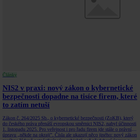
Články
NIS2 v praxi: nový zákon o kybernetické
bezpečnosti dopadne na tisíce firem, které
to zatím netuší
Zákon č. 264/2025 Sb., o kybernetické bezpečnosti (ZoKB), který
do českého práva přenáší evropskou směrnici NIS2, nabyl účinnosti
1. listopadu 2025. Pro veřejnost i pro řadu firem jde stále o právní
úpravu „někde na okraji”. Čísla ale ukazují něco jiného: nový zákon