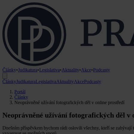
Články
•
Judikatura
•
Legislativa
•
Aktuality
•
Akce
•
Podcasty
Články
Judikatura
Legislativa
Aktuality
Akce
Podcasty
Portál
Články
Neoprávněné užívání fotografických děl v online prostředí
Neoprávněné užívání fotografických děl v 
Dnešním příspěvkem bychom rádi oslovili všechny, kteří se zabývaj
vyvarovat se možných sporů.