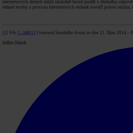
internetových stránek může následně hrozit postih v důsledku odpov
oblasti tvorby a provozu internetových stránek rovněž právní otázku, 
[1]
Věc
C-348/13
Usnesení Soudního dvora ze dne 21. října 2014 – 
Sdílet článek