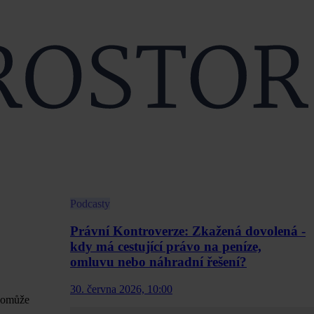
Podcasty
Právní Kontroverze: Zkažená dovolená -
kdy má cestující právo na peníze,
omluvu nebo náhradní řešení?
30. června 2026, 10:00
 pomůže