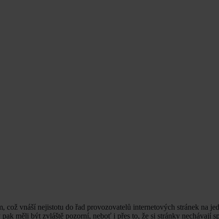
, což vnáší nejistotu do řad provozovatelů internetových stránek na jedn
ak měli být zvláště pozorní, neboť i přes to, že si stránky nechávají sp