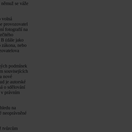
 k němuž se váže
o volná
se provozovatel
í fotografií na
určitého
 B (dále jako
o zákona, nebo
ozovatelova
čných podmínek
m souvisejících
la nové
d je autorské
ná o sdělování
a v právním
ohledu na
né neoprávněné
ěž tvůrcům