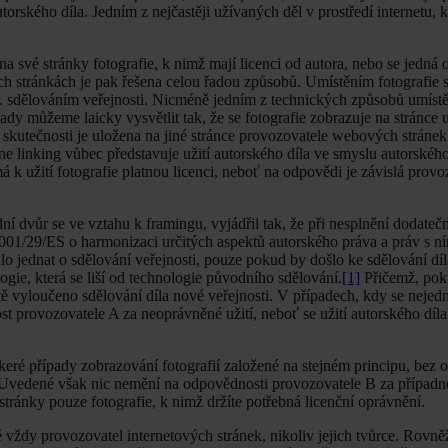
torského díla. Jedním z nejčastěji užívaných děl v prostředí internetu,
své stránky fotografie, k nimž mají licenci od autora, nebo se jedná 
ch stránkách je pak řešena celou řadou způsobů. Umístěním fotografie 
tzv. sdělováním veřejnosti. Nicméně jedním z technických způsobů umístěn
pady můžeme laicky vysvětlit tak, že se fotografie zobrazuje na stránce 
skutečnosti je uložena na jiné stránce provozovatele webových stránek
ne linking vůbec představuje užití autorského díla ve smyslu autorskéh
k užití fotografie platnou licenci, neboť na odpovědi je závislá prov
 dvůr se ve vztahu k framingu, vyjádřil tak, že při nesplnění dodate
001/29/ES o harmonizaci určitých aspektů autorského práva a práv s ní
o jednat o sdělování veřejnosti, pouze pokud by došlo ke sdělování dí
logie, která se liší od technologie původního sdělování.
[1]
Přičemž, poku
atě vyloučeno sdělování díla nové veřejnosti. V případech, kdy se nejed
t provozovatele A za neoprávněné užití, neboť se užití autorského díl
eré případy zobrazování fotografií založené na stejném principu, bez 
td. Uvedené však nic nemění na odpovědnosti provozovatele B za případ
 stránky pouze fotografie, k nimž držíte potřebná licenční oprávnění.
vždy provozovatel internetových stránek, nikoliv jejich tvůrce. Rovn