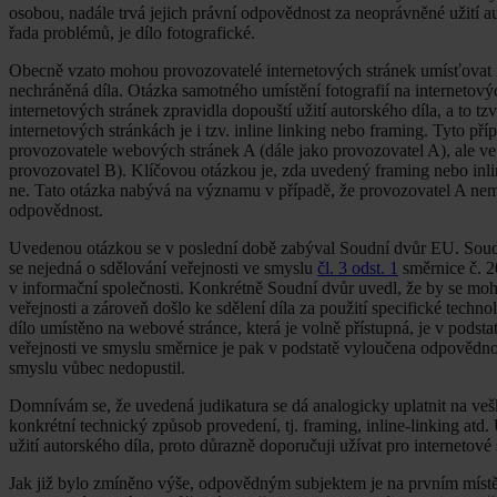
osobou, nadále trvá jejich právní odpovědnost za neoprávněné užití au
řada problémů, je dílo fotografické.
Obecně vzato mohou provozovatelé internetových stránek umísťovat na 
nechráněná díla. Otázka samotného umístění fotografií na internetový
internetových stránek zpravidla dopouští užití autorského díla, a to 
internetových stránkách je i tzv. inline linking nebo framing. Tyto pří
provozovatele webových stránek A (dále jako provozovatel A), ale ve 
provozovatel B). Klíčovou otázkou je, zda uvedený framing nebo inli
ne. Tato otázka nabývá na významu v případě, že provozovatel A nemá 
odpovědnost.
Uvedenou otázkou se v poslední době zabýval Soudní dvůr EU. Soudní
se nejedná o sdělování veřejnosti ve smyslu
čl. 3 odst. 1
směrnice č. 2
v informační společnosti. Konkrétně Soudní dvůr uvedl, že by se mohl
veřejnosti a zároveň došlo ke sdělení díla za použití specifické techno
dílo umístěno na webové stránce, která je volně přístupná, je v podst
veřejnosti ve smyslu směrnice je pak v podstatě vyloučena odpovědnos
smyslu vůbec nedopustil.
Domnívám se, že uvedená judikatura se dá analogicky uplatnit na vešk
konkrétní technický způsob provedení, tj. framing, inline-linking a
užití autorského díla, proto důrazně doporučuji užívat pro internetové
Jak již bylo zmíněno výše, odpovědným subjektem je na prvním místě 