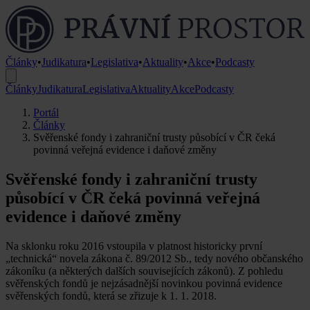
Články
•
Judikatura
•
Legislativa
•
Aktuality
•
Akce
•
Podcasty
Články
Judikatura
Legislativa
Aktuality
Akce
Podcasty
Portál
Články
Svěřenské fondy i zahraniční trusty působící v ČR čeká
povinná veřejná evidence i daňové změny
Svěřenské fondy i zahraniční trusty
působící v ČR čeká povinná veřejná
evidence i daňové změny
Na sklonku roku 2016 vstoupila v platnost historicky první
„technická“ novela zákona č. 89/2012 Sb., tedy nového občanského
zákoníku (a některých dalších souvisejících zákonů). Z pohledu
svěřenských fondů je nejzásadnější novinkou povinná evidence
svěřenských fondů, která se zřizuje k 1. 1. 2018.