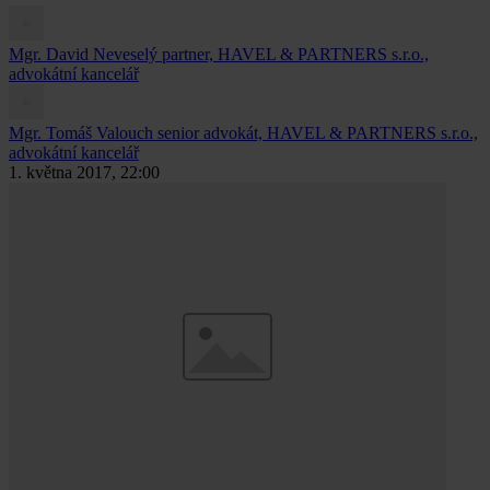
Mgr. David Neveselý
partner, HAVEL & PARTNERS s.r.o.,
advokátní kancelář
Mgr. Tomáš Valouch
senior advokát, HAVEL & PARTNERS s.r.o.,
advokátní kancelář
1. května 2017, 22:00