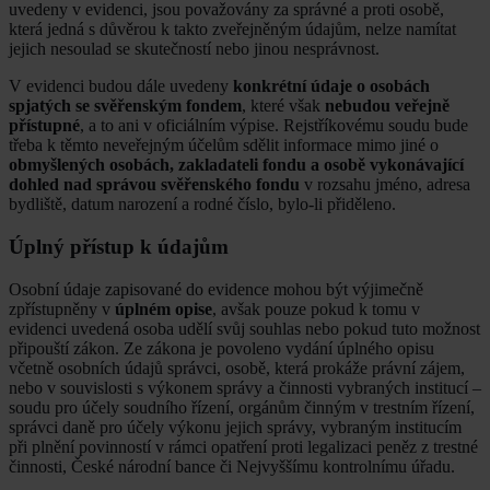
uvedeny v evidenci, jsou považovány za správné a proti osobě,
která jedná s důvěrou k takto zveřejněným údajům, nelze namítat
jejich nesoulad se skutečností nebo jinou nesprávnost.
V evidenci budou dále uvedeny
konkrétní údaje o osobách
spjatých se svěřenským fondem
, které však
nebudou veřejně
přístupné
, a to ani v oficiálním výpise. Rejstříkovému soudu bude
třeba k těmto neveřejným účelům sdělit informace mimo jiné o
obmyšlených osobách, zakladateli fondu a osobě vykonávající
dohled nad správou svěřenského fondu
v rozsahu jméno, adresa
bydliště, datum narození a rodné číslo, bylo-li přiděleno.
Úplný přístup k údajům
Osobní údaje zapisované do evidence mohou být výjimečně
zpřístupněny v
úplném opise
, avšak pouze pokud k tomu v
evidenci uvedená osoba udělí svůj souhlas nebo pokud tuto možnost
připouští zákon. Ze zákona je povoleno vydání úplného opisu
včetně osobních údajů správci, osobě, která prokáže právní zájem,
nebo v souvislosti s výkonem správy a činnosti vybraných institucí –
soudu pro účely soudního řízení, orgánům činným v trestním řízení,
správci daně pro účely výkonu jejich správy, vybraným institucím
při plnění povinností v rámci opatření proti legalizaci peněz z trestné
činnosti, České národní bance či Nejvyššímu kontrolnímu úřadu.