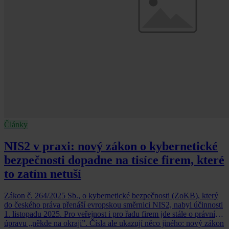
Články
NIS2 v praxi: nový zákon o kybernetické
bezpečnosti dopadne na tisíce firem, které
to zatím netuší
Zákon č. 264/2025 Sb., o kybernetické bezpečnosti (ZoKB), který
do českého práva přenáší evropskou směrnici NIS2, nabyl účinnosti
1. listopadu 2025. Pro veřejnost i pro řadu firem jde stále o právní
úpravu „někde na okraji”. Čísla ale ukazují něco jiného: nový zákon