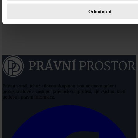
Odmítnout
Právní portál, jehož cílovou skupinou jsou nejenom právní
profesionálové a zástupci právnických profesí, ale všichni, kteří
potřebují právní informace.