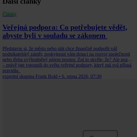
Další články
Články
Veřejná podpora: Co potřebujete vědět,
abyste byli v souladu se zákonem
Představte si, že město nebo stát chce finančně podpořit váš
podnikatelský záměr, poskytnout vám dotaci na rozvoj společnosti
nebo třeba zvýhodněný nájem prostor. Zní to skvěle, že? Ale pozor
– právě jste vstoupili do světa veřejné podpory, který má svá přísná
pravidla.
expertní skupina Frank Bold
•
6. srpna 2026, 07:39