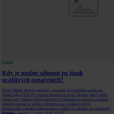
Články
Kdy je možné sáhnout po jinak
urážlivých označeních?
Tento článek shrnuje nedávný rozsudek Evropského soudu pro
lidská práva (ESLP) v kauze Mortensen proti Dánsku, který může
sehrát roli v dalším řešení obdobných případů na ochranu osobnosti,
zejména pokud se jedná o působení na sociálních sítích,
předchozího jednání poškozeného a reálných základů pro hodnotící
úsudek.
Kolektiv autorů
•
3. srpna 2026, 07:37