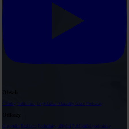
Obsah
Články
Judikatura
Legislativa
Aktuality
Akce
Podcasty
Odkazy
O portálu
Redakce
Podmínky užívání
Publikační podmínky