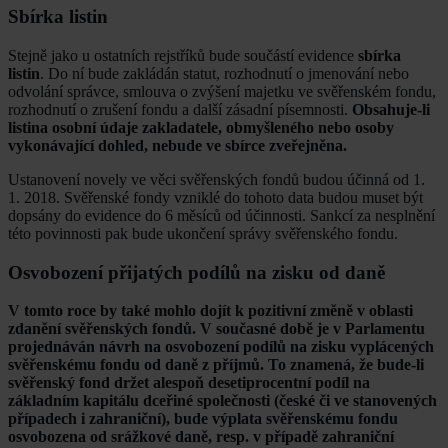
Sbírka listin
Stejně jako u ostatních rejstříků bude součástí evidence
sbírka
listin
. Do ní bude zakládán statut, rozhodnutí o jmenování nebo
odvolání správce, smlouva o zvýšení majetku ve svěřenském fondu,
rozhodnutí o zrušení fondu a další zásadní písemnosti.
Obsahuje-li
listina osobní údaje zakladatele, obmyšleného nebo osoby
vykonávající dohled, nebude ve sbírce zveřejněna.
Ustanovení novely ve věci svěřenských fondů budou účinná od 1.
1. 2018. Svěřenské fondy vzniklé do tohoto data budou muset být
dopsány do evidence do 6 měsíců od účinnosti. Sankcí za nesplnění
této povinnosti pak bude ukončení správy svěřenského fondu.
Osvobození přijatých podílů na zisku od daně
V tomto roce by také mohlo dojít k pozitivní změně v oblasti
zdanění svěřenských fondů. V současné době je v Parlamentu
projednáván návrh na osvobození podílů na zisku vyplácených
svěřenskému fondu od daně z příjmů. To znamená, že bude-li
svěřenský fond držet alespoň desetiprocentní podíl na
základním kapitálu dceřiné společnosti (české či ve stanovených
případech i zahraniční), bude výplata svěřenskému fondu
osvobozena od srážkové daně, resp. v případě zahraniční