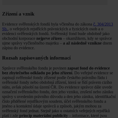
Zřízení a vznik
Evidence svěřenských fondů byla včleněna do zákona
č. 304/2013
Sb.
, o veřejných rejstřících právnických a fyzických osob a o
evidenci svěřenských fondů. Svěřenský fond bude obdobně jako
obchodní korporace
nejprve zřízen
– okamžikem, kdy se správce
ujme správy vyčleněného majetku –
a až následně vznikne
dnem
zápisu do evidence.
Rozsah zapisovaných informací
Správce svěřenského fondu je povinen
zapsat fond do evidence
bez zbytečného odkladu po jeho zřízení
. Do veřejné evidence se
zapisují svěřenské fondy zřízené podle českého právního řádu i
svěřenské fondy nebo obdobná zřízení, která se řídí právem cizího
státu, avšak působí na území ČR. Do evidence správce dále uvede
označení svěřenského fondu, den jeho vzniku, zrušení nebo zániku
správy s uvedením právního důvodu a den jeho zániku, identifikační
číslo přidělené rejstříkovým soudem, účel svěřenského fondu a
jméno a kontaktní údaje správců a způsob, jakým mohou za
svěřenský fond jednat. Stejně jako u ostatních veřejných rejstříků
platí i zde
princip materiální publicity
– informace, které jsou