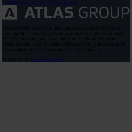
Ochrana osobních údajů
Odběr časopisu
Rozmnožování obsahu pro účely automatizované analýzy textů
nebo dat dle ustanovení § 39c autorského zákona je bez souhlasu
ATLAS consulting spol. s r.o. zakázáno. Jakékoli užití obsahu
včetně převzetí, šíření či dalšího zpřístupňování článků a fotografií je
bez souhlasu ATLAS consulting spol. s r.o. zakázáno.
© 1999–2026,
ATLAS GROUP