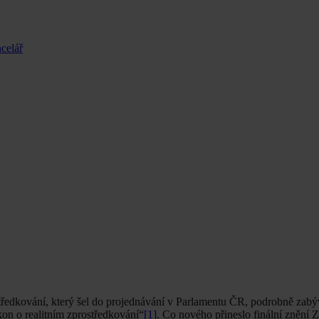
celář
tředkování, který šel do projednávání v Parlamentu ČR, podrobně zabý
on o realitním zprostředkování“
[1]
. Co nového přineslo finální znění 