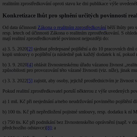
realitním zprostředkování oproti stavu ke dni publikace výše uveden
Konkretizace lhůt pro splnění určitých povinností rea
Od data účinnosti
Zákona o realitním zprostředkování
běží lhůty pro s
resp. letech od účinnosti Zákona o realitním zprostředkování. S ohl
mají realitní zprostředkovatelé povinnost nejpozději do:
a) 3. 5. 2020
[2]
sjednat předepsané pojištění a do 10 pracovních dnů o
kopii smlouvy o pojištění (a následně pak každý dodatek k ní, pokud 
b) 3. 9. 2020
[4]
ohlásit živnostenskému úřadu vázanou živnost „realit
způsobilosti pro provozování této vázané živnosti (viz. níže), jinak 
c) 3. 3. 2022
[5]
zajistit, aby osoby, jejichž prostřednictvím je živno
Pokud realitní zprostředkovatel poruší některou z výše uvedených po
a) 1 mil. Kč při nesjednání a/nebo neudržování povinného pojištění 
b) 100 tis. Kč při nepředložení pojistné smlouvy, resp. dodatku k ní 
c) 750 tis. Kč při podnikání bez živnostenského oprávnění (např. v
předchozího odstavce)
[8]
; a