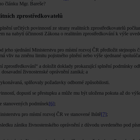
ého článku Mgr. Bareše?
litních zprostředkovatelů
plnění určitých povinností ze strany realitních zprostředkovatelů počíta
edem na nabytí účinnosti Zákona o realitním zprostředkování k výše uve
d jeho sjednání Ministerstvu pro místní rozvoj ČR předložit stejnopis 
má vliv na změnu limitu pojistného plnění nebo výše sjednané spoluúčas
ní zprostředkování“ a doložit doklady prokazující splnění podmínky o
mu dosavadní živnostenské oprávnění zaniká; a
st vykonávaná, splňovaly požadavky odborné způsobilosti.
vinností, dopustí se přestupku a může mu být uložena pokuta až do výše
dle stanovených podmínek
[6]
;
Ministerstvu pro místní rozvoj ČR ve stanovené lhůtě
[7]
;
 důsledku zániku živnostenského oprávnění z důvodu uvedeného pod písm