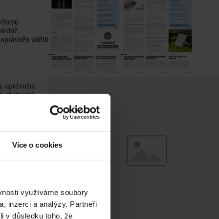
ečnosti
hledně
oprávněn udělit
m, oprávněni
či obchodní
 událost a (ii)
m, či s
Více o cookies
ch podmínek
 vzděláním,
ěvnosti využíváme soubory
, inzerci a analýzy. Partneři
sob – odborně
li v důsledku toho, že
al mezinárodně