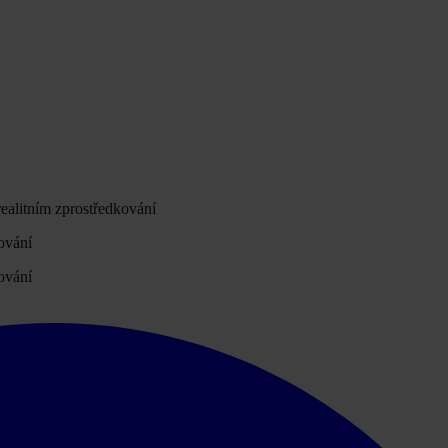
ealitním zprostředkování
ování
ování