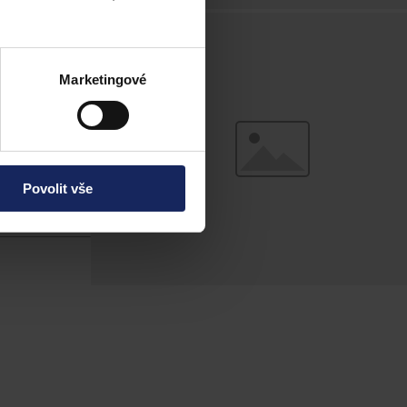
Marketingové
měny ve
 v Právním
lynoucí ze
 ohledem na
Povolit vše