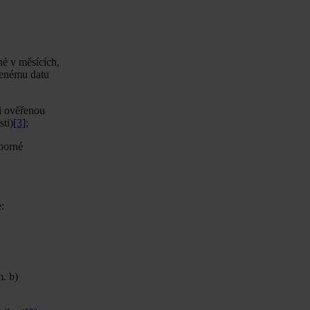
né v měsících,
denému datu
či ověřenou
ti)
[3]
;
dborné
:
. b)