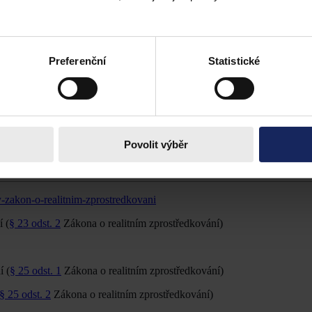
ovitosti organizovaný na státem akreditovaném ústavu.
Preferenční
Statistické
dkování v celé jeho materii. Jeho záměrem bylo jednak shrnout hlavní z
hu, který šel k projednání do Parlamentu ČR a který již byl podrobně
 být splněny ze strany realitních zprostředkovatelů určité povinnosti p
é poskytovali své služby v souladu s tímto zákonem.
ivaci prostředí realitního zprostředkování na území České republiky s
Povolit výběr
-zakon-o-realitnim-zprostredkovani
í (
§ 23 odst. 2
Zákona o realitním zprostředkování)
í (
§ 25 odst. 1
Zákona o realitním zprostředkování)
§ 25 odst. 2
Zákona o realitním zprostředkování)