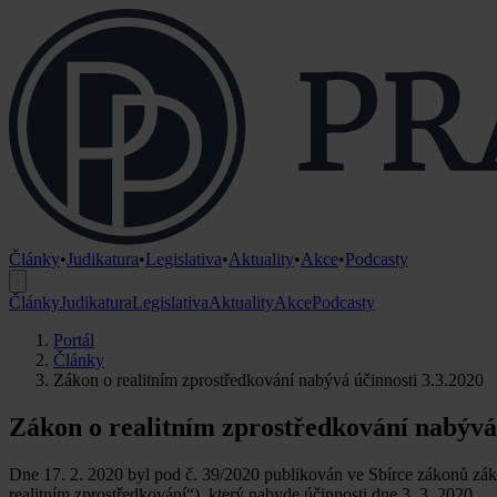
Články
•
Judikatura
•
Legislativa
•
Aktuality
•
Akce
•
Podcasty
Články
Judikatura
Legislativa
Aktuality
Akce
Podcasty
Portál
Články
Zákon o realitním zprostředkování nabývá účinnosti 3.3.2020
Zákon o realitním zprostředkování nabývá 
Dne 17. 2. 2020 byl pod č. 39/2020 publikován ve Sbírce zákonů záko
realitním zprostředkování“), který nabyde účinnosti dne 3. 3. 2020.