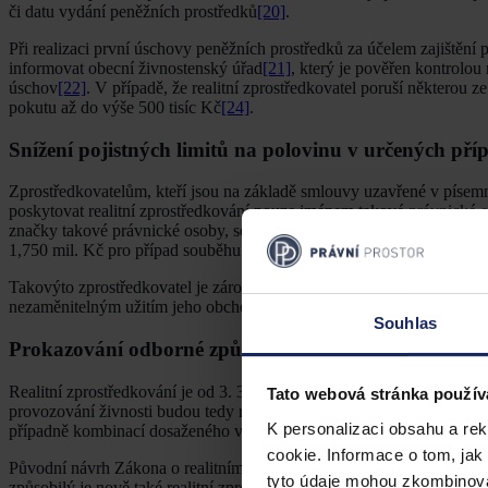
či datu vydání peněžních prostředků
[20]
.
Při realizaci první úschovy peněžních prostředků za účelem zajištění pl
informovat obecní živnostenský úřad
[21]
, který je pověřen kontrolou
úschov
[22]
. V případě, že realitní zprostředkovatel poruší některou 
pokutu až do výše 500 tisíc Kč
[24]
.
Snížení pojistných limitů na polovinu v určených pří
Zprostředkovatelům, kteří jsou na základě smlouvy uzavřené v písemn
poskytovat realitní zprostředkování pouze jménem takové právnick
značky takové právnické osoby, se snižují minimální limity povinného p
1,750 mil. Kč pro případ souběhu více pojistných událostí v 1 roce
[25
Takovýto zprostředkovatel je zároveň povinen zájemci na vyžádání př
nezaměnitelným užitím jeho obchodního jména či obchodní značky, je
Souhlas
Prokazování odborné způsobilosti
Realitní zprostředkování je od 3. 3. 2020 zařazeno mezi vázané ohl
Tato webová stránka použív
provozování živnosti budou tedy realitní zprostředkovatelé muset sp
K personalizaci obsahu a re
případně kombinací dosaženého vzdělání, absolvování odborného kur
cookie. Informace o tom, jak
Původní návrh Zákona o realitním zprostředkování co do prokazování
tyto údaje mohou zkombinovat
způsobilý je nově také realitní zprostředkovatel s vysokoškolským 