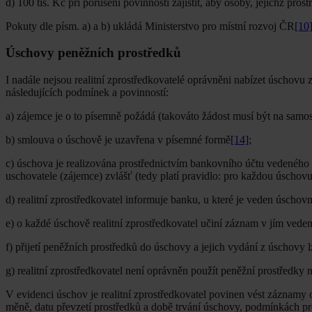
d) 100 tis. Kč při porušení povinnosti zajistit, aby osoby, jejichž pr
Pokuty dle písm. a) a b) ukládá Ministerstvo pro místní rozvoj ČR
[10
Úschovy peněžních prostředků
I nadále nejsou realitní zprostředkovatelé oprávněni nabízet úschovu z
následujících podmínek a povinností:
a) zájemce je o to písemně požádá (takováto žádost musí být na samost
b) smlouva o úschově je uzavřena v písemné formě
[14]
;
c) úschova je realizována prostřednictvím bankovního účtu vedeného 
uschovatele (zájemce) zvlášť (tedy platí pravidlo: pro každou úschovu
d) realitní zprostředkovatel informuje banku, u které je veden úschov
e) o každé úschově realitní zprostředkovatel učiní záznam v jím vede
f) přijetí peněžních prostředků do úschovy a jejich vydání z úschovy
g) realitní zprostředkovatel není oprávněn použít peněžní prostředky 
V evidenci úschov je realitní zprostředkovatel povinen vést záznamy 
měně, datu převzetí prostředků a době trvání úschovy, podmínkách pr