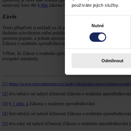
používáte jejich služby.
uznávaný kurz dle
§ 60a
zákona č. 111/1998 Sb. se zaměřením na nem
Závěr
Výběr
Nutné
souhlasu
Tento příspěvek si nekladl za cíl pojmout Zákon o realitním zprostře
finálním schváleném znění publikovaném ve Sbírce zákonů oproti návr
prostoru popsán, a jednak upozornit na konkrétní data, do kterých musí
Zákona o realitním zprostředkování tak, aby realitní zprostředkovatel
Věřme, že Zákon o realitním zprostředkování povede k zamýšlené kult
evropské standardy.
Odmítnout
[1]
https://www.pravniprostor.cz/clanky/obchodni-pravo/pripravovany
[2]
dva měsíce od nabytí účinnosti Zákona o realitním zprostředkován
[3]
§ 7 odst. 4
Zákona o realitním zprostředkování
[4]
šest měsíců od nabytí účinnosti Zákona o realitním zprostředkován
[5]
dva roky od nabytí účinnosti Zákona o realitním zprostředkování (