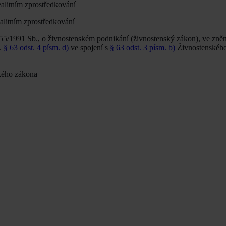
alitním zprostředkování
alitním zprostředkování
55/1991 Sb., o živnostenském podnikání (živnostenský zákon), ve zněn
p.
§ 63 odst. 4 písm. d)
ve spojení s
§ 63 odst. 3 písm. b)
Živnostenského
kého zákona