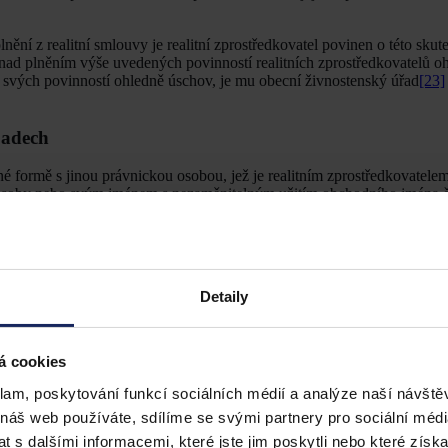
nění z realitní smlouvy je realitní zprostředkovatel povinen o této skut
 nad plněním výše uvedených povinností realitních zprostředkovatelů o
ze svých povinností ohledně úschov, je mu obecní živnostenský úřad
[23]
padech
é formě s jinou právnickou osobou, jež je realitním zprostředkovatele
é osoby nebo svým jménem s nezaměnitelným užitím obchodního jména 
ojistného plnění na polovinu, tedy na (i) 875 tis. Kč na jednu pojistnou
]
.
edložit smlouvu uzavřenou s realitním zprostředkovatelem, jehož jméne
 oprávněn poskytovat realitní zprostředkování
[26]
.
Detaily
ašovací živnosti (doposud ohlašovací živnost volná). Kromě všeobecný
á cookies
lnit i požadavky na odbornou způsobilost, která se prokazuje dosaženým
klam, poskytování funkcí sociálních médií a analýze naší návšt
su, odborné zkoušky a/nebo praxe.
 náš web používáte, sdílíme se svými partnery pro sociální média
 odborné způsobilosti byl v Poslanecké sněmovně rozšířen o další způ
 s dalšími informacemi, které jste jim poskytli nebo které získa
vzděláním v bakalářském programu s min. 1 rokem praxe, který absolvov