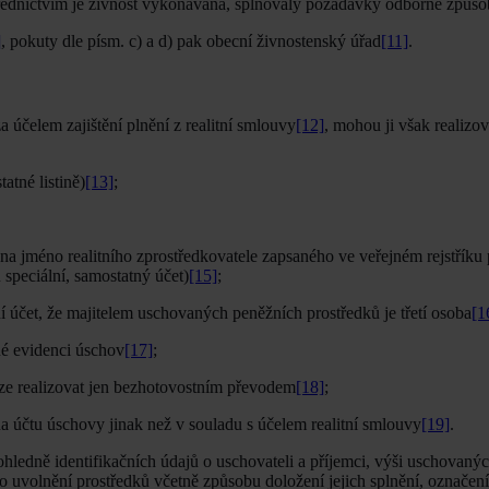
ostřednictvím je živnost vykonávaná, splňovaly požadavky odborné způsob
]
, pokuty dle písm. c) a d) pak obecní živnostenský úřad
[11]
.
a účelem zajištění plnění z realitní smlouvy
[12]
, mohou ji však realizov
atné listině)
[13]
;
na jméno realitního zprostředkovatele zapsaného ve veřejném rejstříku
 speciální, samostatný účet)
[15]
;
ní účet, že majitelem uschovaných peněžních prostředků je třetí osoba
[1
né evidenci úschov
[17]
;
 lze realizovat jen bezhotovostním převodem
[18]
;
na účtu úschovy jinak než v souladu s účelem realitní smlouvy
[19]
.
ohledně identifikačních údajů o uschovateli a příjemci, výši uschovaný
o uvolnění prostředků včetně způsobu doložení jejich splnění, označení