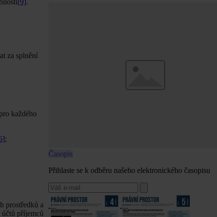
ilosti
[9]
.
at za splnění
 pro každého
6]
;
Časopis
Přihlaste se k odběru našeho elektronického časopisu
ch prostředků a
 účtů příjemců