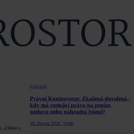
Podcasty
Právní Kontroverze: Zkažená dovolená -
kdy má cestující právo na peníze,
omluvu nebo náhradní řešení?
30. června 2026, 10:00
en „Zákon o