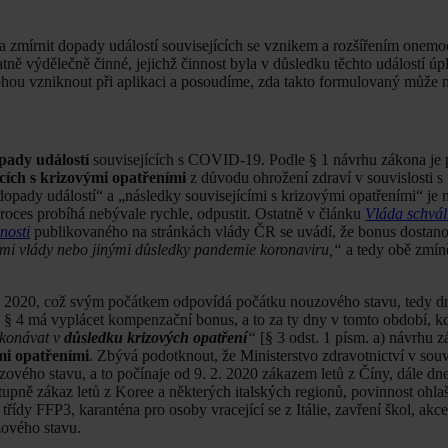
na zmírnit dopady událostí souvisejících se vznikem a rozšířením on
ýdělečně činné, jejichž činnost byla v důsledku těchto událostí úpl
hou vzniknout při aplikaci a posoudíme, zda takto formulovaný může nap
pady událostí
souvisejících s COVID-19. Podle § 1 návrhu zákona je
cích s krizovými opatřeními
z důvodu ohrožení zdraví v souvislosti 
dy událostí“ a „následky souvisejícími s krizovými opatřeními“ je ne
proces probíhá nebývale rychle, odpustit. Ostatně v článku
Vláda schvál
nosti
publikovaného na stránkách vlády ČR se uvádí, že bonus dosta
mi vlády nebo jinými důsledky pandemie koronaviru,“
a tedy obě zmín
. 2020, což svým počátkem odpovídá počátku nouzového stavu, tedy dn
le § 4 má vyplácet kompenzační bonus, a to za ty dny v tomto období, 
ykonávat v
důsledku krizových opatření
“
[§ 3 odst. 1 písm. a) návrhu z
ými opatřeními
. Zbývá podotknout, že Ministerstvo zdravotnictví v souvi
vého stavu, a to počínaje od 9. 2. 2020 zákazem letů z Číny, dále dne
pně zákaz letů z Koree a některých italských regionů, povinnost ohla
řídy FFP3, karanténa pro osoby vracející se z Itálie, zavření škol, akc
zového stavu.