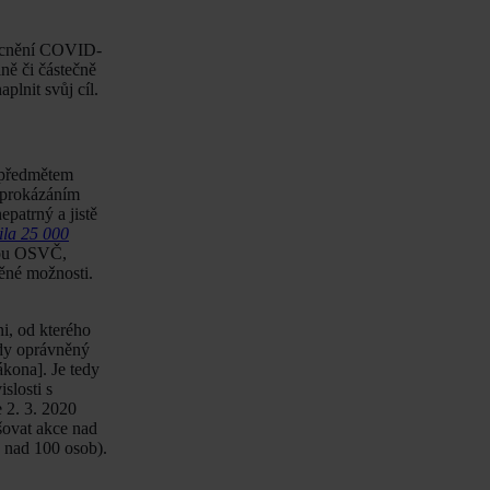
emocnění COVID-
ně či částečně
lnit svůj cíl.
 předmětem
s prokázáním
patrný a jistě
ila 25 000
nou OSVČ,
ěné možnosti.
i, od kterého
kdy oprávněný
ákona]. Je tedy
slosti s
 2. 3. 2020
šovat akce nad
e nad 100 osob).