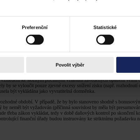
odném období je dostačující podmínkou pro prokázání následků souvise
případě potřeby, např. při kontrole) prokazovat i skutečnost, že sníže
, bychom vzhledem ke stanovení rozhodného období (viz výše) došli k z
Preferenční
Statistické
ebyla vůbec dotčena, přičemž ke snížení zisku došlo z jiných důvodů
ní úroveň). To jistě nebyl záměr předkladatele, nicméně takových situ
ze z důvodu nesprávně zvoleného rozhodného období. Pokud by rozhodn
lných situací, kdy došlo k snížení zisku bez souvislostí s krizovými 
né používat výlučně kriterium snížení zisku bez průkazu příčinné souvis
Povolit výběr
je důsledkem krizových opatření, zásadně nemá polovina rozhodného ob
 paušálně snížení zisku jako důsledek krizových opatření odmítnout. 
lo vzhledem ke složitým příčinným vztahům zavedených opatření velmi 
y by se vyloučit pouze zjevné excesy snížení zisku (např. rozhodnutí
usela být vykládána jako vyvratitelná domněnka.
 rozhodné období. V případě, že by bylo stanoveno shodně s bonusov
ý by neměl být vyžadován (příčinná souvislost by měla být presumována
bude třeba zákon vykládat, tedy v době daňových kontrol po skončení k
ontrolující finanční úřady budou instruovány ke striktnímu požadavku 