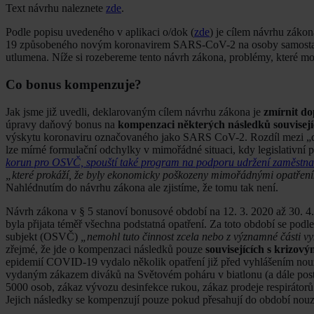
Text návrhu naleznete
zde
.
Podle popisu uvedeného v aplikaci o/dok (
zde
) je cílem návrhu záko
19 způsobeného novým koronavirem SARS-CoV-2 na osoby samostatně v
utlumena. Níže si rozebereme tento návrh zákona, problémy, které mo
Co bonus kompenzuje?
Jak jsme již uvedli, deklarovaným cílem návrhu zákona je
zmírnit do
úpravy daňový bonus na
kompenzaci některých následků souvisejí
výskytu koronaviru označovaného jako SARS CoV-2. Rozdíl mezi „dopa
lze mírné formulační odchylky v mimořádné situaci, kdy legislativní 
korun pro OSVČ, spouští také program na podporu udržení zaměstna
„které prokáží, že byly ekonomicky poškozeny mimořádnými opatření
Nahlédnutím do návrhu zákona ale zjistíme, že tomu tak není.
Návrh zákona v § 5 stanoví bonusové období na 12. 3. 2020 až 30. 4
byla přijata téměř všechna podstatná opatření. Za toto období se pod
subjekt (OSVČ)
„nemohl tuto činnost zcela nebo z významné části v
zřejmé, že jde o kompenzaci následků pouze
souvisejících s krizov
epidemií COVID-19 vydalo několik opatření již před vyhlášením nouzo
vydaným zákazem diváků na Světovém poháru v biatlonu (a dále postu
5000 osob, zákaz vývozu desinfekce rukou, zákaz prodeje respirátorů t
Jejich následky se kompenzují pouze pokud přesahují do období nou