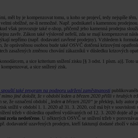
mi, měl by je kompenzovat tomu, u koho se projeví, tedy nejspíše těm,
 velmi obtížné, ne-li nemožné. Např. podnikatel s kamennou prodejnou,
Pokud však provozuje také e-shop, přičemž jeho kamenná prodejna slouží
dejnu zavře. Zákon také výslovně neřeší, zda se mají kompenzovat n
týkají nepřímo (např. dodavatel zavřené prodejny). Vzhledem k formula
, že oprávněnou osobou bude také OSVČ dotčená krizovými opatření
tech zasažených změnou chování zákazníků v důsledku krizových opatř
nodárcem, a sice kriterium snížení zisku [§ 3 odst. 1 písm. a)]. Toto 
 kompenzovat, a sice snížený zisk.
 spouští také program na podporu udržení zaměstnanosti
publikovanéh
mimo jiné doložit, že v období leden a březen 2020 přišli v hrubých tr
se, že označení období
„leden
a
březen 2020“
je překlep, kdy autor
sk snížil v období 1. 1. 2020 až 31. 3. 2020, což má být v souvislosti 
ížení tržeb v důsledku opatření vydávaných od 12. 3. 2020 dojde až po
ími zcela nedotčeno
. U některých OSVČ se snížení tržeb v porovnáv
př. dodavatelé uzavřených prodejen, kteří fakturují dodané zboží v nás