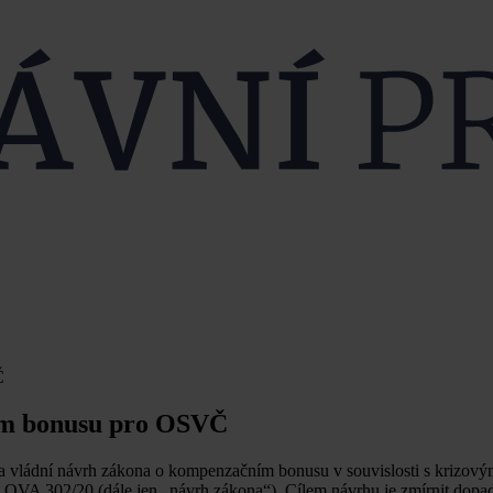
Č
ím bonusu pro OSVČ
a vládní návrh zákona o kompenzačním bonusu v souvislosti s krizový
 OVA 302/20 (dále jen „návrh zákona“). Cílem návrhu je zmírnit dopad