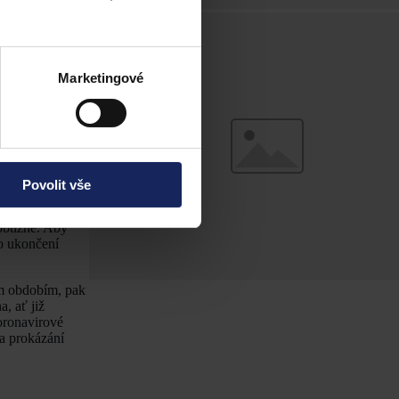
jících s
ní bylo
ávěru, že na
Marketingové
 ještě před
ací může nastat
é období bylo
opatřeními by
losti (jako
Povolit vše
dobí (před
Posuzování
obtížné. Aby
 o ukončení
ým obdobím, pak
, ať již
oronavirové
na prokázání