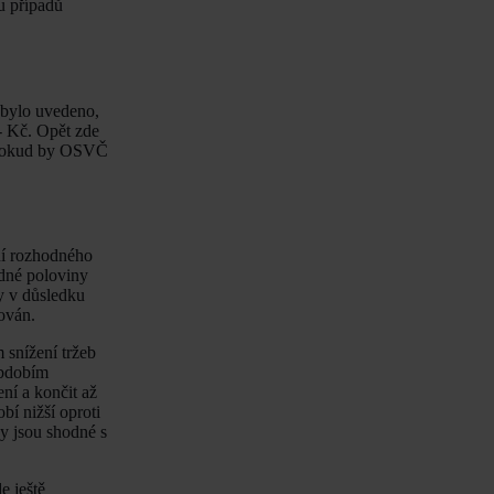
u případů
 bylo uvedeno,
- Kč. Opět zde
, pokud by OSVČ
ní rozhodného
edné poloviny
y v důsledku
ován.
 snížení tržeb
obdobím
ní a končit až
bí nižší oproti
by jsou shodné s
e ještě