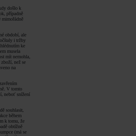
kdy došlo k
ok, případně
ké mimořádně
né období, ale
čítaly i tržby
ihlédnutím ke
stem musela
st mít nemohla,
 zboží, než se
aveno na
uzavřením
ěně. V tomto
, neboť snížení
dě souhlasit,
dukce během
em k tomu, že
padě obtížně
esumpce (má se