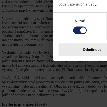
zisku v rozhodném období. Otázkou zůstává, zda snížení zisku v rozh
používáte jejich služby.
krizovými opatřeními, nebo je pouze podmínkou nutnou a bude třeba (v 
způsobeno právě krizovými opatřeními.
Výběr
V prvním případě, kdy se příčinnou souvislostí nebude třeba zabývat
Nutné
souhlasu
kompenzační bonus má nárok také OSVČ, která krizovými opatřeními n
nouzovým stavem (v nouzovém stavu se jí např. zisky vrátily na původ
podstatné množství. Domnívám se, že tato disproporce nastává pou
shodné s obdobím bonusovým (tedy od vyhlášení nouzového stavu), reá
rapidně ubylo, troufám si říct na marginální úroveň. Bylo by tedy mož
nevyvratitelnou domněnku).
Odmítnout
Ve druhém případě, kdy by bylo nutné prokazovat, že snížení zisku 
zaváděním krizových opatření) žádný smysl. Zde by bylo možné téměř
příčin snížení zisku ve zbývající polovině rozhodného období by by
mohla být aplikace zákona (schváleného návrhu zákona) účinná, musel
výroby přijaté před nouzovým stavem). Příčinná souvislost by tedy m
Je zřejmé, že výkladové komplikace opět působí neúčelně stanovené
by zvláštní výkladové problémy neměl činit ani průkaz důsledku, kter
vyvratitelně, nebo nevyvratitelně). Obávám se však, že v době, kdy 
pandemie, bude mít stát zájem o výrazné zvýšení příjmů rozpočtu a k
příčinné souvislosti od daňových subjektů.
Kriterium snížení tržeb