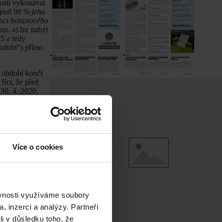
sti vykonávat
spoň 90 % jeho
onci bonusového
m. a) lze nabýt
5 a tedy
období“) přímo
 období končí
říci, že před
30. 4. 2020,
 duben 2020
. Je-li
ně a skutečně
článek uvádí
Více o cookies
ostatečně
ěvnosti využíváme soubory
, inzerci a analýzy. Partneři
riem je snížení
li v důsledku toho, že