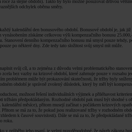
ém roce za stejné období). Takto by bylo možné posuzovat drtivou většin
výraznějších odchylek oběma směry.
každý kalendářní den bonusového období. Bonusové období je, jak již
stým vynásobením získáme celkovou výši kompenzačního bonusu 25.000,
nusu. Stanovení denního kompenzačního bonusu má smysl pouze tehdy
ouze po některé dny. Zde tedy tato složitost svůj smysl mít může.
plnit svůj cíl, a to zejména z důvodu velmi problematického stanove
no zcela bez vazby na krizové období, které zahrnuje pouze v rozsahu j
ním problémem může být prokazování skutečnosti, že tržby byly snížen
zhodném období je správně zvolený důsledek, který by měl být kompenz
duchost, možnost řešení individuálních výjimek a přiléhavost kriteriem
oti tržbám předpokládaným. Rozhodné období pak musí být shodné s 
alendářní měsíce), přitom musejí začínat s počátkem krizových opatře
. Přitom se má za to, že pokud jsou realizované tržby v rozhodném obdo
zhledem k časové souvislosti). Dále se má za to, že předpokládané trž
o roku.
ku v průběhu jeho psaní, je velmi pravděpodobné, že návrh zákona bud