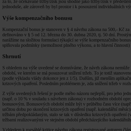
za to, že očekávané tržby/zisk jsou shodné jako tržby/zisk v předešl
jednoduše, ale zároveň by byl prostor i k posouzení individuálních 
Výše kompenzačního bonusu
Kompenzační bonus je stanoven v § 4 návrhu zákona na 500,- Kč za 
definováno v § 5 od 12. března do 30. dubna 2020, tj. 50 dní. Pro
narážíme na složitou formulaci týkající se výše kompenzačního bo
splňovala podmínky (nemožnost plného výkonu, a to hlavní činnosti) p
Shrnutí
S ohledem na výše uvedené se domníváme, že návrh zákona nemůže na
období, ve kterém se má posuzovat snížení tržeb. To je totiž stanove
(podle výkladu vlády dokonce jen z 1/5). Dalším, již menším aplikač
krizových opatření. Posledním problémem je, zda snížení tržeb v ro
Z výše uvedených řešení je podle mého názoru nejlepší, pro jeho jedno
(např. o 10 % v souladu s návrhem zákona) v rozhodném období opr
bonusovým. Bonusových období může být v průběhu času více (např. k
určitou dobu po skončení krizových opatření (např. kalendářní měsíc)
tržbám předpokládaným, stalo se tak v důsledku krizových opatření (v
tržbami realizovanými ve stejném období předcházejícího kalendářníh
Vzhledem k rozsáhlé kritice návrhu zákona registrované autorem člán