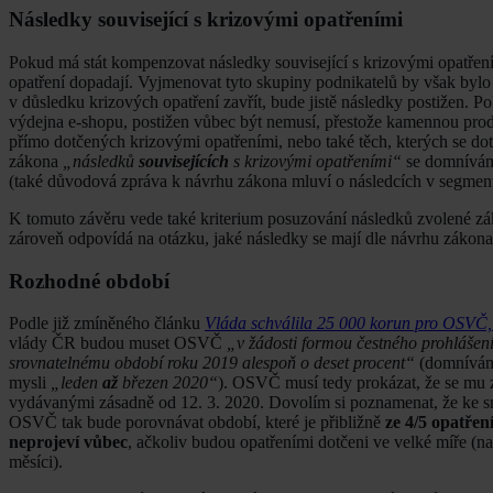
Následky související s krizovými opatřeními
Pokud má stát kompenzovat následky související s krizovými opatření
opatření dopadají. Vyjmenovat tyto skupiny podnikatelů by však bylo
v důsledku krizových opatření zavřít, bude jistě následky postižen. 
výdejna e-shopu, postižen vůbec být nemusí, přestože kamennou pro
přímo dotčených krizovými opatřeními, nebo také těch, kterých se do
zákona
„následků
souvisejících
s krizovými opatřeními“
se domnívám
(také důvodová zpráva k návrhu zákona mluví o následcích v segmen
K tomuto závěru vede také kriterium posuzování následků zvolené záko
zároveň odpovídá na otázku, jaké následky se mají dle návrhu zákona
Rozhodné období
Podle již zmíněného článku
Vláda schválila 25 000 korun pro OSVČ,
vlády ČR budou muset OSVČ
„v žádosti formou čestného prohlášení 
srovnatelnému období roku 2019 alespoň o deset procent“
(domnívám 
mysli
„leden
až
březen 2020“
). OSVČ musí tedy prokázat, že se mu zi
vydávanými zásadně od 12. 3. 2020. Dovolím si poznamenat, že ke sn
OSVČ tak bude porovnávat období, které je přibližně
ze 4/5 opatřen
neprojeví vůbec
, ačkoliv budou opatřeními dotčeni ve velké míře (na
měsíci).