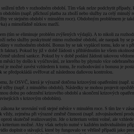
 snížení tržeb v rozhodném období. Tím však nelze podchytit případy, 
bdobím (např. příchozí platba za zboží nebo služby za celý minulý r
tržby ve stejném období v minulém roce). Obdobným problémem je ta
ka) a mimořádně nízkou marží.
iskem (tím se eliminuje problém zvýšených výdajů). A to nikoli za rozhod
oží nebo služby poskytnuté mimo rozhodné období, ale naopak by se po
dány v rozhodném období. Bonus by se tak vyplácel tomu, kdo se s př
ch faktur). Pokud by již v době žádosti s přihlédnutím ke všem okolno
včetně uložení sankce. Pokud by v době podání žádosti takovou vědomo
ím měsíci by došlo k vyúčtování, ze kterého by plynulo více odebraného
šení je možné zavést vzhledem k tomu, že rozhodování o bonusu je post
 se předpokládá ověřovat až následnou daňovou kontrolou.
omu, že OSVČ, která je výrazně dotčena krizovými opatřeními (např. 
elné tržby (např. z minulého období). Následky se mohou projevit opožd
mnou dobu po odeznění krizového období a skončení krizových opatření
ouvisejících s krizovým obdobím).
ákona ke srovnání volí stejné měsíce v minulém roce. S tím lze v zása
k vždy, zejména při výrazné změně činnosti (např. zdvojnásobení pro
 oproti skutečně realizovaným. Jde o kriterium velmi volné, ale vzhled
toto kriterium možné. Aby však nebylo nutné v každém individuálním pří
idlo doplnit o stávající, které by fungovalo ve většině případů jako pr