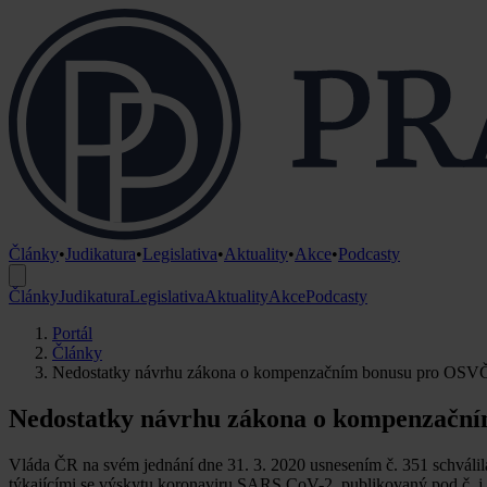
Články
•
Judikatura
•
Legislativa
•
Aktuality
•
Akce
•
Podcasty
Články
Judikatura
Legislativa
Aktuality
Akce
Podcasty
Portál
Články
Nedostatky návrhu zákona o kompenzačním bonusu pro OSV
Nedostatky návrhu zákona o kompenzačn
Vláda ČR na svém jednání dne 31. 3. 2020 usnesením č. 351 schválil
týkajícími se výskytu koronaviru SARS CoV-2, publikovaný pod č. j.