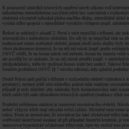
K posouzení následků krizových opatření návrh zákona volí kriterium
náhodnému mimořádnému navýšení tržeb bez souvislosti s rozhodným o
obdobná víceméně náhodná platba staršího dluhu, mimořádně nízké 
vysoká tržba spojená s mimořádně vysokým výdajem (např. subdodáv
Řešení se nabízejí v zásadě 2. První z nich nepočítá s tržbami, ale z
souvisejícím s rozhodným obdobím. Do něj by se nepočítal zisk za zb
realizované mimo rozhodné období, pokud zboží nebo služby byly do
všem okolnostem domnívá, že na něj má nárok (např. podle existující
OSVČ vědět, že na bonus nárok mít nebude, bonus by musela vrátit 
ale později by se ukázalo, že na něj nárok neměla (např. v následujíc
předpokládalo), měla by možnost bonus vrátit bez sankcí. Takové ře
čestném prohlášení OSVČ (§ 7 návrhu zákona), kdy splnění podmínek
Druhé řešení opět počítá s tržbami v rozhodném období vzhledem k t
prodejny), nemusí ještě nést následky, pokud stále realizuje srovnat
případě je tedy důležité, aby následky byly kompenzovány také rozu
tržeb může být stále důsledkem krizových opatření (realizace tržeb s
Poslední neřešenou otázkou je stanovení srovnávacího období. Návrh z
neboť výkyvy tržeb mají obvykle roční cyklus. Nicméně není tomu ta
roku). Proto se domnívám, že srovnávat lze také očekávané tržby/zisk
ověřování skutečností nastane až při případné finanční kontrole, je 
stanovovat hypotetické očekávané tržby/zisk, bylo by možné toto prav