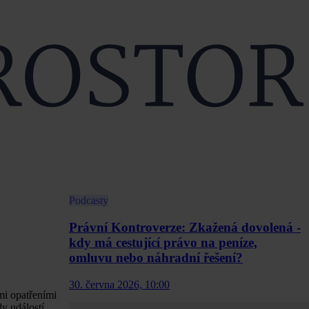
Podcasty
Právní Kontroverze: Zkažená dovolená -
kdy má cestující právo na peníze,
omluvu nebo náhradní řešení?
30. června 2026, 10:00
mi opatřeními
y událostí