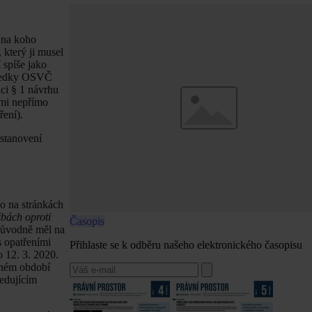
 na koho
 který ji musel
 spíše jako
ásledky OSVČ
ci § 1 návrhu
mi nepřímo
ení).
ustanovení
o na stránkách
žbách oproti
Časopis
 původně měl na
s opatřeními
Přihlaste se k odběru našeho elektronického časopisu
 12. 3. 2020.
aném období
ledujícím