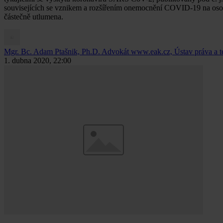
souvisejících se vznikem a rozšířením onemocnění COVID-19 na osoby 
částečně utlumena.
Mgr. Bc. Adam Ptašnik, Ph.D.
Advokát www.eak.cz, Ústav práva a 
1. dubna 2020, 22:00