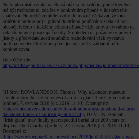
Na tomto místě vzniká naléhavá otázka po kritériu, podle kterého
má být rozhodnuto, zda lze v konkrétním případě v lidském těle
spatřovat tělo určité zemřelé osoby. Je možné očekávat, že toto
kritérium bude soudy i právní doktrínou používáno zcela ad hoc,
přesněji řečeno v každém jednom případě vždy znovu vytvářeno na
základě intuice posuzující osoby. S ohledem na požadavky právní
jistoty a předvídatelnosti soudního rozhodování však vyvstává
potřeba uvedené kritérium přeci jen alespoň v základní míře
konkretizovat.
Dále čtěte zde:
http://medlawjournal.ilaw.cas.cz/index.php/medlawjournal/article/vi
[1]
Srov. ROWLANDSON, Thomas. Why a London museum
should return the stolen bones of an Irish giant. The Conversation
[online]. 7. června 2018 [cit. 2019-11-10]. Dostupné z:
<
https://theconversation.com/why-a-london-museum-should-return-
the-stolen-bones-of-an-irish-giant-94774
>, DEVLIN, Hannah.
“Irish giant” may finally get respectful burial after 200 years on
display. The Guardian [online]. 22. června 2018 [cit. 2019-11-10].
Dostupné z:
[
https://www.theguardian.com/science/2018/jun/22/irish-giant-may-