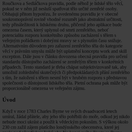
Roučkova a Sedláčkova pravidla, podle něhož je lidské tělo věcí,
pokud se v něm již nesluší spatřovat tělo určité zemřelé osoby.
Obhajuji přitom hypotézu, že uvedenému pravidlu je v obecné
soukromoprávní rovině vhodné rozumět jako abstraktní určitosti,
tedy přináležitosti k lidskému druhu, přičemž jeho aplikace bude
omezena časem, který uplynul od smrti zemřelého, neboť
potencialita rozporu konkrétního způsobu zacházení s tělem s
veřejným pořádkem i dobrými mravy se s plynutím času snižuje.
Alternativním důvodem pro zařazení zemřelého těla do kategorie
věcí v právním smyslu může být uplatnění konceptu work and skill
exception. Dále jsou v článku dovozena obecná pravidla pro určení
standardu důstojného zacházení se zemřelým tělem v konkrétních
případech. Tento standard je třeba chápat subjektivizovaně tak, aby
umožnil zohlednění skutečných či předpokládaných přání zemřelého
s tím, že naložení s tělem nesmí být v hrubém rozporu s představou
společnosti o důstojnosti lidského těla. Pietní ochrana pak může být
proporcionálně omezena ve veřejném zájmu.
Úvod
Když v roce 1783 Charles Byrne ve svých dvaadvaceti letech
umíral, žádal přátele, aby jeho tělo pohřbili do moře, odkud jej nikdo
nebude moci ukrást a použít k vědeckým pokusům. S výškou okolo
230 cm zažil zájem platícího londýnského obecenstva, které jej