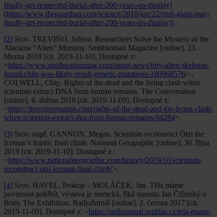
finally-get-respectful-burial-after-200-years-on-display]
(https://www.theguardian.com/science/2018/jun/22/irish-giant-may-
finally-get-respectful-burial-after-200-years-on-display)\
.
[2]
Srov. TREVIÑO, Julissa. Researchers Solve the Mystery of the
Atacama “Alien” Mummy. Smithsonian Magazine [online]. 23.
března 2018 [cit. 2019-11-10]. Dostupné z:
<
https://www.smithsonianmag.com/smart-news/tiny-alien-skeleton-
found-chile-was-likely-result-genetic-mutations-180968576
/>,
COLWELL, Chip. Rights of the dead and the living clash when
scientists extract DNA from human remains. The Conversation
[online]. 6. dubna 2018 [cit. 2019-11-09]. Dostupné z:
<
https://theconversation.com/rights-of-the-dead-and-the-living-clash-
when-scientists-extract-dna-from-human-remains-94284
>.
[3]
Srov. např. GANNON, Megan. Scientists reconstruct Ötzi the
Iceman’s frantic final climb. National Geographic [online]. 30. října
2019 [cit. 2019-11-10]. Dostupné z :
<
https://www.nationalgeographic.com/history/2019/10/scientists-
reconstruct-otzi-iceman-final-climb/
>.
[4]
Srov. HAVEL, Prokop – MOLÁČEK, Jan. Těla máme
povinnost pohřbít, výstava je neetická, říká starosta Jan Čižinský o
Body The Exhibition. Radiožurnál [online]. 2. června 2017 [cit.
2019-11-09]. Dostupné z: <
https://radiozurnal.rozhlas.cz/tela-mame-