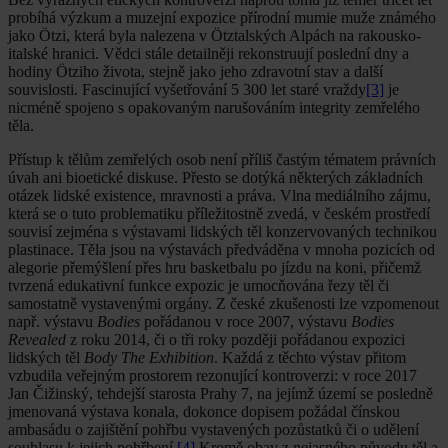
probíhá výzkum a muzejní expozice přírodní mumie muže známého
jako Ötzi, která byla nalezena v Ötztalských Alpách na rakousko-
italské hranici. Vědci stále detailněji rekonstruují poslední dny a
hodiny Ötziho života, stejně jako jeho zdravotní stav a další
souvislosti. Fascinující vyšetřování 5 300 let staré vraždy
[3]
je
nicméně spojeno s opakovaným narušováním integrity zemřelého
těla.
Přístup k tělům zemřelých osob není příliš častým tématem právních
úvah ani bioetické diskuse. Přesto se dotýká některých základních
otázek lidské existence, mravnosti a práva. Vlna mediálního zájmu,
která se o tuto problematiku příležitostně zvedá, v českém prostředí
souvisí zejména s výstavami lidských těl konzervovaných technikou
plastinace. Těla jsou na výstavách předváděna v mnoha pozicích od
alegorie přemýšlení přes hru basketbalu po jízdu na koni, přičemž
tvrzená edukativní funkce expozic je umocňována řezy těl či
samostatně vystavenými orgány. Z české zkušenosti lze vzpomenout
např. výstavu
Bodies
pořádanou v roce 2007, výstavu
Bodies
Revealed
z roku 2014, či o tři roky později pořádanou expozici
lidských těl
Body The Exhibition
. Každá z těchto výstav přitom
vzbudila veřejným prostorem rezonující kontroverzi: v roce 2017
Jan Čižinský, tehdejší starosta Prahy 7, na jejímž území se posledně
jmenovaná výstava konala, dokonce dopisem požádal čínskou
ambasádu o zajištění pohřbu vystavených pozůstatků či o udělení
souhlasu k jejich pohřbení.
[4]
Kromě obav z nejasného původu těl a