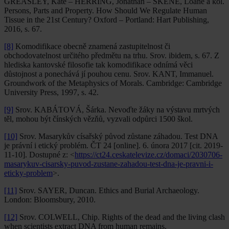
GREASLEY, Kate – HERRING, Jonathan – SKENE, Loane a kol.
Persons, Parts and Property. How Should We Regulate Human
Tissue in the 21st Century? Oxford – Portland: Hart Publishing,
2016, s. 67.
[8]
Komodifikace obecně znamená zastupitelnost či
obchodovatelnost určitého předmětu na trhu. Srov. ibidem, s. 67. Z
hlediska kantovské filosofie tak komodifikace odnímá věci
důstojnost a ponechává jí pouhou cenu. Srov. KANT, Immanuel.
Groundwork of the Metaphysics of Morals. Cambridge: Cambridge
University Press, 1997, s. 42.
[9]
Srov. KABÁTOVÁ, Šárka. Nevoďte žáky na výstavu mrtvých
těl, mohou být čínských vězňů, vyzvali odpůrci 1500 škol.
[10]
Srov. Masarykův císařský původ zůstane záhadou. Test DNA
je právní i etický problém. ČT 24 [online]. 6. února 2017 [cit. 2019-
11-10]. Dostupné z: <
https://ct24.ceskatelevize.cz/domaci/2030706-
masarykuv-cisarsky-puvod-zustane-zahadou-test-dna-je-pravni-i-
eticky-problem
>.
[11]
Srov. SAYER, Duncan. Ethics and Burial Archaeology.
London: Bloomsbury, 2010.
[12]
Srov. COLWELL, Chip. Rights of the dead and the living clash
when scientists extract DNA from human remains.