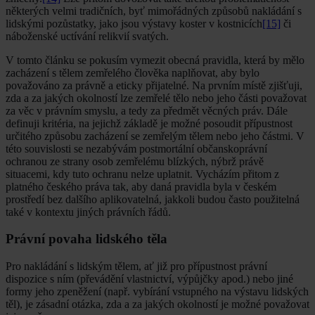
některých velmi tradičních, byť mimořádných způsobů nakládání s
lidskými pozůstatky, jako jsou výstavy koster v kostnicích
[15]
či
náboženské uctívání relikvií svatých.
V tomto článku se pokusím vymezit obecná pravidla, která by mělo
zacházení s tělem zemřelého člověka naplňovat, aby bylo
považováno za právně a eticky přijatelné. Na prvním místě zjišťuji,
zda a za jakých okolností lze zemřelé tělo nebo jeho části považovat
za věc v právním smyslu, a tedy za předmět věcných práv. Dále
definuji kritéria, na jejichž základě je možné posoudit přípustnost
určitého způsobu zacházení se zemřelým tělem nebo jeho částmi. V
této souvislosti se nezabývám postmortální občanskoprávní
ochranou ze strany osob zemřelému blízkých, nýbrž právě
situacemi, kdy tuto ochranu nelze uplatnit. Vycházím přitom z
platného českého práva tak, aby daná pravidla byla v českém
prostředí bez dalšího aplikovatelná, jakkoli budou často použitelná
také v kontextu jiných právních řádů.
Právní povaha lidského těla
Pro nakládání s lidským tělem, ať již pro přípustnost právní
dispozice s ním (převádění vlastnictví, výpůjčky apod.) nebo jiné
formy jeho zpeněžení (např. vybírání vstupného na výstavu lidských
těl), je zásadní otázka, zda a za jakých okolností je možné považovat