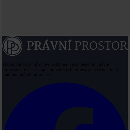
Právní portál, jehož cílovou skupinou jsou nejenom právní
profesionálové a zástupci právnických profesí, ale všichni, kteří
potřebují právní informace.