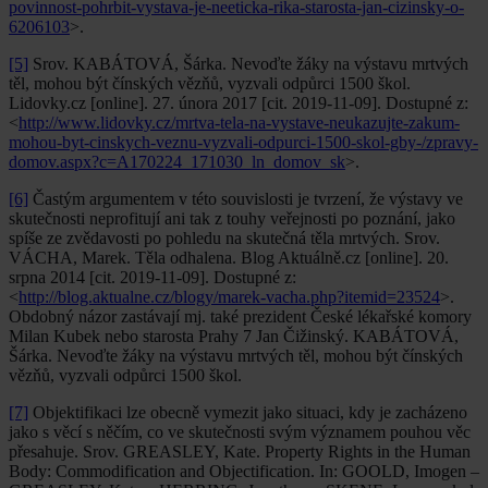
povinnost-pohrbit-vystava-je-neeticka-rika-starosta-jan-cizinsky-o-
6206103
>.
[5]
Srov. KABÁTOVÁ, Šárka. Nevoďte žáky na výstavu mrtvých
těl, mohou být čínských vězňů, vyzvali odpůrci 1500 škol.
Lidovky.cz [online]. 27. února 2017 [cit. 2019-11-09]. Dostupné z:
<
http://www.lidovky.cz/mrtva-tela-na-vystave-neukazujte-zakum-
mohou-byt-cinskych-veznu-vyzvali-odpurci-1500-skol-gby-/zpravy-
domov.aspx?c=A170224_171030_ln_domov_sk
>.
[6]
Častým argumentem v této souvislosti je tvrzení, že výstavy ve
skutečnosti neprofitují ani tak z touhy veřejnosti po poznání, jako
spíše ze zvědavosti po pohledu na skutečná těla mrtvých. Srov.
VÁCHA, Marek. Těla odhalena. Blog Aktuálně.cz [online]. 20.
srpna 2014 [cit. 2019-11-09]. Dostupné z:
<
http://blog.aktualne.cz/blogy/marek-vacha.php?itemid=23524
>.
Obdobný názor zastávají mj. také prezident České lékařské komory
Milan Kubek nebo starosta Prahy 7 Jan Čižinský. KABÁTOVÁ,
Šárka. Nevoďte žáky na výstavu mrtvých těl, mohou být čínských
vězňů, vyzvali odpůrci 1500 škol.
[7]
Objektifikaci lze obecně vymezit jako situaci, kdy je zacházeno
jako s věcí s něčím, co ve skutečnosti svým významem pouhou věc
přesahuje. Srov. GREASLEY, Kate. Property Rights in the Human
Body: Commodification and Objectification. In: GOOLD, Imogen –