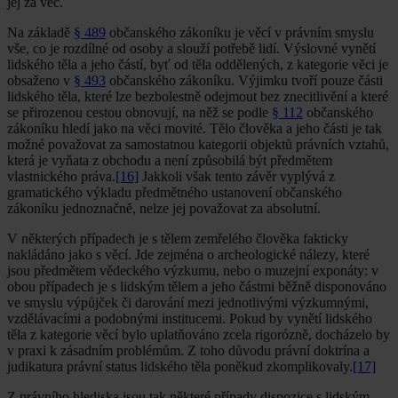
jej za věc.
Na základě
§ 489
občanského zákoníku je věcí v právním smyslu
vše, co je rozdílné od osoby a slouží potřebě lidí. Výslovné vynětí
lidského těla a jeho částí, byť od těla oddělených, z kategorie věci je
obsaženo v
§ 493
občanského zákoníku. Výjimku tvoří pouze části
lidského těla, které lze bezbolestně odejmout bez znecitlivění a které
se přirozenou cestou obnovují, na něž se podle
§ 112
občanského
zákoníku hledí jako na věci movité. Tělo člověka a jeho části je tak
možné považovat za samostatnou kategorii objektů právních vztahů,
která je vyňata z obchodu a není způsobilá být předmětem
vlastnického práva.
[16]
Jakkoli však tento závěr vyplývá z
gramatického výkladu předmětného ustanovení občanského
zákoníku jednoznačně, nelze jej považovat za absolutní.
V některých případech je s tělem zemřelého člověka fakticky
nakládáno jako s věcí. Jde zejména o archeologické nálezy, které
jsou předmětem vědeckého výzkumu, nebo o muzejní exponáty: v
obou případech je s lidským tělem a jeho částmi běžně disponováno
ve smyslu výpůjček či darování mezi jednotlivými výzkumnými,
vzdělávacími a podobnými institucemi. Pokud by vynětí lidského
těla z kategorie věcí bylo uplatňováno zcela rigorózně, docházelo by
v praxi k zásadním problémům. Z toho důvodu právní doktrína a
judikatura právní status lidského těla poněkud zkomplikovaly.
[17]
Z právního hlediska jsou tak některé případy dispozice s lidským