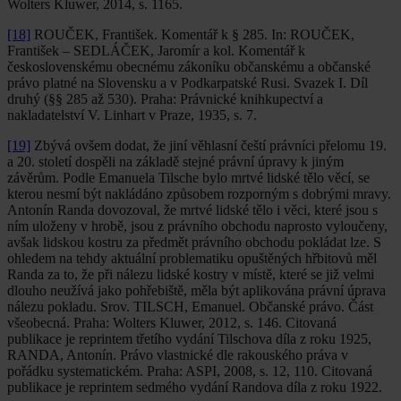
Wolters Kluwer, 2014, s. 1165.
[18]
ROUČEK, František. Komentář k § 285. In: ROUČEK,
František – SEDLÁČEK, Jaromír a kol. Komentář k
československému obecnému zákoníku občanskému a občanské
právo platné na Slovensku a v Podkarpatské Rusi. Svazek I. Díl
druhý (§§ 285 až 530). Praha: Právnické knihkupectví a
nakladatelství V. Linhart v Praze, 1935, s. 7.
[19]
Zbývá ovšem dodat, že jiní věhlasní čeští právníci přelomu 19.
a 20. století dospěli na základě stejné právní úpravy k jiným
závěrům. Podle Emanuela Tilsche bylo mrtvé lidské tělo věcí, se
kterou nesmí být nakládáno způsobem rozporným s dobrými mravy.
Antonín Randa dovozoval, že mrtvé lidské tělo i věci, které jsou s
ním uloženy v hrobě, jsou z právního obchodu naprosto vyloučeny,
avšak lidskou kostru za předmět právního obchodu pokládat lze. S
ohledem na tehdy aktuální problematiku opuštěných hřbitovů měl
Randa za to, že při nálezu lidské kostry v místě, které se již velmi
dlouho neužívá jako pohřebiště, měla být aplikována právní úprava
nálezu pokladu. Srov. TILSCH, Emanuel. Občanské právo. Část
všeobecná. Praha: Wolters Kluwer, 2012, s. 146. Citovaná
publikace je reprintem třetího vydání Tilschova díla z roku 1925,
RANDA, Antonín. Právo vlastnické dle rakouského práva v
pořádku systematickém. Praha: ASPI, 2008, s. 12, 110. Citovaná
publikace je reprintem sedmého vydání Randova díla z roku 1922.