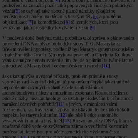
podezření na zneužití pozůstatků popravených čínských politických
vězňů
[5]
se ozývají také obecně platné námitky týkající se
nedůstojnosti daného nakládání s lidskými těly
[6]
a problému
objektifikace
[7]
a komodifikace
[8]
těl zemřelých, která jsou
využívána jako prostředky k vytváření zisku.
[9]
V nedávné době českými médii proběhla také zpráva o plánovaném
provedení DNA analýzy biologické stopy T. G. Masaryka za
účelem ověření hypotézy, podle níž byl Masaryk synem rakouského
císaře Františka Josefa. Masarykova pravnučka Charlotta Kotíková
však k analýze nedala svolení s tím, že jde o pátrání bulvárně laciné
a neuctivé k Masarykovi i celému českému národu.
[10]
Jak ukazují výše uvedené příklady, problém právně a eticky
sporného zacházení s lidskými těly se ovšem dotýká také tradičně
neproblematizovaných oblastí v čele s nakládáním s
archeologickými nálezy a muzejními exponáty. Rostoucí zájem o
etické otázky mezi archeology se vztahuje především k přípustnosti
narušení dávných pohřebišť
[11]
a jiných, v minulosti velmi
rozšířených, kontroverzních způsobů získávání těl bez jakéhokoli
respektu ke starým kulturám,
[12]
ale také k etice samotného
vystavování mumií a jiných těl.
[13]
Rozvoj analýzy DNA přitom v
současné době vede ke zvýšenému zájmu o využívání kosterních
pozůstatků, které jsou pro účely genetického výzkumu často
zničeny.
[14]
Lze přitom dovozovat také určitou problematičnost