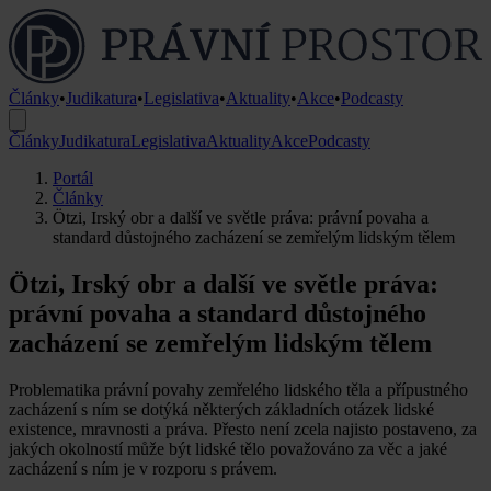
Články
•
Judikatura
•
Legislativa
•
Aktuality
•
Akce
•
Podcasty
Články
Judikatura
Legislativa
Aktuality
Akce
Podcasty
Portál
Články
Ötzi, Irský obr a další ve světle práva: právní povaha a
standard důstojného zacházení se zemřelým lidským tělem
Ötzi, Irský obr a další ve světle práva:
právní povaha a standard důstojného
zacházení se zemřelým lidským tělem
Problematika právní povahy zemřelého lidského těla a přípustného
zacházení s ním se dotýká některých základních otázek lidské
existence, mravnosti a práva. Přesto není zcela najisto postaveno, za
jakých okolností může být lidské tělo považováno za věc a jaké
zacházení s ním je v rozporu s právem.