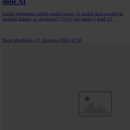
době AI
Umělá inteligence změní soudní proces. Je možné dnes považovat
digitální důkazy za věrohodné? Výzvy pro justici v době AI.
Hana Marešová
•
31. července 2026, 07:36