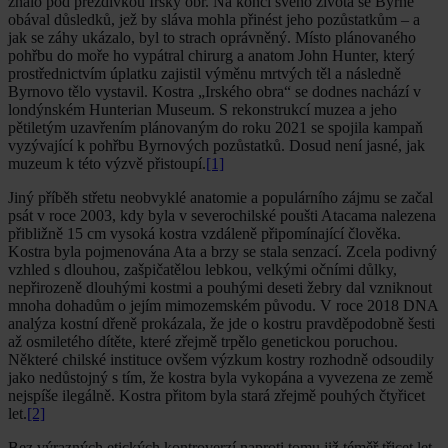
znalo pod přezdívkou Irský obr. Na konci svého života se Byrne
obával důsledků, jež by sláva mohla přinést jeho pozůstatkům – a
jak se záhy ukázalo, byl to strach oprávněný. Místo plánovaného
pohřbu do moře ho vypátral chirurg a anatom John Hunter, který
prostřednictvím úplatku zajistil výměnu mrtvých těl a následně
Byrnovo tělo vystavil. Kostra „Irského obra“ se dodnes nachází v
londýnském Hunterian Museum. S rekonstrukcí muzea a jeho
pětiletým uzavřením plánovaným do roku 2021 se spojila kampaň
vyzývající k pohřbu Byrnových pozůstatků. Dosud není jasné, jak
muzeum k této výzvě přistoupí.
[1]
Jiný příběh střetu neobvyklé anatomie a populárního zájmu se začal
psát v roce 2003, kdy byla v severochilské poušti Atacama nalezena
přibližně 15 cm vysoká kostra vzdáleně připomínající člověka.
Kostra byla pojmenována Ata a brzy se stala senzací. Zcela podivný
vzhled s dlouhou, zašpičatělou lebkou, velkými očními důlky,
nepřirozeně dlouhými kostmi a pouhými deseti žebry dal vzniknout
mnoha dohadům o jejím mimozemském původu. V roce 2018 DNA
analýza kostní dřeně prokázala, že jde o kostru pravděpodobně šesti
až osmiletého dítěte, které zřejmě trpělo genetickou poruchou.
Některé chilské instituce ovšem výzkum kostry rozhodně odsoudily
jako nedůstojný s tím, že kostra byla vykopána a vyvezena ze země
nejspíše ilegálně. Kostra přitom byla stará zřejmě pouhých čtyřicet
let.
[2]
Bez výrazných etických kontroverzí naproti tomu již téměř třicet let