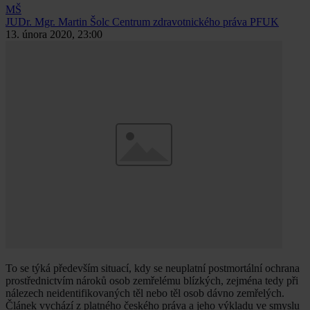
MŠ
JUDr. Mgr. Martin Šolc
Centrum zdravotnického práva PFUK
13. února 2020, 23:00
To se týká především situací, kdy se neuplatní postmortální ochrana
prostřednictvím nároků osob zemřelému blízkých, zejména tedy při
nálezech neidentifikovaných těl nebo těl osob dávno zemřelých.
Článek vychází z platného českého práva a jeho výkladu ve smyslu