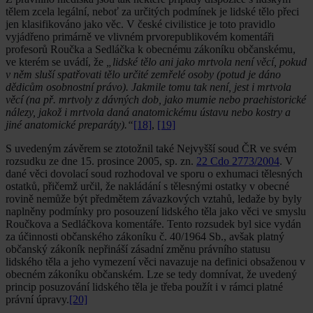
tělem zcela legální, neboť za určitých podmínek je lidské tělo přeci
jen klasifikováno jako věc. V české civilistice je toto pravidlo
vyjádřeno primárně ve vlivném prvorepublikovém komentáři
profesorů Roučka a Sedláčka k obecnému zákoníku občanskému,
ve kterém se uvádí, že
„lidské tělo ani jako mrtvola není věcí, pokud
v něm sluší spatřovati tělo určité zemřelé osoby (potud je dáno
dědicům osobnostní právo). Jakmile tomu tak není, jest i mrtvola
věcí (na př. mrtvoly z dávných dob, jako mumie nebo praehistorické
nálezy, jakož i mrtvola daná anatomickému ústavu nebo kostry a
jiné anatomické preparáty).“
[18]
,
[19]
S uvedeným závěrem se ztotožnil také Nejvyšší soud ČR ve svém
rozsudku ze dne 15. prosince 2005, sp. zn.
22 Cdo 2773/2004
. V
dané věci dovolací soud rozhodoval ve sporu o exhumaci tělesných
ostatků, přičemž určil, že nakládání s tělesnými ostatky v obecné
rovině nemůže být předmětem závazkových vztahů, ledaže by byly
naplněny podmínky pro posouzení lidského těla jako věci ve smyslu
Roučkova a Sedláčkova komentáře. Tento rozsudek byl sice vydán
za účinnosti občanského zákoníku č. 40/1964 Sb., avšak platný
občanský zákoník nepřináší zásadní změnu právního statusu
lidského těla a jeho vymezení věci navazuje na definici obsaženou v
obecném zákoníku občanském. Lze se tedy domnívat, že uvedený
princip posuzování lidského těla je třeba použít i v rámci platné
právní úpravy.
[20]