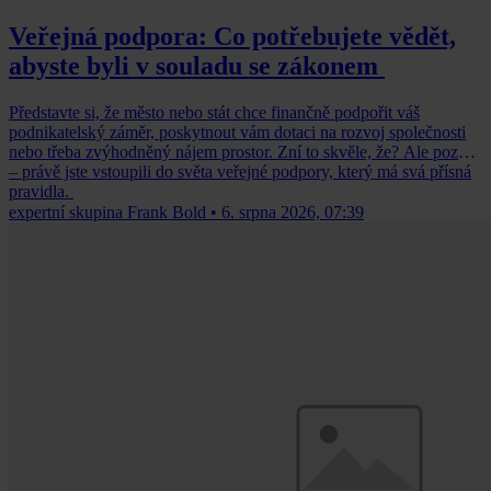
Veřejná podpora: Co potřebujete vědět,
abyste byli v souladu se zákonem
Představte si, že město nebo stát chce finančně podpořit váš
podnikatelský záměr, poskytnout vám dotaci na rozvoj společnosti
nebo třeba zvýhodněný nájem prostor. Zní to skvěle, že? Ale pozor
– právě jste vstoupili do světa veřejné podpory, který má svá přísná
pravidla.
expertní skupina Frank Bold
•
6. srpna 2026, 07:39