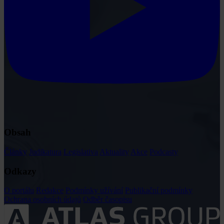
Obsah
Články
Judikatura
Legislativa
Aktuality
Akce
Podcasty
Odkazy
O portálu
Redakce
Podmínky užívání
Publikační podmínky
Ochrana osobních údajů
Odběr časopisu