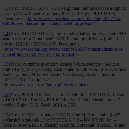
[13]
Srov. MARCHANT, Jo. Do Egyptian mummies have a right to
privacy? New Scientist [online]. 8. září 2010 [cit. 2019-11-09].
Dostupné z: <
https://www.newscientist.com/article/mg20727774-
600-do-egyptian-mummies-have-a-right-to-privacy/
>.
[14]
Srov. REGALADO, Antonio. Industrialization of ancient DNA
search sets off a “bone rush”. MIT Technology Review [online]. 21.
března 2018 [cit. 2019-11-09]. Dostupné z:
<
https://www.technologyreview.com/f/610597/industrialization-of-
ancient-dna-search-sets-off-a-bone-rush/
>.
[15]
Např. ve známé kostnici v kostele Všech svatých v Sedlci u
Kutné Hory jsou vystaveny kosti téměř 40 000 osob. Srov. Kostnice
Sedlec [online]. Hřbitovní kostel Všech svatých s kostnicí [cit.
2019-11-10]. Dostupné z:
<
http://www.ossuary.eu/index.php/cz/kostnice
>.
[16]
Srov. POLICAR, Radek. Lidské tělo. In: TĚŠINOVÁ, Jolana
– DOLEŽAL, Tomáš – POLICAR, Radek. Medicínské právo. 2.
vydání. Praha: C. H. Beck, 2019, s. 259.
[17]
Srov. KINDL, Tomáš – DAVID, Ondřej. Komentář k § 493
občanského zákoníku. In: ŠVESTKA, Jiří – DVOŘÁK, Jan –
FIALA, Josef a kol. Občanský zákoník. Komentář. Svazek I. Praha: