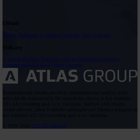
Obsah
Články
Judikatura
Legislativa
Aktuality
Akce
Podcasty
Odkazy
O portálu
Redakce
Podmínky užívání
Publikační podmínky
Ochrana osobních údajů
Odběr časopisu
Rozmnožování obsahu pro účely automatizované analýzy textů
nebo dat dle ustanovení § 39c autorského zákona je bez souhlasu
ATLAS consulting spol. s r.o. zakázáno. Jakékoli užití obsahu
včetně převzetí, šíření či dalšího zpřístupňování článků a fotografií je
bez souhlasu ATLAS consulting spol. s r.o. zakázáno.
© 1999–2026,
ATLAS GROUP