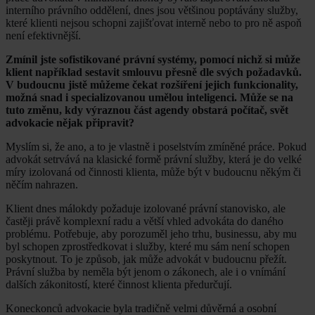
interního právního oddělení, dnes jsou většinou poptávány služby,
které klienti nejsou schopni zajišťovat interně nebo to pro ně aspoň
není efektivnější.
Zmínil jste sofistikované právní systémy, pomocí nichž si může
klient například sestavit smlouvu přesně dle svých požadavků.
V budoucnu jistě můžeme čekat rozšíření jejich funkcionality,
možná snad i specializovanou umělou inteligenci. Může se na
tuto změnu, kdy výraznou část agendy obstará počítač, svět
advokacie nějak připravit?
Myslím si, že ano, a to je vlastně i poselstvím zmíněné práce. Pokud
advokát setrvává na klasické formě právní služby, která je do velké
míry izolovaná od činnosti klienta, může být v budoucnu někým či
něčím nahrazen.
Klient dnes málokdy požaduje izolované právní stanovisko, ale
častěji právě komplexní radu a větší vhled advokáta do daného
problému. Potřebuje, aby porozuměl jeho trhu, businessu, aby mu
byl schopen zprostředkovat i služby, které mu sám není schopen
poskytnout. To je způsob, jak může advokát v budoucnu přežít.
Právní služba by neměla být jenom o zákonech, ale i o vnímání
dalších zákonitostí, které činnost klienta předurčují.
Koneckonců advokacie byla tradičně velmi důvěrná a osobní