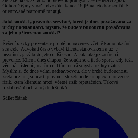
ale také na oblast automobilového průmyslu, zemědělství apod.
Odborné týmy v naší advokátní kanceláři již na této horizontálně
orientované platformě fungují.
Jaká součást „právního servisu“, která je dnes považována za
určitý nadstandard, myslíte, že bude v budoucnu považována
za jeho přirozenou součást?
Řešení otázky prezentace problému navenek včetně komunikační
strategie. Advokáti často vybaví klienta stanoviskem a už je
nezajímá, jaký bude jeho další osud. A pak také již zmíněná
prevence. Klienti dnes chápou, že soudit se a jít do sporů, tedy řešit
věci až následně, má čím dál tím menší smysl a reálný užitek.
Myslím si, že dnes velmi nadstavbovou, ale v brzké budoucnosti
zcela běžnou, součástí právních služeb bude komplexní prevence
rizik, která klientům hrozí, včetně rizik reputačních. Takové
roztahování ochranných deštníků.
Sdílet článek