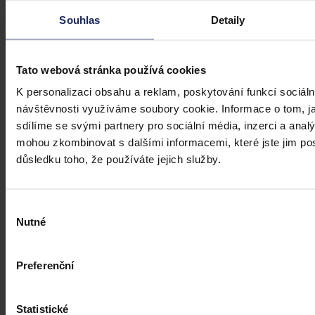
Transparentní odměňování v Česku má
Souhlas
Detaily
zpoždění, firmám bez jasného systému
přesto hrozí pokuty i doplacení mezd
Tato webová stránka používá cookies
Česko má podle Eurostatu jeden z nejvyšších rozdílů v odměňování
žen a mužů v EU – gender pay gap dosahuje okolo 18 %. Evropská
K personalizaci obsahu a reklam, poskytování funkcí sociáln
pravidla pro transparentní odměňování, jejichž cílem je narovnat
návštěvnosti využíváme soubory cookie. Informace o tom, j
informační asymetrii na pracovním trhu a dlouhodobě tak přispět i
sdílíme se svými partnery pro sociální média, inzerci a analý
ke zmenšení rozdílu ve mzdách mužů a žen, však nabrala v České
republice zpoždění.
Ivona Tajšlová
•
4. srpna 2026, 07:18
mohou zkombinovat s dalšími informacemi, které jste jim posk
důsledku toho, že používáte jejich služby.
Výběr
Nutné
souhlasu
Preferenční
Statistické