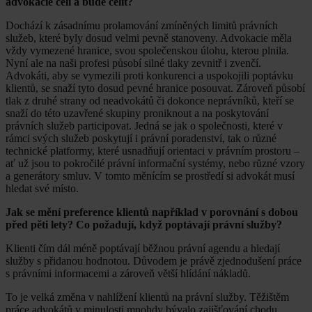
advokacie čelí a bude čelit?
Dochází k zásadnímu prolamování zmíněných limitů právních
služeb, které byly dosud velmi pevně stanoveny. Advokacie měla
vždy vymezené hranice, svou společenskou úlohu, kterou plnila.
Nyní ale na naši profesi působí silné tlaky zevnitř i zvenčí.
Advokáti, aby se vymezili proti konkurenci a uspokojili poptávku
klientů, se snaží tyto dosud pevné hranice posouvat. Zároveň působí
tlak z druhé strany od neadvokátů či dokonce neprávníků, kteří se
snaží do této uzavřené skupiny proniknout a na poskytování
právních služeb participovat. Jedná se jak o společnosti, které v
rámci svých služeb poskytují i právní poradenství, tak o různé
technické platformy, které usnadňují orientaci v právním prostoru –
ať už jsou to pokročilé právní informační systémy, nebo různé vzory
a generátory smluv. V tomto měnícím se prostředí si advokát musí
hledat své místo.
Jak se mění preference klientů například v porovnání s dobou
před pěti lety? Co požadují, když poptávají právní služby?
Klienti čím dál méně poptávají běžnou právní agendu a hledají
služby s přidanou hodnotou. Důvodem je právě zjednodušení práce
s právními informacemi a zároveň větší hlídání nákladů.
To je velká změna v nahlížení klientů na právní služby. Těžištěm
práce advokátů v minulosti mnohdy bývalo zajišťování chodu