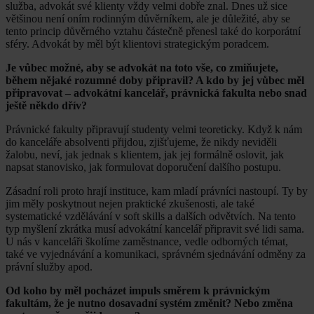
služba, advokát své klienty vždy velmi dobře znal. Dnes už sice
většinou není oním rodinným důvěrníkem, ale je důležité, aby se
tento princip důvěrného vztahu částečně přenesl také do korporátní
sféry. Advokát by měl být klientovi strategickým poradcem.
Je vůbec možné, aby se advokát na toto vše, co zmiňujete,
během nějaké rozumné doby připravil? A kdo by jej vůbec měl
připravovat – advokátní kancelář, právnická fakulta nebo snad
ještě někdo dřív?
Právnické fakulty připravují studenty velmi teoreticky. Když k nám
do kanceláře absolventi přijdou, zjišťujeme, že nikdy neviděli
žalobu, neví, jak jednak s klientem, jak jej formálně oslovit, jak
napsat stanovisko, jak formulovat doporučení dalšího postupu.
Zásadní roli proto hrají instituce, kam mladí právníci nastoupí. Ty by
jim měly poskytnout nejen praktické zkušenosti, ale také
systematické vzdělávání v soft skills a dalších odvětvích. Na tento
typ myšlení zkrátka musí advokátní kancelář připravit své lidi sama.
U nás v kanceláři školíme zaměstnance, vedle odborných témat,
také ve vyjednávání a komunikaci, správném sjednávání odměny za
právní služby apod.
Od koho by měl pocházet impuls směrem k právnickým
fakultám, že je nutno dosavadní systém změnit? Nebo změna