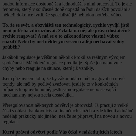
budou informace dostupnější a jednodušší s nimi pracovat. To je ale
fenomén, který v současné době dopadá na řadu dalších povolání a
někteří dokonce tvrdí, že specialisté již nebudou potřeba vůbec.
To, že se svět, a obzvláště ten technologický, rychle vyvíjí, jistě
není potřeba zdůrazňovat. Zvládá na něj ale právo dostatečně
rychle reagovat? A má se o to zákonodárce vlastně vůbec
snažit? Nebo by měl některým věcem raději nechávat volný
průběh?
Jakákoli regulace je většinou několik kroků za reálným vývojem
společnosti. Málokterá regulace predikuje. Spíše jen napravuje
chyby nebo reaguje na situace, které již vznikly.
Jsem příznivcem toho, že by zákonodárce měl reagovat na nové
trendy, ale měl by pečlivě zvažovat, jestli je to v konkrétních
případech opravdu nutné, jestli samoregulace nebo stávající
mechanismy nejsou zcela dostačující.
Přeregulovanost některých odvětví je obrovská. Já pracuji z velké
části s oblastí bankovnictví a finančních služeb a zde klienti aktuálně
nedělají prakticky nic jiného, než že se připravují na novou a novou
regulaci.
Která právní odvětví podle Vás čeká v následujících letech