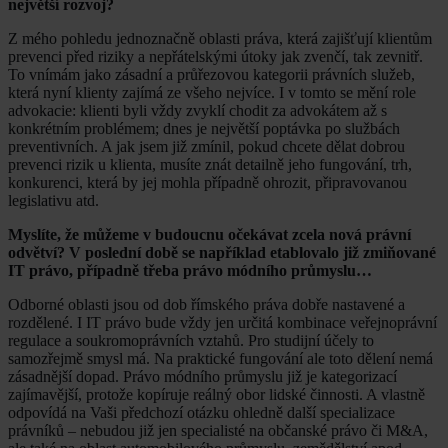
největší rozvoj?
Z mého pohledu jednoznačně oblasti práva, která zajišťují klientům
prevenci před riziky a nepřátelskými útoky jak zvenčí, tak zevnitř.
To vnímám jako zásadní a průřezovou kategorii právních služeb,
která nyní klienty zajímá ze všeho nejvíce. I v tomto se mění role
advokacie: klienti byli vždy zvyklí chodit za advokátem až s
konkrétním problémem; dnes je největší poptávka po službách
preventivních. A jak jsem již zmínil, pokud chcete dělat dobrou
prevenci rizik u klienta, musíte znát detailně jeho fungování, trh,
konkurenci, která by jej mohla případně ohrozit, připravovanou
legislativu atd.
Myslíte, že můžeme v budoucnu očekávat zcela nová právní
odvětví? V poslední době se například etablovalo již zmiňované
IT právo, případně třeba právo módního průmyslu…
Odborné oblasti jsou od dob římského práva dobře nastavené a
rozdělené. I IT právo bude vždy jen určitá kombinace veřejnoprávní
regulace a soukromoprávních vztahů. Pro studijní účely to
samozřejmě smysl má. Na praktické fungování ale toto dělení nemá
zásadnější dopad. Právo módního průmyslu již je kategorizací
zajímavější, protože kopíruje reálný obor lidské činnosti. A vlastně
odpovídá na Vaši předchozí otázku ohledně další specializace
právníků – nebudou již jen specialisté na občanské právo či M&A,