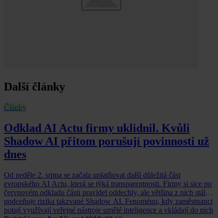
Další články
Články
Odklad AI Actu firmy uklidnil. Kvůli
Shadow AI přitom porušují povinnosti už
dnes
Od neděle 2. srpna se začala uplatňovat další důležitá část
evropského AI Actu, která se týká transparentnosti. Firmy si sice po
červnovém odkladu části pravidel oddechly, ale většina z nich stále
podceňuje rizika takzvané Shadow AI. Fenoménu, kdy zaměstnanci
potají využívají veřejné nástroje umělé inteligence a vkládají do nich