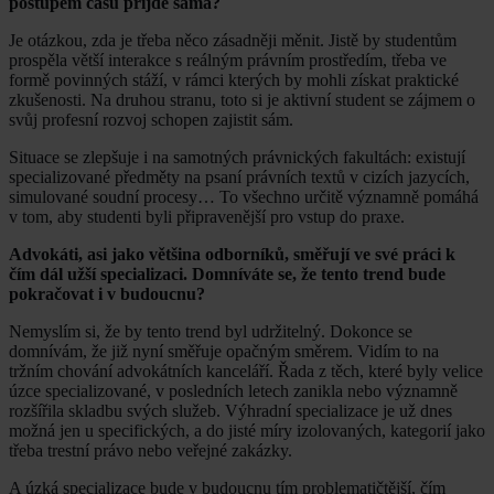
postupem času přijde sama?
Je otázkou, zda je třeba něco zásadněji měnit. Jistě by studentům
prospěla větší interakce s reálným právním prostředím, třeba ve
formě povinných stáží, v rámci kterých by mohli získat praktické
zkušenosti. Na druhou stranu, toto si je aktivní student se zájmem o
svůj profesní rozvoj schopen zajistit sám.
Situace se zlepšuje i na samotných právnických fakultách: existují
specializované předměty na psaní právních textů v cizích jazycích,
simulované soudní procesy… To všechno určitě významně pomáhá
v tom, aby studenti byli připravenější pro vstup do praxe.
Advokáti, asi jako většina odborníků, směřují ve své práci k
čím dál užší specializaci. Domníváte se, že tento trend bude
pokračovat i v budoucnu?
Nemyslím si, že by tento trend byl udržitelný. Dokonce se
domnívám, že již nyní směřuje opačným směrem. Vidím to na
tržním chování advokátních kanceláří. Řada z těch, které byly velice
úzce specializované, v posledních letech zanikla nebo významně
rozšířila skladbu svých služeb. Výhradní specializace je už dnes
možná jen u specifických, a do jisté míry izolovaných, kategorií jako
třeba trestní právo nebo veřejné zakázky.
A úzká specializace bude v budoucnu tím problematičtější, čím