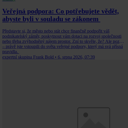
Veřejná podpora: Co potřebujete vědět,
abyste byli v souladu se zákonem
Představte si, že město nebo stát chce finančně podpořit váš
podnikatelský záměr, poskytnout vám dotaci na rozvoj společnosti
nebo třeba zvýhodněný nájem prostor. Zní to skvěle, že? Ale pozor
– právě jste vstoupili do světa veřejné podpory, který má svá přísná
pravidla.
expertní skupina Frank Bold
•
6. srpna 2026, 07:39