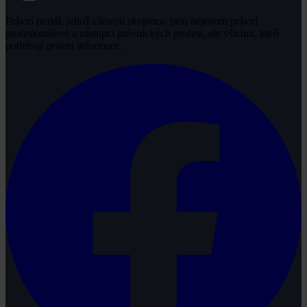
Právní portál, jehož cílovou skupinou jsou nejenom právní
profesionálové a zástupci právnických profesí, ale všichni, kteří
potřebují právní informace.