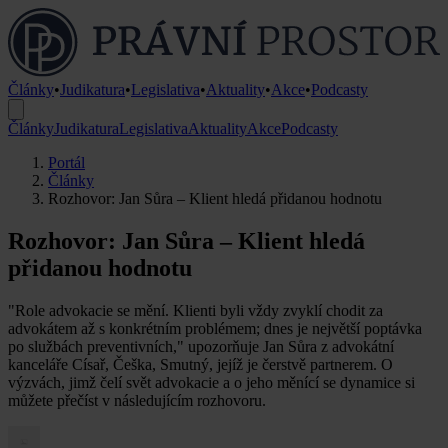
Články
•
Judikatura
•
Legislativa
•
Aktuality
•
Akce
•
Podcasty
Články
Judikatura
Legislativa
Aktuality
Akce
Podcasty
Portál
Články
Rozhovor: Jan Sůra – Klient hledá přidanou hodnotu
Rozhovor: Jan Sůra – Klient hledá
přidanou hodnotu
"Role advokacie se mění. Klienti byli vždy zvyklí chodit za
advokátem až s konkrétním problémem; dnes je největší poptávka
po službách preventivních," upozorňuje Jan Sůra z advokátní
kanceláře Císař, Češka, Smutný, jejíž je čerstvě partnerem. O
výzvách, jimž čelí svět advokacie a o jeho měnící se dynamice si
můžete přečíst v následujícím rozhovoru.