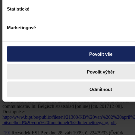
[14]
Návrh směrnice evropského parlamentu a rady, kterou se
stanoví evropský kodex pro elektronické komunikace (přepracované
Statistické
znění) COM(2016) 590 final ze dne 12. 10. 2016.
[15]
Ibidem.
Marketingové
[16]
FINNISH COMMUNICATIONS REGULATORY
AUTHORITY. Everyone is entitled to functioning telephone and
internet connection [online]. 13. 10. 2016 [cit. 2017-12-07].
Dostupné z:
http://pilvi.viestintavirasto.fi/en/internettelephone/righttoatelephone
Povolit vše
[17]
Ley 2/2011, de 4 de marzo, de Economía Sostenible. In:
Boletín oficial del estado [online]. 2011, Núm. 55 [cit. 2017-12-07].
Povolit výběr
Dostupné z:
http://www.boe.es/boe/dias/2011/03/05/pdfs/BOE-A-
2011-4117.pdf
.
Odmítnout
[18]
Koninklijk besluit tot vastlegging van de bitsnelheid voor
functionele internettoegang in het kader van de verstrekking van het
geografische element van de universele dienst inzake elektronische
communicatie. In: Belgisch staatsblad [online] [cit. 201712-08].
Dostupné z:
http://www.bipt.be/public/files/nl/21300/KB%20van%202%20apri
bitsnelheid%20voor%20functionele%20internettoegang.pdf
.
[19]
Rozsudek ESLP ze dne 28. září 1999, č. 22479/93 (Öztürk