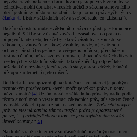
největší pravděpodobností formulováno jako právo, kterého by se
jednotlivci mohli domáhat v mezích určitého zákona stanovujícího
bližší podmínky přístupu podobně jako je tomu u práv vyčtených v
článku 41
Listiny základních práv a svobod (dále jen: „Listina“).
Další možností formulace základního práva na přístup je formulace
negativní. Stát by se v ústavě zavázal nezasahovat do práva na
připojení k internetu, ledaže by takový zásah byl v souladu se
zákonem, a zároveň by takový zásah byl nezbytný z důvodu
ochrany národní bezpečnosti a veřejného pořádku, předcházení
trestným činům, práv a svobod druhých, případně z dalších důvodů
uvedených v základním zákoně. Takové znění by odpovídalo
požadavkům rezoluce, která vyzývá státy, aby se zdržely bránění
přístupu k internetu či jeho rušení.
De Hert a Kloza upozorňují na skutečnost, že internet je pouhým
technickým prostředkem, který umožňuje výkon práva, nikoliv
právo samotné.
[4]
Uznání nového základního práva by nadto podle
těchto autorů mohlo vést k inflaci základních práv, důsledkem čehož
by mohla základní práva ztratit na své hodnotě. „
Začlenění nových
práv do mezinárodního rámce lidských práva je opodstatněné
pouze, […] existuje-li shoda v tom, že je nezbytně nutná vysoká
úroveň ochrany.“
[5]
Na druhé straně je internet v současné době prvořadým nástrojem