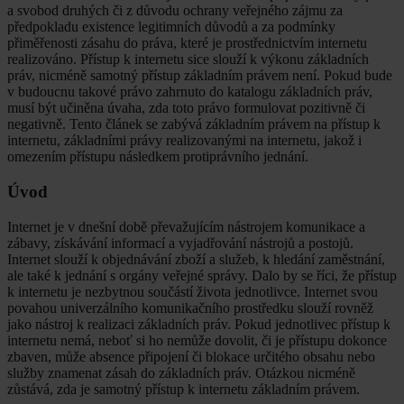
a svobod druhých či z důvodu ochrany veřejného zájmu za
předpokladu existence legitimních důvodů a za podmínky
přiměřenosti zásahu do práva, které je prostřednictvím internetu
realizováno. Přístup k internetu sice slouží k výkonu základních
práv, nicméně samotný přístup základním právem není. Pokud bude
v budoucnu takové právo zahrnuto do katalogu základních práv,
musí být učiněna úvaha, zda toto právo formulovat pozitivně či
negativně. Tento článek se zabývá základním právem na přístup k
internetu, základními právy realizovanými na internetu, jakož i
omezením přístupu následkem protiprávního jednání.
Úvod
Internet je v dnešní době převažujícím nástrojem komunikace a
zábavy, získávání informací a vyjadřování nástrojů a postojů.
Internet slouží k objednávání zboží a služeb, k hledání zaměstnání,
ale také k jednání s orgány veřejné správy. Dalo by se říci, že přístup
k internetu je nezbytnou součástí života jednotlivce. Internet svou
povahou univerzálního komunikačního prostředku slouží rovněž
jako nástroj k realizaci základních práv. Pokud jednotlivec přístup k
internetu nemá, neboť si ho nemůže dovolit, či je přístupu dokonce
zbaven, může absence připojení či blokace určitého obsahu nebo
služby znamenat zásah do základních práv. Otázkou nicméně
zůstává, zda je samotný přístup k internetu základním právem.