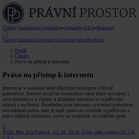
Články
•
Judikatura
•
Legislativa
•
Aktuality
•
Akce
•
Podcasty
Články
Judikatura
Legislativa
Aktuality
Akce
Podcasty
Portál
Články
Právo na přístup k internetu
Právo na přístup k internetu
Internet je v současné době důležitým nástrojem v životě
jednotlivce. Internet slouží ke komunikaci mezi lidmi navzájem, i
mezi jednotlivci a vládou, k přijímání informací a vyjadřování
názorů a myšlenek. Prostřednictvím internetu vykonává jednotlivec
svá základní práva, jako je např. právo na svobodu vyjadřování a
právo přijímat informace, právo na soukromí, na vzdělání apod.
E
JUDr. Mgr. Eva Fialová , LL.M., Ph.D.
Ústav státu a práva AV ČR,
v. v. i.