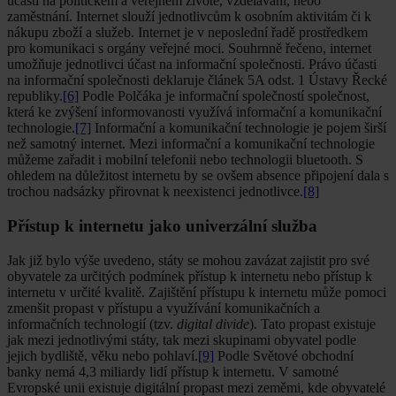
účasti na politickém a veřejném životě, vzdělávání, nebo
zaměstnání. Internet slouží jednotlivcům k osobním aktivitám či k
nákupu zboží a služeb. Internet je v neposlední řadě prostředkem
pro komunikaci s orgány veřejné moci. Souhrnně řečeno, internet
umožňuje jednotlivci účast na informační společnosti. Právo účasti
na informační společnosti deklaruje článek 5A odst. 1 Ústavy Řecké
republiky.
[6]
Podle Polčáka je informační společností společnost,
která ke zvýšení informovanosti využívá informační a komunikační
technologie.
[7]
Informační a komunikační technologie je pojem širší
než samotný internet. Mezi informační a komunikační technologie
můžeme zařadit i mobilní telefonii nebo technologii bluetooth. S
ohledem na důležitost internetu by se ovšem absence připojení dala s
trochou nadsázky přirovnat k neexistenci jednotlivce.
[8]
Přístup k internetu jako univerzální služba
Jak již bylo výše uvedeno, státy se mohou zavázat zajistit pro své
obyvatele za určitých podmínek přístup k internetu nebo přístup k
internetu v určité kvalitě. Zajištění přístupu k internetu může pomoci
zmenšit propast v přístupu a využívání komunikačních a
informačních technologií (tzv.
digital divide
). Tato propast existuje
jak mezi jednotlivými státy, tak mezi skupinami obyvatel podle
jejich bydliště, věku nebo pohlaví.
[9]
Podle Světové obchodní
banky nemá 4,3 miliardy lidí přístup k internetu. V samotné
Evropské unii existuje digitální propast mezi zeměmi, kde obyvatelé