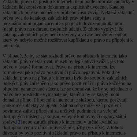
Základní právo na přístup k internetu není podle informací autorky v
žádném lidskoprávním dokumentu explicitně uvedeno. Katalog
základních práv se nicméně v průběhu času vyvíjí. Některá základní
práva byla do katalogu základních práv přijata státy a
mezinárodními organizacemi až po jejich dovození judikaturou
(např. právo na ochranu osobních údajů). Z tohoto vyplývá, že
katalog základních práv není uzavřený a v čase neměnný soubor,
který by nebylo možné rozšiřovat kupříkladu o právo na připojení k
internetu.
V případě, že by se stát rozhodl právo na přístup k internetu jako
základní právo deklarovat, museli by legislativci zvážit, jak toto
právo v ústavě formulovat. Právo na přístup k internetu lze
formulovat jako právo pozitivní či právo negativní. Pokud by
základní právo na přístup k internetu bylo do souboru základních
lidských práv začleněno jako právo pozitivní čili právo každého na
připojení garantované státem, lze se domnívat, že by se nejednalo o
právo bezprostředně vymahatelné, kterého by se každý mohl
domáhat přímo. Připojení k internetu je službou, kterou poskytují
soukromé subjekty za úplatu. Stát na sebe může vzít pozitivní
povinnost zajistit připojení za určitých podmínek na veřejně
dostupných místech, jako jsou veřejné knihovny či orgány státní
správy,
[3]
nebo zaručit přístup k internetu v určité kvalitě za
dostupnou cenu v rámci univerzální služby (viz níže). Z tohoto
důvodu by bylo pozitivní základní právo na přístup k internetu s