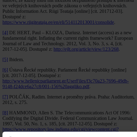
stanoví, že každý musí mít možnost bezplatného přístupu k internetu
ve veřejných knihovnách podle zákona o veřejných knihovnách.
Public Information Act. Riigi Teataja [online] [cit. 201712-03].
Dostupné z:
https://www.riigiteataja.ee/en/eli/514112013001/consolide
.
[4]
DE HERT, Paul – KLOZA, Dariusz. Internet (access) as a new
fundamental right. Inflating the current rights framework? European
Journal of Law and Technology. 2012, Vol. 3, No. 3, s. 4, [cit.
2017-12-05]. Dostupné z:
http://ejlt.org/article/view/123/268
.
[5]
Ibidem.
[6]
Ústava Řecké republiky. Parlament Řecké republiky [online]
[cit. 2017-12-05]. Dostupné z:
http://www.hellenicparliament.gr/UserFiles/f3c70a23-7696-49db-
9148-f24dce6a27c8/001-156%20aggliko.pdf
.
[7]
POLČÁK, Radim. Internet a proměny práva. Praha: Auditorium,
2012, s. 275.
[8]
HAMMOND, Allen S. The Telecommunications Act Of 1996:
Codifying the Digital Divide. Federal Communication Law Journal.
1997, Vol. 50, No. 1, s. 185, [cit. 2017-12-05]. Dostupné z:
https://www.repository.law.indiana.edu/cgi/viewcontent.cgi?
article=1149&context=fclj
.