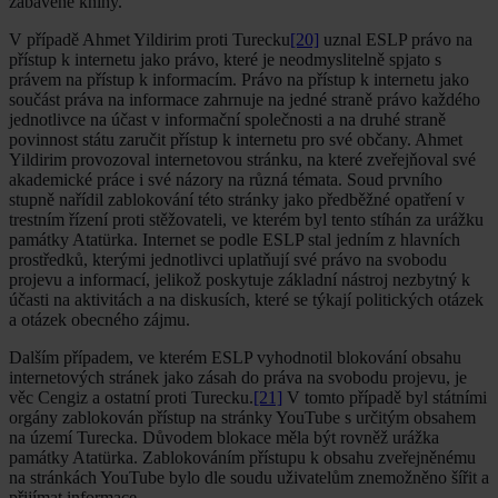
zabavené knihy.
V případě Ahmet Yildirim proti Turecku
[20]
uznal ESLP právo na
přístup k internetu jako právo, které je neodmyslitelně spjato s
právem na přístup k informacím. Právo na přístup k internetu jako
součást práva na informace zahrnuje na jedné straně právo každého
jednotlivce na účast v informační společnosti a na druhé straně
povinnost státu zaručit přístup k internetu pro své občany. Ahmet
Yildirim provozoval internetovou stránku, na které zveřejňoval své
akademické práce i své názory na různá témata. Soud prvního
stupně nařídil zablokování této stránky jako předběžné opatření v
trestním řízení proti stěžovateli, ve kterém byl tento stíhán za urážku
památky Atatürka. Internet se podle ESLP stal jedním z hlavních
prostředků, kterými jednotlivci uplatňují své právo na svobodu
projevu a informací, jelikož poskytuje základní nástroj nezbytný k
účasti na aktivitách a na diskusích, které se týkají politických otázek
a otázek obecného zájmu.
Dalším případem, ve kterém ESLP vyhodnotil blokování obsahu
internetových stránek jako zásah do práva na svobodu projevu, je
věc Cengiz a ostatní proti Turecku.
[21]
V tomto případě byl státními
orgány zablokován přístup na stránky YouTube s určitým obsahem
na území Turecka. Důvodem blokace měla být rovněž urážka
památky Atatürka. Zablokováním přístupu k obsahu zveřejněnému
na stránkách YouTube bylo dle soudu uživatelům znemožněno šířit a
přijímat informace.