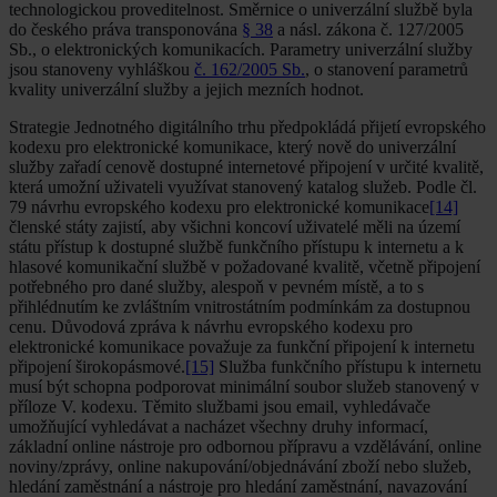
technologickou proveditelnost. Směrnice o univerzální službě byla
do českého práva transponována
§ 38
a násl. zákona č. 127/2005
Sb., o elektronických komunikacích. Parametry univerzální služby
jsou stanoveny vyhláškou
č. 162/2005 Sb.
, o stanovení parametrů
kvality univerzální služby a jejich mezních hodnot.
Strategie Jednotného digitálního trhu předpokládá přijetí evropského
kodexu pro elektronické komunikace, který nově do univerzální
služby zařadí cenově dostupné internetové připojení v určité kvalitě,
která umožní uživateli využívat stanovený katalog služeb. Podle čl.
79 návrhu evropského kodexu pro elektronické komunikace
[14]
členské státy zajistí, aby všichni koncoví uživatelé měli na území
státu přístup k dostupné službě funkčního přístupu k internetu a k
hlasové komunikační službě v požadované kvalitě, včetně připojení
potřebného pro dané služby, alespoň v pevném místě, a to s
přihlédnutím ke zvláštním vnitrostátním podmínkám za dostupnou
cenu. Důvodová zpráva k návrhu evropského kodexu pro
elektronické komunikace považuje za funkční připojení k internetu
připojení širokopásmové.
[15]
Služba funkčního přístupu k internetu
musí být schopna podporovat minimální soubor služeb stanovený v
příloze V. kodexu. Těmito službami jsou e­mail, vyhledávače
umožňující vyhledávat a nacházet všechny druhy informací,
základní online nástroje pro odbornou přípravu a vzdělávání, online
noviny/zprávy, online nakupování/objednávání zboží nebo služeb,
hledání zaměstnání a nástroje pro hledání zaměstnání, navazování