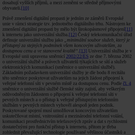
dosahují vyšších příjmů, a mezi zeměmi se středně příjmovými
obyvateli.
[10]
Právě zmenšení digitální propasti je jedním ze záměrů Evropské
unie v rámci strategie tzv. jednotného digitálního trhu. Nástrojem ke
zmenšení digitální propasti by mělo být širokopásmové připojení
[11]
k internetu jako univerzální služba.
[12]
Český telekomunikační úřad
definuje univerzální službu jako
„minimální soubor služeb, který je
přístupný za stejných podmínek všem koncovým uživatelům, za
dostupnou cenu a ve stanovené kvalitě“.
[13]
Univerzální služba je v
Evropské unii upravena směrnicí
2002/22/ES
ze dne 7. března 2002
o univerzální službě a právech uživatelů týkajících se sítí a služeb
elektronických komunikací (směrnice o univerzální službě).
Základním požadavkem univerzální služby je dle bodu 8 recitálu
této směrnice poskytovat uživatelům na jejich žádost připojení k
veřejné telefonní síti v pevném místě za dostupnou cenu. Podle
čl. 4
směrnice o univerzální službě členské státy zajistí, aby veškerým
odůvodněným žádostem o připojení k veřejné telefonní síti v
pevných místech a o přístup k veřejně přístupným telefonním
službám v pevných místech vyhověl alespoň jeden podnik.
Poskytované spojení musí umožňovat koncovým uživatelům
uskutečňovat místní, vnitrostátní a mezinárodní telefonní volání,
komunikaci prostřednictvím telefaxových zpráv a dat s rychlostmi
dostatečnými pro funkční přístup k internetu, přitom je třeba
zohlednit převažující technologie používané většinou účastníků a