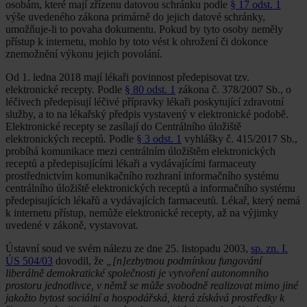
osobám, které mají zřízenu datovou schránku podle
§ 17 odst. 1
výše uvedeného zákona primárně do jejich datové schránky,
umožňuje-li to povaha dokumentu. Pokud by tyto osoby neměly
přístup k internetu, mohlo by toto vést k ohrožení či dokonce
znemožnění výkonu jejich povolání.
Od 1. ledna 2018 mají lékaři povinnost předepisovat tzv.
elektronické recepty. Podle
§ 80 odst. 1
zákona č. 378/2007 Sb., o
léčivech předepisují léčivé přípravky lékaři poskytující zdravotní
služby, a to na lékařský předpis vystavený v elektronické podobě.
Elektronické recepty se zasílají do Centrálního úložiště
elektronických receptů. Podle
§ 3 odst. 1
vyhlášky č. 415/2017 Sb.,
probíhá komunikace mezi centrálním úložištěm elektronických
receptů a předepisujícími lékaři a vydávajícími farmaceuty
prostřednictvím komunikačního rozhraní informačního systému
centrálního úložiště elektronických receptů a informačního systému
předepisujících lékařů a vydávajících farmaceutů. Lékař, který nemá
k internetu přístup, nemůže elektronické recepty, až na výjimky
uvedené v zákoně, vystavovat.
Ústavní soud ve svém nálezu ze dne 25. listopadu 2003,
sp. zn. I.
ÚS 504/03
dovodil, že
„[n]ezbytnou podmínkou fungování
liberálně demokratické společnosti je vytvoření autonomního
prostoru jednotlivce, v němž se může svobodně realizovat mimo jiné
jakožto bytost sociální a hospodářská, která získává prostředky k