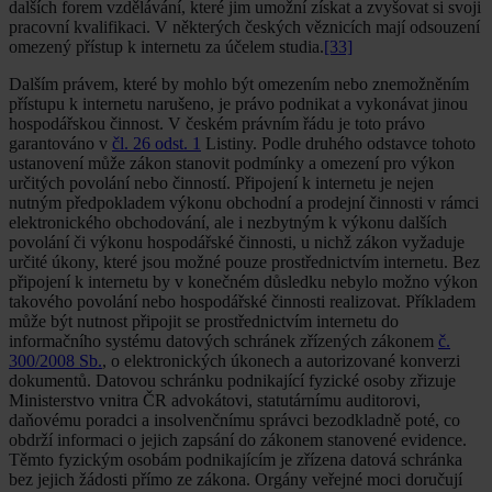
dalších forem vzdělávání, které jim umožní získat a zvyšovat si svoji
pracovní kvalifikaci. V některých českých věznicích mají odsouzení
omezený přístup k internetu za účelem studia.
[33]
Dalším právem, které by mohlo být omezením nebo znemožněním
přístupu k internetu narušeno, je právo podnikat a vykonávat jinou
hospodářskou činnost. V českém právním řádu je toto právo
garantováno v
čl. 26 odst. 1
Listiny. Podle druhého odstavce tohoto
ustanovení může zákon stanovit podmínky a omezení pro výkon
určitých povolání nebo činností. Připojení k internetu je nejen
nutným předpokladem výkonu obchodní a prodejní činnosti v rámci
elektronického obchodování, ale i nezbytným k výkonu dalších
povolání či výkonu hospodářské činnosti, u nichž zákon vyžaduje
určité úkony, které jsou možné pouze prostřednictvím internetu. Bez
připojení k internetu by v konečném důsledku nebylo možno výkon
takového povolání nebo hospodářské činnosti realizovat. Příkladem
může být nutnost připojit se prostřednictvím internetu do
informačního systému datových schránek zřízených zákonem
č.
300/2008 Sb.
, o elektronických úkonech a autorizované konverzi
dokumentů. Datovou schránku podnikající fyzické osoby zřizuje
Ministerstvo vnitra ČR advokátovi, statutárnímu auditorovi,
daňovému poradci a insolvenčnímu správci bezodkladně poté, co
obdrží informaci o jejich zapsání do zákonem stanovené evidence.
Těmto fyzickým osobám podnikajícím je zřízena datová schránka
bez jejich žádosti přímo ze zákona. Orgány veřejné moci doručují