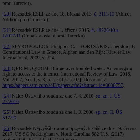
proti Turecku).
[20]
Rozsudek ESLP ze dne 18. března 2013,
č. 3111/10
(Ahmet
Yildirim proti Turecku).
[21]
Rozsudek ESLP ze dne 1. března 2016,
č. 48226/10 a
14027/11
(Cengiz a ostatní proti Turecku).
[22]
SPYROPOULOS, Philippos C. – FORTSAKIS, Theodore, P.
Constitutional Law in Greece. Alphen aan den Rijn: Kluwer Law
International, 2009, s. 224.
[23]
QERIMI, QERIM. Bridge over troubled water: An emerging
right to access to the internet. International Review of Law. 2016,
Vol. 2017, No. 1, s. 3, [cit. 2017-12-07]. Dostupné z:
https://papers.ssrn.com/sol3/papers.cfm?abstract_id=3038757
.
[24]
Nález Ústavního soudu ze dne 7. 4. 2010,
sp. zn. I. ÚS
22/2010
.
[25]
Nález Ústavního soudu ze dne 1. 3. 2000,
sp. zn. II. ÚS
517/99
.
[26]
Rozsudek Nejvyššího soudu Spojených států ze dne 19. června
2017, US SC Packingham v. North Carolina 582 U.S. (2017)
[online] [cit. 2017-12-10]. Dostupné z: