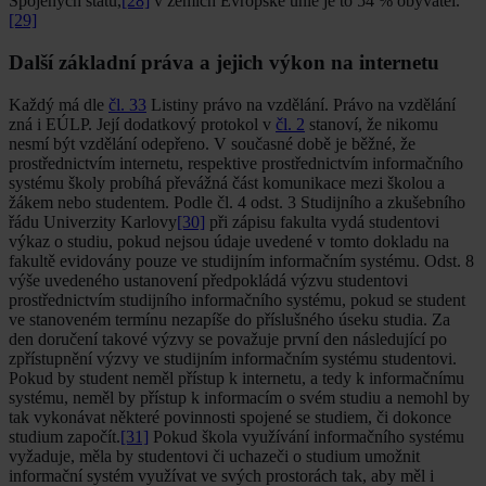
Spojených států,
[28]
v zemích Evropské unie je to 54 % obyvatel.
[29]
Další základní práva a jejich výkon na internetu
Každý má dle
čl. 33
Listiny právo na vzdělání. Právo na vzdělání
zná i EÚLP. Její dodatkový protokol v
čl. 2
stanoví, že nikomu
nesmí být vzdělání odepřeno. V současné době je běžné, že
prostřednictvím internetu, respektive prostřednictvím informačního
systému školy probíhá převážná část komunikace mezi školou a
žákem nebo studentem. Podle čl. 4 odst. 3 Studijního a zkušebního
řádu Univerzity Karlovy
[30]
při zápisu fakulta vydá studentovi
výkaz o studiu, pokud nejsou údaje uvedené v tomto dokladu na
fakultě evidovány pouze ve studijním informačním systému. Odst. 8
výše uvedeného ustanovení předpokládá výzvu studentovi
prostřednictvím studijního informačního systému, pokud se student
ve stanoveném termínu nezapíše do příslušného úseku studia. Za
den doručení takové výzvy se považuje první den následující po
zpřístupnění výzvy ve studijním informačním systému studentovi.
Pokud by student neměl přístup k internetu, a tedy k informačnímu
systému, neměl by přístup k informacím o svém studiu a nemohl by
tak vykonávat některé povinnosti spojené se studiem, či dokonce
studium započít.
[31]
Pokud škola využívání informačního systému
vyžaduje, měla by studentovi či uchazeči o studium umožnit
informační systém využívat ve svých prostorách tak, aby měl i