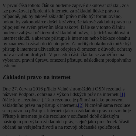
V první části tohoto článku budeme zaprvé diskutovat otázku, zda
lze považovat připojení k internetu za základní lidské právo a
případně, jak by takové základní právo mělo být formulováno,
pokud by zákonodárce došel k závěru, že takové základní právo na
připojení ve svém právním řádu zakotví. Dále se v tomto článku
budeme zabývat některými základními právy, k jejichž naplňování
internet slouží, a absence přístupu k internetu nebo blokace obsahu
by znamenala zásah do těchto práv. Za určitých okolností může být
přístup k internetu uživatelům odepřen či omezen z důvodů ochrany
práv a svobod druhých. V poslední části článku se zaměříme na
vybranou právní úpravu omezení přístupu následkem protiprávního
jednání.
Základní právo na internet
Dne 27. června 2016 přijalo Valné shromáždění OSN rezoluci s
názvem Podpora, ochrana a výkon lidských práv na internetu
[1]
(dále jen: „rezoluce“). Tato rezoluce je přijímána jako potvrzení
základního práva na přístup k internetu.
[2]
Nicméně sama rezoluce
se o právu na přístup k internetu jako o základním právu nezmiňuje.
Přístup k internetu je dle rezoluce v současné době důležitým
nástrojem pro výkon základních práv, stejně jako prostředek účasti
občanů na veřejném životě a na rozvoji občanské společnosti.