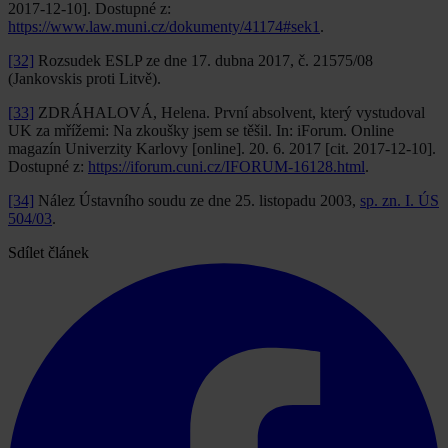
2017-12-10]. Dostupné z:
https://www.law.muni.cz/dokumenty/41174#sek1
.
[32]
Rozsudek ESLP ze dne 17. dubna 2017, č. 21575/08
(Jankovskis proti Litvě).
[33]
ZDRÁHALOVÁ, Helena. První absolvent, který vystudoval
UK za mřížemi: Na zkoušky jsem se těšil. In: iForum. Online
magazín Univerzity Karlovy [online]. 20. 6. 2017 [cit. 2017-12-10].
Dostupné z:
https://iforum.cuni.cz/IFORUM-16128.html
.
[34]
Nález Ústavního soudu ze dne 25. listopadu 2003,
sp. zn. I. ÚS
504/03
.
Sdílet článek