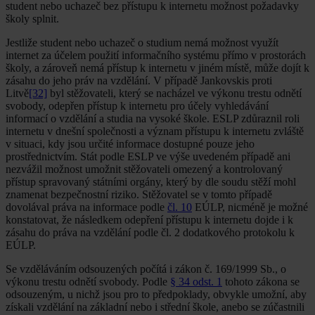
student nebo uchazeč bez přístupu k internetu možnost požadavky
školy splnit.
Jestliže student nebo uchazeč o studium nemá možnost využít
internet za účelem použití informačního systému přímo v prostorách
školy, a zároveň nemá přístup k internetu v jiném místě, může dojít k
zásahu do jeho práv na vzdělání. V případě Jankovskis proti
Litvě
[32]
byl stěžovateli, který se nacházel ve výkonu trestu odnětí
svobody, odepřen přístup k internetu pro účely vyhledávání
informací o vzdělání a studia na vysoké škole. ESLP zdůraznil roli
internetu v dnešní společnosti a význam přístupu k internetu zvláště
v situaci, kdy jsou určité informace dostupné pouze jeho
prostřednictvím. Stát podle ESLP ve výše uvedeném případě ani
nezvážil možnost umožnit stěžovateli omezený a kontrolovaný
přístup spravovaný státními orgány, který by dle soudu stěží mohl
znamenat bezpečnostní riziko. Stěžovatel se v tomto případě
dovolával práva na informace podle
čl. 10
EÚLP, nicméně je možné
konstatovat, že následkem odepření přístupu k internetu dojde i k
zásahu do práva na vzdělání podle čl. 2 dodatkového protokolu k
EÚLP.
Se vzděláváním odsouzených počítá i zákon č. 169/1999 Sb., o
výkonu trestu odnětí svobody. Podle
§ 34 odst. 1
tohoto zákona se
odsouzeným, u nichž jsou pro to předpoklady, obvykle umožní, aby
získali vzdělání na základní nebo i střední škole, anebo se zúčastnili