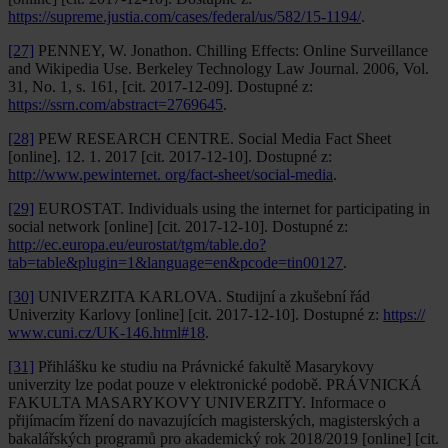
https://supreme.justia.com/cases/federal/us/582/15-1194/
.
[27]
PENNEY, W. Jonathon. Chilling Effects: Online Surveillance
and Wikipedia Use. Berkeley Technology Law Journal. 2006, Vol.
31, No. 1, s. 161, [cit. 2017-12-09]. Dostupné z:
https://ssrn.com/abstract=2769645
.
[28]
PEW RESEARCH CENTRE. Social Media Fact Sheet
[online]. 12. 1. 2017 [cit. 2017-12-10]. Dostupné z:
http://www.pewinternet. org/fact-sheet/social-media
.
[29]
EUROSTAT. Individuals using the internet for participating in
social network [online] [cit. 2017-12-10]. Dostupné z:
http://ec.europa.eu/eurostat/tgm/table.do?
tab=table&plugin=1&language=en&pcode=tin00127
.
[30]
UNIVERZITA KARLOVA. Studijní a zkušební řád
Univerzity Karlovy [online] [cit. 2017-12-10]. Dostupné z:
https://
www.cuni.cz/UK-146.html#18
.
[31]
Přihlášku ke studiu na Právnické fakultě Masarykovy
univerzity lze podat pouze v elektronické podobě. PRÁVNICKÁ
FAKULTA MASARYKOVY UNIVERZITY. Informace o
přijímacím řízení do navazujících magisterských, magisterských a
bakalářských programů pro akademický rok 2018/2019 [online] [cit.