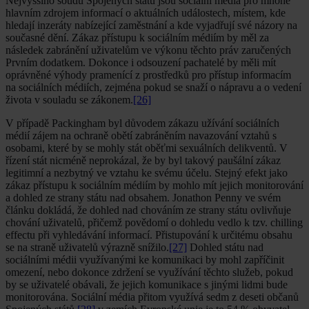
Nejvyššího soudu Spojených států jsou sociální média pro mnohé
hlavním zdrojem informací o aktuálních událostech, místem, kde
hledají inzeráty nabízející zaměstnání a kde vyjadřují své názory na
současné dění. Zákaz přístupu k sociálním médiím by měl za
následek zabránění uživatelům ve výkonu těchto práv zaručených
Prvním dodatkem. Dokonce i odsouzení pachatelé by měli mít
oprávněné výhody pramenící z prostředků pro přístup informacím
na sociálních médiích, zejména pokud se snaží o nápravu a o vedení
života v souladu se zákonem.
[26]
V případě Packingham byl důvodem zákazu užívání sociálních
médií zájem na ochraně obětí zabráněním navazování vztahů s
osobami, které by se mohly stát oběťmi sexuálních delikventů. V
řízení stát nicméně neprokázal, že by byl takový paušální zákaz
legitimní a nezbytný ve vztahu ke svému účelu. Stejný efekt jako
zákaz přístupu k sociálním médiím by mohlo mít jejich monitorování
a dohled ze strany státu nad obsahem. Jonathon Penny ve svém
článku dokládá, že dohled nad chováním ze strany státu ovlivňuje
chování uživatelů, přičemž povědomí o dohledu vedlo k tzv. chilling
effectu při vyhledávání informací. Přistupování k určitému obsahu
se na straně uživatelů výrazně snížilo.
[27]
Dohled státu nad
sociálními médii využívanými ke komunikaci by mohl zapříčinit
omezení, nebo dokonce zdržení se využívání těchto služeb, pokud
by se uživatelé obávali, že jejich komunikace s jinými lidmi bude
monitorována. Sociální média přitom využívá sedm z deseti občanů