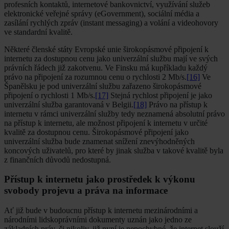
profesních kontaktů, internetové bankovnictví, využívání služeb
elektronické veřejné správy (eGovernment), sociální média a
zasílání rychlých zpráv (instant messaging) a volání a videohovory
ve standardní kvalitě.
Některé členské státy Evropské unie širokopásmové připojení k
internetu za dostupnou cenu jako univerzální službu mají ve svých
právních řádech již zakotvenu. Ve Finsku má kupříkladu každý
právo na připojení za rozumnou cenu o rychlosti 2 Mb/s.
[16]
Ve
Španělsku je pod univerzální službu zařazeno širokopásmové
připojení o rychlosti 1 Mb/s.
[17]
Stejná rychlost připojení je jako
univerzální služba garantovaná v Belgii.
[18]
Právo na přístup k
internetu v rámci univerzální služby tedy neznamená absolutní právo
na přístup k internetu, ale možnost připojení k internetu v určité
kvalitě za dostupnou cenu. Širokopásmové připojení jako
univerzální služba bude znamenat snížení znevýhodněných
koncových uživatelů, pro které by jinak služba v takové kvalitě byla
z finančních důvodů nedostupná.
Přístup k internetu jako prostředek k výkonu
svobody projevu a práva na informace
Ať již bude v budoucnu přístup k internetu mezinárodními a
národními lidskoprávními dokumenty uznán jako jedno ze
základních práv, či nikoliv, již nyní je nepochybné, že internet slouží