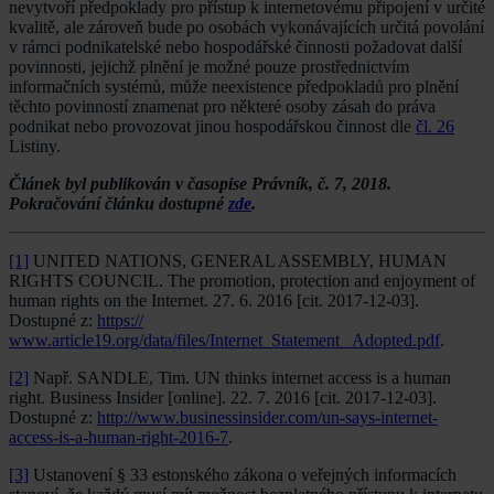
nevytvoří předpoklady pro přístup k internetovému připojení v určité
kvalitě, ale zároveň bude po osobách vykonávajících určitá povolání
v rámci podnikatelské nebo hospodářské činnosti požadovat další
povinnosti, jejichž plnění je možné pouze prostřednictvím
informačních systémů, může neexistence předpokladů pro plnění
těchto povinností znamenat pro některé osoby zásah do práva
podnikat nebo provozovat jinou hospodářskou činnost dle
čl. 26
Listiny.
Článek byl publikován v časopise Právník, č. 7, 2018.
Pokračování článku dostupné
zde
.
[1]
UNITED NATIONS, GENERAL ASSEMBLY, HUMAN
RIGHTS COUNCIL. The promotion, protection and enjoyment of
human rights on the Internet. 27. 6. 2016 [cit. 2017-12-03].
Dostupné z:
https://
www.article19.org/data/files/Internet_Statement_ Adopted.pdf
.
[2]
Např. SANDLE, Tim. UN thinks internet access is a human
right. Business Insider [online]. 22. 7. 2016 [cit. 2017-12-03].
Dostupné z:
http://www.businessinsider.com/un-says-internet-
access-is-a-human-right-2016-7
.
[3]
Ustanovení § 33 estonského zákona o veřejných informacích