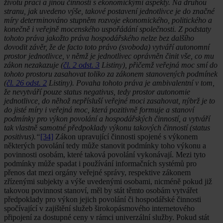
životu prací a jinou činností s ekonomickými aspekty. Na druhou
stranu, jak uvedeno výše, takové postavení jednotlivce je do značné
míry determinováno stupněm rozvoje ekonomického, politického a
konečně i veřejně mocenského uspořádání společnosti. Z podstaty
tohoto práva jakožto práva hospodářského nelze bez dalšího
dovodit závěr, že de facto toto právo (svoboda) vytváří autonomní
prostor jednotlivce, v němž je jednotlivec oprávněn činit vše, co mu
zákon nezakazuje (
čl. 2 odst. 3
Listiny), přičemž veřejná moc smí do
tohoto prostoru zasahovat toliko za zákonem stanovených podmínek
(
čl. 26 odst. 2
Listiny). Povaha tohoto práva je ambivalentní v tom,
že nevytváří pouze status negativus, tedy prostor autonomie
jednotlivce, do něhož nepřísluší veřejné moci zasahovat, nýbrž je to
do jisté míry i veřejná moc, která pozitivně formuje a stanoví
podmínky pro výkon povolání a hospodářských činností, a vytváří
tak vlastně samotné předpoklady výkonu takových činností (status
positivus).“
[34]
Zákon upravující činnosti spojené s výkonem
některých povolání tedy může stanovit podmínky toho výkonu a
povinnosti osobám, které taková povolání vykonávají. Mezi tyto
podmínky může spadat i používání informačních systémů pro
přenos dat mezi orgány veřejné správy, respektive zákonem
zřízenými subjekty a výše uvedenými osobami, nicméně pokud již
takovou povinnost stanoví, měl by stát těmto osobám vytvářet
předpoklady pro výkon jejich povolání či hospodářské činnosti
spočívající v zajištění služeb širokopásmového internetového
připojení za dostupné ceny v rámci univerzální služby. Pokud stát