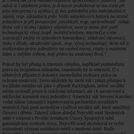
že člověk tak bývá netoliko objektem společenských ,poměrů‘, ale
stává se i objektem práva, je-li nucen podrobovat se mu zcela při
jeho interpretaci a aplikaci, tj. bez zohlednění jeho individuálních
zájmů, resp. základních práv. Vedle subjektivních faktorů na straně
jednotlivce je při posuzování ‚obvyklosti, resp. oprávněnosti‘ výdaje
třeba vzít v úvahu i faktory objektivní, mezi ty mimo jiné patří
technologický vývoj (např. mobilní telefony, internet) a s ním
související změny ve způsobech komunikace, získávaní informací,
styku s úřady, sdružování apod., resp. vývoj technologií, skrze niž je
realizováno právo jednotlivce na osobní rozvoj, vztahy s ostatními
lidmi a vnějším světem, tedy právo na soukromý život.“
Pokud by byl přístup k internetu odepřen, například podmíněním
práva na bezplatnou obhajobu, znamenalo by to omezení, či v
některých případech dokonce znemožnění realizace práva na
ochranu soukromí. Tento následek by mohl mít i zákaz přístupu k
sociálním médiím tak jako v případě Packingham, neboť sociální
média neslouží pouze k získávání informací, ale i k navazování a
udržování kontaktů mezi jednotlivci. Americký stát Severní Karolína
vydal zákon zakazující registrovaným pachatelům sexuálních
trestných činů proti nezletilým využívat sociální sítě, které umožňují
členství i dětem. Takový zákon shledal Nejvyšší soud Spojených
států v rozporu s Prvním dodatkem Ústavy Spojených států
garantujícímu svobodu slova. Nejvyšší soud akcentoval ve svém
rozhodnutí význam sociálních médií v moderní době. Podle