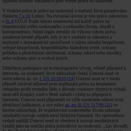
zajištění ochrany základních práv včetně práva na soukromí.
V českém právu je právo na soukromý a rodinný život garantováno
článkem
7 a 10
Listiny. Na evropské úrovni je toto právo zakotveno
v
čl. 8
EÚLP. Podle tohoto ustanovení má každý právo na
respektování svého soukromého a rodinného života, obydlí a
korespondence. Státní orgán nemůže do výkonu tohoto práva
zasahovat kromě případů, kdy je to v souladu se zákonem a
nezbytné v demokratické společnosti v zájmu národní bezpečnosti,
veřejné bezpečnosti, hospodářského blahobytu země, ochrany
pořádku a předcházení zločinnosti, ochrany zdraví nebo morálky
nebo ochrany práv a svobod jiných.
Důležitost participace na technologickém vývoji, včetně připojení k
internetu, na soukromý život zdůrazňuje český Ústavní soud ve
svém nálezu sp. zn.
I. ÚS 22/2010
.
[24]
Ústavní soud se v tomto
případě zabýval stížností proti nepřiznání práva na bezplatnou
obhajobu podle trestního řádu z důvodu existence zbytných výdajů,
mezi něž Krajský soud v Brně zařadil i výdaj za připojení k
internetu. Ústavní soud připomněl ve výše uvedeném nálezu svoji
předchozí judikaturu, a sice nález
sp. zn. II. ÚS 517/99
,
[25]
ve
kterém zdůrazňuje, že respektování soukromého života zahrnuje
umožnění rozvoje vztahů mezi lidskými bytostmi. Na oprávněnost
výdajů nahlíží Ústavní soud se zřetelem k rozvoji mezilidských
vztahů jako na součást práva jednotlivce na soukromí.
„Lze dovodit,