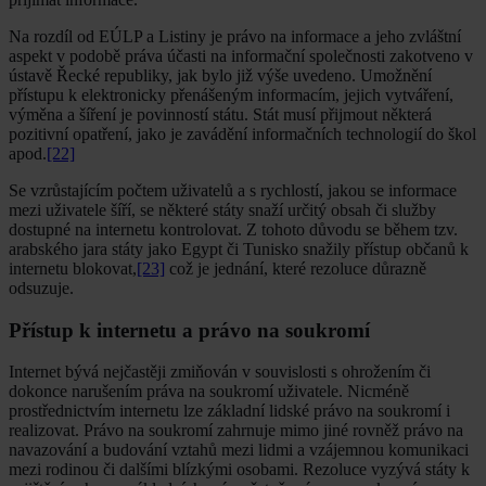
Na rozdíl od EÚLP a Listiny je právo na informace a jeho zvláštní
aspekt v podobě práva účasti na informační společnosti zakotveno v
ústavě Řecké republiky, jak bylo již výše uvedeno. Umožnění
přístupu k elektronicky přenášeným informacím, jejich vytváření,
výměna a šíření je povinností státu. Stát musí přijmout některá
pozitivní opatření, jako je zavádění informačních technologií do škol
apod.
[22]
Se vzrůstajícím počtem uživatelů a s rychlostí, jakou se informace
mezi uživatele šíří, se některé státy snaží určitý obsah či služby
dostupné na internetu kontrolovat. Z tohoto důvodu se během tzv.
arabského jara státy jako Egypt či Tunisko snažily přístup občanů k
internetu blokovat,
[23]
což je jednání, které rezoluce důrazně
odsuzuje.
Přístup k internetu a právo na soukromí
Internet bývá nejčastěji zmiňován v souvislosti s ohrožením či
dokonce narušením práva na soukromí uživatele. Nicméně
prostřednictvím internetu lze základní lidské právo na soukromí i
realizovat. Právo na soukromí zahrnuje mimo jiné rovněž právo na
navazování a budování vztahů mezi lidmi a vzájemnou komunikaci
mezi rodinou či dalšími blízkými osobami. Rezoluce vyzývá státy k