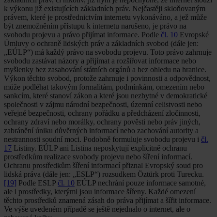
k výkonu již existujících základních práv. Nejčastěji skloňovaným
právem, které je prostřednictvím internetu vykonáváno, a jež může
být znemožněním přístupu k internetu narušeno, je právo na
svobodu projevu a právo přijímat informace. Podle
čl. 10
Evropské
Úmluvy o ochraně lidských práv a základních svobod (dále jen:
„EÚLP“) má každý právo na svobodu projevu. Toto právo zahrnuje
svobodu zastávat názory a přijímat a rozšiřovat informace nebo
myšlenky bez zasahování státních orgánů a bez ohledu na hranice.
Výkon těchto svobod, protože zahrnuje i povinnosti a odpovědnost,
může podléhat takovým formalitám, podmínkám, omezením nebo
sankcím, které stanoví zákon a které jsou nezbytné v demokratické
společnosti v zájmu národní bezpečnosti, územní celistvosti nebo
veřejné bezpečnosti, ochrany pořádku a předcházení zločinnosti,
ochrany zdraví nebo morálky, ochrany pověsti nebo práv jiných,
zabránění úniku důvěrných informací nebo zachování autority a
nestrannosti soudní moci. Podobně formuluje svobodu projevu i
čl.
17
Listiny. EÚLP ani Listina neposkytují explicitně ochranu
prostředkům realizace svobody projevu nebo šíření informací.
Ochranu prostředkům šíření informací přiznal Evropský soud pro
lidská práva (dále jen: „ESLP“) rozsudkem Öztürk proti Turecku.
[19]
Podle ESLP
čl. 10
EÚLP nechrání pouze informace samotné,
ale i prostředky, kterými jsou informace šířeny. Každé omezení
těchto prostředků znamená zásah do práva přijímat a šířit informace.
Ve výše uvedeném případě se ještě nejednalo o internet, ale o