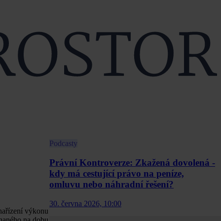
Podcasty
Právní Kontroverze: Zkažená dovolená -
kdy má cestující právo na peníze,
omluvu nebo náhradní řešení?
30. června 2026, 10:00
 nařízení výkonu
dnaného na dobu