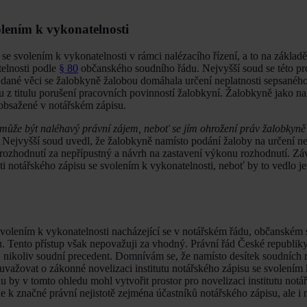
olením k vykonatelnosti
e svolením k vykonatelnosti v rámci nalézacího řízení, a to na základ
telnosti podle
§ 80
občanského soudního řádu. Nejvyšší soud se této pr
 dané věci se žalobkyně žalobou domáhala určení neplatnosti sepsanéh
u z titulu porušení pracovních povinností žalobkyní. Žalobkyně jako n
 obsažené v notářském zápisu.
ůže být naléhavý právní zájem, neboť se jím ohrožení práv žalobkyně a
Nejvyšší soud uvedl, že žalobkyně namísto podání žaloby na určení ne
 rozhodnutí za nepřípustný a návrh na zastavení výkonu rozhodnutí. Z
sti notářského zápisu se svolením k vykonatelnosti, neboť by to vedlo j
 svolením k vykonatelnosti nacházející se v notářském řádu, občanském
Tento přístup však nepovažuji za vhodný. Právní řád České republiky
on, nikoliv soudní precedent. Domnívám se, že namísto desítek soudních
 uvažovat o zákonné novelizaci institutu notářského zápisu se svolením 
by v tomto ohledu mohl vytvořit prostor pro novelizaci institutu notá
de k značné právní nejistotě zejména účastníků notářského zápisu, ale i 