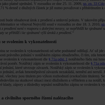
 jako platné ujednání. V rozsudku ze dne 25. 11. 2009,
sp. zn. 33 Cdo
0,71 % denně z dlužných částek je již nutno považovat s přihlédnutím k
osti bude obsahovat úrok z prodlení a smluvní pokutu. V takovém příp
roblematice se věnoval Nejvyšší soud v rozsudku ze dne 18. 3. 2010,
sp
 z prodlení není v rozporu s dobrými mravy, se nepřihlíží ke sjednané 
 se přihlíží i ke sjednané výši úroků z prodlení.“
 se svolením k vykonatelnosti
pisu se svolením k vykonatelnosti od sebe podstatně odlišují. Ať už jde
nosti právního jednání v notářském zápisu obsaženého, či tím, zda hmo
 se svolením k vykonatelnosti dle
§ 71a odst. 1
notářského řádu má hmo
rávní poměr. Notářský zápis se svolením k vykonatelnosti dle
§ 71a ods
í jednání, které utvrzuje závazek. Notářský zápis se svolením k vykona
o jednání, avšak hmotněprávní závazek nezakládá, nemění ani neruší. 
né, všechny jsou titulem pro výkon rozhodnutí (exekučním titulem). Se
především na skutkové situaci mezi dlužníkem a věřitelem a na notáři, 
é klady, zápory a důsledky sepsání notářského zápisu se svolením k vy
a civilního sporného řízení nalézacího