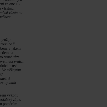
ní ze dne 13.
 vlastnicí
ávněné vázán na
tečnost
 jenž je
 Exekuce či
sobem, v jakém
hledem na
ko druhá fáze
ovení upravující
dních letech
. Ve stěžejním
ud
kutečné
st uplatnit
řízení výkonu
notářský zápis
ním poměrům