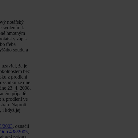
ový notářský
se svolením k
adené hmotným
notářský zápis
ebo třeba
vyššího soudu a
 uzavřel, že je
 okolnostem bez
oku z prodlení
 rozsudku ze dne
dne 23. 4. 2008,
 daném případě
k z prodlení ve
stran. Naproti
 i když jej
88/2003
, označil
3 Odo 438/2005
,
mluvní pokuta