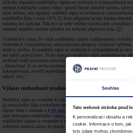
Ačkoliv sepsáním notářského zápisu se svolením k vykonatelnosti moh
sepsání notářského zápisu vůbec sporné řízení ohledně nároku, který j
jinak řečeno, zda sepsaný notářský zápis se svolením k vykonatelnost
notářského řádu z roku 1871
[1]
bylo přípustné podat žalobu ohledně 
námitku res iudicata. Tím byl od sebe odlišen soudní smír a notářský 
ohledně stejného nároku námitka res iudicata přípustná byla.
[2]
Vzhledem k tomu, že vztah notářského zápisu a přípustnosti civilního 
svolením k vykonatelnosti, není právními předpisy výslovně vyřešen,
došel k závěru, že notářský zápis se svolením k vykonatelnosti je sic
ani nabýt právní moci. Proto sepsaný notářský zápis nepředstavuje př
nedávné době potvrzeno usnesením Nejvyššího soudu ze dne 11. 2. 
„Skutečnost, že se osoba povinná zavázala poskytnout oprávněné oso
vykonatelnosti, rovněž nepředstavuje překážku, která by bránila proj
takové věci.“
Výkon rozhodnutí (exekuce) na základě notářského zá
Souhlas
Notářský zápis se svolením k vykonatelnosti je podle
§ 274 odst. 1 pí
d)
exekučního řádu exekučním titulem; tedy je listinou, na základě kte
Tato webová stránka použív
zápisu však v souladu s
§ 98 odst. 2
notářského řádu zůstává uschován
opis stejnopisu notářského zápisu. Vyvstává tak otázka, zda titulem pr
K personalizaci obsahu a re
notářského zápisu se svolením k vykonatelnosti, respektive na základě
cookie. Informace o tom, jak
veřejnost zastává názor, že pouze v případě stejnopisu notářského záp
tyto údaje mohou zkombinovat