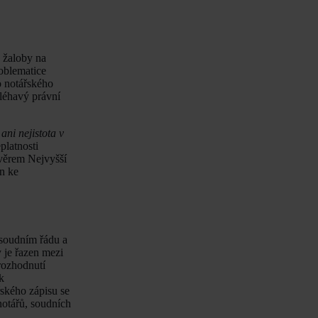
ě žaloby na
oblematice
o notářského
aléhavý právní
ni nejistota v
platnosti
ávěrem Nejvyšší
en ke
 soudním řádu a
 je řazen mezi
 rozhodnutí
k
řského zápisu se
notářů, soudních