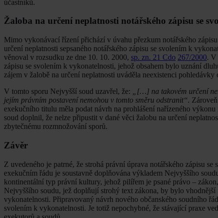
účastníků.
Žaloba na určení neplatnosti notářského zápisu se sv
Mimo vykonávací řízení přichází v úvahu přezkum notářského zápisu s
určení neplatnosti sepsaného notářského zápisu se svolením k vykona
věnoval v rozsudku ze dne 10. 10. 2000,
sp. zn. 21 Cdo
267/2000
. V
zápisu se svolením k vykonatelnosti, jehož obsahem bylo uznání dluh
zájem v žalobě na určení neplatnosti uváděla neexistenci pohledávky
V tomto sporu Nejvyšší soud uzavřel, že:
„[…] na takovém určení nem
jejím právním postavení nemohou v tomto směru odstranit“.
Zároveň 
exekučního titulu měla podat návrh na prohlášení nařízeného výkonu
soud doplnil, že nelze připustit v dané věci žalobu na určení neplatno
zbytečnému rozmnožování sporů.
Závěr
Z uvedeného je patrné, že strohá právní úprava notářského zápisu se
exekučním řádu je soustavně doplňována výkladem Nejvyššího soudu. 
kontinentální typ právní kultury, jehož pilířem je psané právo – zák
Nejvyššího soudu, jež doplňují strohý text zákona, by bylo vhodnější
vykonatelnosti. Připravovaný návrh nového občanského soudního řádu 
svolením k vykonatelnosti. Je totiž nepochybné, že stávající praxe ve
exekutorů a soudů.