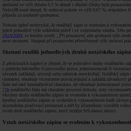
sjednaná ve výši zhruba 0,5 % denně z dlužné částky byla posuzována
Nejvyšší soud shrnul, že smluvní pokutu ve výši 0,67 %, respektive 
případu za neplatně ujednanou.
Nebude úplně neobvyklé, že notářský zápis se svolením k vykonateln
jejich jednotlivé výše zohlednit právě i ve vzájemném vztahu. Této p
2924/2009
, ve kterém uvedl:
„Při posouzení, zda sjednaná výše úroků
mezi stranami. Naopak při posuzování přiměřenosti výše smluvní pokuty
Shrnutí rozdílů jednotlivých druhů notářského zápisu
Z předchozích kapitol je zřejmé, že se jednotlivé druhy notářského zá
z pohledu hmotného či procesního práva, jednostrannosti či vícestran
závazek zakládají, utvrzují nebo nikterak neovlivňují. Notářský zápis
charakter, obsahuje vícestranné právní jednání a zakládá závazkový p
řádu má také hmotněprávní charakter, ale obsahuje jednostranné právn
71b
notářského řádu má charakter procesní dohody, tedy vícestrannéh
všechny druhy notářského zápisu se svolením k vykonatelnosti společ
kterého notářského zápisu se svolením k vykonatelnosti bude záviset 
účastníkům poučovací povinnost a měl by účastníkům vysvětlit vešker
zvolit druh notářského zápisu, který nejlépe řeší danou situaci.
Vztah notářského zápisu se svolením k vykonatelnosti 