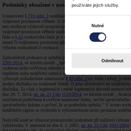
Podmínky obsažené v notářském zápisu
používáte jejich služby.
Ustanovení
§ 71b odst. 3
notářského řádu explicitně umožňuje obsáhn
Výběr
vzájemné povinnosti věřitele. U zbývajících dvou druhů notářského zá
Nutné
souhlasu
tuto možnost výslovně neupravuje. V jejich případě se postupuje pod
vzájemné povinnosti věřitele můžou obsahovat všechny druhy notářsk
řádu a
§ 43
exekučního řádu je v rámci soudního výkonu rozhodnutí i
nastal či vzájemnou povinnost splnil. Učinit tak lze listinou vydano
výkonu rozhodnutí či exekuce.
Způsobilosti prokazovat splnění podmínek veřejnou a soukromou listi
Odmítnout
2201/2014
, ve kterém uvedl:
„Splnění vzájemné povinnosti, popřípadě
vydanou nebo ověřenou státním orgánem nebo notářem (nikoli soudním
orgánem nebo notářem) sama o sobě není způsobilá prokázat splnění 
vyhovuje požadavkům ustanovení
§ 43 odst. 2
ex. řádu i tehdy, jest
podpis dlužníka na soukromé listině, či jeho účastenství na notářské
dlužníka. Ta však z legitimních i méně legitimních důvodů nemusí být
dne 29. 7. 2014,
sp. zn. 21 Cdo
1129/2014
, ve kterém uvedl:
„Nedost
součinnost potřebnou k ověření soukromé listiny, nečiní oprávněného
oprávněného žaloba o určení, že se podmínka splnila.“
V tomto rozho
notářském zápisu se svolením k vykonatelnosti nelze prokázat notář
Nejvyšší soud se věnoval prokazování podmínek při nařízení výkonu r
vyklizením. V usnesení ze dne 4. 2. 2005,
sp. zn. 21 Cdo
1691/2004
N
byt podmíněno tím, že oprávněný předem v určené lhůtě oznámí povin