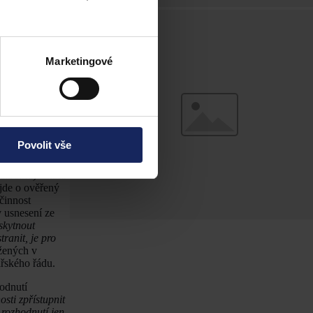
ložení času či
notářský řád
Marketingové
 času či
o soudního
 doložený čas
m soudního
1 Cdo
Povolit vše
 jen listinou
ež státním
ukromá) listina
jde o ověřený
činnost
v usnesení ze
skytnout
ranit, je pro
žených v
řského řádu.
odnutí
sti zpřístupnit
rozhodnutí jen