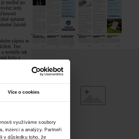
a je možné po
rovést; tedy
činnosti
ožné uplatnit
ásledné žalobě
řském zápisu se
íciletí. Ten
, a nemůže tak
nutí bylo v
vedl:
e se svolením k
projednání
Více o cookies
40 odst. 1 písm.
l notářského
ého zápisu nebo
ejnopisu
ěvnosti využíváme soubory
exekuci. Odborná
, inzerci a analýzy. Partneři
li v důsledku toho, že