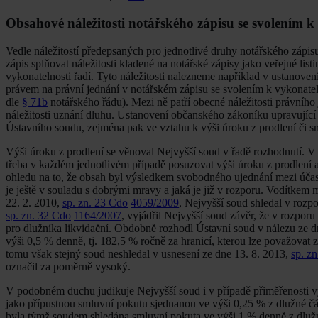
Obsahové náležitosti notářského zápisu se svolením k
Vedle náležitostí předepsaných pro jednotlivé druhy notářského zápi
zápis splňovat náležitosti kladené na notářské zápisy jako veřejné lis
vykonatelnosti řadí. Tyto náležitosti nalezneme například v ustanoven
právem na právní jednání v notářském zápisu se svolením k vykonatel
dle
§ 71b
notářského řádu). Mezi ně patří obecné náležitosti právního 
náležitosti uznání dluhu. Ustanovení občanského zákoníku upravující
Ústavního soudu, zejména pak ve vztahu k výši úroku z prodlení či s
Výši úroku z prodlení se věnoval Nejvyšší soud v řadě rozhodnutí. V
třeba v každém jednotlivém případě posuzovat výši úroku z prodlení 
ohledu na to, že obsah byl výsledkem svobodného ujednání mezi účast
je ještě v souladu s dobrými mravy a jaká je již v rozporu. Vodítkem
22. 2. 2010,
sp. zn. 23 Cdo
4059/2009
, Nejvyšší soud shledal v rozp
sp. zn. 32 Cdo
1164/2007
, vyjádřil Nejvyšší soud závěr, že v rozpor
pro dlužníka likvidační. Obdobně rozhodl Ústavní soud v nálezu ze d
výši 0,5 % denně, tj. 182,5 % ročně za hranicí, kterou lze považovat
tomu však stejný soud neshledal v usnesení ze dne 13. 8. 2013,
sp
. z
označil za poměrně vysoký.
V podobném duchu judikuje Nejvyšší soud i v případě přiměřenosti v
jako přípustnou smluvní pokutu sjednanou ve výši 0,25 % z dlužné č
byla týmž soudem shledána smluvní pokuta ve výši 1 % denně z dluž