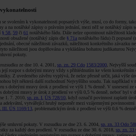
 vykonatelnosti
su se svolením k vykonatelnosti popsaných výše, musí, co do formy, tak
tiny a na notářské zápisy o právním jednání, mezi něž se notářský zápis 
í
§ 58
,
59
či
61
notářského řádu. Dále nelze opominout náležitosti kl
nosti obsažené (notářský zápis dle
§ 71a
notářského řádu) či popsané (
jednání, obecné náležitosti závazků, náležitosti konkrétního závazku n
 tyto náležitosti jsou doplňována a vykládána bohatou judikaturou Nej
mluvní pokuty.
 rozsudku ze dne 10. 4. 2001,
sp. zn. 29 Cdo
1583/2000
, Nejvyšší soud
a její rozpor s dobrými mravy vždy s přihlédnutím ke všem konkrétním
níky. Z uvedeného závěru vyplývá, že nelze přesně určit, jaká výše úr
 mohou být některá další rozhodnutí Nejvyššího soudu. Tak například v
oru s dobrými mravy úrok z prodlení ve výši 1 % denně. V usnesení ze 
u s dobrými mravy je úrok z prodlení ve výši 0,5 % denně, neboť byl v
ne 1. 7. 2010,
sp. zn. I.
ÚS 728/10
, když označil povinnost zaplatit úro
 za adekvátní, vytvářející hrubý nepoměr mezi vzájemnými povinnostmi 
n. III. ÚS 1169/13
, problematickým úrok z prodlení ve výši 0,6 % denně,
ýše smluvní pokuty. V rozsudku ze dne 23. 6. 2004,
sp
. zn. 33 Odo 5
ástky za každý den prodlení. V rozsudku ze dne 30. 6. 2018,
sp
. zn. 3
né částky ujednáním neplatným pro rozpor s dobrými mravy, zatímco s