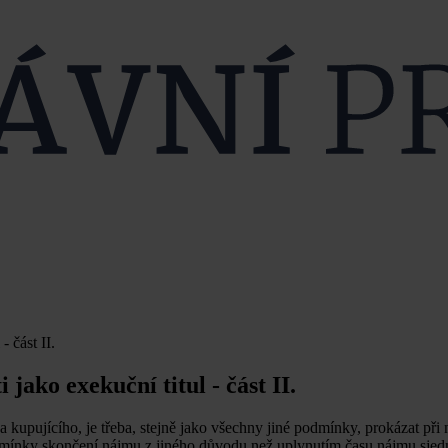
 část II.
jako exekuční titul - část II.
a kupujícího, je třeba, stejně jako všechny jiné podmínky, prokázat při
podmínky skončení nájmu z jiného důvodu než uplynutím času nájmu sje