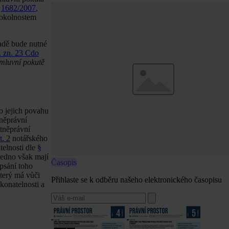
1682/2007
,
 okolnostem
adě bude nutné
. zn. 23 Cdo
smluvní pokutě
 o jejich povahu
tněprávní
tněprávní
t. 2
notářského
telnosti dle
§
Jedno však mají
Časopis
psání toho
který má vůči
Přihlaste se k odběru našeho elektronického časopisu
konatelnosti a