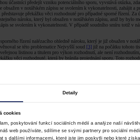
ou účastníci předejít vzniku potenciálního sporu, vyvstává otázka, zd
e obsažen v notářském zápisu se svolením k vykonatelnosti, zahájit a p
i představuje překážku věci rozhodnuté pro případné sporné řízení. Za ú
stejného nároku, který byl obsažen v notářském zápisu, aniž by bylo m
zápis se svolením k vykonatelnosti. V případě soudního smíru totiž v n
sporného řízení nalézacího ohledně nároku, který je již obsažen v notá
 věnoval se této problematice Nejvyšší soud
[3]
již na počátku tohoto tis
e veřejnou listinou a titulem pro výkon rozhodnutí, ale není rozhodnutím
ekážku věci rozhodnuté, která by bránila projednání sporu. Toto rozhod
2015,
sp. zn. 31 Cdo
2184/2013
, ve kterém Nejvyšší soud krom jiného u
bě stanovené plnění a že dohoda o tom byla uvedena v notářském zápis
ednání sporu o stejné plnění před orgánem, do jehož pravomoci náleží 
pisu se svolením k vykonatelnosti
Detaily
sm. e)
občanského soudního řádu titulem pro výkon rozhodnutí a dle
§ 
ré lze nařídit a provést soudní výkon rozhodnutí nebo exekuci. Originá
á cookies
 v kovové skříni notáře. Účastníkům je možné vydat stejnopis notářsk
o výkon rozhodnutí, respektive exekučním titulem, je stejnopis i opis st
klam, poskytování funkcí sociálních médií a analýze naší návšt
 kterého z nich lze nařídit a provést soudní výkon rozhodnutí či vést 
 náš web používáte, sdílíme se svými partnery pro sociální média
isu lze vést výkon rozhodnutí.
[4]
 s dalšími informacemi, které jste jim poskytli nebo které získa