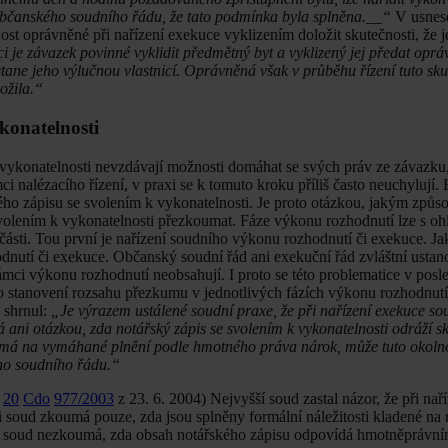
bčanského soudního řádu, že tato podmínka byla splněna.__“
V usnese
t oprávněné při nařízení exekuce vyklizením doložit skutečnosti, že je
 je závazek povinné vyklidit předmětný byt a vyklizený jej předat opr
ne jeho výlučnou vlastnicí. Oprávněná však v průběhu řízení tuto sku
ožila.“
konatelnosti
 vykonatelnosti nevzdávají možnosti domáhat se svých práv ze závazku,
 nalézacího řízení, v praxi se k tomuto kroku příliš často neuchylují.
ého zápisu se svolením k vykonatelnosti. Je proto otázkou, jakým způ
svolením k vykonatelnosti přezkoumat. Fáze výkonu rozhodnutí lze s o
části. Tou první je nařízení soudního výkonu rozhodnutí či exekuce. Ja
nutí či exekuce. Občanský soudní řád ani exekuční řád zvláštní ustan
mci výkonu rozhodnutí neobsahují. I proto se této problematice v posle
o stanovení rozsahu přezkumu v jednotlivých fázích výkonu rozhodnutí
 shrnul:
„Je výrazem ustálené soudní praxe, že při nařízení exekuce so
ani otázkou, zda notářský zápis se svolením k vykonatelnosti odráží s
emá na vymáhané plnění podle hmotného práva nárok, může tuto okolno
o soudního řádu.“
i
20
Cdo
977/2003
z 23. 6. 2004) Nejvyšší soud zastal názor, že při na
 soud zkoumá pouze, zda jsou splněny formální náležitosti kladené na 
utí soud nezkoumá, zda obsah notářského zápisu odpovídá hmotněpráv