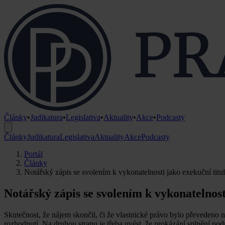
Články
•
Judikatura
•
Legislativa
•
Aktuality
•
Akce
•
Podcasty
Články
Judikatura
Legislativa
Aktuality
Akce
Podcasty
Portál
Články
Notářský zápis se svolením k vykonatelnosti jako exekuční titul -
Notářský zápis se svolením k vykonatelnosti 
Skutečnost, že nájem skončil, či že vlastnické právo bylo převedeno n
rozhodnutí. Na druhou stranu je třeba uvést, že prokázání splnění 