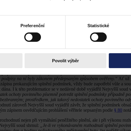
out do tzv. procesní dohody se svolením k vykonatelnosti podmínky, do
pisu se svolením k vykonatelnosti (
§ 71a odst. 1 a 2
notářského řádu) 
Preferenční
Statistické
le občanského práva hmotného. Lze tak shrnout, že podmínky, doložení
ého zápisu se svolením k vykonatelnosti. V souladu s
§ 262
občanskéh
 exekuce povinností oprávněného prokázat, že podmínka byla splněna,
u nebo ověřenou státním orgánem nebo notářem, a to ještě před nařízení
nou se věnoval Nejvyšší soud v usnesení ze dne 23. 7. 2014,
sp. zn. 2
Povolit výběr
 připravenost ke splnění vzájemné povinnosti, může oprávněný prokázat
 exekutorem); soukromá listina (tj. listina vyhotovená někým jiným n
(připravenost splnění) vzájemné povinnosti oprávněného. Uvedená (so
liže podpisy na ní byly zákonem předepsaným způsobem ověřeny.“
Ať už 
m zápisu prokazujícím splnění podmínek, vždy bude zapotřebí vůle a sou
 dána. I k této problematice se v nedávné době vyjádřil Nejvyšší soud 
atek ochoty povinného písemně potvrdit splnění podmínky případně po
 bezbranným; prostředkem, jak takový nedostatek ochoty povinného odst
dnutí zároveň Nejvyšší soud vyjádřil závěr, že splnění podmínek obsa
ským zápisem osvědčujícím prohlášení věřitele sepsaným podle
§ 80
notá
ozhodnutí nejen při vymáhání peněžitého plnění, ale i při výkonu rozh
ejvyšší soud shrnul:
„Je-li ve vykonávaném rozhodnutí splnění povinno
nému den a hodinu požadovaného zpřístupnění bytu, lze nařídit výkon 