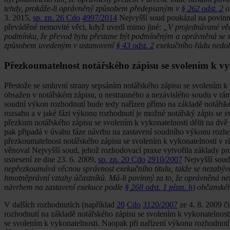
tehdy, prokáže-li oprávněný způsobem předepsaným v
§ 262 odst. 2
o
3. 2015,
sp. zn. 26 Cdo
4997/2014
Nejvyšší soud poukázal na povinnos
převáděné nemovité věci, když uvedl mimo jiné:
„V projednávané věci
podmínku, že převod bytu přestane být podmíněným a oprávněná se sta
způsobem uvedeným v ustanovení
§ 43 odst. 2
exekučního řádu nedol
Přezkoumatelnost notářského zápisu se svolením k vy
Přestože se smluvní strany sepsáním notářského zápisu se svolením k
obsažen v notářském zápisu, u nestranného a nezávislého soudu v rámci
soudní výkon rozhodnutí bude tedy nařízen přímo na základě notářsk
rozsahu a v jaké fázi výkonu rozhodnutí je možné notářský zápis se 
přezkum notářského zápisu se svolením k vykonatelnosti dělit na dvě 
pak připadá v úvahu fáze návrhu na zastavení soudního výkonu rozhod
přezkoumatelnost notářského zápisu se svolením k vykonatelnosti v rá
věnoval Nejvyšší soud, jehož rozhodovací praxe vytvořila základy pr
usnesení ze dne 23. 6. 2009,
sp. zn. 20 Cdo
2910/2007
Nejvyšší soud
nepřezkoumává věcnou správnost exekučního titulu, takže se nezabývá 
hmotněprávní vztahy účastníků. Má-li povinný za to, že oprávněná n
návrhem na zastavení exekuce podle
§ 268 odst. 1 písm. h)
občanskéh
V dalších rozhodnutích (například
20
Cdo
3120/2007
ze 4. 8. 2009 č
rozhodnutí na základě notářského zápisu se svolením k vykonatelnosti
se svolením k vykonatelnosti. Naopak při nařízení výkonu rozhodn