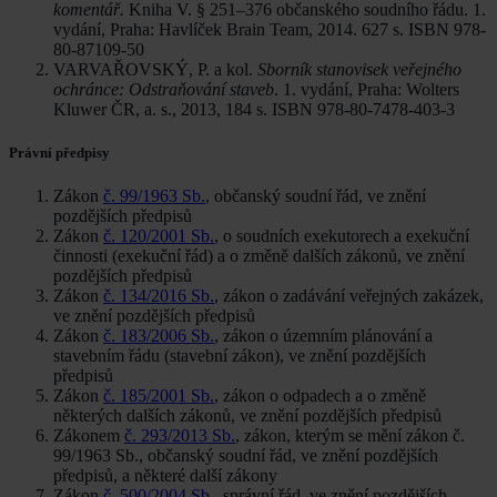
komentář.
Kniha V. § 251–376 občanského soudního řádu. 1.
vydání, Praha: Havlíček Brain Team, 2014. 627 s. ISBN 978-
80-87109-50
VARVAŘOVSKÝ, P. a kol.
Sborník stanovisek veřejného
ochránce: Odstraňování staveb
. 1. vydání, Praha: Wolters
Kluwer ČR, a. s., 2013, 184 s. ISBN 978-80-7478-403-3
Právní předpisy
Zákon
č. 99/1963 Sb.
, občanský soudní řád, ve znění
pozdějších předpisů
Zákon
č. 120/2001 Sb.
, o soudních exekutorech a exekuční
činnosti (exekuční řád) a o změně dalších zákonů, ve znění
pozdějších předpisů
Zákon
č. 134/2016 Sb.
, zákon o zadávání veřejných zakázek,
ve znění pozdějších předpisů
Zákon
č. 183/2006 Sb.
, zákon o územním plánování a
stavebním řádu (stavební zákon), ve znění pozdějších
předpisů
Zákon
č. 185/2001 Sb.
, zákon o odpadech a o změně
některých dalších zákonů, ve znění pozdějších předpisů
Zákonem
č. 293/2013 Sb.
, zákon, kterým se mění zákon č.
99/1963 Sb., občanský soudní řád, ve znění pozdějších
předpisů, a některé další zákony
Zákon
č. 500/2004 Sb.
, správní řád, ve znění pozdějších