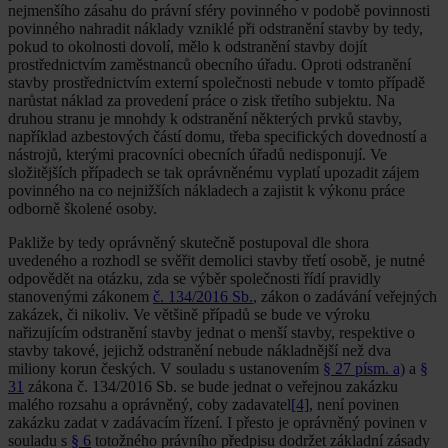
nejmenšího zásahu do právní sféry povinného v podobě povinnosti
povinného nahradit náklady vzniklé při odstranění stavby by tedy,
pokud to okolnosti dovolí, mělo k odstranění stavby dojít
prostřednictvím zaměstnanců obecního úřadu. Oproti odstranění
stavby prostřednictvím externí společnosti nebude v tomto případě
narůstat náklad za provedení práce o zisk třetího subjektu. Na
druhou stranu je mnohdy k odstranění některých prvků stavby,
například azbestových částí domu, třeba specifických dovedností a
nástrojů, kterými pracovníci obecních úřadů nedisponují. Ve
složitějších případech se tak oprávněnému vyplatí upozadit zájem
povinného na co nejnižších nákladech a zajistit k výkonu práce
odborně školené osoby.
Pakliže by tedy oprávněný skutečně postupoval dle shora
uvedeného a rozhodl se svěřit demolici stavby třetí osobě, je nutné
odpovědět na otázku, zda se výběr společnosti řídí pravidly
stanovenými zákonem
č. 134/2016 Sb.
, zákon o zadávání veřejných
zakázek, či nikoliv. Ve většině případů se bude ve výroku
nařizujícím odstranění stavby jednat o menší stavby, respektive o
stavby takové, jejichž odstranění nebude nákladnější než dva
miliony korun českých. V souladu s ustanovením
§ 27 písm. a)
a
§
31
zákona č. 134/2016 Sb. se bude jednat o veřejnou zakázku
malého rozsahu a oprávněný, coby zadavatel
[4]
, není povinen
zakázku zadat v zadávacím řízení. I přesto je oprávněný povinen v
souladu s
§ 6
totožného právního předpisu dodržet základní zásady