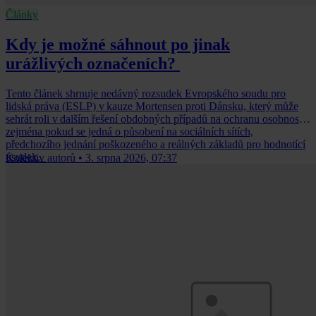
Články
Kdy je možné sáhnout po jinak
urážlivých označeních?
Tento článek shrnuje nedávný rozsudek Evropského soudu pro
lidská práva (ESLP) v kauze Mortensen proti Dánsku, který může
sehrát roli v dalším řešení obdobných případů na ochranu osobnosti,
zejména pokud se jedná o působení na sociálních sítích,
předchozího jednání poškozeného a reálných základů pro hodnotící
úsudek.
Kolektiv autorů
•
3. srpna 2026, 07:37