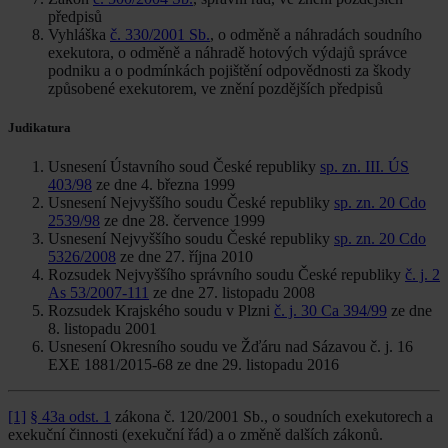
předpisů
Vyhláška
č. 330/2001 Sb.
, o odměně a náhradách soudního
exekutora, o odměně a náhradě hotových výdajů správce
podniku a o podmínkách pojištění odpovědnosti za škody
způsobené exekutorem, ve znění pozdějších předpisů
Judikatura
Usnesení Ústavního soud České republiky
sp. zn. III. ÚS
403/98
ze dne 4. března 1999
Usnesení Nejvyššího soudu České republiky
sp. zn. 20 Cdo
2539/98
ze dne 28. července 1999
Usnesení Nejvyššího soudu České republiky
sp. zn. 20 Cdo
5326/2008
ze dne 27. října 2010
Rozsudek Nejvyššího správního soudu České republiky
č. j. 2
As 53/2007-111
ze dne 27. listopadu 2008
Rozsudek Krajského soudu v Plzni
č. j. 30 Ca 394/99
ze dne
8. listopadu 2001
Usnesení Okresního soudu ve Žďáru nad Sázavou č. j. 16
EXE 1881/2015-68 ze dne 29. listopadu 2016
[1]
§ 43a odst. 1
zákona č. 120/2001 Sb., o soudních exekutorech a
exekuční činnosti (exekuční řád) a o změně dalších zákonů.