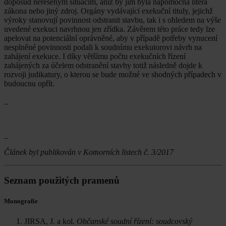
doposud neřešeným situacím, aniž by jim byla nápomocna litera
zákona nebo jiný zdroj. Orgány vydávající exekuční tituly, jejichž
výroky stanovují povinnost odstranit stavbu, tak i s ohledem na výše
uvedené exekuci navrhnou jen zřídka. Závěrem této práce tedy lze
apelovat na potenciální oprávněné, aby v případě potřeby vynucení
nesplněné povinnosti podali k soudnímu exekutorovi návrh na
zahájení exekuce. I díky většímu počtu exekučních řízení
zahájených za účelem odstranění stavby totiž následně dojde k
rozvoji judikatury, o kterou se bude možné ve shodných případech v
budoucnu opřít.
_
_
Článek byl publikován v Komorních listech č. 3/2017
Seznam použitých pramenů
Monografie
JIRSA, J. a kol.
Občanské soudní řízení: soudcovský