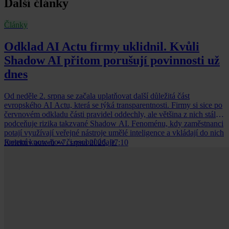
Další články
Články
Odklad AI Actu firmy uklidnil. Kvůli
Shadow AI přitom porušují povinnosti už
dnes
Od neděle 2. srpna se začala uplatňovat další důležitá část
evropského AI Actu, která se týká transparentnosti. Firmy si sice po
červnovém odkladu části pravidel oddechly, ale většina z nich stále
podceňuje rizika takzvané Shadow AI. Fenoménu, kdy zaměstnanci
potají využívají veřejné nástroje umělé inteligence a vkládají do nich
firemní know-how či osobní údaje.
Kolektiv autorů
•
7. srpna 2026, 07:10