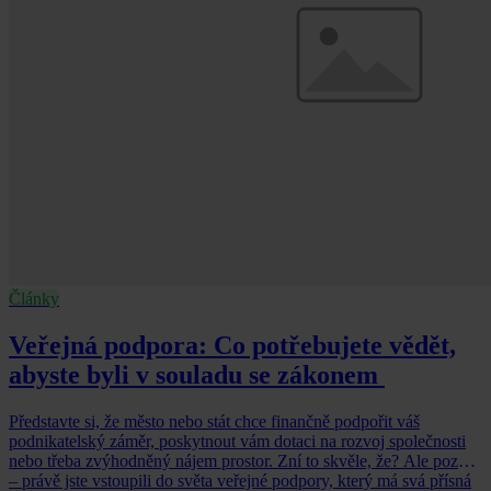
Články
Veřejná podpora: Co potřebujete vědět,
abyste byli v souladu se zákonem
Představte si, že město nebo stát chce finančně podpořit váš
podnikatelský záměr, poskytnout vám dotaci na rozvoj společnosti
nebo třeba zvýhodněný nájem prostor. Zní to skvěle, že? Ale pozor
– právě jste vstoupili do světa veřejné podpory, který má svá přísná