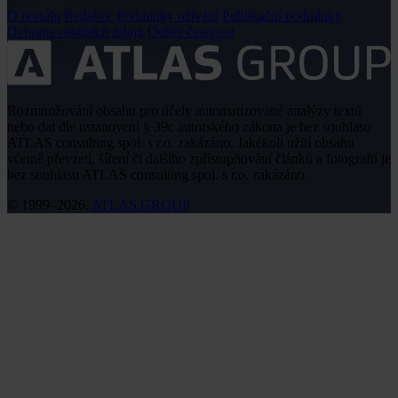
O portálu
Redakce
Podmínky užívání
Publikační podmínky
Ochrana osobních údajů
Odběr časopisu
Rozmnožování obsahu pro účely automatizované analýzy textů
nebo dat dle ustanovení § 39c autorského zákona je bez souhlasu
ATLAS consulting spol. s r.o. zakázáno. Jakékoli užití obsahu
včetně převzetí, šíření či dalšího zpřístupňování článků a fotografií je
bez souhlasu ATLAS consulting spol. s r.o. zakázáno.
© 1999–2026,
ATLAS GROUP