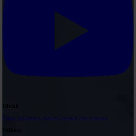
Obsah
Články
Judikatura
Legislativa
Aktuality
Akce
Podcasty
Odkazy