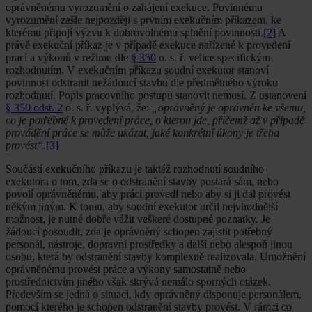
oprávněnému vyrozumění o zahájení exekuce. Povinnému
vyrozumění zašle nejpozději s prvním exekučním příkazem, ke
kterému připojí výzvu k dobrovolnému splnění povinnosti.
[2]
A
právě exekuční příkaz je v případě exekuce nařízené k provedení
prací a výkonů v režimu dle
§ 350
o. s. ř. velice specifickým
rozhodnutím. V exekučním příkazu soudní exekutor stanoví
povinnost odstranit nežádoucí stavbu dle předmětného výroku
rozhodnutí. Popis pracovního postupu stanovit nemusí. Z ustanovení
§ 350 odst. 2
o. s. ř. vyplývá, že:
„oprávněný je oprávněn ke všemu,
co je potřebné k provedení práce, o kterou jde, přičemž až v případě
provádění práce se může ukázat, jaké konkrétní úkony je třeba
provést“
.
[3]
Součástí exekučního příkazu je taktéž rozhodnutí soudního
exekutora o tom, zda se o odstranění stavby postará sám, nebo
povolí oprávněnému, aby práci provedl nebo aby si ji dal provést
někým jiným. K tomu, aby soudní exekutor určil nejvhodnější
možnost, je nutné dobře vážit veškeré dostupné poznatky. Je
žádoucí posoudit, zda je oprávněný schopen zajistit potřebný
personál, nástroje, dopravní prostředky a další nebo alespoň jinou
osobu, která by odstranění stavby komplexně realizovala. Umožnění
oprávněnému provést práce a výkony samostatně nebo
prostřednictvím jiného však skrývá nemálo sporných otázek.
Především se jedná o situaci, kdy oprávněný disponuje personálem,
pomocí kterého je schopen odstranění stavby provést. V rámci co