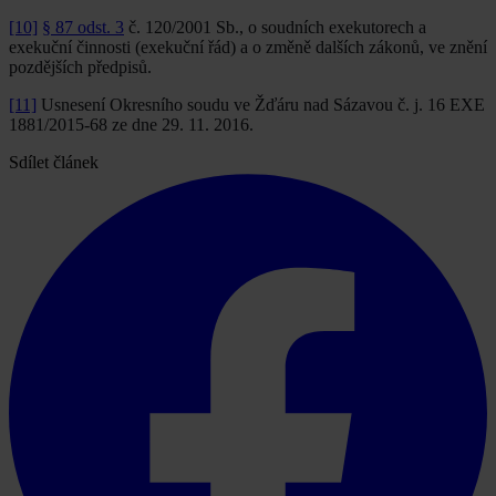
[10]
§ 87 odst. 3
č. 120/2001 Sb., o soudních exekutorech a
exekuční činnosti (exekuční řád) a o změně dalších zákonů, ve znění
pozdějších předpisů.
[11]
Usnesení Okresního soudu ve Žďáru nad Sázavou č. j. 16 EXE
1881/2015-68 ze dne 29. 11. 2016.
Sdílet článek