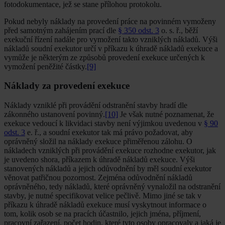
fotodokumentace, jež se stane přílohou protokolu.
Pokud nebyly náklady na provedení práce na povinném vymoženy
před samotným zahájením prací dle
§ 350 odst. 3
o. s. ř., běží
exekuční řízení nadále pro vymožení takto vzniklých nákladů. Výši
nákladů soudní exekutor určí v příkazu k úhradě nákladů exekuce a
vymůže je některým ze způsobů provedení exekuce určených k
vymožení peněžité částky.
[9]
Náklady za provedení exekuce
Náklady vzniklé při provádění odstranění stavby hradí dle
zákonného ustanovení povinný.
[10]
Je však nutné poznamenat, že
exekuce vedoucí k likvidaci stavby není výjimkou uvedenou v
§ 90
odst. 3
e. ř., a soudní exekutor tak má právo požadovat, aby
oprávněný složil na náklady exekuce přiměřenou zálohu. O
nákladech vzniklých při provádění exekuce rozhodne exekutor, jak
je uvedeno shora, příkazem k úhradě nákladů exekuce. Výši
stanovených nákladů a jejich odůvodnění by měl soudní exekutor
věnovat patřičnou pozornost. Zejména odůvodnění nákladů
oprávněného, tedy nákladů, které oprávněný vynaložil na odstranění
stavby, je nutné specifikovat velice pečlivě. Mimo jiné se tak v
příkazu k úhradě nákladů exekuce musí vyskytnout informace o
tom, kolik osob se na pracích účastnilo, jejich jména, příjmení,
pracovní zařazení, počet hodin, které tyto osoby opracovaly a jaká je