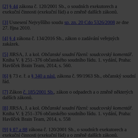
[2]
§ 44
zákona č. 120/2001 Sb., o soudních exekutorech a
exekuční činnosti (exekuční řád) a o změně dalších zákonů.
[3]
Usnesení Nejvyššího soudu
sp. zn. 20 Cdo 5326/2008
ze dne
27. října 2010.
[4]
§ 4
zákona č. 134/2016 Sb., zákon o zadávání veřejných
zakázek.
[5]
JIRSA, J. a kol.
Občanské soudní řízení: soudcovský komentář
.
Kniha V. § 251–376 občanského soudního řádu. 1. vydání, Praha:
Havlíček Brain Team, 2014, s. 560.
[6]
§ 73 e. ř. a
§ 340 a násl.
zákona č. 99/1963 Sb., občanský soudní
řád.
[7]
Zákon
č. 185/2001 Sb.
, zákon o odpadech a o změně některých
dalších zákonů.
[8]
JIRSA, J. a kol.
Občanské soudní řízení: soudcovský komentář.
Kniha V. § 251–376 občanského soudního řádu. 1. vydání, Praha:
Havlíček Brain Team, 2014, s. 558
[9]
§ 87 a 88
zákona č. 120/2001 Sb., o soudních exekutorech a
exekuční činnosti (exekuční řád) a o změně dalších zákonů.