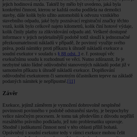
jejich hodinová mzda. Taktéž by mělo být uvedeno, jaká byla
konkrétní činnost, kterou se každá osoba podílela na demolici
stavby, dále kolik bylo užito automobilů k odvozu vzniklého
stavebního odpadu, jaké byly poznávací registrační značky těchto
vozů, kolik bylo celkově najeto kilometrů, kolik činí hotové výdaje,
kolik činily platby za zlikvidování odpadu atd. Veškeré dostupné
informace v jejich nejdetailnější podobě totiž slouží k jednoznačné
přezkoumatelnosti nákladů v případě, že povinný využije svého
práva, podá námitky proti příkazu k úhradě nákladů exekuce a
soudní exekutor v souladu s
§ 88 odst. 3
e. ř. postoupí věc
exekučnímu soudu k rozhodnutí ve věci. Nutno zdůraznit, že je
nezbytné takto řádné odůvodnění stanovených nákladů podat již v
samotném příkazu k úhradě nákladů exekuce. Doplňování
odůvodnění exekutorem či samotným účastníkem teprve na základě
podaných námitek je nepřípustné.
[11]
Závěr
Exekuce, jejímž záměrem je vymožení dobrovolně nesplněné
povinnosti povinného v podobě odstranění stavby, je bezpochyby
velice náročným procesem. Je tomu tak především z důvodu nepříliš
rozsáhlého právního podkladu, jež tuto problematiku upravuje.
Shodně i judikaturní činnost není v této oblasti příliš bohatá.
Oprávněný i soudní exekutor tedy v rámci exekuce mohou čelit