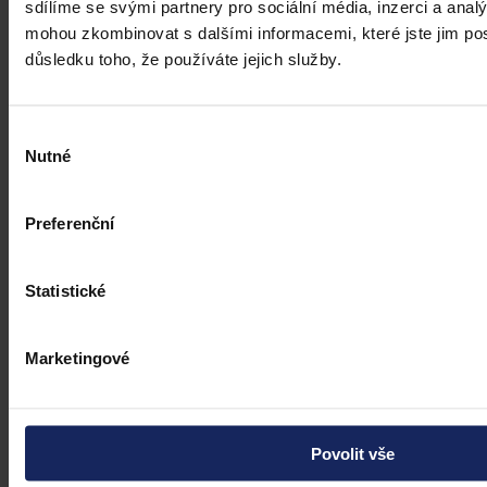
sdílíme se svými partnery pro sociální média, inzerci a analý
mohou zkombinovat s dalšími informacemi, které jste jim posk
důsledku toho, že používáte jejich služby.
Výběr
Nutné
souhlasu
Preferenční
Články
Statistické
Transparentní odměňování v Česku má
zpoždění, firmám bez jasného systému
Marketingové
přesto hrozí pokuty i doplacení mezd
Česko má podle Eurostatu jeden z nejvyšších rozdílů v odměňování
žen a mužů v EU – gender pay gap dosahuje okolo 18 %. Evropská
Povolit vše
pravidla pro transparentní odměňování, jejichž cílem je narovnat
informační asymetrii na pracovním trhu a dlouhodobě tak přispět i