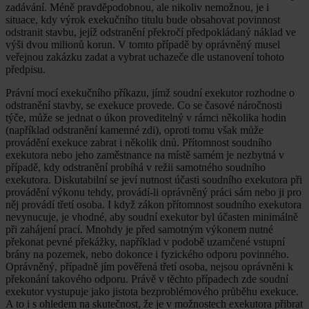
zadávání. Méně pravděpodobnou, ale nikoliv nemožnou, je i
situace, kdy výrok exekučního titulu bude obsahovat povinnost
odstranit stavbu, jejíž odstranění překročí předpokládaný náklad ve
výši dvou milionů korun. V tomto případě by oprávněný musel
veřejnou zakázku zadat a vybrat uchazeče dle ustanovení tohoto
předpisu.
Právní mocí exekučního příkazu, jímž soudní exekutor rozhodne o
odstranění stavby, se exekuce provede. Co se časové náročnosti
týče, může se jednat o úkon proveditelný v rámci několika hodin
(například odstranění kamenné zdi), oproti tomu však může
provádění exekuce zabrat i několik dnů. Přítomnost soudního
exekutora nebo jeho zaměstnance na místě samém je nezbytná v
případě, kdy odstranění probíhá v režii samotného soudního
exekutora. Diskutabilní se jeví nutnost účasti soudního exekutora při
provádění výkonu tehdy, provádí-li oprávněný práci sám nebo ji pro
něj provádí třetí osoba. I když zákon přítomnost soudního exekutora
nevynucuje, je vhodné, aby soudní exekutor byl účasten minimálně
při zahájení prací. Mnohdy je před samotným výkonem nutné
překonat pevné překážky, například v podobě uzamčené vstupní
brány na pozemek, nebo dokonce i fyzického odporu povinného.
Oprávněný, případně jím pověřená třetí osoba, nejsou oprávněni k
překonání takového odporu. Právě v těchto případech zde soudní
exekutor vystupuje jako jistota bezproblémového průběhu exekuce.
A to i s ohledem na skutečnost, že je v možnostech exekutora přibrat