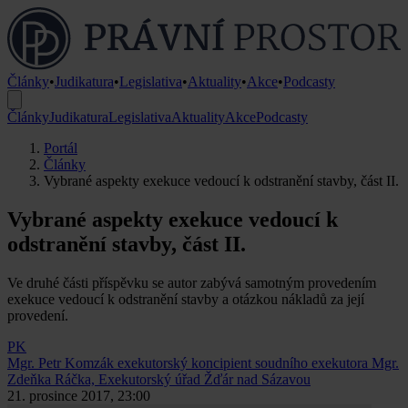
Články
•
Judikatura
•
Legislativa
•
Aktuality
•
Akce
•
Podcasty
Články
Judikatura
Legislativa
Aktuality
Akce
Podcasty
Portál
Články
Vybrané aspekty exekuce vedoucí k odstranění stavby, část II.
Vybrané aspekty exekuce vedoucí k
odstranění stavby, část II.
Ve druhé části příspěvku se autor zabývá samotným provedením
exekuce vedoucí k odstranění stavby a otázkou nákladů za její
provedení.
PK
Mgr. Petr Komzák
exekutorský koncipient soudního exekutora Mgr.
Zdeňka Ráčka, Exekutorský úřad Žďár nad Sázavou
21. prosince 2017, 23:00