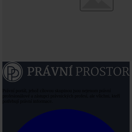
Právní portál, jehož cílovou skupinou jsou nejenom právní
profesionálové a zástupci právnických profesí, ale všichni, kteří
potřebují právní informace.