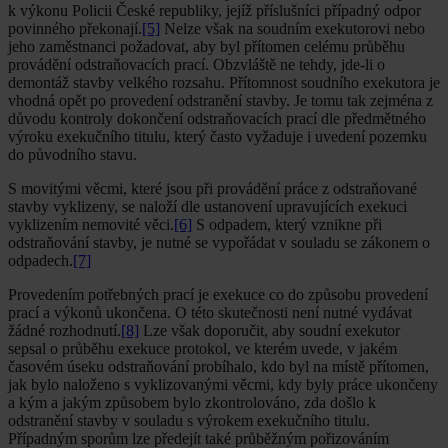
k výkonu Policii České republiky, jejíž příslušníci případný odpor
povinného překonají.
[5]
Nelze však na soudním exekutorovi nebo
jeho zaměstnanci požadovat, aby byl přítomen celému průběhu
provádění odstraňovacích prací. Obzvláště ne tehdy, jde-li o
demontáž stavby velkého rozsahu. Přítomnost soudního exekutora je
vhodná opět po provedení odstranění stavby. Je tomu tak zejména z
důvodu kontroly dokončení odstraňovacích prací dle předmětného
výroku exekučního titulu, který často vyžaduje i uvedení pozemku
do původního stavu.
S movitými věcmi, které jsou při provádění práce z odstraňované
stavby vyklizeny, se naloží dle ustanovení upravujících exekuci
vyklizením nemovité věci.
[6]
S odpadem, který vznikne při
odstraňování stavby, je nutné se vypořádat v souladu se zákonem o
odpadech.
[7]
Provedením potřebných prací je exekuce co do způsobu provedení
prací a výkonů ukončena. O této skutečnosti není nutné vydávat
žádné rozhodnutí.
[8]
Lze však doporučit, aby soudní exekutor
sepsal o průběhu exekuce protokol, ve kterém uvede, v jakém
časovém úseku odstraňování probíhalo, kdo byl na místě přítomen,
jak bylo naloženo s vyklizovanými věcmi, kdy byly práce ukončeny
a kým a jakým způsobem bylo zkontrolováno, zda došlo k
odstranění stavby v souladu s výrokem exekučního titulu.
Případným sporům lze předejít také průběžným pořizováním