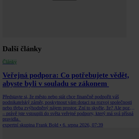
Další články
Články
Veřejná podpora: Co potřebujete vědět,
abyste byli v souladu se zákonem
Představte si, že město nebo stát chce finančně podpořit váš
podnikatelský záměr, poskytnout vám dotaci na rozvoj společnosti
nebo třeba zvýhodněný nájem prostor. Zní to skvěle, že? Ale pozor
– právě jste vstoupili do světa veřejné podpory, který má svá přísná
pravidla.
expertní skupina Frank Bold
•
6. srpna 2026, 07:39