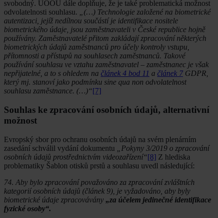
svobodný. ÚOOÚ dále doplňuje, že je také problematická možnost
odvolatelnosti souhlasu.
„(…) Technologie založené na biometrické
autentizaci, jejíž nedílnou součástí je identifikace nositele
biometrického údaje, jsou zaměstnavateli v České republice hojně
používány. Zaměstnavatelé přitom zakládají zpracování některých
biometrických údajů zaměstnanců pro účely kontroly vstupu,
přítomnosti a přístupů na souhlasech zaměstnanců. Takové
používání souhlasu ve vztahu zaměstnavatel – zaměstnanec je však
nepřijatelné, a to s ohledem na
článek 4 bod 11
a
článek 7
GDPR,
který mj. stanoví jako podmínku sine qua non odvolatelnost
souhlasu zaměstnance. (…)“
[7]
Souhlas ke zpracování osobních údajů, alternativní
možnost
Evropský sbor pro ochranu osobních údajů na svém plenárním
zasedání schválil vydání dokumentu
„Pokyny 3/2019 o zpracování
osobních údajů prostřednictvím videozařízení“
[8]
Z hlediska
problematiky Šablon otisků prstů a souhlasu uvedl následující:
74. Aby bylo zpracování považováno za zpracování zvláštních
kategorií osobních údajů (článek 9), je vyžadováno, aby byly
biometrické údaje zpracovávány
„za účelem jedinečné identifikace
fyzické osoby“.