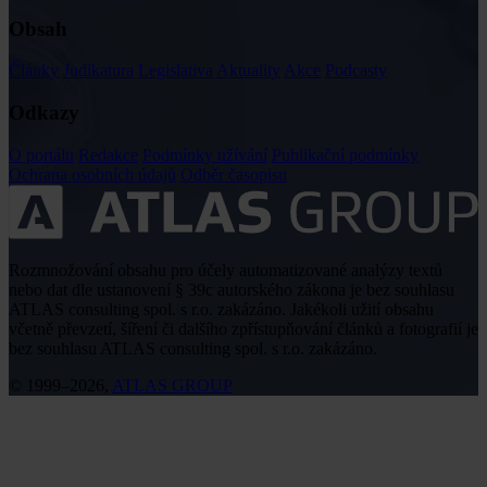
Obsah
Články
Judikatura
Legislativa
Aktuality
Akce
Podcasty
Odkazy
O portálu
Redakce
Podmínky užívání
Publikační podmínky
Ochrana osobních údajů
Odběr časopisu
Rozmnožování obsahu pro účely automatizované analýzy textů
nebo dat dle ustanovení § 39c autorského zákona je bez souhlasu
ATLAS consulting spol. s r.o. zakázáno. Jakékoli užití obsahu
včetně převzetí, šíření či dalšího zpřístupňování článků a fotografií je
bez souhlasu ATLAS consulting spol. s r.o. zakázáno.
© 1999–2026,
ATLAS GROUP