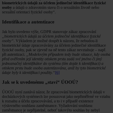
biometrických údajů za účelem jedinečné identifikace fyzické
osoby
a údajů o zdravotním stavu či o sexuálním životě nebo
sexuální orientaci fyzické osoby“.
Identifikace a autentizace
Jak bylo uvedeno výše, GDPR stanovuje zákaz zpracování
„biometrických údajů za účelem jedinečné identifikace fyzické
osoby“.
Výkladem je možné dospět k názoru, že nebudou-li
biometrické údaje zpracovávány za účelem jedinečné identifikace
fyzické osoby, pak se zjevně na ně tento zákaz nevztahuje – např.
při autentizaci.
„Modelovým případem tedy bude situace, kdy osoba
před ověřením její identity otiskem prstu zadá své jméno či jiný
jednoznačný identifikátor do systému (tím dojde k identifikaci) a
otiskem prstu bude osoba autentizována, aniž by tyto biometrické
údaje byly k identifikaci použity.“
[6]
Jak se k uvedenému „staví“ ÚOOÚ?
ÚOOÚ nyní zastává názor, že zpracování biometrických údajů v
docházkových systémech lze posuzovat jako nepřiměřené ve vztahu
k rozsahu a účelu zpracovávání, a to i v případě existence
výslovného souhlasu zaměstnance. Vyžadování souhlasu
zaměstnance je nepřijatelné, neboť takovýto souhlas by nebyl