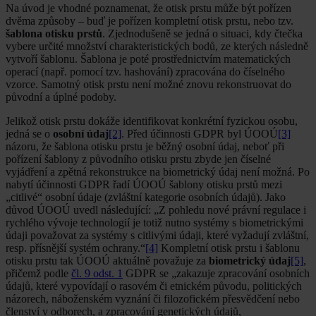
Na úvod je vhodné poznamenat, že otisk prstu může být pořízen
dvěma způsoby – buď je pořízen kompletní otisk prstu, nebo tzv.
šablona otisku prstů
. Zjednodušeně se jedná o situaci, kdy čtečka
vybere určité množství charakteristických bodů, ze kterých následně
vytvoří šablonu. Šablona je poté prostřednictvím matematických
operací (např. pomocí tzv. hashování) zpracována do číselného
vzorce. Samotný otisk prstu není možné znovu rekonstruovat do
původní a úplné podoby.
Jelikož otisk prstu dokáže identifikovat konkrétní fyzickou osobu,
jedná se o
osobní údaj
[2]
. Před účinnosti GDPR byl ÚOOÚ
[3]
názoru, že šablona otisku prstu je běžný osobní údaj, neboť při
pořízení šablony z původního otisku prstu zbyde jen číselné
vyjádření a zpětná rekonstrukce na biometrický údaj není možná. Po
nabytí účinnosti GDPR řadí ÚOOÚ šablony otisku prstů mezi
„citlivé“ osobní údaje (zvláštní kategorie osobních údajů). Jako
důvod ÚOOÚ uvedl následující: „Z pohledu nové právní regulace i
rychlého vývoje technologií je totiž nutno systémy s biometrickými
údaji považovat za systémy s citlivými údaji, které vyžadují zvláštní,
resp. přísnější systém ochrany.“
[4]
Kompletní otisk prstu i šablonu
otisku prstu tak ÚOOÚ aktuálně považuje za
biometrický údaj
[5]
,
přičemž podle
čl. 9 odst. 1
GDPR se „zakazuje zpracování osobních
údajů, které vypovídají o rasovém či etnickém původu, politických
názorech, náboženském vyznání či filozofickém přesvědčení nebo
členství v odborech, a zpracování genetických údajů,