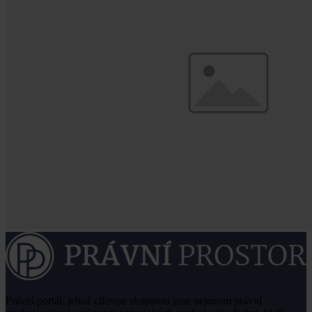
Právní portál, jehož cílovou skupinou jsou nejenom právní