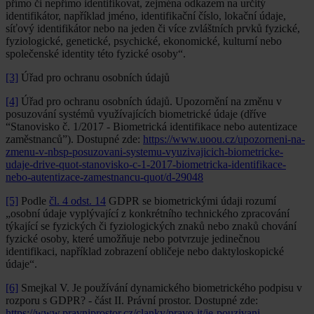
přímo či nepřímo identifikovat, zejména odkazem na určitý
identifikátor, například jméno, identifikační číslo, lokační údaje,
síťový identifikátor nebo na jeden či více zvláštních prvků fyzické,
fyziologické, genetické, psychické, ekonomické, kulturní nebo
společenské identity této fyzické osoby“.
[3]
Úřad pro ochranu osobních údajů
[4]
Úřad pro ochranu osobních údajů. Upozornění na změnu v
posuzování systémů využívajících biometrické údaje (dříve
“Stanovisko č. 1/2017 - Biometrická identifikace nebo autentizace
zaměstnanců”). Dostupné zde:
https://www.uoou.cz/upozorneni-na-
zmenu-v-nbsp-posuzovani-systemu-vyuzivajicich-biometricke-
udaje-drive-quot-stanovisko-c-1-2017-biometricka-identifikace-
nebo-autentizace-zamestnancu-quot/d-29048
[5]
Podle
čl. 4 odst. 14
GDPR se biometrickými údaji rozumí
„osobní údaje vyplývající z konkrétního technického zpracování
týkající se fyzických či fyziologických znaků nebo znaků chování
fyzické osoby, které umožňuje nebo potvrzuje jedinečnou
identifikaci, například zobrazení obličeje nebo daktyloskopické
údaje“.
[6]
Smejkal V. Je používání dynamického biometrického podpisu v
rozporu s GDPR? - část II. Právní prostor. Dostupné zde:
https://www.pravniprostor.cz/clanky/pravo-it/je-pouzivani-