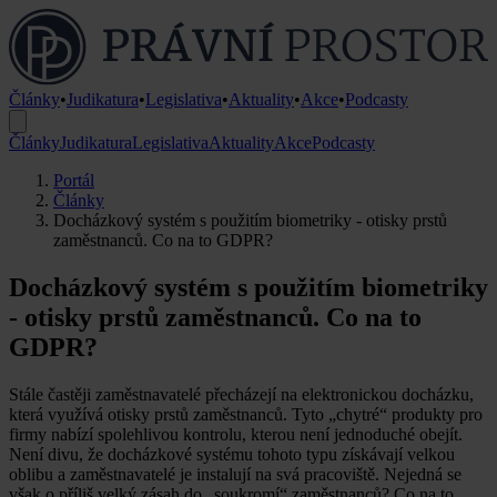
Články
•
Judikatura
•
Legislativa
•
Aktuality
•
Akce
•
Podcasty
Články
Judikatura
Legislativa
Aktuality
Akce
Podcasty
Portál
Články
Docházkový systém s použitím biometriky - otisky prstů
zaměstnanců. Co na to GDPR?
Docházkový systém s použitím biometriky
- otisky prstů zaměstnanců. Co na to
GDPR?
Stále častěji zaměstnavatelé přecházejí na elektronickou docházku,
která využívá otisky prstů zaměstnanců. Tyto „chytré“ produkty pro
firmy nabízí spolehlivou kontrolu, kterou není jednoduché obejít.
Není divu, že docházkové systému tohoto typu získávají velkou
oblibu a zaměstnavatelé je instalují na svá pracoviště. Nejedná se
však o příliš velký zásah do „soukromí“ zaměstnanců? Co na to