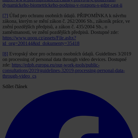
dynamickeho-biometrickeho-podpisu-v-rozporu-s-gdpr-cast-ii
[7]
Úřad pro ochranu osobních údajů. PŘIPOMÍNKA k návrhu
zákona, kterým se mění zákon č. 262/2006 Sb., zákoník práce, ve
znění pozdějších předpisů, a zákon č. 435/2004 Sb., o
zaměstnanosti, ve znění pozdějších předpisů. Dostupné zde:
https://www.uoou.cz/assets/File.ashx?
id_org=200144&id_dokumenty=35418
[8]
Evropský sbor pro ochranu osobních údajů. Guidelines 3/2019
on processing of personal data through video devices. Dostupné
zde:
https://edpb.europa.eu/our-work-tools/public-
consultations/2019/guidelines-32019-processing-personal-data-
through-video_cs
Sdílet článek