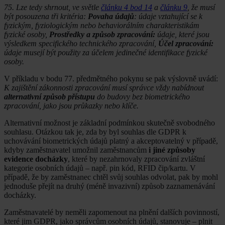
75. Lze tedy shrnout, ve světle
článku 4 bod 14
a
článku 9
, že musí
být posouzena tři kritéria:
Povaha údajů
: údaje vztahující se k
fyzickým, fyziologickým nebo behaviorálním charakteristikám
fyzické osoby,
Prostředky a způsob zpracování:
údaje, které jsou
výsledkem specifického technického zpracování,
Účel zpracování:
údaje musejí být použity za účelem jedinečné identifikace fyzické
osoby.
V příkladu v bodu 77. předmětného pokynu se pak výslovně uvádí:
K zajištění zákonnosti zpracování musí správce vždy nabídnout
alternativní způsob přístupu
do budovy bez biometrického
zpracování, jako jsou průkazky nebo klíče.
Alternativní možnost je základní podmínkou skutečně svobodného
souhlasu. Otázkou tak je, zda by byl souhlas dle GDPR k
uchovávání biometrických údajů platný a akceptovatelný v případě,
kdyby zaměstnavatel umožnil zaměstnancům
i jiné způsoby
evidence docházky
, které by nezahrnovaly zpracování zvláštní
kategorie osobních údajů – např. pin kód, RFID čip/kartu. V
případě, že by zaměstnanec chtěl svůj souhlas odvolat, pak by mohl
jednoduše přejít na druhý (méně invazivní) způsob zaznamenávání
docházky.
Zaměstnavatelé by neměli zapomenout na plnění dalších povinností,
které jim GDPR, jako správcům osobních údajů, stanovuje – plnit