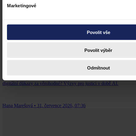
Marketingové
Povolit vše
Články
Povolit výběr
Budoucnost dokazování před soudy v
době AI
Odmítnout
Umělá inteligence změní soudní proces. Je možné dnes považovat
digitální důkazy za věrohodné? Výzvy pro justici v době AI.
Hana Marešová
•
31. července 2026, 07:36