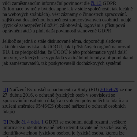
vůči zaměstnancům informační povinnost dle
čl. 13
GDPR
(informace by měly být dostupné jak v sídle společnosti, tak ideálně
na webových stránkách), vést záznamy o činnostech zpracování,
zajišťovat dostatečnou bezpečnost zpracovávaných osobních údajů
(fyzické zabezpečení úložišť, zálohování, logování a přístupová
oprávnění atd.) a plnit další povinnosti stanovené GDPR.
Jelikož se jedná o stále diskutované téma, doporučuji sledovat
aktuální stanoviska jak ÚOOÚ, tak i příslušných orgánů na úrovni
EU. Lze předpokládat, že ÚOOÚ k této problematice vydá další
pokyny, ve kterých se vypořádá s aktuálními trendy a připomínkami
jak zaměstnavatelů, tak poskytovatelů docházkových systémů.
[1]
Nařízení Evropského parlamentu a Rady (EU)
2016/679
ze dne
27. dubna 2016, o ochraně fyzických osob v souvislosti se
zpracováním osobních údajů a o volném pohybu těchto údajů a o
zrušení směrnice 95/46/ES (obecné nařízení o ochraně osobních
údajů)
[2]
Podle
čl. 4 odst. 1
GDPR se osobními údaji rozumí „veškeré
informace o identifikované nebo identifikovatelné fyzické osobě;
identifikovatelnou fyzickou osobou je fyzická osoba, kterou lze