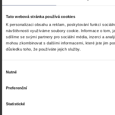
urážlivých označeních?
Tento článek shrnuje nedávný rozsudek Evropského soudu pro
Tato webová stránka používá cookies
lidská práva (ESLP) v kauze Mortensen proti Dánsku, který může
K personalizaci obsahu a reklam, poskytování funkcí sociáln
sehrát roli v dalším řešení obdobných případů na ochranu osobnosti,
zejména pokud se jedná o působení na sociálních sítích,
návštěvnosti využíváme soubory cookie. Informace o tom, j
předchozího jednání poškozeného a reálných základů pro hodnotící
sdílíme se svými partnery pro sociální média, inzerci a analý
úsudek.
Kolektiv autorů
•
3. srpna 2026, 07:37
mohou zkombinovat s dalšími informacemi, které jste jim posk
důsledku toho, že používáte jejich služby.
Výběr
Nutné
souhlasu
Preferenční
Statistické