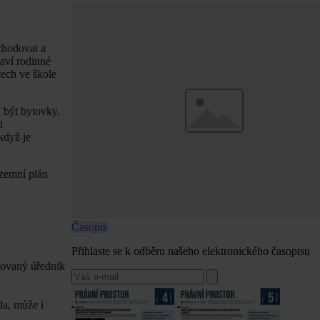
zhodovat a
taví rodinné
tech ve škole
 být bytovky,
i
když je
územní plán
Časopis
Přihlaste se k odběru našeho elektronického časopisu
kovaný úředník
da, může i