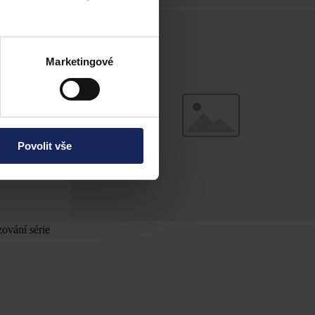
itelé nechtějí
Marketingové
ce ale mají
pořizovateli –
v. létajícím
Povolit vše
ování série