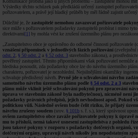
Komunikace probíhá jako u jiných problémů – zastupitelé mohou mí
Výsledky těchto schůzek pak předkládá určený zastupitel pořizovateli
pořizovatelem, a právě její hladký průběh by měl řádně zajistit určený 
Důležité je, že
zastupitelé nemohou zavazovat pořizovatele poky
sice může s pořizovatelem požadavky zastupitelů probírat i mimo tyt
direktivami
[1]
by mohla vést ke zrušení územního plánu pro nezákonno
„Zastupitelstvo obce je oprávněno do odborné činnosti pořizovatele (
vznášení připomínek v jednotlivých fázích pořizování
(zveřejnění 
odst. 2
,
§ 50 odst. 2
a
§ 52 odst. 3
stavebního zákona), a prostřednict
pověřený zastupitel. Těmito připomínkami však pořizovatel nemůže 
hlediska posoudit, zda požadavky obce lze do návrhu územního plánu 
charakteru, pořizovatel je nezohlední. Nejsilnějšími okamžiky ingere
schvaluje předložený návrh.
Prvně jde o schvalování návrhu zadán
samotného návrhu územního plánu podle
§ 54 odst. 2 a 3
stavebn
plánu může vklínit ještě schvalování pokynů pro zpracování návr
úprava ve stavebním zákoně byla nadbytečnou), nicméně není jimi
požadavky právních předpisů, jejich nevhodnost apod. Pokud vša
politickou vůli. Následně ovšem bude čelit riziku, že přijatý územ
návrhu zrušeny soudem
(srov.
§ 101b
s. ř. s.), který správnost upo
ovšem zastupitelstvo obce zaváže pořizovatele pokyny k úpravě 
mu to přísluší, nemá takové usnesení zastupitelstva z pohledu ří
jsou takové pokyny v rozporu s požadavky dotčených orgánů, vn
dotčenými orgány, upravují návrh nikoliv jen nepodstatným způs