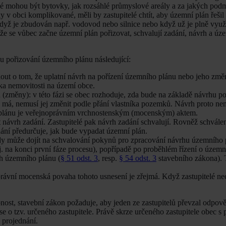
ké mohou být bytovky, jak rozsáhlé průmyslové areály a za jakých pod
 obci komplikované, měli by zastupitelé chtít, aby územní plán řešil 
když je zbudován např. vodovod nebo silnice nebo když už je plně využit
 že se vůbec začne územní plán pořizovat, schvalují zadání, návrh a úz
su pořizování územního plánu následující:
t o tom, že uplatní návrh na pořízení územního plánu nebo jeho změ
ka nemovitosti na území obce.
změny): v této fázi se obec rozhoduje, zda bude na základě návrhu p
 má, nemusí jej změnit podle přání vlastníka pozemků. Návrh proto ne
o plánu je veřejnoprávním vrchnostenským (mocenským) aktem.
 návrh zadání. Zastupitelé pak návrh zadání schvalují. Rovněž schvále
ní předurčuje, jak bude vypadat územní plán.
indy může dojít na schvalování pokynů pro zpracování návrhu územního
. na konci první fáze procesu), popřípadě po proběhlém řízení o územní
rh územního plánu (
§ 51 odst. 3
, resp.
§ 54 odst. 3
stavebního zákona). 
rávní mocenská povaha tohoto usnesení je zřejmá. Když zastupitelé ne
ost, stavební zákon požaduje, aby jeden ze zastupitelů převzal odpově
se o tzv. určeného zastupitele. Právě skrze určeného zastupitele obec s
 projednání.