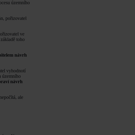
ocesu územního
n, pořizovatel
ořizovatel ve
 základě toho
pitelem návrh
atel vyhodnotí
rh územního
praví návrh
epočítá, ale