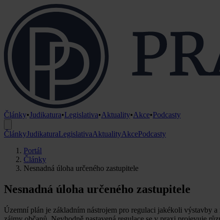
Články
•
Judikatura
•
Legislativa
•
Aktuality
•
Akce
•
Podcasty
Články
Judikatura
Legislativa
Aktuality
Akce
Podcasty
Portál
Články
Nesnadná úloha určeného zastupitele
Nesnadná úloha určeného zastupitele
Územní plán je základním nástrojem pro regulaci jakékoli výstavby 
zájmy občanů. Nevhodně nastavená regulace se v praxi projevuje různ