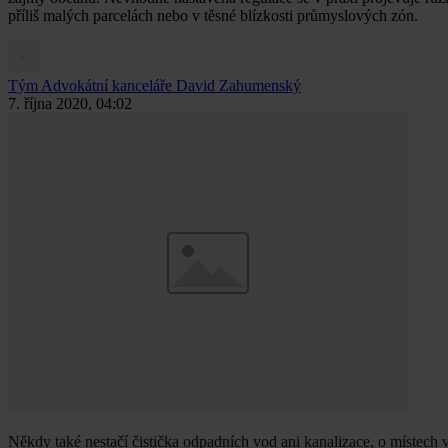
příliš malých parcelách nebo v těsné blízkosti průmyslových zón.
Tým Advokátní kanceláře David Zahumenský
7. října 2020, 04:02
Někdy také nestačí čistička odpadních vod ani kanalizace, o místech