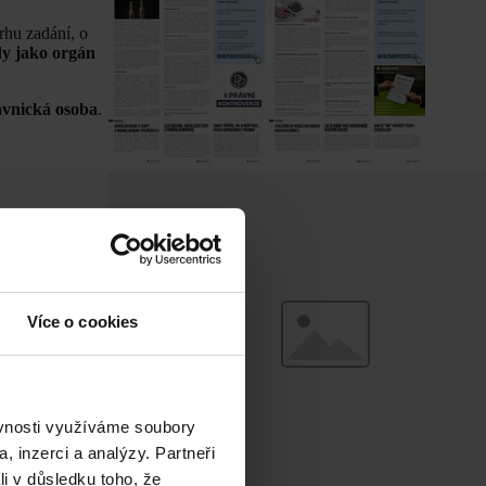
rhu zadání, o
dy jako orgán
ávnická osoba
.
ho změny
. Tento
Více o cookies
rhu pořizovat
roto nemusí být
álení zadání
ho plánu, pokud
ěvnosti využíváme soubory
m plánu (tj. na
, inzerci a analýzy. Partneři
Také zde jde o
li v důsledku toho, že