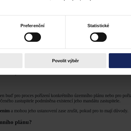
jnoprávní mocenská povaha tohoto usnesení je zřejmá
. Když zastup
u.
Preferenční
Statistické
la úřad územního plánování v obci s rozšířenou působností. Některé ob
ovatele zajišťují. Některé obce také uzavírají smlouvy s tzv. létajícími 
 a odbornou stránku procesu územního plánování.
c, která má úředníka s odborným vzděláním, nebo uzavřela smlouvu s tz
amená, že:
Povolit výběr
a s veřejností.
en buď pro proces pořízení konkrétního územního plánu nebo pro pořiz
eného zastupitele podmíněna existencí jeho mandátu zastupitele.
sením
a mohou jeho ustanovení zase zrušit, pokud pro to mají důvody.
emního plánu?