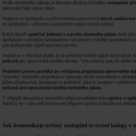
Podle stavebního zákona je hlavním úkolem určeného
zastupitele p
plánování hájit zájmy obce.
Nejprve ve spolupráci s pořizovatelem zpracovává
návrh zadání úz
ve spolupráci s určeným zastupitelem upraví návrh zadání.
Když skončí
společné jednání o návrhu územního plánu
(tedy pře
spolupráci s určeným zastupitelem vyhodnotit výsledky projednání a z
pak pořizovatel zajistí upravení návrhu.
Jestliže se v této fázi ukáže, že je potřebné pořídit úplně nový návrh
pokynů
pro zpracování nového návrhu. Tyto pokyny pak do určité m
Podobný proces probíhá po veřejném projednání upraveného n
výsledky veřejného projednání a zpracuje návrh rozhodnutí o námitká
plánu přepracovat, postupuje se podobně, jako je pospáno v předcho
pokynů pro zpracování nového územního plánu
.
V případě aktualizace územního plánu prostřednictvím
zprávy o upl
fakticky by s ním měl pořizovatel přípravu zprávy konzultovat obdobn
Jak komunikuje určený zastupitel se svými kolegy v 