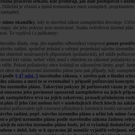
t
různá pracovní setkání, kde probírají, jak dále postupovat s úz
. Důležitá je včasná a úplná komunikace mezi zastupiteli, projektantem
zastupitel.
ny mimo okamžiky
, kdy to stavební zákon zastupitelům dovoluje. Určen
o etapy, ale jeho pokyny jsou nezávazné. Snaha ovlivňovat územní plán
st. To vyplývá i z judikatury:
obecního úřadu, resp. jím najatého odborníka) vstupovat
pouze prostře
návrhu zadání, společné jednání a veřejné projednání návrhu územního
vím obdobně nezávazných připomínek (požadavků), jež může pořizovate
a nesmí být vázán, neboť vždy musí s ohledem na zákonné požadavky 
vtělit. Pokud požadavky obce kolidují se zákonnými limity, popř. lim
nce obce do pořizování územního plánu jsou pak případy, kdy zastupite
í podle
§ 47 odst. 5
stavebního zákona, v závěru pak o finální schv
ího zákona a mezi to se eventuálně v případě pořizování koncept
hu územního plánu. Takovými pokyny již pořizovatel vázán je (jin
 omezena jeho povinnost upozornit zastupitelstvo na jejich přípa
k zastupitelstvo trvá na jejich zakotvení, prosadí příslušným ro
ní plán či jeho část mohou být v následujících třech letech na zákl
zornění pořizovatele (při vznesení příslušných žalobních bodů) závazně
návrhu zadání, popř. návrhu územního plánu a učiní tak mimo čas
zení o přijetí územního plánu podle stavebního zákona žádnou rele
ášejí do návrhu územního plánu body, jež si vyžadují dodatečné p
obem v době, kdy se k úpravám již nemůže vyjádřit veřejnost, ne