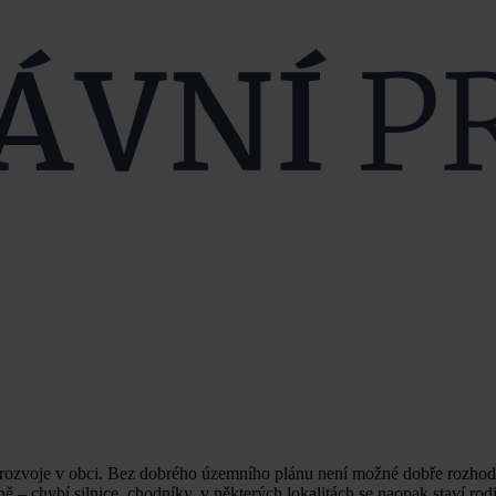
a rozvoje v obci. Bez dobrého územního plánu není možné dobře rozhodo
ě – chybí silnice, chodníky, v některých lokalitách se naopak staví r