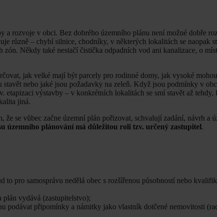
by a rozvoje v obci. Bez dobrého územního plánu není možné dobře ro
je různě – chybí silnice, chodníky, v některých lokalitách se naopak s
 zón. Někdy také nestačí čistička odpadních vod ani kanalizace, o mís
čovat, jak velké mají být parcely pro rodinné domy, jak vysoké mohou
 stavět nebo jaké jsou požadavky na zeleň. Když jsou podmínky v obc
v. etapizaci výstavby – v konkrétních lokalitách se smí stavět až tehdy, 
lita jiná.
tom, že se vůbec začne územní plán pořizovat, schvalují zadání, návrh a 
 územního plánování má důležitou roli tzv. určený zastupitel
.
ud to pro samosprávu nedělá obec s rozšířenou působností nebo kvalifi
plán vydává (zastupitelstvo);
u podávat připomínky a námitky jako vlastník dotčené nemovitosti (ra