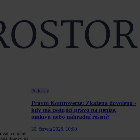
Podcasty
Právní Kontroverze: Zkažená dovolená -
kdy má cestující právo na peníze,
omluvu nebo náhradní řešení?
30. června 2026, 10:00
vat a chránit
odinné domky na