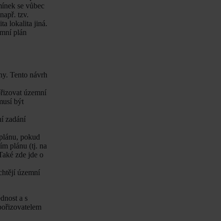
mínek se vůbec
např. tzv.
a lokalita jiná.
emní plán
ny. Tento návrh
ořizovat územní
musí být
ní zadání
 plánu, pokud
m plánu (tj. na
Také zde jde o
chtějí územní
dnost a s
 pořizovatelem