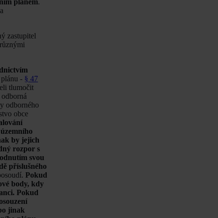
emním plánem
.
 a
ý zastupitel
 různými
dnictvím
 plánu -
§ 47
li tlumočit
a odborná
ity odborného
lstvo obce
alování
u územního
ak by jejich
dný rozpor s
zhodnutím svou
adě příslušného
 posoudí.
Pokud
ové body, kdy
vanci. Pokud
osouzení
bo jinak