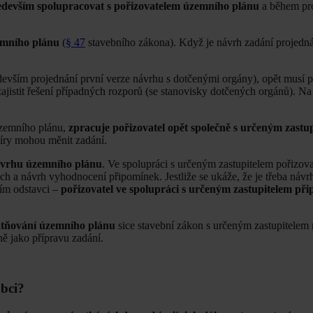
ředevším spolupracovat s pořizovatelem územního plánu
a během pr
emního plánu
(
§ 47
stavebního zákona). Když je návrh zadání projedná
devším projednání první verze návrhu s dotčenými orgány), opět musí p
ajistit řešení případných rozporů (se stanovisky dotčených orgánů). Na
 územního plánu,
zpracuje pořizovatel opět společně s určeným zastu
íry mohou měnit zadání.
ávrhu územního plánu
. Ve spolupráci s určeným zastupitelem pořizov
ch a návrh vyhodnocení připomínek. Jestliže se ukáže, že je třeba náv
zím odstavci –
pořizovatel ve spolupráci s určeným zastupitelem při
atňování územního plánu
sice stavební zákon s určeným zastupitelem n
ě jako přípravu zadání.
obci?