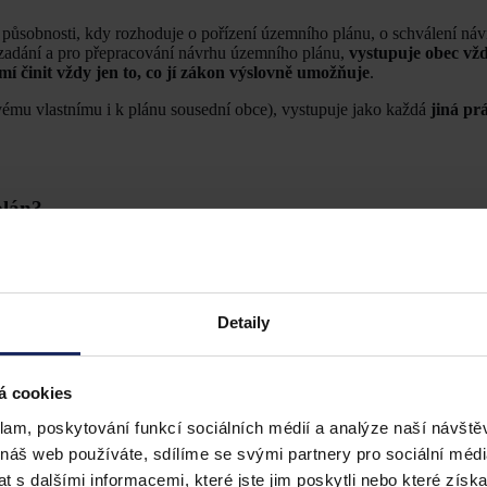
 působnosti, kdy rozhoduje o pořízení územního plánu, o schválení náv
zadání a pro přepracování návrhu územního plánu,
vystupuje obec vž
í činit vždy jen to, co jí zákon výslovně umožňuje
.
mu vlastnímu i k plánu sousední obce), vystupuje jako každá
jiná pr
plán?
su pořizování územního plánu následující:
out o tom, že uplatní návrh na pořízení územního plánu nebo je
lastníka nemovitosti na území obce.
Detaily
lánu (změny):
v této fázi se obec rozhoduje, zda bude na základě náv
dyž jej má, nemusí jej změnit podle přání vlastníka pozemků. Návrh p
plánu je
veřejnoprávním vrchnostenským (mocenským) aktem
.
t návrh zadání.
Zastupitelé pak návrh zadání schvalují
. Rovněž schv
á cookies
 Zadání předurčuje, jak bude vypadat územní plán.
 Jindy může dojít na schvalování pokynů pro zpracování návrhu územní
klam, poskytování funkcí sociálních médií a analýze naší návšt
. na konci první fáze procesu), popřípadě po proběhlém řízení o územní
 náš web používáte, sdílíme se svými partnery pro sociální média
rh územního plánu (
§ 51 odst. 3
, resp.
§ 54 odst. 3
stavebního zákona).
 s dalšími informacemi, které jste jim poskytli nebo které získa