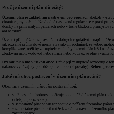
Proč je územní plán důležitý?
Územní plán je základním nástrojem pro regulaci
jakékoli výstav
chránit zájmy občanů. Nevhodně nastavená regulace se v praxi projevu
domky na příliš malých parcelách nebo v těsné blízkosti průmyslových
ani nemluvě.
Územní plán může obsahovat řadu dobrých regulativů – např. může ur
jak rozsáhlé průmyslové areály a za jakých podmínek se vůbec mohou
komplikované, měli by zastupitelé chtít, aby územní plán řešil např. tz
zbudován např. vodovod nebo silnice nebo když už je plně využita loka
Územní plán má v rukou obec
. Právě její zastupitelé rozhodují o 
nakonec vydávají (v podobě opatření obecné povahy).
Během procesu
Jaké má obec postavení v územním plánování?
Obec má v územním plánování postavení trojí:
v přenesené působnosti pořizuje obecní úřad územní plán (pok
či létající pořizovatel);
v samostatné působnosti rozhoduje o pořízení územního plánu a 
v samostatné působnosti může k zadání a návrhu územního plán
zastupitelstvo).