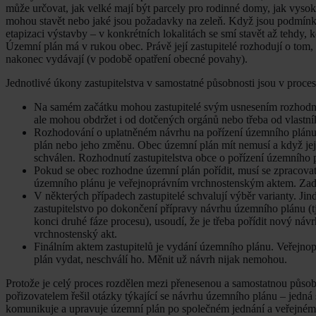
může určovat, jak velké mají být parcely pro rodinné domy, jak vyso
mohou stavět nebo jaké jsou požadavky na zeleň. Když jsou podmínky v
etapizaci výstavby – v konkrétních lokalitách se smí stavět až tehdy, 
Územní plán má v rukou obec. Právě její zastupitelé rozhodují o tom,
nakonec vydávají (v podobě opatření obecné povahy).
Jednotlivé úkony zastupitelstva v samostatné působnosti jsou v proce
Na samém začátku mohou zastupitelé svým usnesením rozhodnou
ale mohou obdržet i od dotčených orgánů nebo třeba od vlastní
Rozhodování o uplatněném návrhu na pořízení územního plánu (
plán nebo jeho změnu. Obec územní plán mít nemusí a když jej
schválen. Rozhodnutí zastupitelstva obce o pořízení územníh
Pokud se obec rozhodne územní plán pořídit, musí se zpracovat
územního plánu je veřejnoprávním vrchnostenským aktem. Zadá
V některých případech zastupitelé schvalují výběr varianty. J
zastupitelstvo po dokončení přípravy návrhu územního plánu (tj
konci druhé fáze procesu), usoudí, že je třeba pořídit nový náv
vrchnostenský akt.
Finálním aktem zastupitelů je vydání územního plánu. Veřejnop
plán vydat, neschválí ho. Měnit už návrh nijak nemohou.
Protože je celý proces rozdělen mezi přenesenou a samostatnou působn
pořizovatelem řešil otázky týkající se návrhu územního plánu – jedná 
komunikuje a upravuje územní plán po společném jednání a veřejném