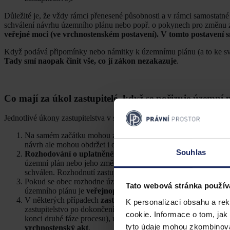
Důležité je, že vždy rámci přenesené působnosti a v rámci samostatné
schválení návrhu územního plánu nebo popř. o pokynech pro změnu 
veřejné moci (ve vrchnostenském postavení). V tomto postavení sm
Když podává připomínky nebo námitky k územnímu plánu (a to ke své
Tady smí naopak činit vše, co jí zákon nezakazuje
.
Co mají za úkol zastupitelé, když se pořizuje územní 
Jednotlivé úkony zastupitelstva v samostatné působnosti jsou v proce
Na samém začátku mohou zastupitelé svým usnesením
rozhodn
návrh ale mohou obdržet i od dotčených orgánů nebo třeba od v
Souhlas
Rozhodování o uplatněném návrhu na pořízení územního p
územní plán nebo jeho změnu. Obec územní plán mít nemusí a k
schválen. Rozhodnutí zastupitelstva obce o pořízení územního 
Pokud se obec rozhodne územní plán pořídit, musí se zpracova
Tato webová stránka použív
územního plánu je
veřejnoprávním vrchnostenským aktem
.
V některých případech
zastupitelé schvalují výběr varianty
.
K personalizaci obsahu a re
zastupitelstvo po dokončení přípravy návrhu územního plánu (tj
cookie. Informace o tom, jak
konci druhé fáze procesu), usoudí, že je třeba pořídit nový náv
tyto údaje mohou zkombinovat
vrchnostenský akt
.