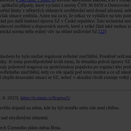
í aplikační případy, které vychází z normy ČSN 36 0459 o Omezování
krétní limity v některých oblastech osvětlování není dosud závazná, ne
 však situace změnila. Autor má za to, že odkaz ve vyhlášce na tuto p
lad pro další budoucí úpravu SZ v České republice. Tato technická nor
enkovní osvětlení u dopravních staveb, které z velké části také mohou z
hnická norma měla reálný vliv na oblast snižování SZ.
[22]
způsobem by bylo možné regulovat světelné znečištění. Poměrně nešťastn
atiky. Je tomu pravděpodobně kvůli tomu, že tématika právní úpravy SZ
ázaly pohotově reagovat na společenskou poptávku po regulaci této prob
světelného znečištění, tedy co vše spadá pod tento institut a co už niko
í zlepšit dosavadní situaci se SZ, neboť v aktuální chvíli existuje velký 
7. 8. 2023].
https://is.muni.cz/th/arwp5/
 světlo dopadá na místa, kde by být nemělo nebo zde není chtěno.
e nad obydlenými oblastmi.
tech Územního plánu města Brna.