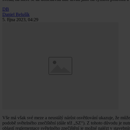
DB
Daniel Belušík
5. října 2023, 04:29
Vše má však své meze a neustálý nárůst osvětlování ukazuje, že může m
podobě světelného znečištění (dále též „SZ“). Z tohoto důvodu je nut
oblastí reglementace světelného znečištění je možné nalézt v stavební