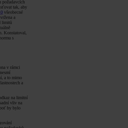
ch požadavcích
sťovat tak, aby
10
všeobecné
avržena a
 limitů
tuálně
h. Konstatoval,
 normu s
ona v rámci
nesmí
ní, a to mimo
lastnostech a
odkaz na limitní
adní vliv na
eboť by bylo
ezování
ahu požadavků