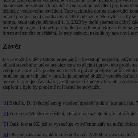
na omezení nežádoucích účinků z venkovního osvětlení pro konkrétn
účinků z venkovního osvětlení. Tato technická norma stanovující kon
právní předpis na ni neodkazoval. Díky odkazu v této vyhlášce by se
normu, která nabyla účinnosti 1. 3. 2023 by mohl znamenat dobrý zák
neobsahuje regulaci staveb pro bydlení a rodinnou rekreaci či třeba v
forem světelného znečištění. Je tedy otázkou nakolik by tato nová tec
Závěr
Jak je možné vidět z tohoto pojednání, tak existují možnosti, jakým 
oblasti stavebního práva nenalezneme explicitní úpravu této problem
veřejné diskuse až v posledních letech a právní předpisy tudíž nedok
problém autor vidí také v tom, že je poměrně obtížné vytvořit definici 
možné říci, že jen čas ukáže, jestli budoucí změny v této oblasti dokáž
zlepšení a bylo by poměrně nešťastné ho nevyužít.
[1]
Belušík, D. Světelný smog v právní úpravě [online].is.muni. [cit. 
[2]
Forma světelného znečištění, která se vyznačuje tím, že obtěžující
[3]
Další forma SZ, jež se vyznačuje vytvářením záře na noční obloz
[4]
Obecně závazná vyhláška města Brna č. 2/2004, o závazných čás