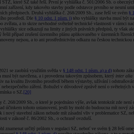
cí STZ, které SZ také řeší. První je vyhláška č. 501/2006 Sb. o obecný
amní zařízení, kdy takovéto stavby podle odstavce prvního se nesmí umi
vních předpisech. Druhá vyhláška č. 268/2009 Sb., zase řeší ve svém
§ 
ího prostředí. Dle
§ 10 odst. 1 písm. j)
této vyhlášky stavba musí být n
vířata, a to skrze nevhodné světelně technické vlastnosti v rámci nad
yhlášky sice odkazují na limity z jiných právních předpisů, ty však ak
rý řešil případ zrušení územního plánu aplikovaného v územních řízeníc
stanoveny nejsou, a to ani prostřednictvím odkazu na českou technickou
 2021 se zaobírá využitím světla v
§ 148 odst. 1 písm. a) a d)
tohoto zák
ba musí být navržena, a i provedena takovým způsobem, který
inter alia
liv na kvalitu životního prostředí během výstavby, užívání i odstraňová
sí nebezpečného záření. Bohužel v důvodové zprávě není o světelných v
 zmínka o SZ.
[20]
 č. 268/2009 Sb., o které je pojednáno výše, avšak tentokrát zde není 
ad účinkem tohoto ustanovení, jestli by mohl do budoucna mít nový zás
ak i nový stavební zákon nebude mít zásadní vliv v problematice SZ, n
losti v zákoně č. 86/2002 Sb., o ochraně ovzduší.
hl znamenat určitý průlom v regulaci SZ, neboť ve svém § 28 řeší om
tanovení
§ 148 odst. 1 písm. d)
nového stavebního zákona, a to v rozs