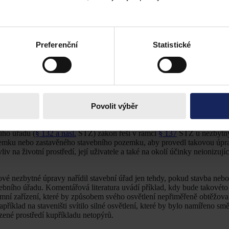
ody bydlení, kdy tento institut je velice důležitý v rámci obecných pož
také rozsahu veřejnoprávní ochrany poskytované dotčeným osobám při 
kátů, které se týkají pohody bydlení. Jen některé z nich však lze však
Preferenční
Statistické
právního soudu ze dne 2. 2. 2006, sp. zn.
2 As 44/2005
chápat, že je t
ro všechny kategorie uživatelů, aby byla vytvořena vhodná atmosféra kli
í v rámci územního či stavebního řízení, a to včetně světelných imisí
t pohodu bydlení. Zajímavý je také judikát
[14]
řešící námitku snížení 
tomuto snížení může dojít právě i z důvodu narušení pohody bydlení. Je
Povolit výběr
 pohodu bydlení v důsledku zvýšení světelného znečištění v rámci lokalit
nemovitostí a tato skutečnost podmiňuje i využití námitky snížení hodn
ího úřadu (
§ 132 a násl.
STZ) zákon řeší v rámci
§ 137
STZ u nezbytn
pozemku nebo zastavěného stavebního pozemku, aby provedl takovou úpra
iv na životní prostředí, její uživatele a také na okolí účinky neionizují
vé nezbytné úpravy nařídil stavební úřad jen tehdy, pokud stavba nebo
bního úřadu. Komentářová literatura uvádí příklad, kdy bude takovéto
amní zařízení, které by způsobem svého osvětlení nepřiměřeně obtěžova
příklad na staveništi svítilo silné osvětlení, které by bylo namířeno sm
zené prostředí kupříkladu netopýrů.