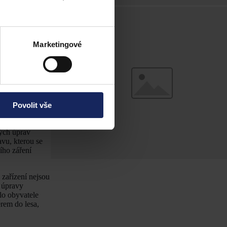
adavků na
umísťování
 zasadit do
Marketingové
o souhrn činitelů
dného bydlení.
. Příkladem může
hodnoty
 možné si
Povolit vše
y, kde byla
oty.
[15]
ých úprav
vu, kterou se
cího záření
 zařízení nejsou
 úpravy
lo obyvatele
ěrem do lesa,