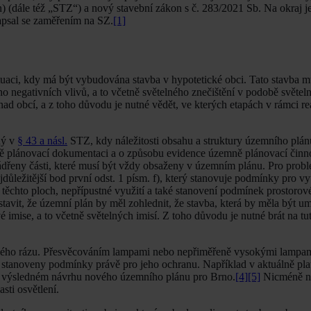
 (dále též „STZ“) a nový stavební zákon s č. 283/2021 Sb. Na okraj j
napsal se zaměřením na SZ.
[1]
situaci, kdy má být vybudována stavba v hypotetické obci. Tato stavba
ho negativních vlivů, a to včetně světelného znečištění v podobě světe
ad obcí, a z toho důvodu je nutné vědět, ve kterých etapách v rámci re
ný v
§ 43 a násl.
STZ, kdy náležitosti obsahu a struktury územního plá
 plánovací dokumentaci a o způsobu evidence územně plánovací činnos
jádřeny části, které musí být vždy obsaženy v územním plánu. Pro prob
ležitější bod první odst. 1 písm. f), který stanovuje podmínky pro vyu
 těchto ploch, nepřípustné využití a také stanovení podmínek prostorov
avit, že územní plán by měl zohlednit, že stavba, která by měla být um
 imise, a to včetně světelných imisí. Z toho důvodu je nutné brát na tu
inného rázu. Přesvěcováním lampami nebo nepřiměřeně vysokými lampam
ýt stanoveny podmínky právě pro jeho ochranu. Například v aktuálně p
 ve výsledném návrhu nového územního plánu pro Brno.
[4]
[5]
Nicméně ne
sti osvětlení.