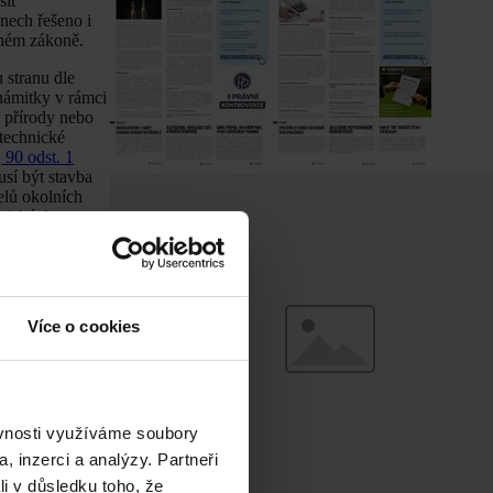
šit
nech řešeno i
dném zákoně.
 stranu dle
námitky v rámci
 přírody nebo
 technické
 90 odst. 1
usí být stavba
elů okolních
hnických
o řízení
rna, která bude
pomínky. Co se
Více o cookies
nebo změnit
pak možné
ak zváží tuto
ěkteré stavby
ěvnosti využíváme soubory
je možné od
, inzerci a analýzy. Partneři
Je tedy možné
li v důsledku toho, že