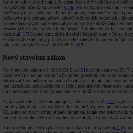
Autor by zde také rád zmínil, že existují také dvě vyhlášky provádějí
na využívání území. Ta ve svém
§ 24d
řeší stavby pro reklamu a rekl
obtěžovaly okolí světlem nad limitní hodnoty stanovené v jiných prá
požadavky pro ochranu zdraví, zdravých životních podmínek a životn
provedena takovým způsobem, aby mimo jiné neohrožovala život nebo z
obsažených v jiných právních předpisech. Problémem však je, že obě v
neexistují.
[17]
Ke stejnému zjištění došel i Krajský soud v Praze, kte
že žádné závazné limity pro tzv. světelné znečištění v právním řádu 
odkazem na vyhlášku s č. 268/2009 Sb.
[18]
Nový stavební zákon
Nový stavební zákon s č. 283/2021 Sb.,
[19]
který je platný od 29. 7.
požadavků na ochranu zdraví a životního prostředí. Dle zákona stav
ohrožovat život nebo zdraví osob či zvířat, nesmí mít také negativní v
jiné následkem nedostatečných světelně technických vlastností a emi
ani o nebezpečném záření pojednáno více, tudíž zde nelze nalézt ani
Zajímavostí zde je, že tento paragraf je téměř přepsaný
§ 10
z vyhlášky
hodnoty, jak tomu je ve vyhlášce. Je tedy možné pouze polemizovat n
SZ. Autor se však v tomto případě domnívá, že jak toto ustanovení, t
nutné tuto problematiku zde explicitně zakotvit, jak tomu bylo v minu
Na druhé straně návrh vyhlášky o požadavcích na výstavbu
[21]
by mo
nežádoucích účinků venkovního osvětlení. Tento paragraf provádí us