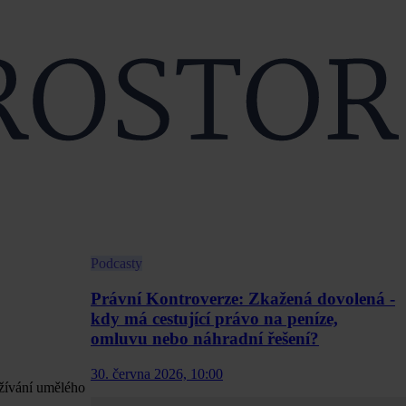
Podcasty
Právní Kontroverze: Zkažená dovolená -
kdy má cestující právo na peníze,
omluvu nebo náhradní řešení?
30. června 2026, 10:00
užívání umělého