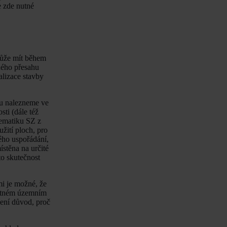
e zde nutné
 může mít během
lného přesahu
alizace stavby
nu nalezneme ve
ti (dále též
lematiku SZ z
žití ploch, pro
ého uspořádání,
ístěna na určité
to skutečnost
i je možné, že
latném územním
ní důvod, proč