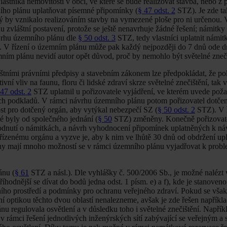
lastníka nemovitosti v obci, ve které se bude realizovat stavba, nebo z
ního plánu uplatňovat písemné připomínky (
§ 47 odst. 2
STZ). Je zde t
ý by vznikalo realizováním stavby na vymezené ploše pro ni určenou. V
zvláštní postavení, protože se ještě nenavrhuje žádné řešení; námitky
rhu územního plánu dle
§ 50 odst. 3
STZ, tedy vlastníci uplatnit námit
y. V řízení o územním plánu může pak každý nejpozději do 7 dnů ode d
emním plánu nevidí autor opět důvod, proč by nemohlo být světelné zneč
štními právními předpisy a stavebním zákonem lze předpokládat, že p
ivní vliv na faunu, floru či lidské zdraví skrze světelné znečištění, tak 
 47 odst. 2
STZ uplatnil u pořizovatele vyjádření, ve kterém uvede pož
ích podkladů. V rámci návrhu územního plánu potom pořizovatel dotče
st pro dotčený orgán, aby vytýkal nebezpečí SZ (
§ 50 odst. 2
STZ). V ř
é byly od společného jednání (
§ 50
STZ) změněny. Konečně pořizovate
hodnutí o námitkách, a návrh vyhodnocení připomínek uplatněných k n
zenému orgánu a vyzve je, aby k nim ve lhůtě 30 dnů od obdržení upl
ány mají mnoho možností se v rámci územního plánu vyjadřovat k probl
ánu (
§ 61
STZ a násl.). Dle vyhlášky č. 500/2006 Sb., je možné nalézt v
íhodnější se dívat do bodů jedna odst. 1 písm. e) a f), kde je stanoveno
ního prostředí a podmínky pro ochranu veřejného zdraví. Pokud se vša
ní optikou těchto dvou oblastí nenalezneme, avšak je zde řešen napříkl
 regulovala osvětlení a v důsledku toho i světelné znečištění. Napřík
rámci řešení jednotlivých inženýrských sítí zabývající se veřejným a 