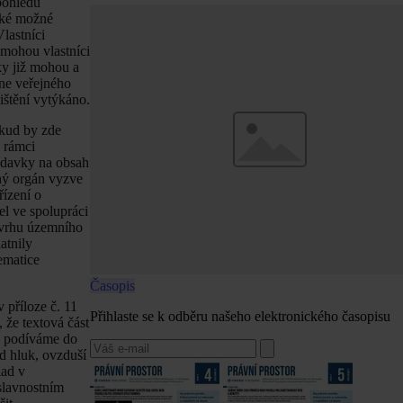
 pohledu
aké možné
lastníci
 mohou vlastníci
ky již mohou a
ne veřejného
ištění vytýkáno.
okud by zde
v rámci
adavky na obsah
ný orgán vyzve
ízení o
l ve spolupráci
ávrhu územního
atnily
ematice
Časopis
 příloze č. 11
Přihlaste se k odběru našeho elektronického časopisu
, že textová část
k podíváme do
ad hluk, ovzduší
lad v
slavnostním