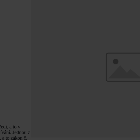
edí, a to v
ívání. Jednou z
 a to zákon č.