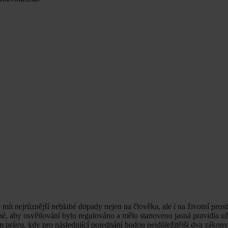
ít nejrůznější neblahé dopady nejen na člověka, ale i na životní prostř
né, aby osvětlování bylo regulováno a mělo stanoveno jasná pravidla už
m právu, kdy pro následující pojednání budou nejdůležitější dva zákony,