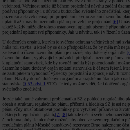
Je nutné se podívat na územní plán rovněž z druhé strany, z pohledu v
veřejnosti. Veřejnost může již během projednání návrhu zadání územ
podávat připomínky i z důvodu budoucího světelného znečištění, kter
pozemků a staveb nemají při projednání návrhu zadání územního plánu 
uplatnit až k návrhu územního plánu pro veřejné projednání.
[6]
U náv
taktéž každý může dle tohoto ustanovení uplatnit písemné připomínk
projednání uplatnit své připomínky. Jak u návrhu, tak i v řízení o úz
U dotčených orgánů, kterým je svěřena ochrana veřejných zájmů zvlá
hrála roli stavba, u které by se dalo předpokládat, že by měla mít negat
zadávacího řízení územního plánu je možné, aby dotčený orgán dle
§
územního plánu, vyplývající z právních předpisů a územně plánovac
k uplatnění stanovisek, kde by rovněž mohla být potencionální možno
územním plánu dotčený orgán uplatní stanoviska k částem řešení, kter
se zastupitelem vyhodnotí výsledky projednání a zpracuje návrh roz
plánu. Návrhy doručí dotčeným orgánům a krajskému úřadu jako nadří
stanoviska (
§ 53 odst. 1
STZ). Je tedy možné vidět, že i dotčené org
světelného znečištění.
Je zde také nutné zahrnout problematiku SZ z pohledu regulačního pl
obsah a strukturu regulačního plánu, přičemž z hlediska SZ je asi nejpř
plánu vždy musí obsahovat podmínky pro vytváření příznivého život
některých regulačních plánů,
[7]
[8]
tak zde řešení světelného znečiště
či ochrana půdy. Je nicméně možné, aby obec ve svém regulačním plánu
regulačním plánu Městské památkové rezervace Brno nalezneme část v 