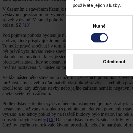
používáte jejich služby.
V územním a stavebním řízení je také nutné se podívat na institut poh
výstavbu a je zásadní pro vymezení povinností stavebního úřadu, a 
Výběr
staveb v území. V rámci pohody bydlení vzniklo mnoho důležitých judi
oblasti SZ.
[13]
Nutné
souhlasu
Pod pojmem pohoda bydlení je nutné ve světle rozsudku Nejvyššího s
a vlivů, které přispívají k tomu, aby bydlení bylo zdravé a vhodné p
To může právě spočívat i v tom, že se do budoucna zamezí vzniku imis
být právě vybudování velké stavby s osvětlením, které může narušova
okolních nemovitostí, který je sice odlišný od pohody bydlení, ale k 
Odmítnout
představit situaci, kdy se postaví továrna, která má negativní vliv na
továrna postavena. V důsledku toho se následně sníží i cena okolních 
Ve fázi následného stavebního dozoru a zvláštních pravomocí stavebn
možnost, aby stavební úřad nařídil vlastníkovi stavby, stavebního 
docílí toho, aby užívání stavby nebo jejího zařízení nemělo negativní vl
anebo světelným zářením.
Podle odstavce třetího, výše zmíněného ustanovení je možné, aby tako
postaveny a užívány v souladu s podmínkami danými povolením stave
využito, a to tehdy pokud by na fasádě budovy bylo instalováno rekl
sousední obytné stavby.
[16]
Dá se představit rovněž situace, kdy by na
čímž by nepřímo narušovalo životní prostředí, neboť to narušuje přiro