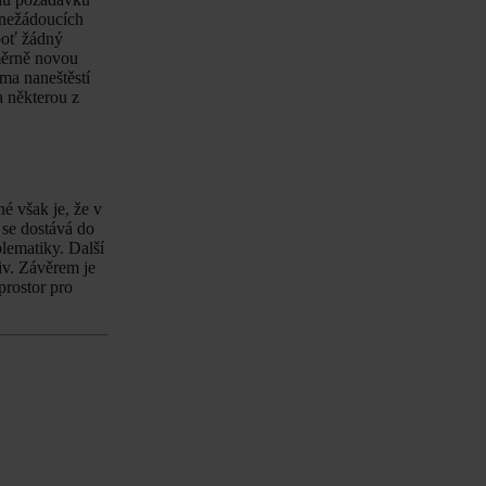
 nežádoucích
boť žádný
oměrně novou
ma naneštěstí
a některou z
é však je, že v
 se dostává do
lematiky. Další
liv. Závěrem je
prostor pro