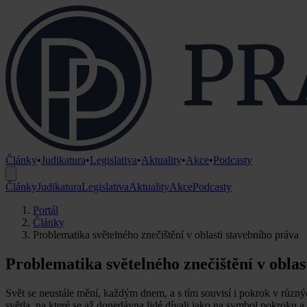
Články
•
Judikatura
•
Legislativa
•
Aktuality
•
Akce
•
Podcasty
Články
Judikatura
Legislativa
Aktuality
Akce
Podcasty
Portál
Články
Problematika světelného znečištění v oblasti stavebního práva
Problematika světelného znečištění v oblas
Svět se neustále mění, každým dnem, a s tím souvisí i pokrok v různý
světla, na které se až donedávna lidé dívali jako na symbol pokroku a 