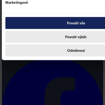
Marketingové
Povolit vše
Povolit výběr
Právní portál, jehož cílovou skupinou jsou nejenom právní
profesionálové a zástupci právnických profesí, ale všichni, kteří
Odmítnout
potřebují právní informace.