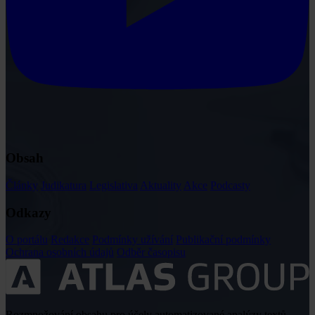
Obsah
Články
Judikatura
Legislativa
Aktuality
Akce
Podcasty
Odkazy
O portálu
Redakce
Podmínky užívání
Publikační podmínky
Ochrana osobních údajů
Odběr časopisu
Rozmnožování obsahu pro účely automatizované analýzy textů