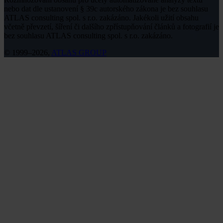
nebo dat dle ustanovení § 39c autorského zákona je bez souhlasu
ATLAS consulting spol. s r.o. zakázáno. Jakékoli užití obsahu
včetně převzetí, šíření či dalšího zpřístupňování článků a fotografií je
bez souhlasu ATLAS consulting spol. s r.o. zakázáno.
© 1999–2026,
ATLAS GROUP