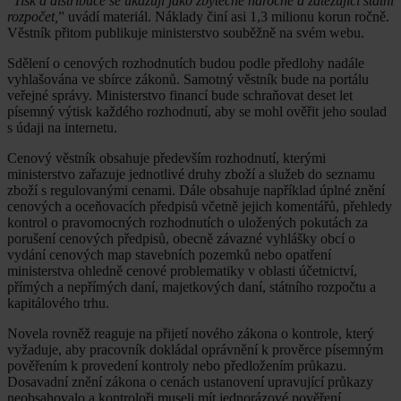
“
Tisk a distribuce se ukazují jako zbytečně náročné a zatěžující státní
rozpočet,
” uvádí materiál. Náklady činí asi 1,3 milionu korun ročně.
Věstník přitom publikuje ministerstvo souběžně na svém webu.
Sdělení o cenových rozhodnutích budou podle předlohy nadále
vyhlašována ve sbírce zákonů. Samotný věstník bude na portálu
veřejné správy. Ministerstvo financí bude schraňovat deset let
písemný výtisk každého rozhodnutí, aby se mohl ověřit jeho soulad
s údaji na internetu.
Cenový věstník obsahuje především rozhodnutí, kterými
ministerstvo zařazuje jednotlivé druhy zboží a služeb do seznamu
zboží s regulovanými cenami. Dále obsahuje například úplné znění
cenových a oceňovacích předpisů včetně jejich komentářů, přehledy
kontrol o pravomocných rozhodnutích o uložených pokutách za
porušení cenových předpisů, obecně závazné vyhlášky obcí o
vydání cenových map stavebních pozemků nebo opatření
ministerstva ohledně cenové problematiky v oblasti účetnictví,
přímých a nepřímých daní, majetkových daní, státního rozpočtu a
kapitálového trhu.
Novela rovněž reaguje na přijetí nového zákona o kontrole, který
vyžaduje, aby pracovník dokládal oprávnění k prověrce písemným
pověřením k provedení kontroly nebo předložením průkazu.
Dosavadní znění zákona o cenách ustanovení upravující průkazy
neobsahovalo a kontroloři museli mít jednorázové pověření.