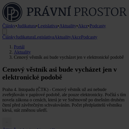
Články
•
Judikatura
•
Legislativa
•
Aktuality
•
Akce
•
Podcasty
Články
Judikatura
Legislativa
Aktuality
Akce
Podcasty
Portál
Aktuality
Cenový věstník asi bude vycházet jen v elektronické podobě
Cenový věstník asi bude vycházet jen v
elektronické podobě
Praha 4. listopadu (ČTK) - Cenový věstník už asi nebude
zveřejňován v papírové podobě, ale pouze elektronicky. Počítá s tím
novela zákona o cenách, která je ve Sněmovně po dnešním druhém
čtení před závěrečným schvalováním. Počet předplatitelů věstníku
klesá, stát změnou ušetří.