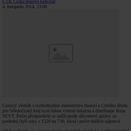
ČTK
Česká tisková kancelář
4. listopadu 2014, 23:00
Cenový věstník s rozhodnutími ministerstva financí a Celního úřadu
pro Středočeský kraj nyní tiskne externí tiskárna a distribuuje firma
SEVT. Počet předplatitelů se snížil podle důvodové zprávy za
poslední čtyři roky z 1520 na 730, klesá i počet dalších zájemců.