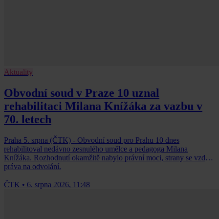
Aktuality
Obvodní soud v Praze 10 uznal
rehabilitaci Milana Knížáka za vazbu v
70. letech
Praha 5. srpna (ČTK) - Obvodní soud pro Prahu 10 dnes
rehabilitoval nedávno zesnulého umělce a pedagoga Milana
Knížáka. Rozhodnutí okamžitě nabylo právní moci, strany se vzdaly
práva na odvolání.
ČTK
•
6. srpna 2026, 11:48