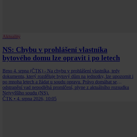
Aktuality
NS: Chybu v prohlášení vlastníka
bytového domu lze opravit i po letech
Brno 4. srpna (ČTK) - Na chybu v prohlášení vlastníka, tedy
dokumentu, který rozděluje bytový dům na jednotky, lze upozornit i
po mnoha letech a žádat u soudu opravu. Právo domáhat se
odstranění vad nepodléhá promlčení, plyne z aktuálního rozsudku
Nejvyššího soudu (NS).
ČTK
•
4. srpna 2026, 10:05