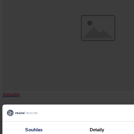
Aktuality
Úkladná vražda a některé další činy by
mohly být nepromlčitelné, navrhla
koalice
Souhlas
Detaily