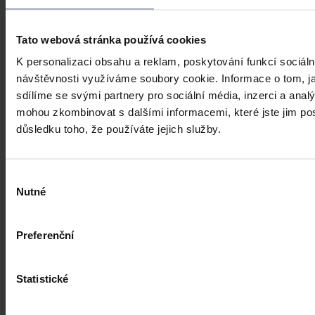
Praha 1. srpna (ČTK) - Úkladná vražda a některé další trestné činy s
úmyslným usmrcením by se mohly zařadit mezi nepromlčitelné. Jde
také například o některé činy související s obecným ohrožením,
Tato webová stránka používá cookies
teroristickým útokem a terorem, za něž hrozí až výjimečný trest.
K personalizaci obsahu a reklam, poskytování funkcí sociáln
ČTK
•
3. srpna 2026, 10:04
návštěvnosti využíváme soubory cookie. Informace o tom, j
sdílíme se svými partnery pro sociální média, inzerci a analý
mohou zkombinovat s dalšími informacemi, které jste jim posk
důsledku toho, že používáte jejich služby.
Výběr
Nutné
souhlasu
Preferenční
Statistické