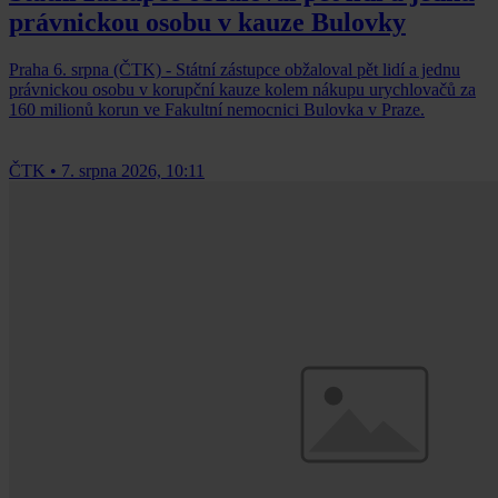
právnickou osobu v kauze Bulovky
Praha 6. srpna (ČTK) - Státní zástupce obžaloval pět lidí a jednu
právnickou osobu v korupční kauze kolem nákupu urychlovačů za
160 milionů korun ve Fakultní nemocnici Bulovka v Praze.
ČTK
•
7. srpna 2026, 10:11