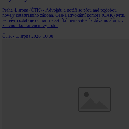
Praha 4. srpna (ČTK) - Advokáti a notáři se přou nad podobou
novely katastrálního zákona. Česká advokátní komora (ČAK) tvrdí,
že návrh oslabuje ochranu vlastníků nemovitostí a dává notářům
značnou konkurenční výhodu.
ČTK
•
5. srpna 2026, 10:38