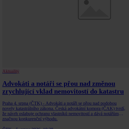
Aktuality
Advokáti a notáři se přou nad změnou
zrychlující vklad nemovitostí do katastru
Praha 4. srpna (ČTK) - Advokáti a notáři se přou nad podobou
novely katastrálního zákona. Česká advokátní komora (ČAK) tvrdí,
že návrh oslabuje ochranu vlastníků nemovitostí a dává notářům
značnou konkurenční výhodu.