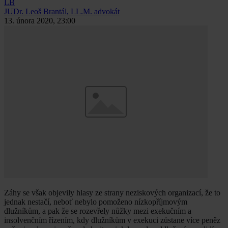
LB
JUDr. Leoš Brantál, LL.M.
advokát
13. února 2020, 23:00
Záhy se však objevily hlasy ze strany neziskových organizací, že to
jednak nestačí, neboť nebylo pomoženo nízkopříjmovým
dlužníkům, a pak že se rozevřely nůžky mezi exekučním a
insolvenčním řízením, kdy dlužníkům v exekuci zůstane více peněz