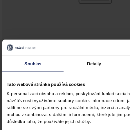
Aktuality
Souhlas
Detaily
Úkladná vražda a některé další činy by
mohly být nepromlčitelné, navrhla
koalice
Tato webová stránka používá cookies
K personalizaci obsahu a reklam, poskytování funkcí sociáln
Praha 1. srpna (ČTK) - Úkladná vražda a některé další trestné činy s
návštěvnosti využíváme soubory cookie. Informace o tom, j
úmyslným usmrcením by se mohly zařadit mezi nepromlčitelné. Jde
také například o některé činy související s obecným ohrožením,
sdílíme se svými partnery pro sociální média, inzerci a analý
teroristickým útokem a terorem, za něž hrozí až výjimečný trest.
mohou zkombinovat s dalšími informacemi, které jste jim posk
důsledku toho, že používáte jejich služby.
ČTK
•
3. srpna 2026, 10:04