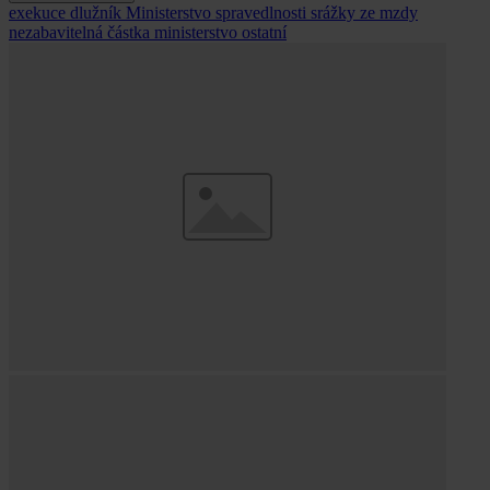
exekuce
dlužník
Ministerstvo spravedlnosti
srážky ze mzdy
nezabavitelná částka
ministerstvo
ostatní