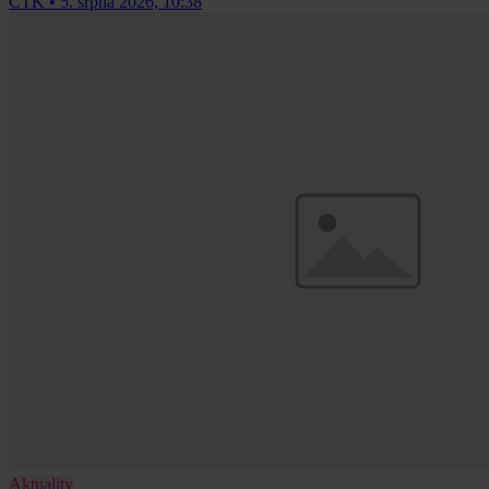
ČTK
•
5. srpna 2026, 10:38
Aktuality