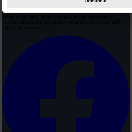
Odmítnout
Právní portál, jehož cílovou skupinou jsou nejenom právní
profesionálové a zástupci právnických profesí, ale všichni, kteří
potřebují právní informace.