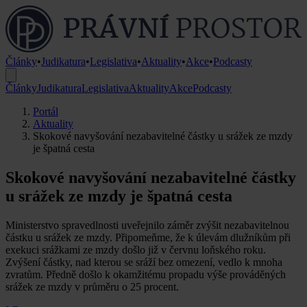
Články
•
Judikatura
•
Legislativa
•
Aktuality
•
Akce
•
Podcasty
Články
Judikatura
Legislativa
Aktuality
Akce
Podcasty
Portál
Aktuality
Skokové navyšování nezabavitelné částky u srážek ze mzdy
je špatná cesta
Skokové navyšování nezabavitelné částky
u srážek ze mzdy je špatná cesta
Ministerstvo spravedlnosti uveřejnilo záměr zvýšit nezabavitelnou
částku u srážek ze mzdy. Připomeňme, že k úlevám dlužníkům při
exekuci srážkami ze mzdy došlo již v červnu loňského roku.
Zvýšení částky, nad kterou se sráží bez omezení, vedlo k mnoha
zvratům. Předně došlo k okamžitému propadu výše prováděných
srážek ze mzdy v průměru o 25 procent.