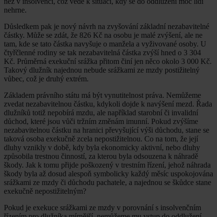
než v insolvenci, což vede k situaci, kdy se do oddlužení moc lidí
nehrne.
Důsledkem pak je nový návrh na zvyšování základní nezabavitelné
částky. Může se zdát, že 826 Kč na osobu je malé zvýšení, ale ne
tam, kde se tato částka navyšuje o manžela a vyživované osoby. U
čtyřčlenné rodiny se tak nezabavitelná částka zvýší hned o 3 304
Kč. Průměrná exekuční srážka přitom činí jen něco okolo 3 000 Kč.
Takový dlužník najednou nebude srážkami ze mzdy postižitelný
vůbec, což je druhý extrém.
Základem právního státu má být vynutitelnost práva. Nemůžeme
zvedat nezabavitelnou částku, kdykoli dojde k navýšení mezd. Řada
dlužníků totiž nepobírá mzdu, ale například starobní či invalidní
důchod, které jsou vůči tržním změnám imunní. Pokud zvýšíme
nezabavitelnou částku na hranici převyšující výši důchodu, stane se
taková osoba exekučně zcela nepostižitelnou. Co na tom, že její
dluhy vznikly v době, kdy byla ekonomicky aktivní, nebo dluhy
způsobila trestnou činností, za kterou byla odsouzena k náhradě
škody. Jak k tomu přijde poškozený v trestním řízení, jehož náhrada
škody byla až dosud alespoň symbolicky každý měsíc uspokojována
srážkami ze mzdy či důchodu pachatele, a najednou se škůdce stane
exekučně nepostižitelným?
Pokud je exekuce srážkami ze mzdy v porovnání s insolvenčním
řízením pro dlužníka mírnější, nemůžeme mu vstup do oddlužení