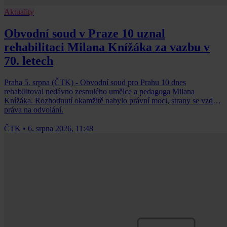
Aktuality
Obvodní soud v Praze 10 uznal
rehabilitaci Milana Knížáka za vazbu v
70. letech
Praha 5. srpna (ČTK) - Obvodní soud pro Prahu 10 dnes
rehabilitoval nedávno zesnulého umělce a pedagoga Milana
Knížáka. Rozhodnutí okamžitě nabylo právní moci, strany se vzdaly
práva na odvolání.
ČTK
•
6. srpna 2026, 11:48