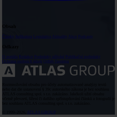
Obsah
Články
Judikatura
Legislativa
Aktuality
Akce
Podcasty
Odkazy
O portálu
Redakce
Podmínky užívání
Publikační podmínky
Ochrana osobních údajů
Odběr časopisu
Rozmnožování obsahu pro účely automatizované analýzy textů
nebo dat dle ustanovení § 39c autorského zákona je bez souhlasu
ATLAS consulting spol. s r.o. zakázáno. Jakékoli užití obsahu
včetně převzetí, šíření či dalšího zpřístupňování článků a fotografií je
bez souhlasu ATLAS consulting spol. s r.o. zakázáno.
© 1999–2026,
ATLAS GROUP