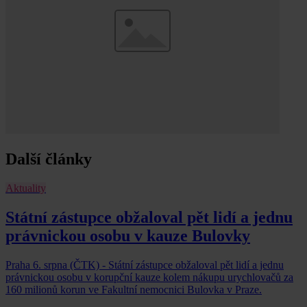
Další články
Aktuality
Státní zástupce obžaloval pět lidí a jednu
právnickou osobu v kauze Bulovky
Praha 6. srpna (ČTK) - Státní zástupce obžaloval pět lidí a jednu
právnickou osobu v korupční kauze kolem nákupu urychlovačů za
160 milionů korun ve Fakultní nemocnici Bulovka v Praze.