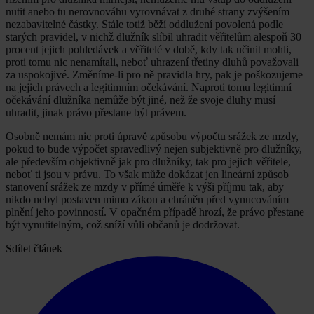
nutit anebo tu nerovnováhu vyrovnávat z druhé strany zvýšením
nezabavitelné částky. Stále totiž běží oddlužení povolená podle
starých pravidel, v nichž dlužník slíbil uhradit věřitelům alespoň 30
procent jejich pohledávek a věřitelé v době, kdy tak učinit mohli,
proti tomu nic nenamítali, neboť uhrazení třetiny dluhů považovali
za uspokojivé. Změníme-li pro ně pravidla hry, pak je poškozujeme
na jejich právech a legitimním očekávání. Naproti tomu legitimní
očekávání dlužníka nemůže být jiné, než že svoje dluhy musí
uhradit, jinak právo přestane být právem.
Osobně nemám nic proti úpravě způsobu výpočtu srážek ze mzdy,
pokud to bude výpočet spravedlivý nejen subjektivně pro dlužníky,
ale především objektivně jak pro dlužníky, tak pro jejich věřitele,
neboť ti jsou v právu. To však může dokázat jen lineární způsob
stanovení srážek ze mzdy v přímé úměře k výši příjmu tak, aby
nikdo nebyl postaven mimo zákon a chráněn před vynucováním
plnění jeho povinností. V opačném případě hrozí, že právo přestane
být vynutitelným, což sníží vůli občanů je dodržovat.
Sdílet článek