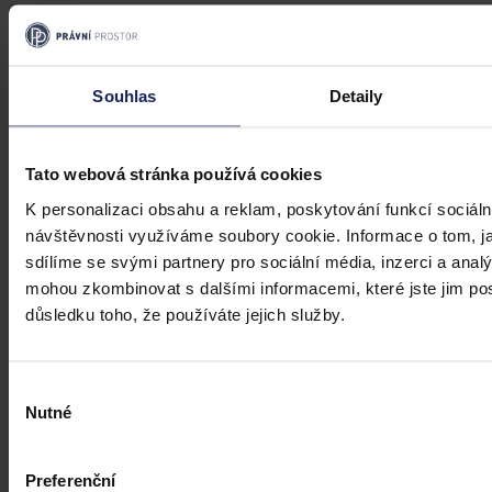
Aktuality
Úkladná vražda a některé další činy by
mohly být nepromlčitelné, navrhla
Souhlas
Detaily
koalice
Praha 1. srpna (ČTK) - Úkladná vražda a některé další trestné činy s
Tato webová stránka používá cookies
úmyslným usmrcením by se mohly zařadit mezi nepromlčitelné. Jde
také například o některé činy související s obecným ohrožením,
K personalizaci obsahu a reklam, poskytování funkcí sociáln
teroristickým útokem a terorem, za něž hrozí až výjimečný trest.
návštěvnosti využíváme soubory cookie. Informace o tom, j
sdílíme se svými partnery pro sociální média, inzerci a analý
ČTK
•
3. srpna 2026, 10:04
mohou zkombinovat s dalšími informacemi, které jste jim posk
důsledku toho, že používáte jejich služby.
Výběr
Nutné
souhlasu
Preferenční