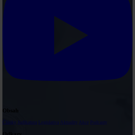
Obsah
Články
Judikatura
Legislativa
Aktuality
Akce
Podcasty
Odkazy