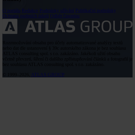
O portálu
Redakce
Podmínky užívání
Publikační podmínky
Ochrana osobních údajů
Odběr časopisu
Rozmnožování obsahu pro účely automatizované analýzy textů
nebo dat dle ustanovení § 39c autorského zákona je bez souhlasu
ATLAS consulting spol. s r.o. zakázáno. Jakékoli užití obsahu
včetně převzetí, šíření či dalšího zpřístupňování článků a fotografií je
bez souhlasu ATLAS consulting spol. s r.o. zakázáno.
© 1999–2026,
ATLAS GROUP