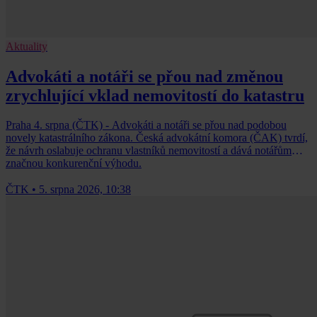
Aktuality
Advokáti a notáři se přou nad změnou
zrychlující vklad nemovitostí do katastru
Praha 4. srpna (ČTK) - Advokáti a notáři se přou nad podobou
novely katastrálního zákona. Česká advokátní komora (ČAK) tvrdí,
že návrh oslabuje ochranu vlastníků nemovitostí a dává notářům
značnou konkurenční výhodu.
ČTK
•
5. srpna 2026, 10:38