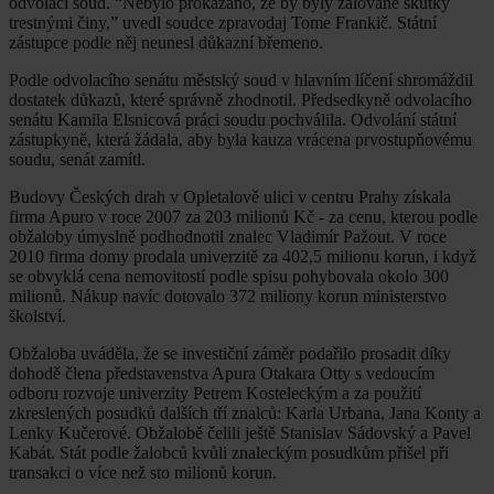
odvolací soud. “Nebylo prokázáno, že by byly žalované skutky
trestnými činy,” uvedl soudce zpravodaj Tome Frankič. Státní
zástupce podle něj neunesl důkazní břemeno.
Podle odvolacího senátu městský soud v hlavním líčení shromáždil
dostatek důkazů, které správně zhodnotil. Předsedkyně odvolacího
senátu Kamila Elsnicová práci soudu pochválila. Odvolání státní
zástupkyně, která žádala, aby byla kauza vrácena prvostupňovému
soudu, senát zamítl.
Budovy Českých drah v Opletalově ulici v centru Prahy získala
firma Apuro v roce 2007 za 203 milionů Kč - za cenu, kterou podle
obžaloby úmyslně podhodnotil znalec Vladimír Pažout. V roce
2010 firma domy prodala univerzitě za 402,5 milionu korun, i když
se obvyklá cena nemovitostí podle spisu pohybovala okolo 300
milionů. Nákup navíc dotovalo 372 miliony korun ministerstvo
školství.
Obžaloba uváděla, že se investiční záměr podařilo prosadit díky
dohodě člena představenstva Apura Otakara Otty s vedoucím
odboru rozvoje univerzity Petrem Kosteleckým a za použití
zkreslených posudků dalších tří znalců: Karla Urbana, Jana Konty a
Lenky Kučerové. Obžalobě čelili ještě Stanislav Sádovský a Pavel
Kabát. Stát podle žalobců kvůli znaleckým posudkům přišel při
transakci o více než sto milionů korun.