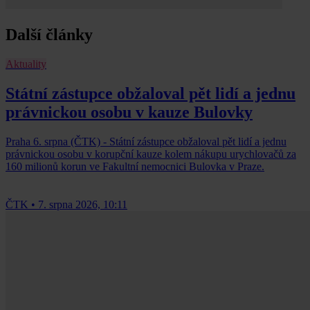
Další články
Aktuality
Státní zástupce obžaloval pět lidí a jednu
právnickou osobu v kauze Bulovky
Praha 6. srpna (ČTK) - Státní zástupce obžaloval pět lidí a jednu
právnickou osobu v korupční kauze kolem nákupu urychlovačů za
160 milionů korun ve Fakultní nemocnici Bulovka v Praze.
ČTK
•
7. srpna 2026, 10:11