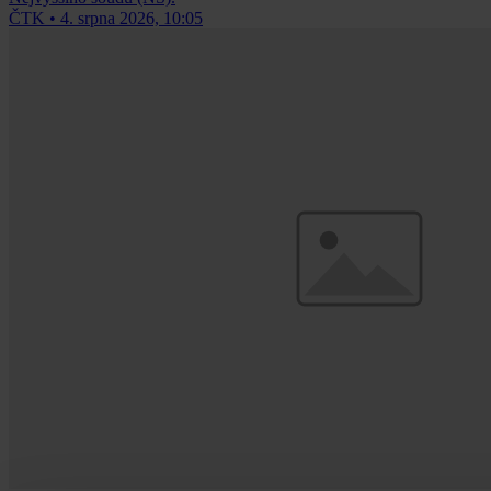
ČTK
•
4. srpna 2026, 10:05