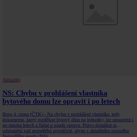
Aktuality
NS: Chybu v prohlášení vlastníka
bytového domu lze opravit i po letech
Brno 4. srpna (ČTK) - Na chybu v prohlášení vlastníka, tedy
dokumentu, který rozděluje bytový dům na jednotky, lze upozornit i
po mnoha letech a žádat u soudu opravu. Právo domáhat se
odstranění vad nepodléhá promlčení, plyne z aktuálního rozsudku
Nejvyššího soudu (NS).