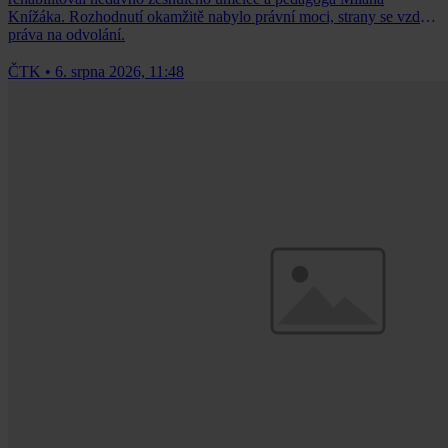
Knížáka. Rozhodnutí okamžitě nabylo právní moci, strany se vzdaly
práva na odvolání.
ČTK
•
6. srpna 2026, 11:48