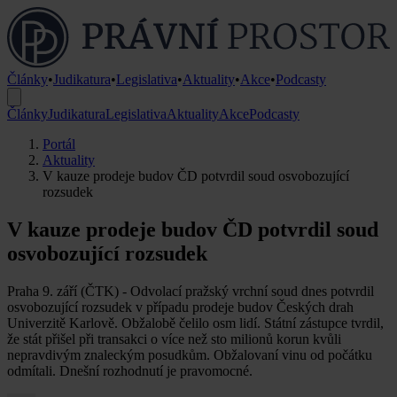
Články
•
Judikatura
•
Legislativa
•
Aktuality
•
Akce
•
Podcasty
Články
Judikatura
Legislativa
Aktuality
Akce
Podcasty
Portál
Aktuality
V kauze prodeje budov ČD potvrdil soud osvobozující
rozsudek
V kauze prodeje budov ČD potvrdil soud
osvobozující rozsudek
Praha 9. září (ČTK) - Odvolací pražský vrchní soud dnes potvrdil
osvobozující rozsudek v případu prodeje budov Českých drah
Univerzitě Karlově. Obžalobě čelilo osm lidí. Státní zástupce tvrdil,
že stát přišel při transakci o více než sto milionů korun kvůli
nepravdivým znaleckým posudkům. Obžalovaní vinu od počátku
odmítali. Dnešní rozhodnutí je pravomocné.