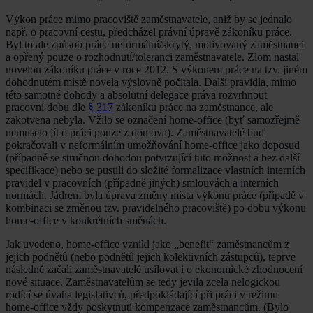
Výkon práce mimo pracoviště zaměstnavatele, aniž by se jednalo
např. o pracovní cestu, předcházel právní úpravě zákoníku práce.
Byl to ale způsob práce neformální/skrytý, motivovaný zaměstnanci
a opřený pouze o rozhodnutí/toleranci zaměstnavatele. Zlom nastal
novelou zákoníku práce v roce 2012. S výkonem práce na tzv. jiném
dohodnutém místě novela výslovně počítala. Další pravidla, mimo
této samotné dohody a absolutní delegace práva rozvrhnout
pracovní dobu dle
§ 317
zákoníku práce na zaměstnance, ale
zakotvena nebyla. Vžilo se označení home-office (byť samozřejmě
nemuselo jít o práci pouze z domova). Zaměstnavatelé buď
pokračovali v neformálním umožňování home-office jako doposud
(případně se stručnou dohodou potvrzující tuto možnost a bez další
specifikace) nebo se pustili do složité formalizace vlastních interních
pravidel v pracovních (případně jiných) smlouvách a interních
normách. Jádrem byla úprava změny místa výkonu práce (případě v
kombinaci se změnou tzv. pravidelného pracoviště) po dobu výkonu
home-office v konkrétních směnách.
Jak uvedeno, home-office vznikl jako „benefit“ zaměstnancům z
jejich podnětů (nebo podnětů jejich kolektivních zástupců), teprve
následně začali zaměstnavatelé usilovat i o ekonomické zhodnocení
nové situace. Zaměstnavatelům se tedy jevila zcela nelogickou
rodící se úvaha legislativců, předpokládající při práci v režimu
home-office vždy poskytnutí kompenzace zaměstnancům. (Bylo