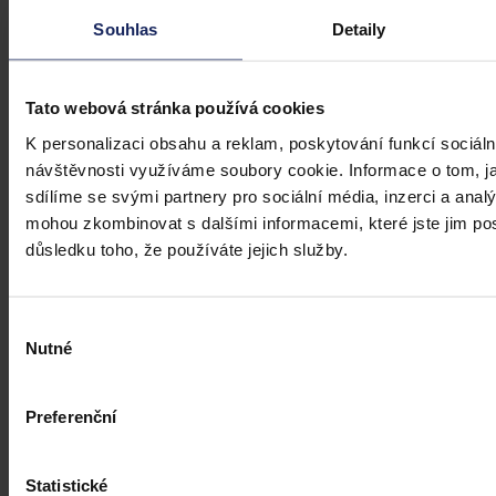
Souhlas
Detaily
Tato webová stránka používá cookies
K personalizaci obsahu a reklam, poskytování funkcí sociáln
návštěvnosti využíváme soubory cookie. Informace o tom, j
sdílíme se svými partnery pro sociální média, inzerci a analý
mohou zkombinovat s dalšími informacemi, které jste jim posk
důsledku toho, že používáte jejich služby.
Výběr
Články
Nutné
souhlasu
Kdy je možné sáhnout po jinak
urážlivých označeních?
Preferenční
Tento článek shrnuje nedávný rozsudek Evropského soudu pro
lidská práva (ESLP) v kauze Mortensen proti Dánsku, který může
Statistické
sehrát roli v dalším řešení obdobných případů na ochranu osobnosti,