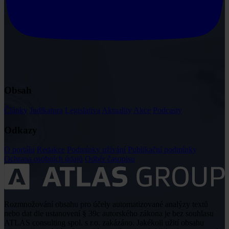
Obsah
Články
Judikatura
Legislativa
Aktuality
Akce
Podcasty
Odkazy
O portálu
Redakce
Podmínky užívání
Publikační podmínky
Ochrana osobních údajů
Odběr časopisu
Rozmnožování obsahu pro účely automatizované analýzy textů
nebo dat dle ustanovení § 39c autorského zákona je bez souhlasu
ATLAS consulting spol. s r.o. zakázáno. Jakékoli užití obsahu