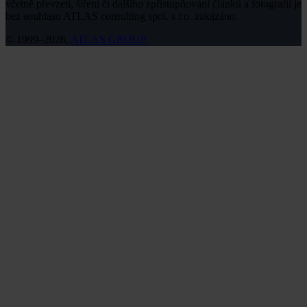
včetně převzetí, šíření či dalšího zpřístupňování článků a fotografií je
bez souhlasu ATLAS consulting spol. s r.o. zakázáno.
© 1999–2026,
ATLAS GROUP