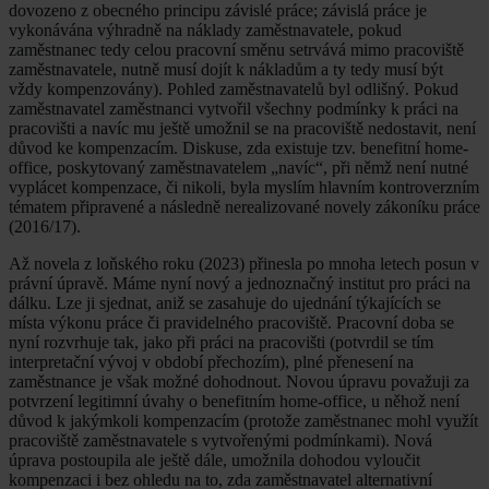
dovozeno z obecného principu závislé práce; závislá práce je
vykonávána výhradně na náklady zaměstnavatele, pokud
zaměstnanec tedy celou pracovní směnu setrvává mimo pracoviště
zaměstnavatele, nutně musí dojít k nákladům a ty tedy musí být
vždy kompenzovány). Pohled zaměstnavatelů byl odlišný. Pokud
zaměstnavatel zaměstnanci vytvořil všechny podmínky k práci na
pracovišti a navíc mu ještě umožnil se na pracoviště nedostavit, není
důvod ke kompenzacím. Diskuse, zda existuje tzv. benefitní home-
office, poskytovaný zaměstnavatelem „navíc“, při němž není nutné
vyplácet kompenzace, či nikoli, byla myslím hlavním kontroverzním
tématem připravené a následně nerealizované novely zákoníku práce
(2016/17).
Až novela z loňského roku (2023) přinesla po mnoha letech posun v
právní úpravě. Máme nyní nový a jednoznačný institut pro práci na
dálku. Lze ji sjednat, aniž se zasahuje do ujednání týkajících se
místa výkonu práce či pravidelného pracoviště. Pracovní doba se
nyní rozvrhuje tak, jako při práci na pracovišti (potvrdil se tím
interpretační vývoj v období přechozím), plné přenesení na
zaměstnance je však možné dohodnout. Novou úpravu považuji za
potvrzení legitimní úvahy o benefitním home-office, u něhož není
důvod k jakýmkoli kompenzacím (protože zaměstnanec mohl využít
pracoviště zaměstnavatele s vytvořenými podmínkami). Nová
úprava postoupila ale ještě dále, umožnila dohodou vyloučit
kompenzaci i bez ohledu na to, zda zaměstnavatel alternativní