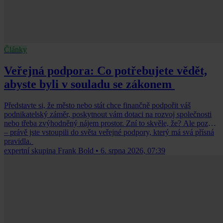
Články
Veřejná podpora: Co potřebujete vědět,
abyste byli v souladu se zákonem
Představte si, že město nebo stát chce finančně podpořit váš
podnikatelský záměr, poskytnout vám dotaci na rozvoj společnosti
nebo třeba zvýhodněný nájem prostor. Zní to skvěle, že? Ale pozor
– právě jste vstoupili do světa veřejné podpory, který má svá přísná
pravidla.
expertní skupina Frank Bold
•
6. srpna 2026, 07:39