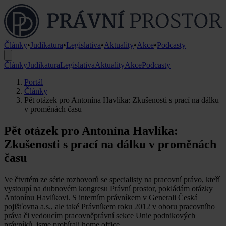
Články
•
Judikatura
•
Legislativa
•
Aktuality
•
Akce
•
Podcasty
Články
Judikatura
Legislativa
Aktuality
Akce
Podcasty
Portál
Články
Pět otázek pro Antonína Havlíka: Zkušenosti s prací na dálku
v proměnách času
Pět otázek pro Antonína Havlíka:
Zkušenosti s prací na dálku v proměnách
času
Ve čtvrtém ze série rozhovorů se specialisty na pracovní právo, kteří
vystoupí na dubnovém kongresu Právní prostor, pokládám otázky
Antonínu Havlíkovi. S interním právníkem v Generali Česká
pojišťovna a.s., ale také Právníkem roku 2012 v oboru pracovního
práva či vedoucím pracovněprávní sekce Unie podnikových
právníků, jsme probírali home office.