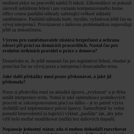
možnost práce na pracovišti nabízí či nikoli. Zákonodárce se pokusil
zároveň nabídnout řešení i pro variantu kompenzovaného home-
office cestou paušální náhrady zahrnující veškeré náklady
zaměstnance. Paušální náhrada bude, myslím, vyžadovat ještě čas na
vývoj interpretací. Provázanost s daňovou problematikou nepovažuji
ještě za dokončenou.
Výzvou pro zaměstnavatele zůstává bezpečnost a ochrana
zdraví při práci na domácích pracovištích. Nastal čas pro
zvolnění striktních pravidel u práce z domova?
Domnívám se, že ještě nenastal čas pro legislativní řešení, vhodné je
ponechat čas na vývoj praxe a interpretací dosavadního textu.
Jaké další překážky musí praxe překonávat, a jaké již
překonala?
Praxe si především musí na aktuální úpravu „zvyknout“ a je třeba
ustálit interpretace textu. Nutná je také optimalizace podnikových
procesů se zakomponovanou prací na dálku – je to patrně výzva
složitější než implementace právní úpravy. Samozřejmě by velmi
pomohl benevolentní (a logický) výklad „paušálu“ tak, aby jeho
výši bylo možné modifikovat (snížit) bez daňových dopadů.
Nepanuje jednotný názor, zda si mohou dohodáři rozvrhovat