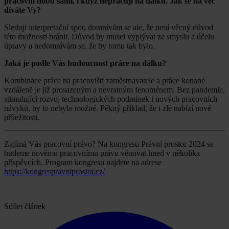
pracovní dobu sami, i když nepracují na dálku. Jak se na věc
díváte Vy?
Sleduji interpretační spor, domnívám se ale, že není věcný důvod
této možnosti bránit. Důvod by musel vyplývat ze smyslu a účelu
úpravy a nedomnívám se, že by tomu tak bylo.
Jaká je podle Vás budoucnost práce na dálku?
Kombinace práce na pracovišti zaměstnavatele a práce konané
vzdáleně je již prosazeným a nevratným fenoménem. Bez pandemie,
stimulující rozvoj technologických podmínek i nových pracovních
návyků, by to nebylo možné. Pěkný příklad, že i zlé nabízí nové
příležitosti.
Zajímá Vás pracovní právo? Na kongresu Právní prostor 2024 se
budeme novému pracovnímu právu věnovat hned v několika
příspěvcích. Program kongresu najdete na adrese
https://kongrespravniprostor.cz/
Sdílet článek