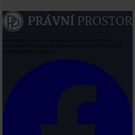
Právní portál, jehož cílovou skupinou jsou nejenom právní
profesionálové a zástupci právnických profesí, ale všichni, kteří
potřebují právní informace.