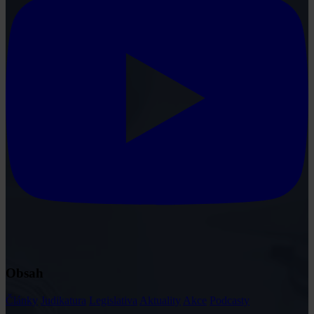
Obsah
Články
Judikatura
Legislativa
Aktuality
Akce
Podcasty