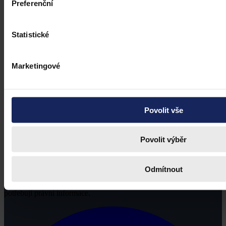
Preferenční
Statistické
Marketingové
Povolit vše
Povolit výběr
Odmítnout
Právní portál, jehož cílovou skupinou jsou nejenom právní
profesionálové a zástupci právnických profesí, ale všichni, kteří
potřebují právní informace.