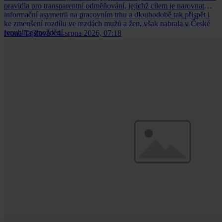
pravidla pro transparentní odměňování, jejichž cílem je narovnat
informační asymetrii na pracovním trhu a dlouhodobě tak přispět i
ke zmenšení rozdílu ve mzdách mužů a žen, však nabrala v České
republice zpoždění.
Ivona Tajšlová
•
4. srpna 2026, 07:18