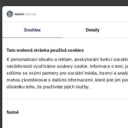
Články
Kdy je možné sáhnout po jinak
Souhlas
Detaily
urážlivých označeních?
Tento článek shrnuje nedávný rozsudek Evropského soudu pro
Tato webová stránka používá cookies
lidská práva (ESLP) v kauze Mortensen proti Dánsku, který může
K personalizaci obsahu a reklam, poskytování funkcí sociáln
sehrát roli v dalším řešení obdobných případů na ochranu osobnosti,
zejména pokud se jedná o působení na sociálních sítích,
návštěvnosti využíváme soubory cookie. Informace o tom, j
předchozího jednání poškozeného a reálných základů pro hodnotící
sdílíme se svými partnery pro sociální média, inzerci a analý
úsudek.
Kolektiv autorů
•
3. srpna 2026, 07:37
mohou zkombinovat s dalšími informacemi, které jste jim posk
důsledku toho, že používáte jejich služby.
Výběr
Nutné
souhlasu