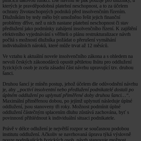
plnících takovou funkci. Dle návrhu se pak použije pro dlužníky, u
kterých je pravděpodobná platební neschopnost, a to za účelem
ochrany životaschopných podniků před insolvenčním řízením.
Dlužníkům by tedy mělo být umožněno řešit jejich finanční
problémy dříve, než u nich nastane platební neschopnost či stav
předlužení jako podmínky zahájení insolvenčního řízení. K zajištění
efektivního vyjednávání s věřiteli o plánu restrukturalizace návrh
počítá s možností dlužníka požádat o přerušení vymáhání
individuálních nároků, které může trvat až 12 měsíců.
Ve vztahu k aktuální novele insolvenčního zákona a s ohledem na
nevoli českých zákonodárců opustit pětiletou lhůtu pro oddlužení
fyzických osob je zcela zásadní část návrhu upravující tzv. druhou
šanci.
Druhou šancí je míněn postup, jehož účelem dle odůvodnění návrhu
je, aby
„poctiví insolventní nebo předlužení podnikatelé dostali po
úplném oddlužení po uplynutí přiměřené doby druhou šanci…“.
Maximální přiměřenou dobou, po jejímž uplynutí následuje úplné
oddlužení, jsou stanoveny tři roky. Možnost podmínit úplné
oddlužení částečným splacením dluhu zůstává zachována, byť s
povinností přihlédnout k individuální situaci podnikatele.
Právě v délce odlužení je největší rozpor se současnou podobou
institutu oddlužení. Ačkoliv se navrhovaná úprava týká výslovně
pouze podnikajících fyzických osob, návrh stanovuje možnost