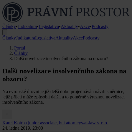
Články
•
Judikatura
•
Legislativa
•
Aktuality
•
Akce
•
Podcasty
Články
Judikatura
Legislativa
Aktuality
Akce
Podcasty
Portál
Články
Další novelizace insolvenčního zákona na obzoru?
Další novelizace insolvenčního zákona na
obzoru?
Na evropské úrovni je již delší dobu projednáván návrh směrnice,
jejíž přijetí může způsobit další, a to poměrně výraznou novelizaci
insolvenčního zákona.
Karel Kotrba
junior associate, bnt attorneys-at-law s. r. o.
24. ledna 2019, 23:00