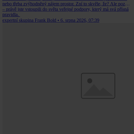
nebo třeba zvýhodněný nájem prostor. Zní to skvěle, že? Ale pozor
– právě jste vstoupili do světa veřejné podpory, který má svá přísná
pravidla.
expertní skupina Frank Bold
•
6. srpna 2026, 07:39