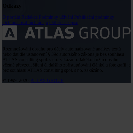
Odkazy
O portálu
Redakce
Podmínky užívání
Publikační podmínky
Ochrana osobních údajů
Odběr časopisu
Rozmnožování obsahu pro účely automatizované analýzy textů
nebo dat dle ustanovení § 39c autorského zákona je bez souhlasu
ATLAS consulting spol. s r.o. zakázáno. Jakékoli užití obsahu
včetně převzetí, šíření či dalšího zpřístupňování článků a fotografií je
bez souhlasu ATLAS consulting spol. s r.o. zakázáno.
© 1999–2026,
ATLAS GROUP