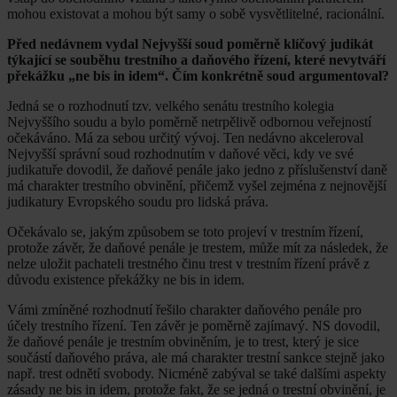
mohou existovat a mohou být samy o sobě vysvětlitelné, racionální.
Před nedávnem vydal Nejvyšší soud poměrně klíčový judikát
týkající se souběhu trestního a daňového řízení, které nevytváří
překážku „ne bis in idem“. Čím konkrétně soud argumentoval?
Jedná se o rozhodnutí tzv. velkého senátu trestního kolegia
Nejvyššího soudu a bylo poměrně netrpělivě odbornou veřejností
očekáváno. Má za sebou určitý vývoj. Ten nedávno akceleroval
Nejvyšší správní soud rozhodnutím v daňové věci, kdy ve své
judikatuře dovodil, že daňové penále jako jedno z příslušenství daně
má charakter trestního obvinění, přičemž vyšel zejména z nejnovější
judikatury Evropského soudu pro lidská práva.
Očekávalo se, jakým způsobem se toto projeví v trestním řízení,
protože závěr, že daňové penále je trestem, může mít za následek, že
nelze uložit pachateli trestného činu trest v trestním řízení právě z
důvodu existence překážky ne bis in idem.
Vámi zmíněné rozhodnutí řešilo charakter daňového penále pro
účely trestního řízení. Ten závěr je poměrně zajímavý. NS dovodil,
že daňové penále je trestním obviněním, je to trest, který je sice
součástí daňového práva, ale má charakter trestní sankce stejně jako
např. trest odnětí svobody. Nicméně zabýval se také dalšími aspekty
zásady ne bis in idem, protože fakt, že se jedná o trestní obvinění, je