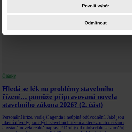
Povolit výběr
Odmítnout
Články
Hledá se lék na problémy stavebního
řízení… pomůže připravovaná novela
stavebního zákona 2026? (2. část)
Personální krize, vedlejší agenda i neúplná odůvodnění. Jaké jsou
hlavní důvody pomalých stavebních řízení a které z nich má šanci
chystaná novela reálně napravit? Druhý díl miniseriálu se zaměřuje