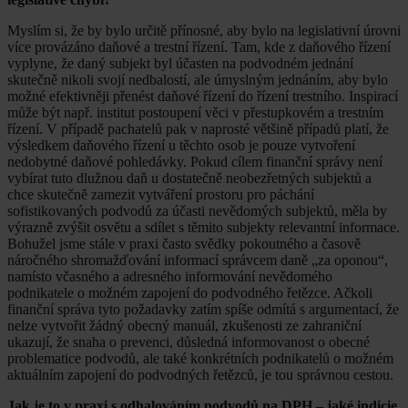
Myslím si, že by bylo určitě přínosné, aby bylo na legislativní úrovni
více provázáno daňové a trestní řízení. Tam, kde z daňového řízení
vyplyne, že daný subjekt byl účasten na podvodném jednání
skutečně nikoli svojí nedbalostí, ale úmyslným jednáním, aby bylo
možné efektivněji přenést daňové řízení do řízení trestního. Inspirací
může být např. institut postoupení věci v přestupkovém a trestním
řízení. V případě pachatelů pak v naprosté většině případů platí, že
výsledkem daňového řízení u těchto osob je pouze vytvoření
nedobytné daňové pohledávky. Pokud cílem finanční správy není
vybírat tuto dlužnou daň u dostatečně neobezřetných subjektů a
chce skutečně zamezit vytváření prostoru pro páchání
sofistikovaných podvodů za účasti nevědomých subjektů, měla by
výrazně zvýšit osvětu a sdílet s těmito subjekty relevantní informace.
Bohužel jsme stále v praxi často svědky pokoutného a časově
náročného shromažďování informací správcem daně „za oponou“,
namísto včasného a adresného informování nevědomého
podnikatele o možném zapojení do podvodného řetězce. Ačkoli
finanční správa tyto požadavky zatím spíše odmítá s argumentací, že
nelze vytvořit žádný obecný manuál, zkušenosti ze zahraniční
ukazují, že snaha o prevenci, důsledná informovanost o obecné
problematice podvodů, ale také konkrétních podnikatelů o možném
aktuálním zapojení do podvodných řetězců, je tou správnou cestou.
Jak je to v praxi s odhalováním podvodů na DPH – jaké indicie