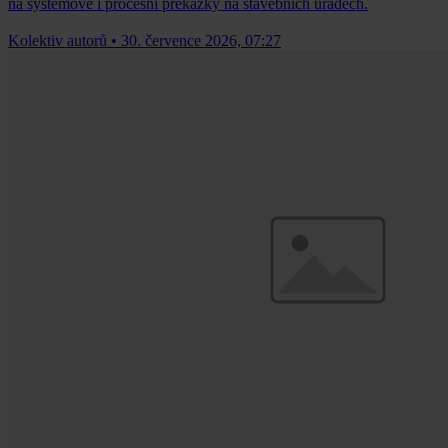
na systémové i procesní překážky na stavebních úřadech.
Kolektiv autorů
•
30. července 2026, 07:27