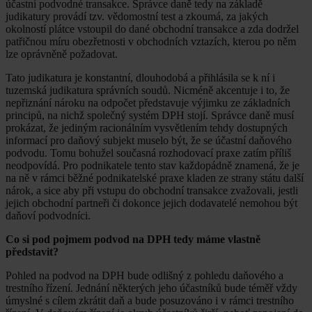
účastní podvodné transakce. Správce daně tedy na základě
judikatury provádí tzv. vědomostní test a zkoumá, za jakých
okolností plátce vstoupil do dané obchodní transakce a zda dodržel
patřičnou míru obezřetnosti v obchodních vztazích, kterou po něm
lze oprávněně požadovat.
Tato judikatura je konstantní, dlouhodobá a přihlásila se k ní i
tuzemská judikatura správních soudů. Nicméně akcentuje i to, že
nepřiznání nároku na odpočet představuje výjimku ze základních
principů, na nichž společný systém DPH stojí. Správce daně musí
prokázat, že jediným racionálním vysvětlením tehdy dostupných
informací pro daňový subjekt muselo být, že se účastní daňového
podvodu. Tomu bohužel současná rozhodovací praxe zatím příliš
neodpovídá. Pro podnikatele tento stav každopádně znamená, že je
na ně v rámci běžné podnikatelské praxe kladen ze strany státu další
nárok, a sice aby při vstupu do obchodní transakce zvažovali, jestli
jejich obchodní partneři či dokonce jejich dodavatelé nemohou být
daňoví podvodníci.
Co si pod pojmem podvod na DPH tedy máme vlastně
představit?
Pohled na podvod na DPH bude odlišný z pohledu daňového a
trestního řízení. Jednání některých jeho účastníků bude téměř vždy
úmyslné s cílem zkrátit daň a bude posuzováno i v rámci trestního