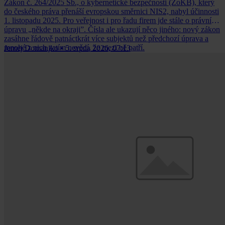
Zákon č. 264/2025 Sb., o kybernetické bezpečnosti (ZoKB), který
do českého práva přenáší evropskou směrnici NIS2, nabyl účinnosti
1. listopadu 2025. Pro veřejnost i pro řadu firem jde stále o právní
úpravu „někde na okraji”. Čísla ale ukazují něco jiného: nový zákon
zasáhne řádově patnáctkrát více subjektů než předchozí úprava a
mnohé z nich zatím nevědí, že mezi ně patří.
Jernej Domanjko
•
5. srpna 2026, 07:13