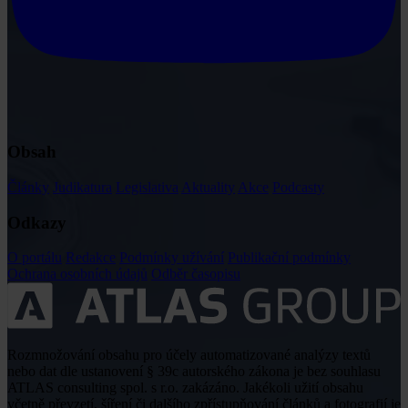
Obsah
Články
Judikatura
Legislativa
Aktuality
Akce
Podcasty
Odkazy
O portálu
Redakce
Podmínky užívání
Publikační podmínky
Ochrana osobních údajů
Odběr časopisu
Rozmnožování obsahu pro účely automatizované analýzy textů
nebo dat dle ustanovení § 39c autorského zákona je bez souhlasu
ATLAS consulting spol. s r.o. zakázáno. Jakékoli užití obsahu
včetně převzetí, šíření či dalšího zpřístupňování článků a fotografií je