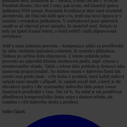
podstatně delší, konkrétně až 7 měsíců, a úrok činí jen 1 % ročně.
Poměrně dlouho, více než 2 roky, pak trvalo, než finanční správa
judikaturu NSS uznala. Rozsudek Kordárna je dnes snad víceméně
akceptován, ale čeká nás další spor o to, jestli ona nová úprava je v
souladu s evropskou judikaturou. V rozhodovací praxi správních
soudů se už objevují první náznaky, že skutečně není. Nebylo to
tedy asi úplně šťastné řešení, o čemž svědčí i další připravovaná
novelizace.
Ještě k tomu jednomu procentu – kompenzace plátci za prověřování
by měla vhodným způsobem zohlednit, že nemohl s příslušnou
částkou po určitou dobu disponovat. Z tohoto pohledu jedno
procento asi odpovídá tržnímu zhodnocení peněz, např. výnosu z
termínovaného vkladu. Takže z tohoto úhlu pohledu je úroková míra
nastavena proporcionálně. Na druhou stranu v daňovém řízení stát
ocenil cenu peněz jinak - výše úroku z prodlení, který každý daňový
subjekt musí uhradit v případě, že zaplatil pozdě daň, a který je dle
důvodové zprávy i dle systematiky daňového řádu pouze cenou
finančních prostředků v čase, činí 14 %. Na místě je tak poměřovat
přiměřenost kompenzačního úroku nejen s úrokem tržním, ale
zejména s výší daňového úroku z prodlení.
Sdílet článek