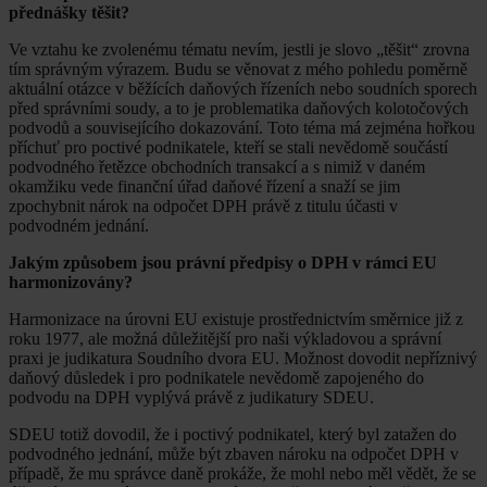
přednášky těšit?
Ve vztahu ke zvolenému tématu nevím, jestli je slovo „těšit“ zrovna
tím správným výrazem. Budu se věnovat z mého pohledu poměrně
aktuální otázce v běžících daňových řízeních nebo soudních sporech
před správními soudy, a to je problematika daňových kolotočových
podvodů a souvisejícího dokazování. Toto téma má zejména hořkou
příchuť pro poctivé podnikatele, kteří se stali nevědomě součástí
podvodného řetězce obchodních transakcí a s nimiž v daném
okamžiku vede finanční úřad daňové řízení a snaží se jim
zpochybnit nárok na odpočet DPH právě z titulu účasti v
podvodném jednání.
Jakým způsobem jsou právní předpisy o DPH v rámci EU
harmonizovány?
Harmonizace na úrovni EU existuje prostřednictvím směrnice již z
roku 1977, ale možná důležitější pro naši výkladovou a správní
praxi je judikatura Soudního dvora EU. Možnost dovodit nepříznivý
daňový důsledek i pro podnikatele nevědomě zapojeného do
podvodu na DPH vyplývá právě z judikatury SDEU.
SDEU totiž dovodil, že i poctivý podnikatel, který byl zatažen do
podvodného jednání, může být zbaven nároku na odpočet DPH v
případě, že mu správce daně prokáže, že mohl nebo měl vědět, že se