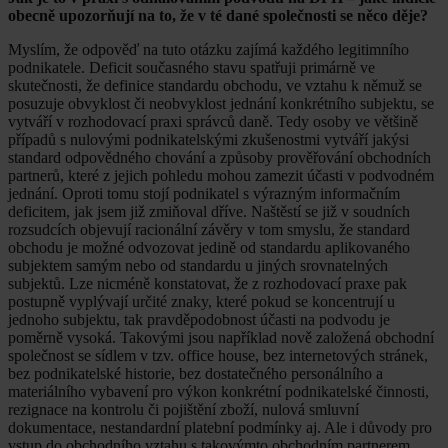
obecně upozorňují na to, že v té dané společnosti se něco děje?
Myslím, že odpověď na tuto otázku zajímá každého legitimního
podnikatele. Deficit současného stavu spatřuji primárně ve
skutečnosti, že definice standardu obchodu, ve vztahu k němuž se
posuzuje obvyklost či neobvyklost jednání konkrétního subjektu, se
vytváří v rozhodovací praxi správců daně. Tedy osoby ve většině
případů s nulovými podnikatelskými zkušenostmi vytváří jakýsi
standard odpovědného chování a způsoby prověřování obchodních
partnerů, které z jejich pohledu mohou zamezit účasti v podvodném
jednání. Oproti tomu stojí podnikatel s výrazným informačním
deficitem, jak jsem již zmiňoval dříve. Naštěstí se již v soudních
rozsudcích objevují racionální závěry v tom smyslu, že standard
obchodu je možné odvozovat jedině od standardu aplikovaného
subjektem samým nebo od standardu u jiných srovnatelných
subjektů. Lze nicméně konstatovat, že z rozhodovací praxe pak
postupně vyplývají určité znaky, které pokud se koncentrují u
jednoho subjektu, tak pravděpodobnost účasti na podvodu je
poměrně vysoká. Takovými jsou například nově založená obchodní
společnost se sídlem v tzv. office house, bez internetových stránek,
bez podnikatelské historie, bez dostatečného personálního a
materiálního vybavení pro výkon konkrétní podnikatelské činnosti,
rezignace na kontrolu či pojištění zboží, nulová smluvní
dokumentace, nestandardní platební podmínky aj. Ale i důvody pro
vstup do obchodního vztahu s takovýmto obchodním partnerem