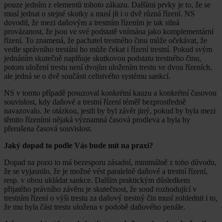
pouze jedním z elementů tohoto zákazu. Dalšími prvky je to, že se
musí jednat o stejné skutky a musí jít i o dvě různá řízení. NS
dovodil, že mezi daňovým a trestním řízením je tak silná
provázanost, že jsou ve své podstatě vnímána jako komplementární
řízení. To znamená, že pachatel trestného činu může očekávat, že
vedle správního trestání ho může čekat i řízení trestní. Pokud svým
jednáním skutečně naplňuje skutkovou podstatu trestného činu,
potom uložení trestu není dvojím uložením trestu ve dvou řízeních,
ale jedná se o dvě součásti celistvého systému sankcí.
NS v tomto případě posuzoval konkrétní kauzu a konkrétní časovou
souvislost, kdy daňové a trestní řízení téměř bezprostředně
navazovalo. Je otázkou, jestli by byl závěr jiný, pokud by byla mezi
těmito řízeními nějaká významná časová prodleva a byla by
přerušena časová souvislost.
Jaký dopad to podle Vás bude mít na praxi?
Dopad na praxi to má bezesporu zásadní, minimálně z toho důvodu,
že se vyjasnilo, že je možné vést paralelně daňové a trestní řízení,
resp. v obou ukládat sankce. Dalším praktickým důsledkem
přijatého právního závěru je skutečnost, že soud rozhodující v
trestním řízení o výši trestu za daňový trestný čin musí zohlednit i to,
že mu byla část trestu uložena v podobě daňového penále.