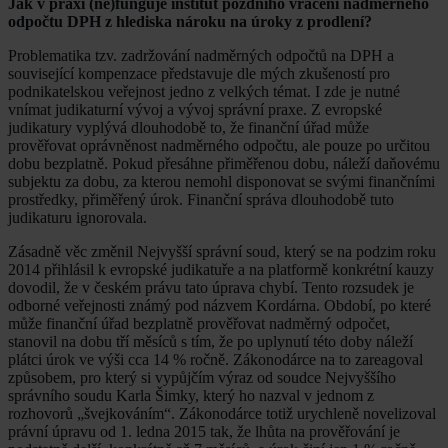
Jak v praxi (ne)funguje institut pozdního vrácení nadměrného
odpočtu DPH z hlediska nároku na úroky z prodlení?
Problematika tzv. zadržování nadměrných odpočtů na DPH a
související kompenzace představuje dle mých zkušeností pro
podnikatelskou veřejnost jedno z velkých témat. I zde je nutné
vnímat judikaturní vývoj a vývoj správní praxe. Z evropské
judikatury vyplývá dlouhodobě to, že finanční úřad může
prověřovat oprávněnost nadměrného odpočtu, ale pouze po určitou
dobu bezplatně. Pokud přesáhne přiměřenou dobu, náleží daňovému
subjektu za dobu, za kterou nemohl disponovat se svými finančními
prostředky, přiměřený úrok. Finanční správa dlouhodobě tuto
judikaturu ignorovala.
Zásadně věc změnil Nejvyšší správní soud, který se na podzim roku
2014 přihlásil k evropské judikatuře a na platformě konkrétní kauzy
dovodil, že v českém právu tato úprava chybí. Tento rozsudek je
odborné veřejnosti známý pod názvem Kordárna. Období, po které
může finanční úřad bezplatně prověřovat nadměrný odpočet,
stanovil na dobu tří měsíců s tím, že po uplynutí této doby náleží
plátci úrok ve výši cca 14 % ročně. Zákonodárce na to zareagoval
způsobem, pro který si vypůjčím výraz od soudce Nejvyššího
správního soudu Karla Šimky, který ho nazval v jednom z
rozhovorů „švejkováním“. Zákonodárce totiž urychleně novelizoval
právní úpravu od 1. ledna 2015 tak, že lhůta na prověřování je