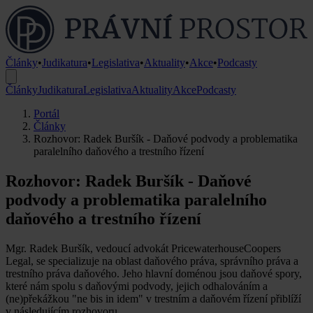
Články
•
Judikatura
•
Legislativa
•
Aktuality
•
Akce
•
Podcasty
Články
Judikatura
Legislativa
Aktuality
Akce
Podcasty
Portál
Články
Rozhovor: Radek Buršík - Daňové podvody a problematika
paralelního daňového a trestního řízení
Rozhovor: Radek Buršík - Daňové
podvody a problematika paralelního
daňového a trestního řízení
Mgr. Radek Buršík, vedoucí advokát PricewaterhouseCoopers
Legal, se specializuje na oblast daňového práva, správního práva a
trestního práva daňového. Jeho hlavní doménou jsou daňové spory,
které nám spolu s daňovými podvody, jejich odhalováním a
(ne)překážkou "ne bis in idem" v trestním a daňovém řízení přiblíží
v následujícím rozhovoru.