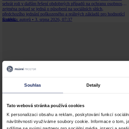
sehrát roli v dalším řešení obdobných případů na ochranu osobnosti,
zejména pokud se jedná o působení na sociálních sítích,
předchozího jednání poškozeného a reálných základů pro hodnotící
úsudek.
Kolektiv autorů
•
3. srpna 2026, 07:37
Souhlas
Detaily
Tato webová stránka používá cookies
K personalizaci obsahu a reklam, poskytování funkcí sociáln
návštěvnosti využíváme soubory cookie. Informace o tom, j
sdílíme se svými partnery pro sociální média, inzerci a analý