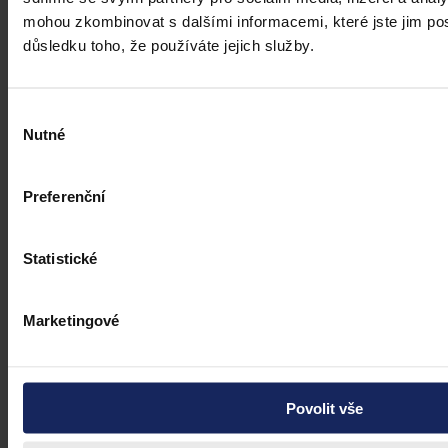
mohou zkombinovat s dalšími informacemi, které jste jim posk
důsledku toho, že používáte jejich služby.
Články
Budoucnost dokazování před soudy v
Výběr
době AI
Nutné
souhlasu
Umělá inteligence změní soudní proces. Je možné dnes považovat
digitální důkazy za věrohodné? Výzvy pro justici v době AI.
Preferenční
Statistické
Hana Marešová
•
31. července 2026, 07:36
Marketingové
Povolit vše