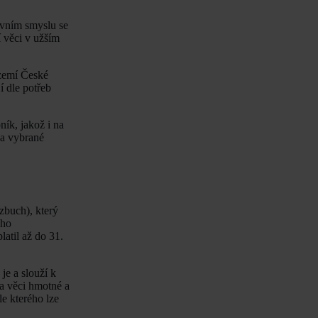
ávním smyslu se
í věci v užším
území České
í dle potřeb
ík, jakož i na
na vybrané
zbuch), který
ého
atil až do 31.
je a slouží k
 na věci hmotné a
e kterého lze