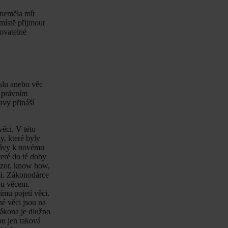
y neměla mít
místě přijmout
lovatelné
slu anebo věc
v právním
avy přináší
ěci. V této
y, které byly
právy k novému
teré do té doby
 vzor, know how,
mi. Zákonodárce
ou věcem.
mu pojetí věci.
é věci jsou na
zákona je dlužno
ou jen taková