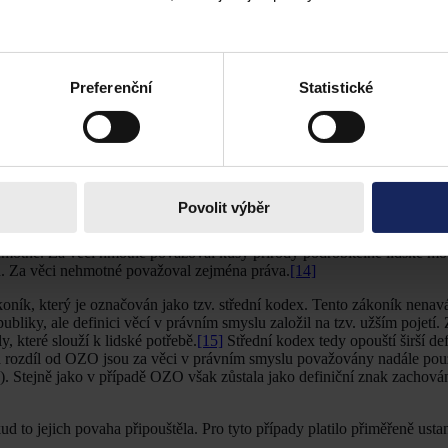
zákoník (Bürgerliches Gesetzbuch) z roku 1896. Podle § 90 BGB se za
 užšího pojetí řazeny i ovladatelné přírodní síly.
vrhu zákona, kterým se vydával občanský z
Preferenční
Statistické
otřeba odstranit právní dualismus. Výsledkem této snahy bylo v roce 
oník. Jakkoliv tento zákon nebyl nakonec v důsledku druhé světové v
a dílo, které spolu s OZO významně ovlivnilo nový občanský zákoník úč
al spíše úpravu a revizi OZO, než že by přicházel s novými východisky
Povolit výběr
ním smyslu, která byla obsažena v § 80 a podle které se za věc v pr
ní návrh z roku 1937 tedy po vzoru OZO vycházel ze širší definice věci
ehmotné. Za věci hmotné považoval kusy přírody podrobitelné lidské mo
h. Za věci nehmotné považoval zejména práva.
[14]
oník, který je označován jako tzv. střední kodex. Tento zákoník nenav
liky, ale definici věcí v právním smyslu založil na tzv. užším pojetí.
 které slouží k lidské potřebě.
[15]
Střední kodex tedy opouští širší def
Na rozdíl od OZO jsou za věci v právním smyslu považovány nadále po
e). Stejně jako v případě OZO však zůstala jako definiční znak zachován
to jejich povaha připouštěla. Pro tyto případy platilo přiměřeně usta