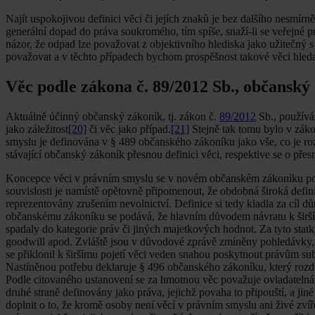
Najít uspokojivou definici věci či jejích znaků je bez dalšího nesmírně
generální dopad do práva soukromého, tím spíše, snaží-li se veřejné 
názor, že odpad lze považovat z objektivního hlediska jako užitečný
považovat a v těchto případech bychom prospěšnost takové věci hledal
Věc podle zákona č. 89/2012 Sb., občanský
Aktuálně účinný občanský zákoník, tj. zákon č.
89/2012
Sb., používá
jako záležitost
[20]
či věc jako případ.
[21]
Stejně tak tomu bylo v zák
smyslu je definována v § 489 občanského zákoníku jako vše, co je rozd
stávající občanský zákoník přesnou definici věci, respektive se o přes
Koncepce věci v právním smyslu se v novém občanském zákoníku po vz
souvislosti je namístě opětovně připomenout, že obdobná široká defi
reprezentovány zrušením nevolnictví. Definice si tedy kladla za cíl
občanskému zákoníku se podává, že hlavním důvodem návratu k širšímu 
spadaly do kategorie práv či jiných majetkových hodnot. Za tyto sta
goodwill apod. Zvláště jsou v důvodové zprávě zmíněny pohledávky,
se přiklonil k širšímu pojetí věci veden snahou poskytnout právům 
Nastíněnou potřebu deklaruje § 496 občanského zákoníku, který rozd
Podle citovaného ustanovení se za hmotnou věc považuje ovladatelná
druhé straně definovány jako práva, jejichž povaha to připouští, a ji
doplnit o to, že kromě osoby není věcí v právním smyslu ani živé zvíře 