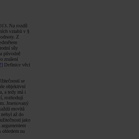
013. Na rozdíl
ních vztahů v §
hodnoty. Z
předmětem
odní síly
la původně
o zrušení
7]
Definice věci
žitečností se
ale objektivní
a, a tedy má i
cí, rozhodují
lem. Jmenovaný
 každá movitá
 nebyl až do
užitečnosti jako
ním argumentem
 s ohledem na