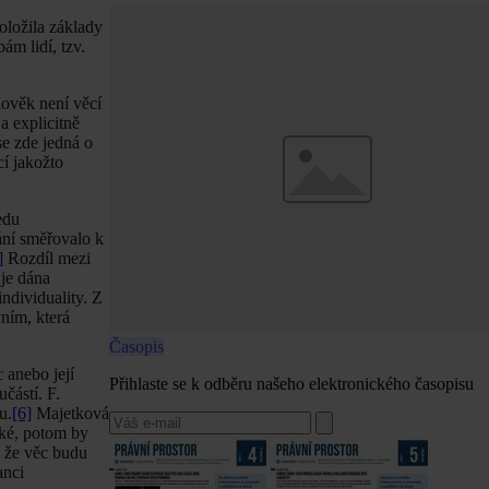
oložila základy
ám lidí, tzv.
lověk není věcí
 explicitně
e zde jedná o
í jakožto
edu
ání směřovalo k
]
Rozdíl mezi
 je dána
ndividuality. Z
vním, která
Časopis
 anebo její
Přihlaste se k odběru našeho elektronického časopisu
částí. F.
u.
[6]
Majetková
ské, potom by
, že věc budu
anci