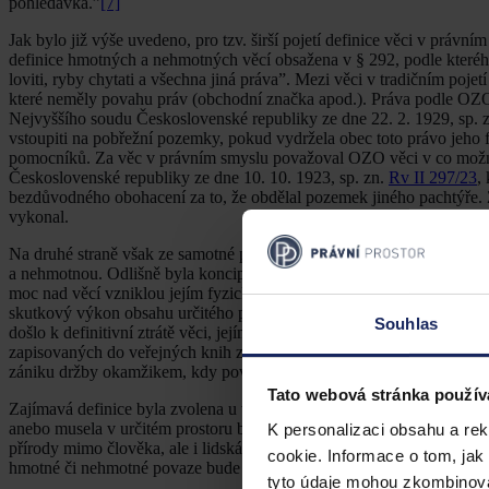
pohledávka.”
[7]
Jak bylo již výše uvedeno, pro tzv. širší pojetí definice věci v práv
definice hmotných a nehmotných věcí obsažena v § 292, podle kterého 
loviti, ryby chytati a všechna jiná práva”. Mezi věci v tradičním pojet
které neměly povahu práv (obchodní značka apod.). Práva podle OZ
Nejvyššího soudu Československé republiky ze dne 22. 2. 1929, sp. 
vstoupiti na pobřežní pozemky, pokud vydržela obec toto právo jeho 
pomocníků. Za věc v právním smyslu považoval OZO věci v co možná
Československé republiky ze dne 10. 10. 1923, sp. zn.
Rv II 297/23
,
bezdůvodného obohacení za to, že obdělal pozemek jiného pachtýře. 
vykonal.
Na druhé straně však ze samotné právní úpravy držby práv, která byl
a nehmotnou. Odlišně byla koncipována například povaha držby a způ
moc nad věcí vzniklou jejím fyzickým uchopením. Ve své podstatě se
skutkový výkon obsahu určitého práva.
[9]
Odlišně byl koncipován též
Souhlas
došlo k definitivní ztrátě věci, jejímu dobrovolnému opuštění anebo k
zapisovaných do veřejných knih zanikala okamžikem jejich výmazu 
zániku držby okamžikem, kdy povinná strana odepřela něco konat či tr
Tato webová stránka použív
Zajímavá definice byla zvolena u věcí hmotných, kdy kritériem není h
anebo musela v určitém prostoru být vnímatelná. K tomuto F. Rouček 
K personalizaci obsahu a re
přírody mimo člověka, ale i lidská činnost, která je smysly vnímatel
cookie. Informace o tom, jak
hmotné či nehmotné povaze bude rozhodovat obchod a nikoli fyzika.
tyto údaje mohou zkombinovat