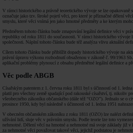
V rámci historického a právně teoretického vývoje se lze opakovaně s
označuje jako tzv. široké pojetí věci, pro které je příznačné dělení vě
smyslu, které věci vnímá jen jako hmotné předměty a ke kterým mohou 
Předmětem tohoto článku bude zmapování legální definice věci v prá
republiky od roku 1811 do současnosti. V rámci historického vývoje lze 
společnosti. Náplní tohoto článku bude též analýza vlivu aktuální def
Cílem tohoto článku bude přiblížit dopady historického vývoje na ak
právní úpravu výkonu rozhodnutí obsaženou v zákoně č. 99/1963 Sb., 
aplikační problémy plynoucí z obsahu předmětné legální definice a př
Věc podle ABGB
Císařským patentem z 1. června roku 1811 byl s účinností od 1. led
platil pro všechny země spadající pod rakouské císařství, tj. nikoli
všeobecného zákoníku občanského (dále též “OZO”). Jednalo se o civil
prosince 1950, kdy byl následně s účinností od 1. ledna 1951 nahra
V obecném občanském zákoníku z roku 1811 (OZO) lze nalézt definici v
užívání lidí, sluje věc v právním smyslu. Podle teorie lze toto vymezení
nehmotné. Dělení věcí na hmotné a nehmotné má svoje základy již v ř
za nehmotné věci považovat takové věci, jejichž podstatou je nehmotn