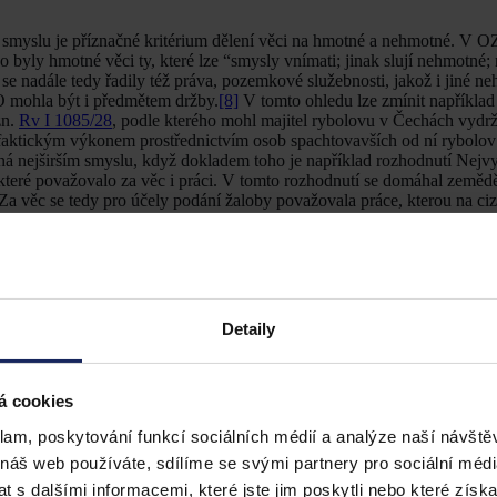
ním smyslu je příznačné kritérium dělení věci na hmotné a nehmotné. V 
byly hmotné věci ty, které lze “smysly vnímati; jinak slují nehmotné;
í se nadále tedy řadily též práva, pozemkové služebnosti, jakož i jiné n
O mohla být i předmětem držby.
[8]
V tomto ohledu lze zmínit například
zn.
Rv I 1085/28
, podle kterého mohl majitel rybolovu v Čechách vydrž
faktickým výkonem prostřednictvím osob spachtovavších od ní rybolov 
 nejširším smyslu, když dokladem toho je například rozhodnutí Nejv
 které považovalo za věc i práci. V tomto rozhodnutí se domáhal zeměd
Za věc se tedy pro účely podání žaloby považovala práce, kterou na c
a zakotvena v § 309 a násl. OZO, lze dovodit, že OZO činil rozdíly me
sob jejího vzniku. Držbu věci bylo možno charakterizovat jako úplno
 jednalo o výkon obsahu vlastnického práva. Naproti tomu držbou práv
 zánik držby. V případě hmotných věcí docházelo k zániku držby v př
Detaily
e vzniku držby ve prospěch třetí osoby.
[10]
Držba práv či nemovitých v
nebo okamžikem zápisu ve prospěch jiného.
[11]
V případě jiných práv 
pět a držitel se proti tomu nebránil podáním žaloby.
[12]
á cookies
matatelnost, ale smyslová vnímatelnost. Věc tedy musela zaujímat buď u
uvedl, že nelze omezovat hmotné věci jen na prostorově ohraničené čás
klam, poskytování funkcí sociálních médií a analýze naší návšt
ná, bude věcí hmotnou. F. Rouček výslovně zmiňoval technické vynálezy,
 náš web používáte, sdílíme se svými partnery pro sociální média
[13]
 s dalšími informacemi, které jste jim poskytli nebo které získa