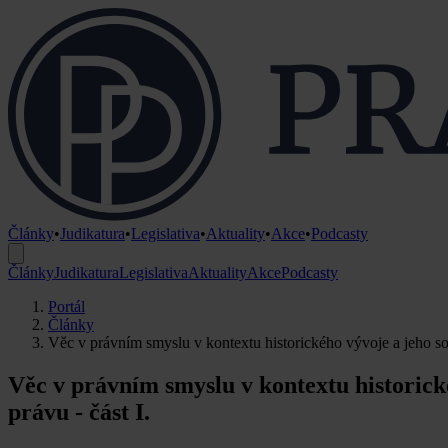
Články
•
Judikatura
•
Legislativa
•
Aktuality
•
Akce
•
Podcasty
Články
Judikatura
Legislativa
Aktuality
Akce
Podcasty
Portál
Články
Věc v právním smyslu v kontextu historického vývoje a jeho so
Věc v právním smyslu v kontextu historick
právu - část I.