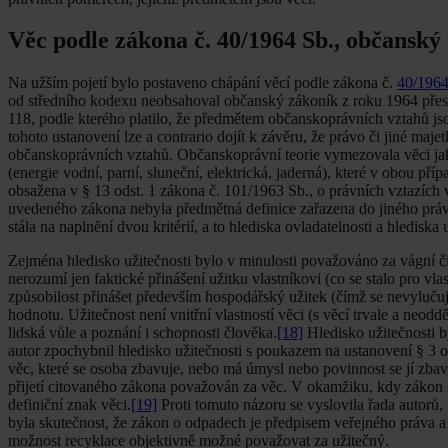
Věc podle zákona č. 40/1964 Sb., občanský
Na užším pojetí bylo postaveno chápání věcí podle zákona č.
40/196
od středního kodexu neobsahoval občanský zákoník z roku 1964 přes
118, podle kterého platilo, že předmětem občanskoprávních vztahů jso
tohoto ustanovení lze a contrario dojít k závěru, že právo či jiné m
občanskoprávních vztahů. Občanskoprávní teorie vymezovala věci jako
(energie vodní, parní, sluneční, elektrická, jaderná), které v obou pří
obsažena v § 13 odst. 1 zákona č. 101/1963 Sb., o právních vztazíc
uvedeného zákona nebyla předmětná definice zařazena do jiného práv
stála na naplnění dvou kritérií, a to hlediska ovladatelnosti a hlediska 
Zejména hledisko užitečnosti bylo v minulosti považováno za vágní či
nerozumí jen faktické přinášení užitku vlastníkovi (co se stalo pro vla
způsobilost přinášet především hospodářský užitek (čímž se nevylučuje 
hodnotu. Užitečnost není vnitřní vlastností věci (s věcí trvale a neodd
lidská vůle a poznání i schopnosti člověka.
[18]
Hledisko užitečnosti 
autor zpochybnil hledisko užitečnosti s poukazem na ustanovení § 3 
věc, které se osoba zbavuje, nebo má úmysl nebo povinnost se jí zba
přijetí citovaného zákona považován za věc. V okamžiku, kdy zákon st
definiční znak věci.
[19]
Proti tomuto názoru se vyslovila řada autorů,
byla skutečnost, že zákon o odpadech je předpisem veřejného práva a le
možnost recyklace objektivně možné považovat za užitečný.