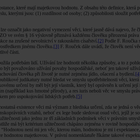
bstance, které mají majetkovou hodnotu. Z obsahu této definice, která p
lu, kterými jsou: (1) rozdílnost od osoby; (2) způsobilosti sloužit potřeb
ze označit jako negativní vymezení věci, které jasně dává najevo, že č
O ve svém § 16 výslovně přiznává každému člověku přirozená práva a
akce na zrušené nevolnictví v rakouském císařství.
[2]
Podle F. Roučka s
prostředkem jinému člověku.
[3]
F. Rouček dále uvádí, že člověk není věc
livé části.
užila potřebám lidí. Užívání lze hodnotit několika způsoby, a to z pohl
ělo být považováno užívání povahy hospodářské, neboť jen takové užív
chování člověka při životě je nutné zejména jídlo, ošacení a bydlení.
[4
blikové judikatury nutné hledat ve smyslu upotřebitelnosti věci, která
mu určení by měl být její vlastník, který byl oprávněn k určení její i
ím (například kus hmotné přírody), a res iuris neboli věc ve smyslu prá
edkem pro uspokojování lidských potřeb.
[5]
mostatná existence věci má význam z hlediska určení, zda se jedná o věc
oprávních vztahů, neboť ex lege bude sledovat osud věci, jejíž je sou
žitečnosti jako jednu ze tří základních podmínek věci v právním smysl
estliže má být kritérium užitečnosti chápáno zejména v rovině hospodář
: “Hodnotou není mi jen věc, kterou mám, hodnotou je mi i expektance
ance hodnotou majetkovou. V právní nomenklatuře říkáme takové expekt