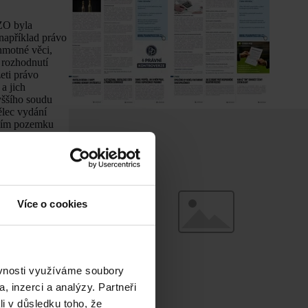
OZO byla
 například právo
ehmotné věci,
 rozhodnutí
eti právo
a jich
yššího soudu
ělec vydání
izím pozemku
zi věcí hmotnou
u skutkovou
a byl myšlen
ípadech, kdy
Více o cookies
ěcí
docházelo k
rčitý prostor,
ti živé a neživé
ěvnosti využíváme soubory
 o jejichž
, inzerci a analýzy. Partneři
li v důsledku toho, že