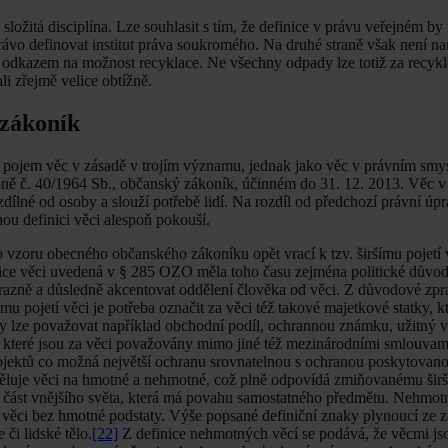
 složitá disciplína. Lze souhlasit s tím, že definice v právu veřejném b
právo definovat institut práva soukromého. Na druhé straně však není na
 s odkazem na možnost recyklace. Ne všechny odpady lze totiž za recyk
i zřejmě velice obtížně.
 zákoník
 pojem věc v zásadě v trojím významu, jednak jako věc v právním smy
oně č. 40/1964 Sb., občanský zákoník, účinném do 31. 12. 2013. Věc 
ílné od osoby a slouží potřebě lidí. Na rozdíl od předchozí právní úpr
nou definici věci alespoň pokouší.
oru obecného občanského zákoníku opět vrací k tzv. širšímu pojetí v
nice věci uvedená v § 285 OZO měla toho času zejména politické důvod
 důrazně a důsledně akcentovat oddělení člověka od věci. Z důvodové z
pojetí věci je potřeba označit za věci též takové majetkové statky, k
tky lze považovat například obchodní podíl, ochrannou známku, užitný
 které jsou za věci považovány mimo jiné též mezinárodními smlouva
subjektů co možná největší ochranu srovnatelnou s ochranou poskytovan
ěluje věci na hmotné a nehmotné, což plně odpovídá zmiňovanému širší
 část vnějšího světa, která má povahu samostatného předmětu. Nehmotn
né věci bez hmotné podstaty. Výše popsané definiční znaky plynoucí ze 
či lidské tělo.
[22]
Z definice nehmotných věcí se podává, že věcmi js