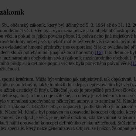
 zákoník
4
Sb., občanský zákoník, který byl účinný od 5. 3. 1964 až do 31. 12. 2
nou definici věci. Věc byla vymezena pouze jako objekt občanskopráv
u věci, a pokud to jejich povaha připouští, práva nebo jiné majetkové 
ajetkové hodnoty nebyly věci, neboť mohly být vedle věcí samostatným 
 ovladatelné hmotné předměty (res corporales) či jako ovladatelné přír
padech slouží potřebám lidí (mají užitnou hodnotu).
[16]
Tato definice by
h v mezinárodním obchodním styku (zákoník mezinárodního obchodu). P
ního předpisu a definice pojmu věc tak byla ponechána právní vědě.
[1
užitečnosti.
 sporné kritérium. Může být vnímáno jak subjektivně, tak objektivně. U
stníka nepotřebným, takže to uložil do sklepa, nepřestává tím být věcí), 
užitek estetický či jiný). Užitečné je, co je prospěšné pro život člověk
ělitelně spjatou); o tom, co je užitečné, a co tedy je vzhledem k tomu vě
bylo v minulosti zpochybněno některými autory, a to zejména M. Kind
odst. 1 zákona č. 185/2001 Sb., o odpadech, podle kterého je odpadem
vit. Názor M. Kindla byl postaven na dosavadní koncepci odpadu, který
anoví, že odpad je věcí, je nejméně otázkou, zda lze vnímat kritérium 
 kteří hájili dosavadní koncepci definičního znaku užitečnosti. Stěžej
x specialis, který nelze generalizovat. Objevil se i názor, že odpad je