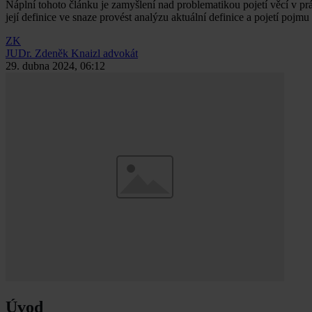
Náplní tohoto článku je zamyšlení nad problematikou pojetí věcí v pr
její definice ve snaze provést analýzu aktuální definice a pojetí poj
ZK
JUDr. Zdeněk Knaizl
advokát
29. dubna 2024, 06:12
Úvod