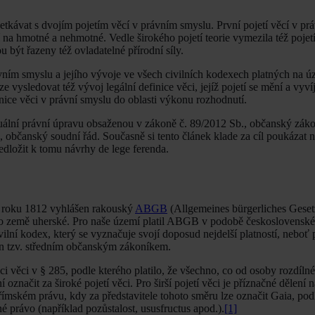
etkávat s dvojím pojetím věcí v právním smyslu. První pojetí věcí v pr
cí na hmotné a nehmotné. Vedle širokého pojetí teorie vymezila též pojet
být řazeny též ovladatelné přírodní síly.
vním smyslu a jejího vývoje ve všech civilních kodexech platných na 
vysledovat též vývoj legální definice věci, jejíž pojetí se mění a vyvíj
inice věci v právní smyslu do oblasti výkonu rozhodnutí.
tuální právní úpravu obsaženou v zákoně č. 89/2012 Sb., občanský zákon
občanský soudní řád. Současně si tento článek klade za cíl poukázat 
edložit k tomu návrhy de lege ferenda.
na roku 1812 vyhlášen rakouský
ABGB
(Allgemeines bürgerliches Geset
v pro země uherské. Pro naše území platil ABGB v podobě československ
ní kodex, který se vyznačuje svojí doposud nejdelší platností, neboť pl
zen tzv. středním občanským zákoníkem.
ěci v § 285, podle kterého platilo, že všechno, co od osoby rozdílné 
 označit za široké pojetí věci. Pro širší pojetí věci je příznačné dělení
ímském právu, kdy za představitele tohoto směru lze označit Gaia, podl
é právo (například pozůstalost, ususfructus apod.).
[1]