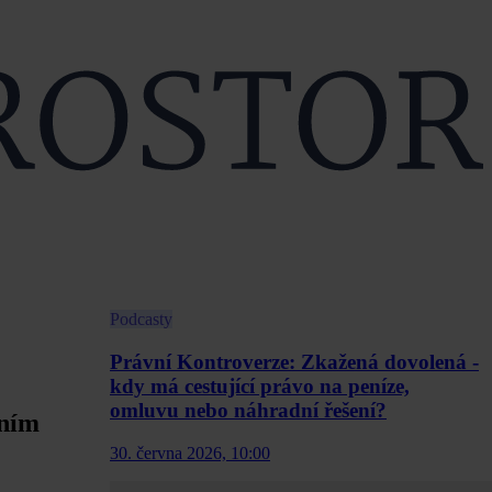
Podcasty
Právní Kontroverze: Zkažená dovolená -
kdy má cestující právo na peníze,
omluvu nebo náhradní řešení?
čním
30. června 2026, 10:00