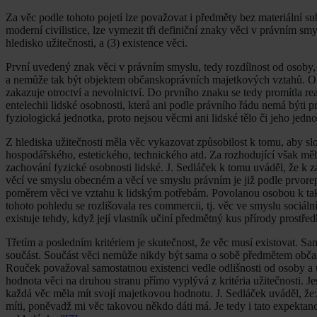
Za věc podle tohoto pojetí lze považovat i předměty bez materiální su
moderní civilistice, lze vymezit tři definiční znaky věci v právním smys
hledisko užitečnosti, a (3) existence věci.
První uvedený znak věci v právním smyslu, tedy rozdílnost od osoby, l
a nemůže tak být objektem občanskoprávních majetkových vztahů. OZ
zakazuje otroctví a nevolnictví. Do prvního znaku se tedy promítla re
entelechii lidské osobnosti, která ani podle právního řádu nemá býti 
fyziologická jednotka, proto nejsou věcmi ani lidské tělo či jeho jednot
Z hlediska užitečnosti měla věc vykazovat způsobilost k tomu, aby slo
hospodářského, estetického, technického atd. Za rozhodující však m
zachování fyzické osobnosti lidské. J. Sedláček k tomu uváděl, že k za
věcí ve smyslu obecném a věcí ve smyslu právním je již podle prvorepu
poměrem věci ve vztahu k lidským potřebám. Povolanou osobou k takové
tohoto pohledu se rozlišovala res commercii, tj. věc ve smyslu sociáln
existuje tehdy, když její vlastník učiní předmětný kus přírody prostř
Třetím a posledním kritériem je skutečnost, že věc musí existovat. Sa
součást. Součást věci nemůže nikdy být sama o sobě předmětem občansk
Rouček považoval samostatnou existenci vedle odlišnosti od osoby a u
hodnota věci na druhou stranu přímo vyplývá z kritéria užitečnosti. J
každá věc měla mít svojí majetkovou hodnotu. J. Sedláček uváděl, že
míti, poněvadž mi věc takovou někdo dáti má. Je tedy i tato expekt