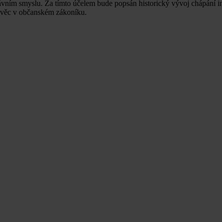
ávním smyslu. Za tímto účelem bude popsán historický vývoj chápání ins
mu věc v občanském zákoníku.