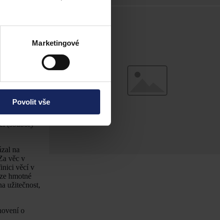
 věc považují
ákoník z
Marketingové
1937
álky a
inný od roku
 či zásadními
Povolit vše
ávním smyslu
 v právním
ci (soubory
ázal na
 Za věc v
inici věcí v
uze hmotné
a užitečnost,
novení o