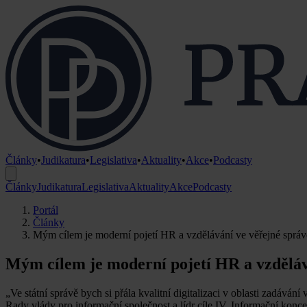
Články
•
Judikatura
•
Legislativa
•
Aktuality
•
Akce
•
Podcasty
Články
Judikatura
Legislativa
Aktuality
Akce
Podcasty
Portál
Články
Mým cílem je moderní pojetí HR a vzdělávání ve věřejné správ
Mým cílem je moderní pojetí HR a vzděláv
„Ve státní správě bych si přála kvalitní digitalizaci v oblasti zadává
Rady vlády pro informační společnost a lídr cíle IV. Informační konc