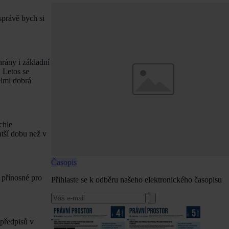
 správě bych si
rány i základní
 Letos se
elmi dobrá
chle
atší dobu než v
Časopis
 přínosné pro
Přihlaste se k odběru našeho elektronického časopisu
 předpisů v