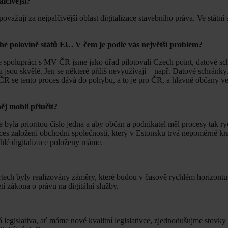
lčivější?
považuji za nejpalčivější oblast digitalizace stavebního práva. Ve státní
hé polovině států EU. V čem je podle vás největší problém?
e spolupráci s MV ČR jsme jako úřad pilotovali Czech point, datové sch
jsou skvělé. Jen se některé příliš nevyužívají – např. Datové schránky.
KČR se tento proces dává do pohybu, a to je pro ČR, a hlavně občany v
ěj mohli přiučit?
ce byla prioritou číslo jedna a aby občan a podnikatel měl procesy tak ry
oces založení obchodní společnosti, který v Estonsku trvá nepoměrně kr
chlé digitalizace položeny máme.
zortech byly realizovány záměry, které budou v časově rychlém horizontu
tí zákona o právu na digitální služby.
vá legislativa, ať máme nové kvalitní legislativce, zjednodušujme stovky