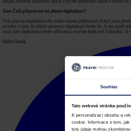
oblasti zejména správního práva a rychle přijměme zákon o právu na di
Jsou Češi připraveni na plnou digitalizaci?
Češi jsou na digitalizaci dle mého názoru připraveni. Když jsem předn
utvrdily v tom, že mladá generace digitalizací bude žít. A my starší m
zemi, kde digitalizace bude přínosná a buďme lepší než Estonsko. Já v 
Sdílet článek
Souhlas
Tato webová stránka použív
K personalizaci obsahu a re
cookie. Informace o tom, jak
tyto údaje mohou zkombinovat