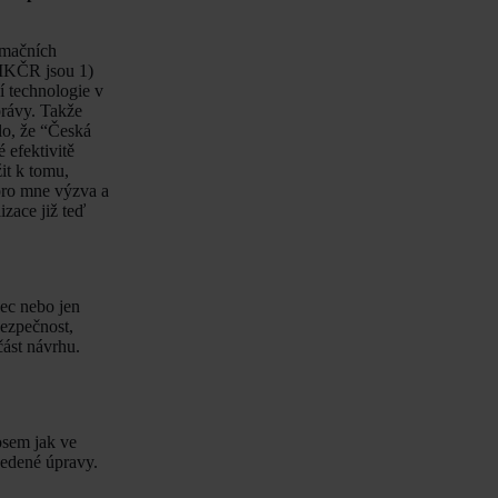
rmačních
 IKČR jsou 1)
ní technologie v
právy. Takže
lo, že “Česká
 efektivitě
it k tomu,
pro mne výzva a
izace již teď
bec nebo jen
bezpečnost,
část návrhu.
nosem jak ve
vedené úpravy.