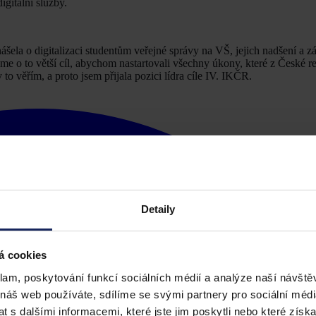
gitální služby.
ášela o digitalizaci studentům veřejné správy na VŠ, jejich nadšení a 
áme o to větší cíl, abychom nastartovali všechny úkony, které z České r
to věřím, a proto jsem přijala pozici lídra cíle IV. IKČR.
Detaily
á cookies
klam, poskytování funkcí sociálních médií a analýze naší návšt
 náš web používáte, sdílíme se svými partnery pro sociální média
 s dalšími informacemi, které jste jim poskytli nebo které získa