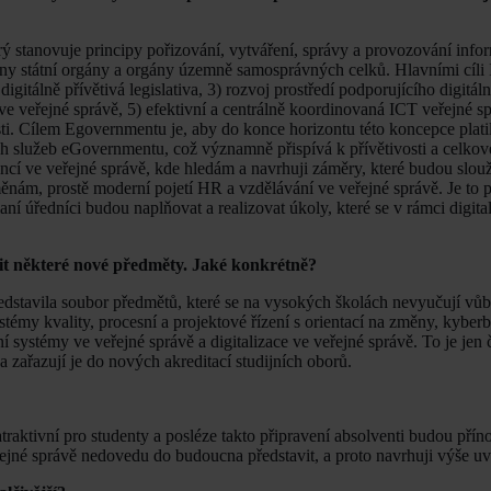
 stanovuje principy pořizování, vytváření, správy a provozování info
chny státní orgány a orgány územně samosprávných celků. Hlavními cíli
digitálně přívětivá legislativa, 3) rozvoj prostředí podporujícího digitál
e veřejné správě, 5) efektivní a centrálně koordinovaná ICT veřejné s
sti. Cílem Egovernmentu je, aby do konce horizontu této koncepce plati
h služeb eGovernmentu, což významně přispívá k přívětivosti a celkové
cí ve veřejné správě, kde hledám a navrhuji záměry, které budou slouž
ěnám, prostě moderní pojetí HR a vzdělávání ve veřejné správě. Je to 
í úředníci budou naplňovat a realizovat úkoly, které se v rámci digital
adit některé nové předměty. Jaké konkrétně?
ředstavila soubor předmětů, které se na vysokých školách nevyučují vů
émy kvality, procesní a projektové řízení s orientací na změny, kyber
 systémy ve veřejné správě a digitalizace ve veřejné správě. To je jen 
 a zařazují je do nových akreditací studijních oborů.
atraktivní pro studenty a posléze takto připravení absolventi budou pří
 veřejné správě nedovedu do budoucna představit, a proto navrhuji výše u