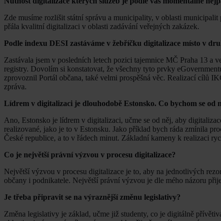
Nutnost digitalizace kterých služeb je podle vás momentálně nejpa
Zde musíme rozlišit státní správu a municipality, v oblasti municipalit 
přála kvalitní digitalizaci v oblasti zadávání veřejných zakázek.
Podle indexu DESI zastáváme v žebříčku digitalizace místo v dru
Zastávala jsem v posledních letech pozici tajemnice MČ Praha 13 a v
registry. Dovolím si konstatovat, že všechny tyto prvky eGovernmentu 
zprovoznil Portál občana, také velmi prospěšná věc. Realizací cílů I
zpráva.
Lídrem v digitalizaci je dlouhodobě Estonsko. Co bychom se od n
Ano, Estonsko je lídrem v digitalizaci, učme se od něj, aby digitaliza
realizované, jako je to v Estonsku. Jako příklad bych ráda zmínila pr
České republice, a to v řádech minut. Základní kameny k realizaci ry
Co je největší právní výzvou v procesu digitalizace?
Největší výzvou v procesu digitalizace je to, aby na jednotlivých re
občany i podnikatele. Největší právní výzvou je dle mého názoru přije
Je třeba připravit se na výraznější změnu legislativy?
Změna legislativy je základ, učme již studenty, co je digitálně přívěti