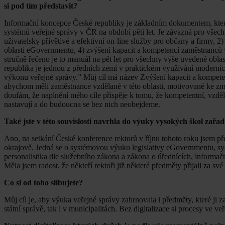
si pod tím představit?
Informační koncepce České republiky je základním dokumentem, který
systémů veřejné správy v ČR na období pěti let. Je závazná pro vše
uživatelsky přívětivé a efektivní on-line služby pro občany a firmy, 2) 
oblasti eGovernmentu, 4) zvýšení kapacit a kompetencí zaměstnanců v
stručně řečeno je to manuál na pět let pro všechny výše uvedené obla
republika je jednou z předních zemí v praktickém využívání moderníc
výkonu veřejné správy.” Můj cíl má název Zvýšení kapacit a kompeten
abychom měli zaměstnance vzdělané v této oblasti, motivované ke zm
doufám, že naplnění mého cíle přispěje k tomu, že kompetentní, vzdělan
nastavují a do budoucna se bez nich neobejdeme.
Také jste v této souvislosti navrhla do výuky vysokých škol zař
Ano, na setkání České konference rektorů v říjnu tohoto roku jsem p
okrajově. Jedná se o systémovou výuku legislativy eGovernmentu, syst
personalistika dle služebního zákona a zákona o úřednících, informační
Měla jsem radost, že někteří rektoři již některé předměty přijali za své
Co si od toho slibujete?
Můj cíl je, aby výuka veřejné správy zahrnovala i předměty, které ji z
státní správě, tak i v municipalitách. Bez digitalizace si procesy ve