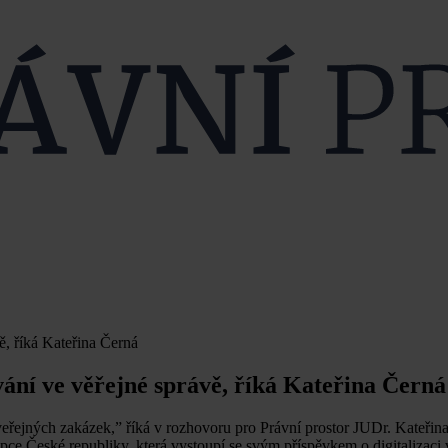
ě, říká Kateřina Černá
ání ve věřejné správě, říká Kateřina Černá
ní veřejných zakázek,” říká v rozhovoru pro Právní prostor JUDr. Kateřin
epce České republiky, která vystoupí se svým příspěvkem o digitalizaci 