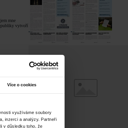
zájem mne
epubliky vytvoří
Více o cookies
ěvnosti využíváme soubory
, inzerci a analýzy. Partneři
li v důsledku toho, že