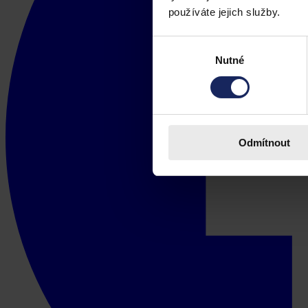
používáte jejich služby.
Výběr
Nutné
souhlasu
Odmítnout