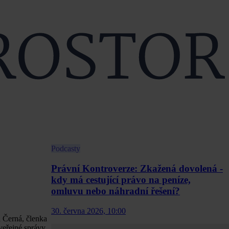
Podcasty
Právní Kontroverze: Zkažená dovolená -
kdy má cestující právo na peníze,
omluvu nebo náhradní řešení?
30. června 2026, 10:00
a Černá, členka
veřejné správy