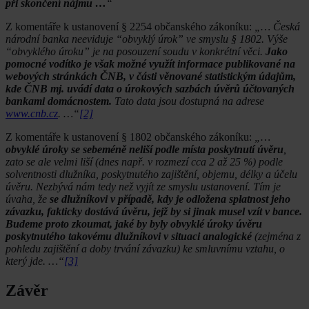
při skončení nájmu …
“
Z komentáře k ustanovení § 2254 občanského zákoníku:
„… Česká
národní banka neeviduje “obvyklý úrok” ve smyslu § 1802. Výše
“obvyklého úroku” je na posouzení soudu v konkrétní věci.
Jako
pomocné vodítko je však možné využít informace publikované na
webových stránkách ČNB, v části věnované statistickým údajům,
kde ČNB mj. uvádí data o úrokových sazbách úvěrů účtovaných
bankami domácnostem.
Tato data jsou dostupná na adrese
www.cnb.cz
. …“
[2]
Z komentáře k ustanovení § 1802 občanského zákoníku:
„…
obvyklé úroky se sebeméně neliší podle místa poskytnutí úvěru
,
zato se ale velmi liší (dnes např. v rozmezí cca 2 až 25 %) podle
solventnosti dlužníka, poskytnutého zajištění, objemu, délky a účelu
úvěru. Nezbývá nám tedy než vyjít ze smyslu ustanovení. Tím je
úvaha, že
se dlužníkovi v případě, kdy je odložena splatnost jeho
závazku, fakticky dostává úvěru, jejž by si jinak musel vzít v bance.
Budeme proto zkoumat, jaké by byly obvyklé úroky úvěru
poskytnutého takovému dlužníkovi v situaci analogické
(zejména z
pohledu zajištění a doby trvání závazku) ke smluvnímu vztahu, o
který jde. …“
[3]
Závěr