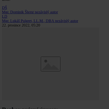
DŠ
Mgr. Dominik Šlemr
nezávislý autor
LD
Mgr. Lukáš Pulgret, LL.M., DBA
nezávislý autor
22. prosince 2022, 05:20