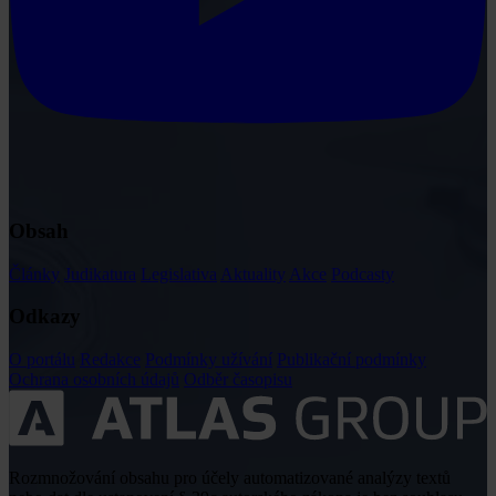
Obsah
Články
Judikatura
Legislativa
Aktuality
Akce
Podcasty
Odkazy
O portálu
Redakce
Podmínky užívání
Publikační podmínky
Ochrana osobních údajů
Odběr časopisu
Rozmnožování obsahu pro účely automatizované analýzy textů