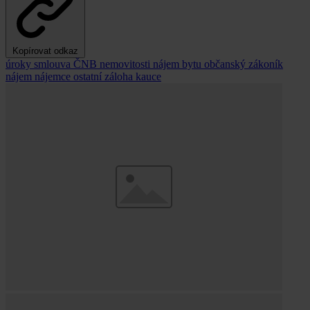
Kopírovat odkaz
úroky
smlouva
ČNB
nemovitosti
nájem bytu
občanský zákoník
nájem
nájemce
ostatní
záloha
kauce