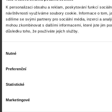
K personalizaci obsahu a reklam, poskytování funkcí sociáln
návštěvnosti využíváme soubory cookie. Informace o tom, j
sdílíme se svými partnery pro sociální média, inzerci a analý
mohou zkombinovat s dalšími informacemi, které jste jim posk
důsledku toho, že používáte jejich služby.
Výběr
Nutné
souhlasu
Preferenční
Články
Statistické
Kdy je možné sáhnout po jinak
urážlivých označeních?
Marketingové
Tento článek shrnuje nedávný rozsudek Evropského soudu pro