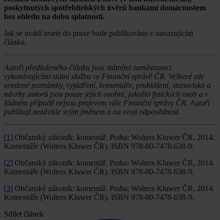
poskytnutých spotřebitelských úvěrů bankami domácnostem
bez ohledu na dobu splatnosti.
Jak se uvádí teorie do praxe bude publikováno v navazujícím
článku.
Autoři předloženého článku jsou státními zaměstnanci
vykonávajícími státní službu ve Finanční správě ČR. Veškeré zde
uvedené poznámky, vyjádření, komentáře, prohlášení, stanoviska a
návrhy autorů jsou pouze jejich osobní, jakožto fyzických osob a v
žádném případě nejsou projevem vůle Finanční správy ČR. Autoři
publikují nezávisle svým jménem a na svoji odpovědnost.
[1]
Občanský zákoník: komentář. Praha: Wolters Kluwer ČR, 2014.
Komentáře (Wolters Kluwer ČR). ISBN 978-80-7478-638-9.
[2]
Občanský zákoník: komentář. Praha: Wolters Kluwer ČR, 2014.
Komentáře (Wolters Kluwer ČR). ISBN 978-80-7478-638-9.
[3]
Občanský zákoník: komentář. Praha: Wolters Kluwer ČR, 2014.
Komentáře (Wolters Kluwer ČR). ISBN 978-80-7478-638-9.
Sdílet článek