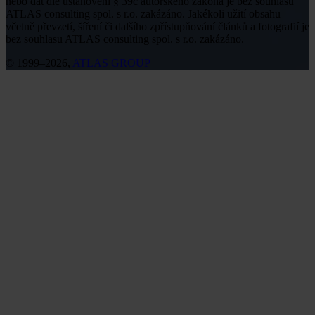
nebo dat dle ustanovení § 39c autorského zákona je bez souhlasu
ATLAS consulting spol. s r.o. zakázáno. Jakékoli užití obsahu
včetně převzetí, šíření či dalšího zpřístupňování článků a fotografií je
bez souhlasu ATLAS consulting spol. s r.o. zakázáno.
© 1999–2026,
ATLAS GROUP