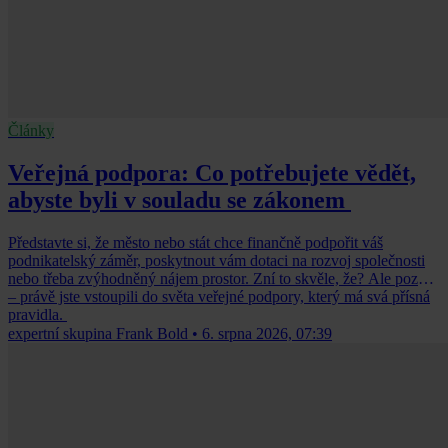
Články
Veřejná podpora: Co potřebujete vědět,
abyste byli v souladu se zákonem
Představte si, že město nebo stát chce finančně podpořit váš
podnikatelský záměr, poskytnout vám dotaci na rozvoj společnosti
nebo třeba zvýhodněný nájem prostor. Zní to skvěle, že? Ale pozor
– právě jste vstoupili do světa veřejné podpory, který má svá přísná
pravidla.
expertní skupina Frank Bold
•
6. srpna 2026, 07:39