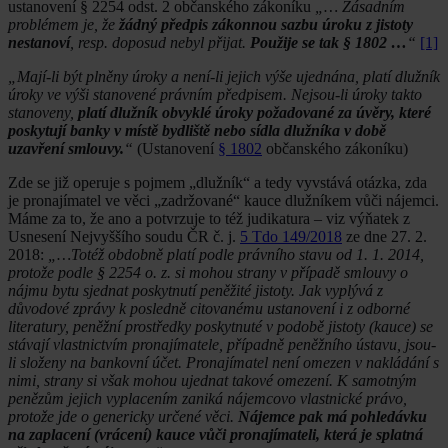
ustanovení § 2254 odst. 2 občanského zákoníku
„… Zásadním
problémem je, že
žádný předpis zákonnou sazbu úroku z jistoty
nestanoví
, resp. doposud nebyl přijat.
Použije se tak § 1802 …
“
[1]
„Mají-li být plněny úroky a není-li jejich výše ujednána, platí dlužník
úroky ve výši stanovené právním předpisem. Nejsou-li úroky takto
stanoveny,
platí dlužník obvyklé úroky požadované za úvěry, které
poskytují banky v místě bydliště nebo sídla dlužníka v době
uzavření smlouvy.
“
(Ustanovení
§ 1802
občanského zákoníku)
Zde se již operuje s pojmem „dlužník“ a tedy vyvstává otázka, zda
je pronajímatel ve věci „zadržované“ kauce dlužníkem vůči nájemci.
Máme za to, že ano a potvrzuje to též judikatura – viz výňatek z
Usnesení Nejvyššího soudu ČR č. j.
5 Tdo 149/2018
ze dne 27. 2.
2018:
„…Totéž obdobně platí podle právního stavu od 1. 1. 2014,
protože podle § 2254 o. z. si mohou strany v případě smlouvy o
nájmu bytu sjednat poskytnutí peněžité jistoty. Jak vyplývá z
důvodové zprávy k posledně citovanému ustanovení i z odborné
literatury, peněžní prostředky poskytnuté v podobě jistoty (kauce) se
stávají vlastnictvím pronajímatele, případně peněžního ústavu, jsou-
li složeny na bankovní účet. Pronajímatel není omezen v nakládání s
nimi, strany si však mohou ujednat takové omezení. K samotným
penězům jejich vyplacením zaniká nájemcovo vlastnické právo,
protože jde o genericky určené věci.
Nájemce pak má pohledávku
na zaplacení (vrácení) kauce vůči pronajímateli, která je splatná