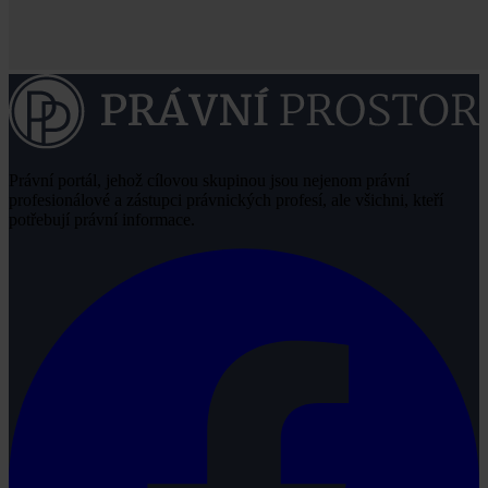
Právní portál, jehož cílovou skupinou jsou nejenom právní
profesionálové a zástupci právnických profesí, ale všichni, kteří
potřebují právní informace.