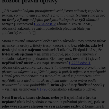
Rozbor právní úpravy
„Při skončení nájmu pronajímatel vrátí jistotu nájemci; započte si
přitom, co mu nájemce případně z nájmu dluží.
Nájemce má právo
na úroky z jistoty od jejího poskytnutí alespoň ve výši zákonné
sazby.“
[Ustanovení
§ 2254 odst. 2
zákona č. 89/2012 Sb.,
občanský zákoník, ve znění pozdějších předpisů (dále jen
„občanský zákoník“)]
Shora citované ustanovení občanského zákoníku tedy stanoví nárok
nájemce na úroky z jistoty (resp. kauce), a to
bez ohledu, zda byl
úrok sjednán v nájemní smlouvě či nikoliv.
Předpokládá se, že
byl-li úrok sjednán
v nájemní smlouvě, pak bude stanoven v
souladu s takovým ujednáním. Sjednaný úrok
nesmí být zjevně
nepřiměřeně nízký
– viz např. ustanovení
§ 2235 odst. 1
občanského zákoníku:
„Zavazuje-li nájemní smlouva pronajímatele
přenechat nájemci k zajištění bytových potřeb nájemce a popřípadě
i členů jeho domácnosti byt nebo dům, který je předmětem nájmu,
nepřihlíží se k ujednáním zkracujícím nájemcova práva podle
ustanovení tohoto pododdílu.“
,
nebo zjevně nepřiměřeně vysoký
– viz např. ustanovení
§ 1796
občanského zákoníku o lichvě.
Není-li úrok z kauce sjednán, nebo je-li ujednání o úroku
neplatné
(úrok byl sjednán v rozporu z právními předpisy),
pak se
jeho výše stanoví alespoň ve výši zákonné sazby.
Z komentáře k