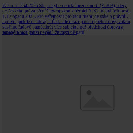
Zákon č. 264/2025 Sb., o kybernetické bezpečnosti (ZoKB), který
do českého práva přenáší evropskou směrnici NIS2, nabyl účinnosti
1. listopadu 2025. Pro veřejnost i pro řadu firem jde stále o právní
úpravu „někde na okraji”. Čísla ale ukazují něco jiného: nový zákon
zasáhne řádově patnáctkrát více subjektů než předchozí úprava a
mnohé z nich zatím nevědí, že mezi ně patří.
Jernej Domanjko
•
5. srpna 2026, 07:13