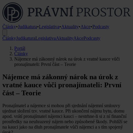
Články
•
Judikatura
•
Legislativa
•
Aktuality
•
Akce
•
Podcasty
Články
Judikatura
Legislativa
Aktuality
Akce
Podcasty
Portál
Články
Nájemce má zákonný nárok na úrok z vratné kauce vůči
pronajímateli: První část – Teorie
Nájemce má zákonný nárok na úrok z
vratné kauce vůči pronajímateli: První
část – Teorie
Pronajímatel a nájemce si mohou při sjednání nájemní smlouvy
ujednat složení tzv. vratné kauce. Při ukončení nájmu bytu, domu
apod. vrátí pronajímatel nájemci kauci – nestrhne-li si z ní finanční
prostředky na neuhrazený nájem nebo způsobené škody. Pohlíží se
na kauci jako na dluh pronajímatele vůči nájemci a s tím spojený
úrok?