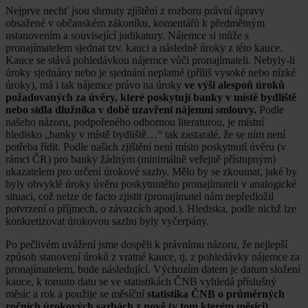
Nejprve nechť jsou shrnuty zjištění z rozboru právní úpravy
obsažené v občanském zákoníku, komentářů k předmětným
ustanovením a související judikatury. Nájemce si může s
pronajímatelem sjednat tzv. kauci a následně úroky z této kauce.
Kauce se stává pohledávkou nájemce vůči pronajímateli. Nebyly-li
úroky sjednány nebo je sjednání neplatné (příliš vysoké nebo nízké
úroky), má i tak nájemce právo na úroky
ve výši alespoň úroků
požadovaných za úvěry, které poskytují banky v místě bydliště
nebo sídla dlužníka v době uzavření nájemní smlouvy.
Podle
našeho názoru, podpořeného odbornou literaturou, je místní
hledisko „banky v místě bydliště…“ tak zastaralé, že se ním není
potřeba řídit. Podle našich zjištění není místo poskytnutí úvěru (v
rámci ČR) pro banky žádným (minimálně veřejně přístupným)
ukazatelem pro určení úrokové sazby. Mělo by se zkoumat, jaké by
byly obvyklé úroky úvěru poskytnutého pronajímateli v analogické
situaci, což nelze de facto zjistit (pronajímatel nám nepředložil
potvrzení o příjmech, o závazcích apod.). Hlediska, podle nichž lze
konkretizovat úrokovou sazbu byly vyčerpány.
Po pečlivém uvážení jsme dospěli k právnímu názoru, že nejlepší
způsob stanovení úroků z vratné kauce, tj. z pohledávky nájemce za
pronajímatelem, bude následující. Výchozím datem je datum složení
kauce, k tomuto datu se ve statistikách ČNB vyhledá příslušný
měsíc a rok a použije se měsíční
statistika ČNB o průměrných
ročních úrokových sazbách z nově (v tom kterém měsíci)